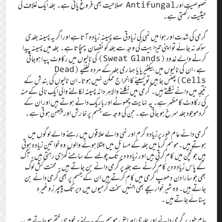
خصوصیت اور Antifungal صلاحیت بھی فروغ پاتی ہے۔ جِلد ایک غلاف کی
حیثیت رکھتی ہے۔
گرمی کی شدت اور ہوا میں نمی کی زیادتی سے پسینہ زیادہ آتاہے اور اگر یہ پسینہ جلدی
سوکھ نہ جائے تو اپنی تیزابیت کی وجہ سے جلد کو نقصان پہنچاتاہے۔ جلد میں پسینہ پیدا
کرنے والے غدود (Sweat Glands) کی نالیوں میں رکاوٹ پیدا ہوجاتی
ہے، ان کی نا لیوں میں بیکٹیریا یا ہما ری جلد کے مردہ خلئیے (Dead
Cells)پھنس جا ہیں تو پسینے کا اخرا ج ممکن نہیں ہوتا۔ان نالیوں کی بندش کے
نتیجہ میں دانے نکلتے ہیں۔ گرمی میں نکلنے والاہر دانہ پسینہ نکالنے والی ایک نالی کے منہ
کی رکاوٹ کا مظہر ہے۔ یہ نہایت چھوٹے اور باریک دانے ہوتے ہیں اور ان کے
گرد موجود جلد سرخ ہو جاتی ہے۔ جن کی وجہ سے جسم پر خا رش اور چبھن ہو تی ہے۔
گرمی دانے عام طور پرزیادہ گرم اور نمی والے علاقوں میں رہنے والے لوگوں میں
ہوتے ہیں۔موسم گرما میں جلد کے مسا ئل میں مبتلا ہونے والوں وہ خواتین زیادہ ہوتی
ہیں جو کچن میں کام کرتی ہیں اور زیادہ دیر تک چولہے کے سامنے کھڑی رہتی ہیں۔ آگ
کے پاس زیادہ دیر کام کرنے سے جلد پر گرمی دانے بن جاتے ہیں ۔ محنت کش لوگ
بھی جو سارا دن دھوپ گرمی میں کام کرتے ہیں ان کے جسم پر بھی گرمی دانے بن
جاتے ہیں۔ وہ شیر خوار بچے بھی جنہیں سخت گرمیوں میں دیر تک پیپمرز وغیرہ
پہنائےجاتےہیں ۔
عام طور پر گرمی دانے اور جلدی امراض موسم کے بدلنے پر خود ہی ختم ہو جاتے ہیں۔