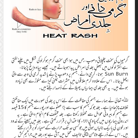
گرمیوں کی سخت چلچلاتی دھوپ ،جس میں ہوا بھی سخت گرم ہوکر لو کی شکل میں چلنے لگتی
ہے اکثر لوگوں میں بعض جِلدی امراض پیدا ہوجاتے ہیں۔ جیسے سیاہ داغ پڑجانا،
Sun Burn ہونا، گرمی دانے، جسم پر دھوپ پڑنے یا شدید گرمی کی وجہ سے پتی
اچھل جانا ۔ اس کے علاوہ گرم علاقوں میں حشرات یعنی کیڑے مکوڑے بھی زیادہ
ہوتے ہیں۔ یہ بھی جِلدی بیماریاں پھیلانے کے ذمہداربنتے ہیں۔
اﷲ تعالیٰ نے ہمارے جسم کی حفاظت کے لئے اس پر جِلد کی صورت میں ایک حفاظتی
غلاف چڑھا دیا ہے۔ جِلد جو کہ جسم کا سب سے بڑا عضو ہے اور پورے جسم کا 15 فیصد
ہے جسم کو بیرونی عوامل سے محفوظ رکھتا ہے۔ جِلد مختلف کام انجام دیتی ہے۔ یہ
اندرونی بیماریوں میں کیمیاوی اجزاء کا اعتدال برقرار رکھتی ہے۔ جِلد میں پسینے کے غدود
اور خون کی باریک نالیاں ہوتی ہیں جو کسی حد تک حرارت کے معیار کو برقرار رکھتے
ہیں۔ اس کے ذریعے وٹامن Dکی تالیف عمل میں آتی ہے اور جِلد میں جراثیم کش