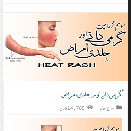
گرمی دانے اور جلدی امراض
علاج معالجہ
14,765 قاری