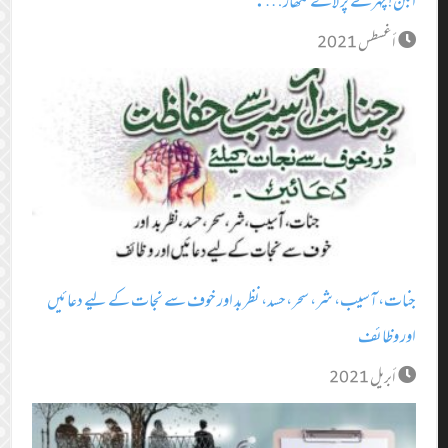
اُبٹن! چہرے پر لائے نکھار….
أغسطس 2021
جنات، آسیب، شر، سحر،حسد، نظربد اور خوف سے نجات کے لیے دعائیں
اور وظائف
أبريل 2021