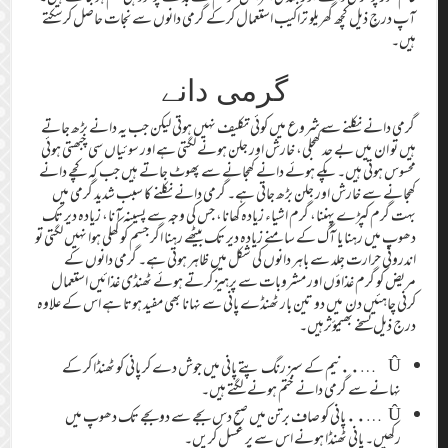
آپ درجِ ذیل کچھ گھریلو تراکیب استعمال کرکے گرمی دانوں سے نجات حاصل کرسکتے
ہیں۔
گرمی دانے
گرمی دانے نکلنے سے شروع میں کوئی تکلیف نہیں ہوتی لیکن جب یہ دانے بڑھ جاتے
ہیں تو ان میں بے حد کھجلی، خارش اور جلن ہونے لگتی ہے اور سوئیاں سی چبھتی ہوئی
محسوس ہوتی ہیں۔ پکے ہوئے دانے کھجانے سے پھوٹ جاتے ہیں جب کہ کچے دانے
کھجانے سے خارش اور جلن بڑھ جاتی ہے۔ گرمی دانے نکلنے کا سبب شدید گرمی میں
بہت گرم کپڑے پہننا، گرم اشیاء زیادہ کھانا، جس کی وجہ سے پسینہ آنا، زیادہ دیر تک
دھوپ میں رہنا یا آگ کے سامنے زیادہ دیر تک بیٹھے رہنا اگر جسم کو کھلی ہوا نہیں لگتی تو
اندرونی حرارت جِلد سے باہر دانوں کی شکل میں ظاہر ہوتی ہے۔ گرمی دانوں کے
مریض کو گرم غذاؤں اور مشروبات سے پرہیز کرتے ہوئے ٹھنڈی غذائیں استعمال
کرنی چاہئیں دن میں دو تین بار ٹھنڈے پانی سے نہانا بھی مفید ہوتا ہے اس کے علاوہ
درج ذیل نسخے بھیمؤثرہیں۔
Û …..نیم کے سبز رنگ پتے پانی میں جوش دے کر پانی کو ٹھنڈا کر کے
نہانے سے گرمی دانے ختم ہونے لگتے ہیں۔
Û …..پانی کو صاف برتن میں صبح دس بجے سے دوبجے تک دھوپ میں
رکھیں۔ پانی ٹھنڈا ہونے اس سے پر غسل کریں۔