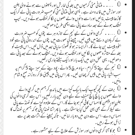
Û …..ملتانی مٹی گرمیوں میں جلد کی خارش اور پسینوں سے ہونے والی جلن
اور سوزش میں فائدہ مند ہے۔ پسی ہوئی ملتانی مٹی کو حسبِ ضرورت پانی لے کر ایک
گاڑھا پیسٹ بنا لیں اور اسے دانوں والے حصوں پر لگا کر خشک ہونے دیں۔ لیپ
خشک ہونے کے بعد سادے پانی سے اچھی طرح دھو لیں۔
Û ….. گرمی دانوں کے لیے نیم کے تازہ ہرے پتوں کو حسبِ ضرورت
لے کر ہاون دستے میں پیس لیں۔ پیسنے کی صورت میں پتوں کے اندرونی پانی سے خود
بخود پیسٹ بن جائے گا۔ اگر ایسا نہ ہو تو تھوڑا سا پانی بعد میں ڈال لیں۔اس پیسٹ کو
جلد کے متاثرہ حصوں پر لگائیں اور خشک ہونے دیں۔خشک ہونے کے بعد پانی سے
دھو لیں۔یہی عمل دن میں ایک بار اور ایک ہفتےجاری رکھیں۔
Û نیم کے پتے 5 گرام، سیاہ مرچ5 دانے، پودینے کے سبز پتے 5 گرام یہ
سب اشیاء پانی میں پیس کر چھان لیں۔ پھر اس پانی میں چینی ملا کر روزانہ صبح و شام
پئیں۔
Û برف کے کچھ کیوب ایک باریک کپڑے میں باندھ کر جسم میں گرمی دانے
والے حصوں پر پانچ پانچ منٹ کے لیے دن تین بار رکھیں۔ اس سے گرمی دانوں کی
جلن اور چبھن کا احساس کافی کم ہو جائے گا۔اس کے علاوہ کپڑے کو ٹھنڈے پانی
سے گیلا کرکے بھی یہی عمل کیا جاسکتا ہے۔ یا پھر اتنا ٹھنڈا پانی جو کہ جسم پر ٹھنڈک کا
احساس دے، اس سے دن میں دو بار نہائیں، تاکہ پسینے کے اثرات جلد پر سے
زائل ہوتے رہیں۔
Û جو کا آٹا گرمی دانوں اور سوزش کے علاج کے لیے مشہور ہے۔