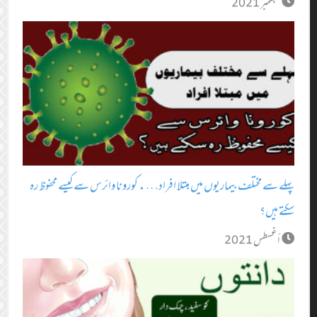
سبتمبر 2021
پہلے سے مختلف بیماریوں میں مبتلا افراد….کورونا وائرس سے کیسے محفوظ رہ
سکتے ہیں؟
أغسطس 2021