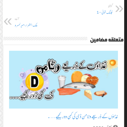
گزشتہ
فینگ شوئی – 1
آئندہ
ملک الشعراء امیر خسرو
متعلقہ مضامین
غذاؤں کے ذریعے وٹامن ڈی کی کمی دور کیجیے….