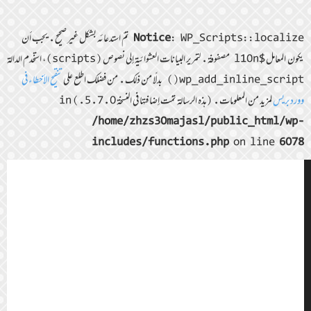
Notice
: WP_Scripts::localize تمّ استدعائه بشكل غير صحيح. يجب أن
يكون المعامل $l10n مصفوفة. لتمرير البيانات العشوائية إلى نصوص (scripts)، استخدم الدالة
wp_add_inline_script() بدلًا من ذلك. من فضلك اطلع على
تنقيح الأخطاء في
ووردبريس
لمزيد من المعلومات. (هذه الرسالة تمّت إضافتها في النسخة 5.7.0.) in
/home/zhzs30majasl/public_html/wp-
includes/functions.php
on line
6078