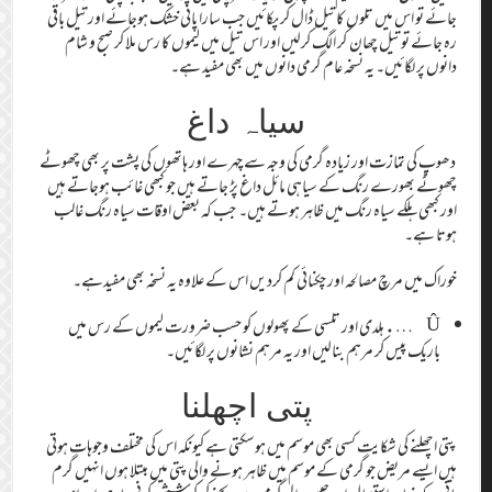
جائے تو اس میں تلوں کا تیل ڈال کر پکائیں جب سارا پانی خشک ہوجائے اور تیل باقی
رہ جائے تو تیل چھان کر الگ کرلیں اور اس تیل میں لیموں کا رس ملا کر صبح و شام
دانوں پر لگائیں۔ یہ نسخہ عام گرمی دانوں میں بھی مفید ہے۔
سیاہ داغ
دھوپ کی تمازت اور زیادہ گرمی کی وجہ سے چہرے اور ہاتھوں کی پشت پر بھی چھوٹے
چھوٹے بھورے رنگ کے سیاہی مائل داغ پڑ جاتے ہیں جو کبھی غائب ہوجاتے ہیں
اور کبھی ہلکے سیاہ رنگ میں ظاہر ہوتے ہیں۔ جب کہ بعض اوقات سیاہ رنگ غالب
ہوتا ہے۔
خوراک میں مرچ مصالحہ اور چکنائی کم کردیں اس کے علاوہ یہ نسخہ بھی مفیدہے۔
Û ….ہلدی اور تلسی کے پھولوں کو حسب ضرورت لیموں کے رس میں
باریک پیس کر مرہم بنالیں اور یہ مرہم نشانوں پر لگائیں۔
پتی اچھلنا
پتی اچھلنے کی شکایت کسی بھی موسم میں ہوسکتی ہے کیونکہ اس کی مختلف وجوہات ہوتی
ہیں ایسے مریض جو گرمی کے موسم میں ظاہر ہونے والی پتی میں مبتلا ہوں انہیں گرم