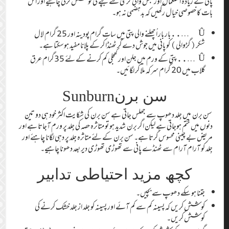
پانی کے زیادہ استعمال اور حبس والی گرمی سے بچنے کی کوشش کرنی چاہیے اور اس
بات کا خصوصی خیال رکھیں کہ بدہضمی نہ ہو۔
Û …..بار بار اُچھلنے والی پتی میں سات گرام پودینہ اور 25 گرام لال
شکر(گڑوالی) کو پانی میں جوش دے کر ٹھنڈا کر کے پلانا مفید ہوسکتا ہے۔
Û …..پتی کے ورم میں جلن اور کھجلی کم کرنے کے لئے 35گرام عرق
گلاب میں 20 گرام سرکہ ملا کر لگائیں۔
سن برنSunburn
سن برن میں جِلد دھوپ سے جھلس جاتی ہے سن برن کی شکایت اکثر خود ہی دو تین
دنوں میں ختم ہوجاتی ہے لیکن اگر برن شدید ہو تو متاثرہ حصہ کی جِلد پر ورم آجاتا ہے اور
مریض بے چینی محسوس کرتا ہے۔ سن برن کے لئے متاثرہ جِلد پر دہی لگانا چاہئے اور
جِلد کو آرام آرام سے ٹھنڈے پانی سے تھوڑی تھوڑی دیر بعد دھونا چاہیے۔
کچھ مزید احتیاطی تدابیر
جتنا ہو سکے دھوپ سے بچیں۔
کوشش کریں کہ پسینہ کم سے کم آئے اور پسینہ کو جلد از جلد خشک کرنے کی
کوشش کریں۔