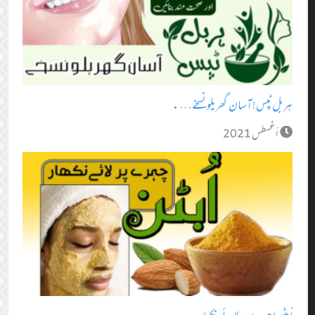
ہربل ٹپس! آسان گھریلو نسخے….
أغسطس 2021