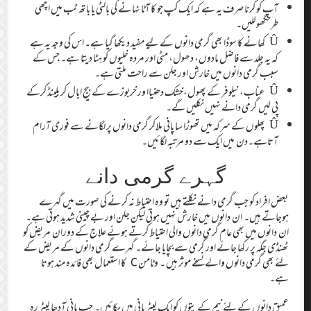
آپ کو کرنا صرف یہ ہے کہ ایک کپ جو کا آٹا نہانے کی بالٹی یا باتھ ٹب میں اچھی
طرحگھوللیں۔
Û کھانے کا سوڈا بھی گرمی دانوں کے لیے مفید دیکھا گیا ہے۔ اس کی وجہ یہ ہے
کہ یہ جلد سے فاضل مادوں، دھول، مٹی اور مردہ خلیوں کو ہٹا دیتا ہے۔ جس کے
سبب گرمی دانوں میں خارش اور جلن سے راحت ملتی ہے۔
Û عناب،نیلوفر کے پھول،خشک دھنیاا ور خربوزے کے بیج ابال کر بلینڈ کرکے
پی لیں گرمی دانے نہیں نکلیں گے۔
Û پھلوں کے سرکہ میں تھوڑا سا پانی ملاکر گرمی دانوں پر لگانے سے فوری آرام
آتاہے۔دن میں ایک سے دو مرتبہ لگائیں۔
گہرے گرمی دانے
بعض افراد کو جب گرمی دانے نکلتے ہیں تو وہ احتیاط نہ کرنے کی صورت میں گہرے
ہوجاتے ہیں۔ ان دانوں میں خارش نہیں ہوتی لیکن جلن اور بے چینی شدید ہوتی ہے۔
ان دانوں میں بھی عام گرمی دانوں والی احتیاط کرتے ہوئے علاج کے دوران مریض کو
ٹھنڈی جگہ پر رکھا جائے اور گرمی سے بچایا جائے۔ گہرے گرمی دانوں کے مریض کے
لئے بھی گرمی دانوں والے نسخے موثر ہیں ۔ وٹامن C کا استعمال بھی فائدہ مند ہوتا
ہے۔
عمیق دانوں کے لئے نیم کے پتوں کو ایک لیٹر پانی میں پکائیں۔ جب پانی آدھا لیٹر رہ