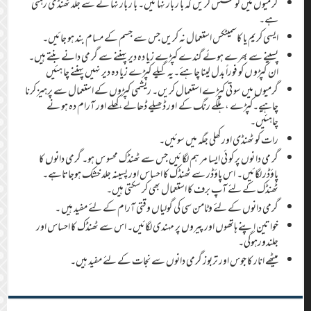
گر میوں میں کو شش کر یں کہ با ر بار نہا ئیں۔ با ر بار نہا نے سے جلد ٹھنڈ ی رہتی
ہے۔
ایسی کریم یا کاسمیٹکس استعمال نہ کریں جس سے جسم کے مسام بند ہو جائیں۔
پسینے سے بھرے ہوئے گندے کپڑے زیا دہ دیر پہننے سے گر می دانے بنتے ہیں۔
ان کپڑو ں کو فوراً بدل لینا چا ہئے۔یہ گیلے کپڑے زیا دہ دیر نہیں پہننے چا ہئیں
گرمیوں میں سو تی کپڑے استعمال کریں۔ ریشمی کپڑوں کے استعمال سے پرہیز کرنا
چاہیے۔کپڑے ، ہلکے رنگ کے اور ڈھیلے ڈھالے،کھلے اور آرام دہ ہو نے
چاہئیں۔
رات کو ٹھنڈی اور کھلی جگہ میں سوئیں۔
گر می دا نوں پر کو ئی ایسا مر ہم لگا ئیں جس سے ٹھنڈک محسو س ہو۔ گرمی دانوں کا
پاؤڈر لگائیں۔ اس پاؤڈر سے ٹھنڈک کا احساس اور پسینہ جلد خشک ہوجاتاہے۔
ٹھنڈک کے لئے آپ برف کا استعمال بھی کر سکتی ہیں۔
گرمی دانوں کے لئے وٹامن سی کی گولیاں وقتی آرام کے لئے مفید ہیں ۔
خواتین اپنے ہاتھوں اور پیروں پر مہندی لگائیں۔ اس سے ٹھنڈک کا احساس اور
جلندورہوگی۔
میٹھے انار کا جوس اور تربوز گرمی دانوں سے نجات کے لئے مفید ہیں۔