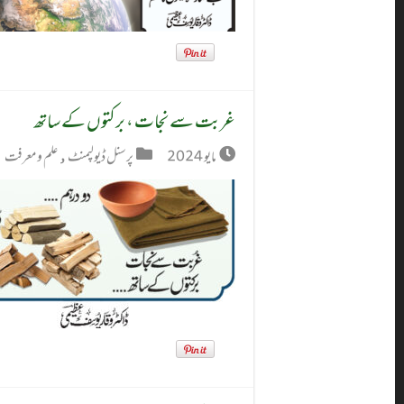
غربت سے نجات ، برکتوں کے ساتھ
مايو 2024
پرسنل ڈیولپمنٹ
,
علم و معرفت