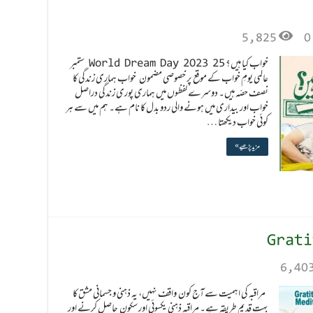
5,825
0
خواب کیا ہیں؟ World Dream Day 2023 25 ستمبر
عالمی یومِ خواب کے موقع پر خصوصی مضمون خواب ہماری زندگی کا
نصف حصّہ ہیں۔ دوسرے لفظوں میں ہماری پوری زندگی دراصل
خواب اور بیداری میں ہونے والی ردو بدل کا نام ہے۔ ہم میں سے ہر
کوئی خواب دیکھتا …
مزید پڑھیے »
6,40
مراقبہ کی اہمیت سے آج کون واقف نہیں، یہ ذہنی و جسمانی مشق کا
بہت قدیم طریقہ ہے۔ مراقبہ ذہنی یکسوئی اور سکون حاصل کرنے اور