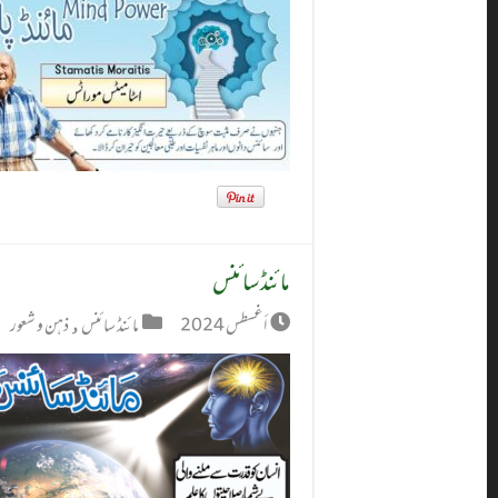
مائنڈ سائنس
أغسطس 2024
مائنڈ سائنس
,
ذہن و شعور