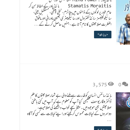
Stamatis Moraitis مائنڈ پاور کے الفاظ سن کر
عام طور پر لوگوں کے ذہنوں میں ہپناٹزم، ٹیلی پیتھی، مستقبل بینی،
سائیکوکینیسز ، مائنڈ کنٹرول اور سائیکومیٹری جیسی ماورائی اور مافوق
الفطرت صلاحیتوں کا نام آتا ہے ، جنہیں حاصل کرنے کے …
مزید پڑھیے »
3,575
0
مائنڈ سائنس انسان کو قدرت سے ملنے والی بے شمار صلاحیتوں کا علم
ڈاکٹر وقار یوسف عظیمی کیا آپ کو معلوم ہے کہ آپ میں کئی باطنی
صلاحیتیں بھی موجود ہیں۔ مثلاً سچے خواب دیکھنے کی صلاحیت،
دوسروں کے خیالات محسوس کرلینے اور اپنے خیالات سے کسی کو آگاہ
…
مزید پڑھیے »