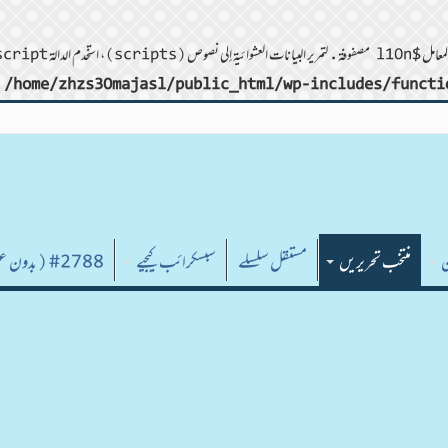
/home/zhzs30majasl/public_html/wp-includes/functi
ن
منتخب تحریریں
مستقل سلسلے
سبسکرائب کیجیے
#2788 (بدون عنوان)