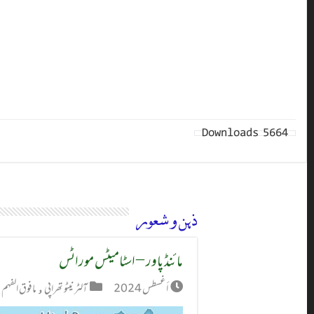
Downloads
5664
ذہن و شعور
مائنڈ پاور – اسٹامیٹس موراٹس
أغسطس 2024
آلٹر نیٹو تھراپی
,
مافوق الفہم