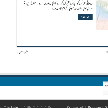
روحانی حواس کو بیدار و متحرک کرنے کا ایک ذریعہ ہے۔ مشرق میں تو
مراقبہ اولیاء اللہ اور صوفیاء کرام کا صدیوں …
مزید پڑھیے »
»
صفحة 1 من 9
F
by
Tielabs