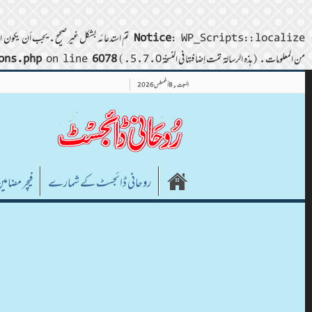
: WP_Scripts::localize تمّ استدعائه بشكل غير صحيح. يجب أن يكون المعامل $l10n مصفوفة. لتمرير البيانات العشوائية إلى نصوص (scripts)، استخدم الدالة wp_add_inline_script() بدلًا من ذلك. من فضلك اطلع على
Notice
من المعلومات. (هذه الرسالة تمّت إضافتها في النسخة 5.7.0.) in
6078
on line
ons.php
السبت , 8 أغسطس 2026
روحانی ڈائجسٹ کے شمارے
فیچر مضامی