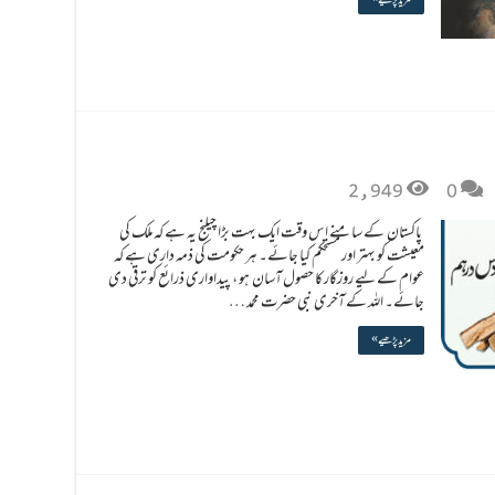
2,949
0
پاکستان کے سامنے اس وقت ایک بہت بڑا چیلنج یہ ہے کہ ملک کی
معیشت کو بہتر اور مستحکم کیا جائے۔ ہر حکومت کی ذمہ داری ہے کہ
عوام کے لیے روزگار کا حصول آسان ہو ، پیداواری ذرائع کو ترقی دی
جائے۔ اللہ کے آخری نبی حضرت محمد …
مزید پڑھیے »