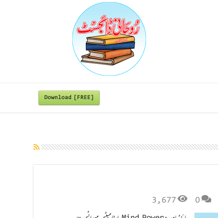
Download [FREE]
3,677
0
مائنڈ پاور : Mind Power اسٹامیٹس موراٹس –