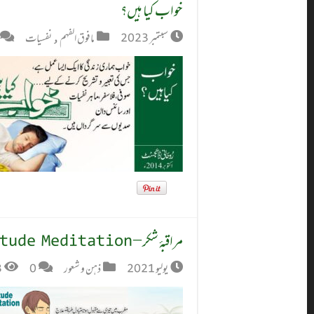
خواب کیا ہیں؟
سبتمبر 2023
مافوق الفہم
,
نفسیات
مراقبۂ شکر – Gratitude Meditation
يوليو 2021
ذہن و شعور
0
3