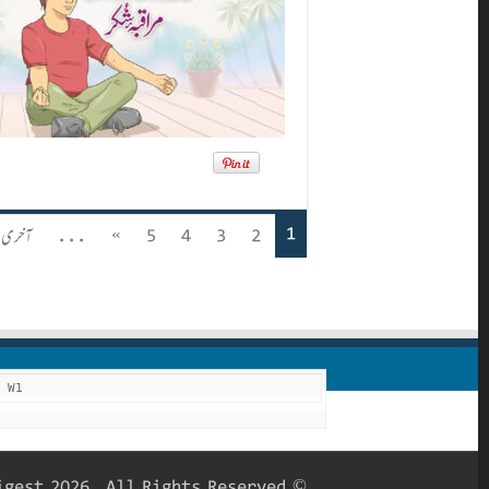
1
2
3
4
5
»
...
آخری 
F W1
© Copyright Roohani Digest 2026, All Rights Reserved