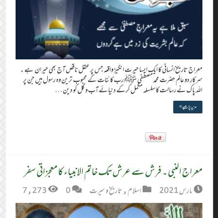
معراج تاریخ انسانی کا ایک ایسا حیرت انگیز واقعہ جس پر عقل ناقص آج بھی حیران ہے ۔
سرکارِ دو عالم حضرت محمد مصطفی ﷺ رب کائنات کے محبوب ترین وہ رسول ہیں جن پر
اللہ پاک نے رسالت کا سلسلہ مکمل کرکے دنیائے آب و گل کو دین …
مزید پڑھیے »
معراج النبی ۔ فرش سے عرش تک خاتم الانبیاء کا معجزاتی سفر
مارس 2021
اسلام
,
تاریخ و سیرت
0
7,273