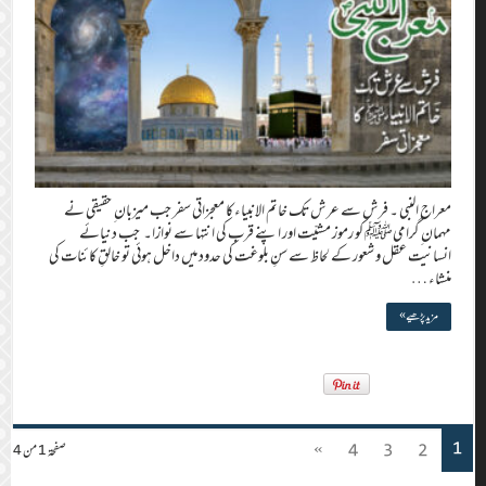
معراج النبی ۔ فرش سے عرش تک خاتم الانبیاء کا معجزاتی سفر جب میزبانِ حقیقی نے
مہمانِ گرامیﷺ کو رموز مشیّت اور اپنے قرب کی انتہا سے نوازا۔ جب دنیائے
انسانیت عقل و شعور کے لحاظ سے سنِ بلوغت کی حدود میں داخل ہوئی تو خالقِ کائنات کی
منشاء …
مزید پڑھیے »
1
»
4
3
2
صفحة 1 من 4