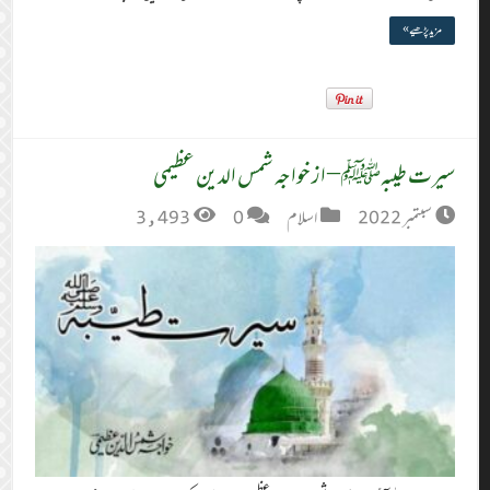
مزید پڑھیے »
سیرت طیبہﷺ – از خواجہ شمس الدین عظیمی
سبتمبر 2022
اسلام
0
3,493