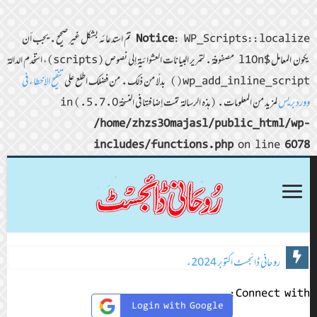
Notice
: WP_Scripts::localize تمّ استدعائه بشكل غير صحيح. يجب أن
يكون المعامل $l10n مصفوفة. لتمرير البيانات العشوائية إلى نصوص (scripts)، استخدم الدالة
wp_add_inline_script() بدلًا من ذلك. من فضلك اطلع على
تنقيح الأخطاء في
ووردبريس
لمزيد من المعلومات. (هذه الرسالة تمّت إضافتها في النسخة 5.7.0.) in
/home/zhzs30majasl/public_html/wp-
includes/functions.php
on line
6078
روحانی ڈائجسٹ اکتوبر 2024ء
Connect with:
Login with Google