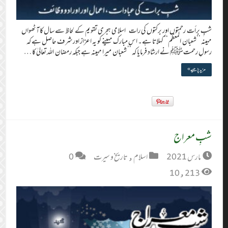
شبِ برأت رحمتوں اور برکتوں کی رات اسلامی ہجری تقویم کے لحاظ سے سال کا آٹھواں
مہینہ ’’شعبان المعظم‘‘ کہلاتا ہے۔ اس مبارک مہینے کو یہ اعزاز اور شرف حاصل ہے کہ
رسولِ رحمتﷺ نے ارشاد فرمایا کہ ’’ شعبان میرا مہینہ ہے جبکہ رمضان اللہ تعالیٰ کا …
مزید پڑھیے »
شبِ معراج
مارس 2021
اسلام
,
تاریخ و سیرت
0
10,213