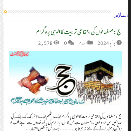
اسلام
حج : مسلمانوں کی اجتماعی تربیت کا الوہی پروگرام
يونيو 2024
اسلام
0
2,578
حج : مسلمانوں کی اجتماعی تربیت کا الوہی پروگرام لبیک، اللّٰھم لبیک، لاشریک لک لبیک کی
صدائیں سن کر وہ کون سا مسلمان ہے جس کا دل دیارِ حرم کی پرنور فضاؤں سے اپنے قلب کو
روشن و منور کرنے کے لئے نہ تڑپتا ہو!۔۔۔۔۔۔ بہت سی آنکھیں اشکبار …