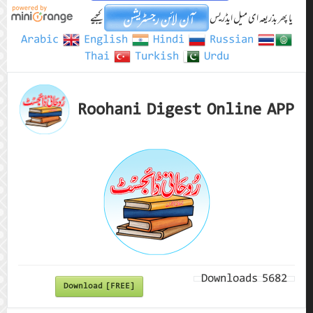
یا پھر بذریعہ ای میل ایڈریس
کیجیے
Arabic
English
Hindi
Russian
Thai
Turkish
Urdu
Roohani Digest Online APP
Downloads
5682
Download [FREE]