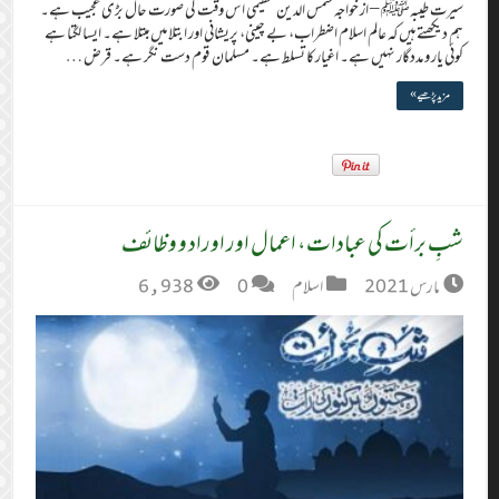
سیرت طیبہﷺ – از خواجہ شمس الدین عظیمی اس وقت کی صورت حال بڑی عجیب ہے۔
ہم دیکھتے ہیں کہ عالم اسلام اضطراب، بے چینی، پریشانی اور ابتلا میں مبتلا ہے۔ ایسا لگتا ہے
کوئی یار و مددگار نہیں ہے۔ اغیار کا تسلط ہے۔ مسلمان قوم دست نگر ہے۔ قرض …
مزید پڑھیے »
شبِ برأت کی عبادات، اعمال اور اوراد و وظائف
مارس 2021
اسلام
0
6,938