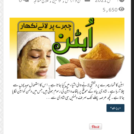
أغسطس 2021
حسن و آرائش
,
خواتین
,
علاج معالجہ
0
5,650
ابٹن کا شمار چہرے پر دلکشی لانے والی اشیاء میں کیا جاتا ہے۔ اس کا استعمال صدیوں سے
چلا آرہا ہے۔ شادی بیاہ کے موقع پر باقاعدہ ابٹن کی رسوم ہوتی ہیں جس میں دلہن کو ابٹن لگایا
جاتا ہے۔ کچھ عرصہ پہلے تک صرف دلہنیں ہی شادی سے …
مزید پڑھیے »