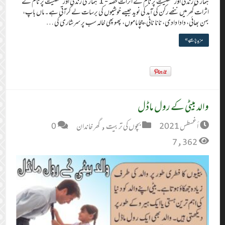
ہماری زندگی اور شخصیت پر نام کے اثرات حصہ- 1 ہماری زندگی اور شخصیت پر نام کے
اثرات گھر میں ننھے رکن کی آمد کی نوید جیسے خوشیوں کی برسات لے کرآتی ہے۔ ماں باپ،
بہن بھائی، دادا دادی، نانا نانی، چچا ماموں، پھوپھی خالہ سب پر سرشاری کی …
مزید پڑھیے »
والد بیٹی کے رول ماڈل
أغسطس 2021
بچوں کی تربیت
,
گھر خاندان
0
7,362