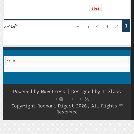
1
»
5
4
3
2
صفحة 1 من 5
FF W1
Powered by
WordPress
| Designed by
Tielabs
© Copyright Roohani Digest 2026, All Rights
Reserved