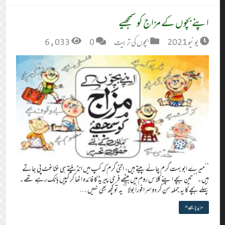
اپنے بچوں کے مزاج کو سمجھیے
يونيو 2021
بچوں کی تربیت
0
6,033
‘‘میرے ابو بہت گرم چائے پیتے ہیں، اتنی گرم کہ کپ میں انڈیلتے ہی غٹاغٹ پی جاتے
ہیں۔’’ تین بچے اپنے کلاس روم میں بیٹھے فری پیریڈ کا فائدہ اٹھا کر گپیں ہانک رہے تھے۔
پہلے بچے کا یہ جملہ سن کر دوسرا فوراً بولا ‘‘یہ تو کچھ بھی نہیں …
مزید پڑھیے »