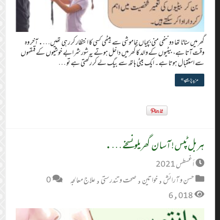
گھر میں سناٹا تھا دو ننھی منی بچیاں خاموشی سے بیٹھی کسی کا انتظار کر رہی تھیں…. آخر وہ
وقت آتا ہے، بیٹیوں کے والد کا گھر میں داخل ہوتے یہ شور شرابے خوشیوں کے قہقہوں
سے استقبال ہوتا ہے۔ ایک بیٹی ہاتھ سے بیگ لے کر رکھتی ہے تو …
مزید پڑھیے »
ہربل ٹپس! آسان گھریلو نسخے….
أغسطس 2021
حسن و آرائش
,
خواتین
,
صحت و تندرستی
,
علاج معالجہ
0
6,018