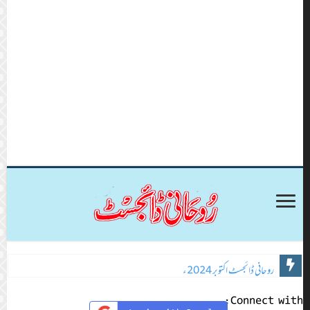
روحانی ڈائجسٹ اکتوبر 2024ء
Connect with: