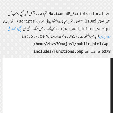
Notice
: WP_Scripts::localize تمّ استدعائه بشكل غير صحيح. يجب أن
يكون المعامل $l10n مصفوفة. لتمرير البيانات العشوائية إلى نصوص (scripts)، استخدم الدالة
wp_add_inline_script() بدلًا من ذلك. من فضلك اطلع على
تنقيح الأخطاء في
ووردبريس
لمزيد من المعلومات. (هذه الرسالة تمّت إضافتها في النسخة 5.7.0.) in
/home/zhzs30majasl/public_html/wp-
includes/functions.php
on line
6078