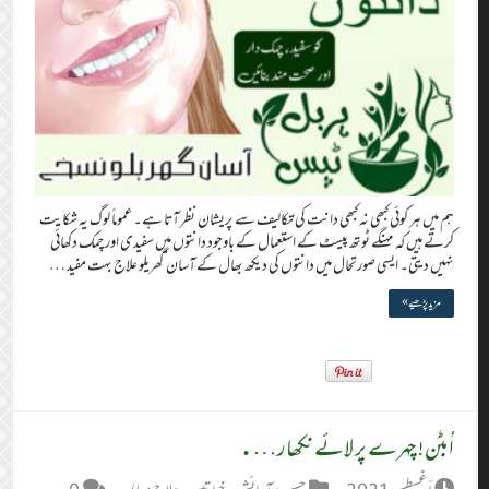
ہم میں ہر کوئی کبھی نہ کبھی دانت کی تکالیف سے پریشان نظر آتا ہے۔ عموماً لوگ یہ شکایت
کرتے ہیں کہ مہنگے ٹوتھ پیسٹ کے استعمال کے باوجود دانتوں میں سفیدی اور چمک دکھائی
نہیں دیتی۔ ایسی صورتحال میں دانتوں کی دیکھ بھال کے آسان گھریلو علاج بہت مفید …
مزید پڑھیے »
اُبٹن! چہرے پر لائے نکھار….