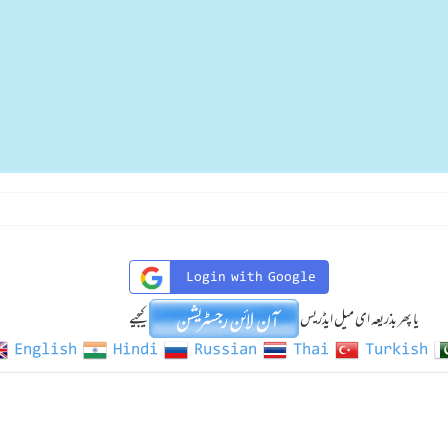
Login with Google
یا پھر بذریعہ ای میل ایڈریس
کیجیے
English
Hindi
Russian
Thai
Turkish