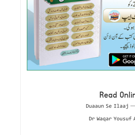
Read Onli
Duaaun Se Ilaaj —
Dr Waqar Yousuf 