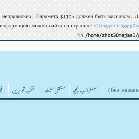
 неправильно. Параметр $l10n должен быть массивом. Дл
информацию можно найти на странице
«Отладка в WordPr
in
/home/zhzs30majasl/
سبسکرائب کیجیے
مستقل سلسلے
منتخب تحریریں
فی