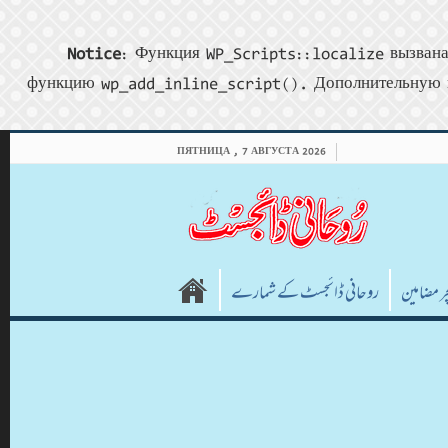
Notice
: Функция WP_Scripts::localize вызвана
функцию wp_add_inline_script(). Дополнительную 
ПЯТНИЦА , 7 АВГУСТА 2026
چر مضامین
روحانی ڈائجسٹ کے شمارے