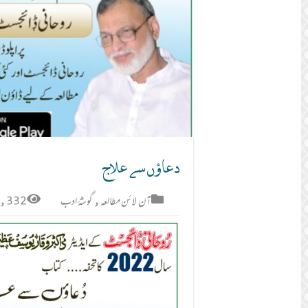
دعاؤں سے علاج
332 قاری
گوشۂ ادب
,
آن لائن مطالعہ