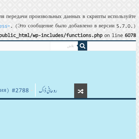
я передачи произвольных данных в скрипты используйте
ess»
. (Это сообщение было добавлено в версии 5.7.0.)
public_html/wp-includes/functions.php
on line
6078
#2788 (без названия)
روحانی ڈاک