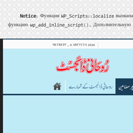
Notice
: Функция WP_Scripts::localize вызвана
функцию wp_add_inline_script(). Дополнительную 
ЧЕТВЕРГ , 6 АВГУСТА 2026
چر مضامین
روحانی ڈائجسٹ کے شمارے