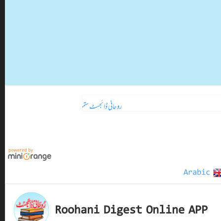
روحانی ڈائجسٹ ستمبر 2024ء
تازہ ترین
Arabic
Roohani Digest Online APP