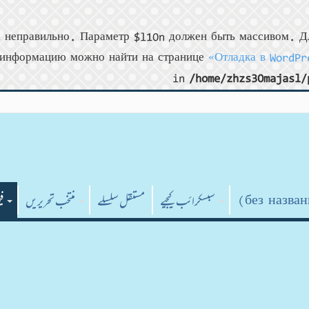
 неправильно. Параметр $l10n должен быть массивом. Дл
информацию можно найти на странице
«Отладка в WordPr
in
/home/zhzs30majasl/
سبسکرائب کیجیے
مستقل سلسلے
منتخب تحریریں
فی