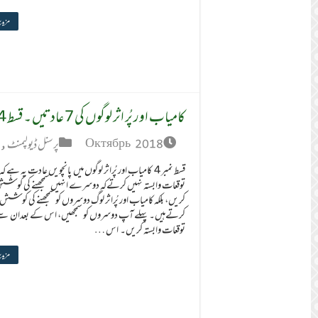
مزید 
کامیاب اور پُر اثر لوگوں کی 7 عادتیں ۔ قسط 4
Октябрь 2018
پرسنل ڈیولپمنٹ
,
قسط نمبر 4 کامیاب اور پُراثر لوگوں میں پانچویں عادت یہ ہے کہ
توقعات وابستہ نہیں کرتےکہ دوسرے انہیں سمجھنے کی کوش
کریں، بلکہ کامیاب اور پُراثر لوگ دوسروں کو سمجھنے کی کوشش
کرتےہیں۔ پہلے آپ دوسروں کو سمجھیں، اس کے بعدان س
توقعات وابستہ کریں۔ اس …
مزید 