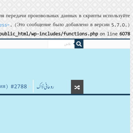
я передачи произвольных данных в скрипты используйте
ess»
. (Это сообщение было добавлено в версии 5.7.0.)
public_html/wp-includes/functions.php
on line
6078
روحانی ڈاک
#2788 (без названия)