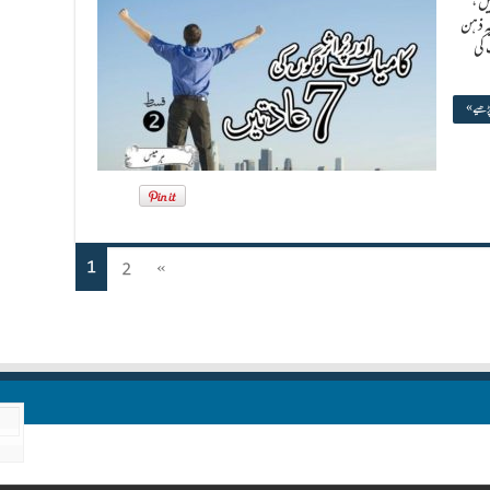
یں ،
جہ ذہن
 کی
پڑھیے »
1
2
»