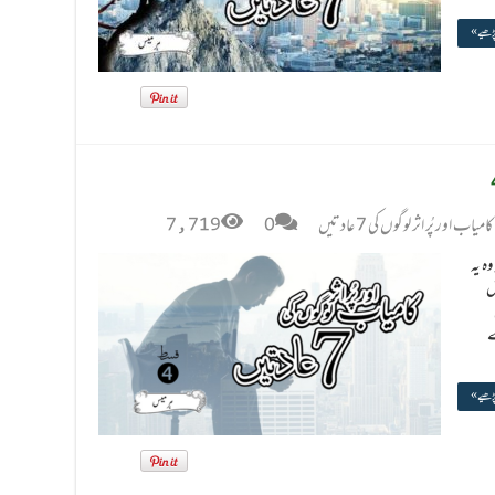
پڑھیے »
کامیاب اور پُر اثر لوگوں کی 7 عادتیں
0
7,719
 وہ یہ
ش
ے
پڑھیے »