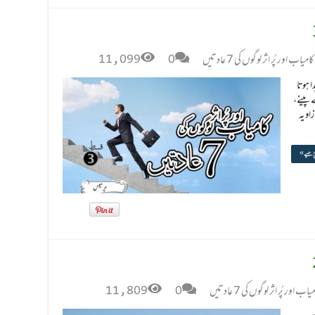
کامیاب اور پُر اثر لوگوں کی 7 عادتیں
0
11,099
ا ہوتا
ے۔ کھانے پینے،
اویہ
پڑھیے »
یاب اور پُر اثر لوگوں کی 7 عادتیں
0
11,809