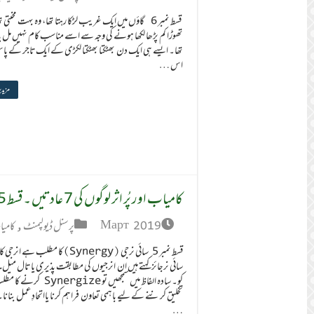
قسط نمبر 6 گاؤں میں ایک غریب لڑکا رہتا تھا، وہ بہت محنتی ت
تھوڑا کم پڑھا لکھا ہونے کی وجہ سے اسے مناسب کام نہیں مل پا 
تھا۔ ایسے ہی ایک دن بھٹكتا بھٹكتا لکڑی کے ایک تاجر کے پاس
اس …
مزید 
کامیاب اور پُر اثر لوگوں کی 7 عادتیں ۔ قسط 5
Март 2019
پرسنل ڈیولپمنٹ
,
کامیاب 
قسط نمبر 5 سائی نرجی (Synergy)کا مطلب ہے انر
سائی نرجائز کہتے ہیں ان انرجیوں کی مطابقت پذیری یا تال میل
کو۔ سادہ الفاظ میں سمجھیں تو ynergize
تخلیق کرننے کے لیے باہمی تعاون فراہم کرنا یااتحادِ عمل بنانا۔ 
…