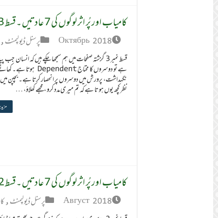
کامیاب اور پُر اثر لوگوں کی 7 عادتیں ۔ قسط 3
Октябрь 2018
پرسنل ڈیولپمنٹ
,
قسط نمبر 3 گزشتہ صفحات میں ہم سمجھاچکے ہیں کہ انسان جب پید
ہے تو دوسروں کا محتاج Dependent ہوتا ہ
نگہداشت، پرورش میں دوسروں پر انحصار کرتا ہے۔ بچپن میں ز
نظر کچھ یوں ہو تا ہے کہ تم میری مدد کرو ، مجھے کھلاؤ، …
مزید 
کامیاب اور پُر اثر لوگوں کی 7 عادتیں ۔ قسط 2
Август 2018
پرسنل ڈیولپمنٹ
,
کام