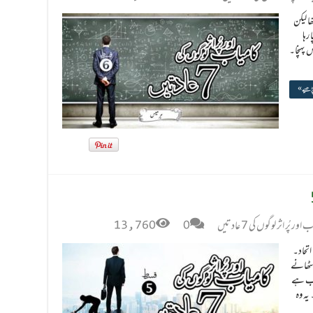
ھا لیکن
رہا
 پہنچا۔
پڑھیے »
اور پُر اثر لوگوں کی 7 عادتیں
0
13,760
جی کا اتحاد۔
 بٹھانے
S کرنے کا مطلب ہے
یہ وہ