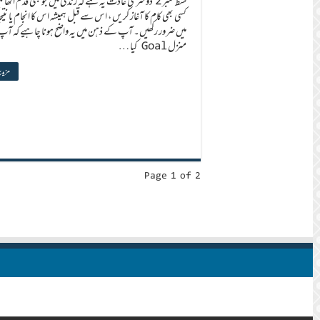
قسط نمبر 2 دوسری عادت یہ ہے کہ زندگی میں جو بھی قدم اٹھائ
کسی بھی کام کا آغاز کریں ، اس سے قبل ہمیشہ اس کا انجام یا نتی
میں ضرور رکھیں۔ آپ کے ذہن میں یہ واضح ہونا چاہیے کہ آپ
منزل Goal کیا …
مزید 
Page 1 of 2