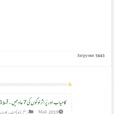
Загрузки
5643
کامیاب اور پُر اثر لوگوں کی 7 عادتیں ۔ قسط 6
Май 2019
پرسنل ڈیولپمنٹ
,
کامیاب اور