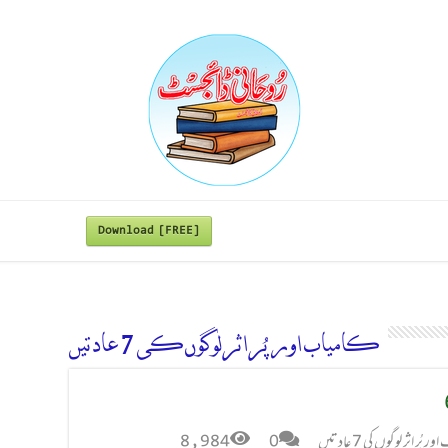
Download [FREE]
کامیاب اور پُر اثر لوگوں کی 7 عادتیں
 پُر اثر لوگوں کی 7 عادتیں
0
8,984