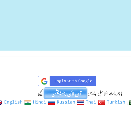
Login with Google
یا پھر بذریعہ ای میل ایڈریس
کیجیے
English
Hindi
Russian
Thai
Turkish