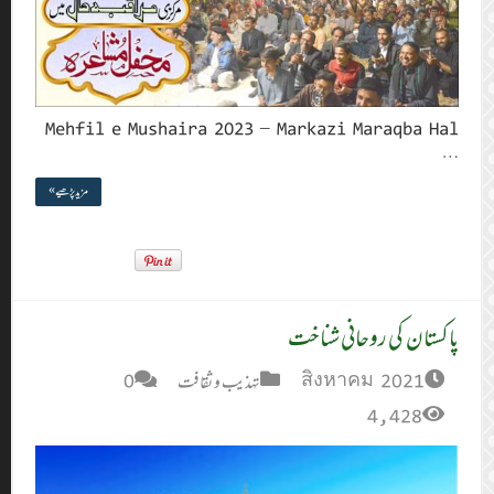
Mehfil e
مزید پڑھیے »