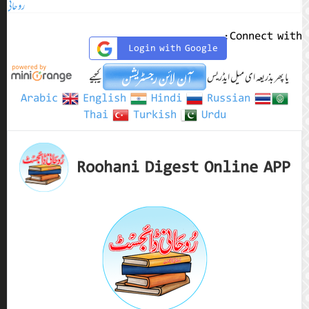
روحانی ڈائجسٹ اکتوبر 2024ء
Arabic