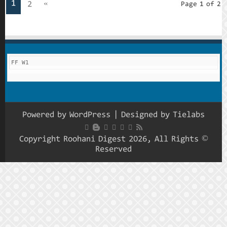
1
2
»
FF W1
Powered
© Copyrig