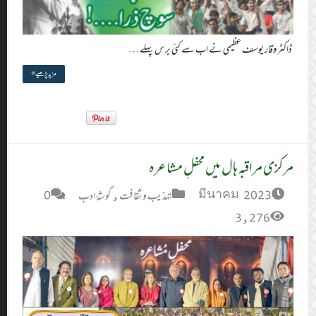
مزید پڑھیے »
0