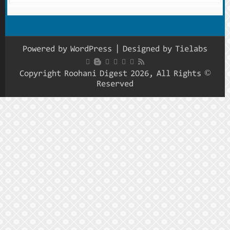
Powered
© Copyrig