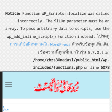
Notice
: Fu
incor
array. To p
wp_add_inl
การแก้ข้
روحانی ڈائجسٹ اکتوبر 2024ء
روحانی ڈائجسٹ نومبر 2024ء