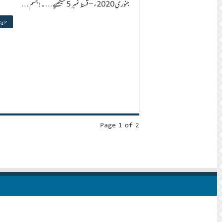
جنوری 2020ء – قسط نمبر 5 سیکھیے….! جسم …
مزید 
Page 1 of 2