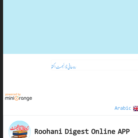
روحانی ڈائجسٹ اکتوبر 2024ء
تازہ ترین
Arabic
Roohani Digest Online APP