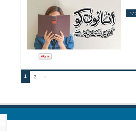
پڑھیے »
1
2
»