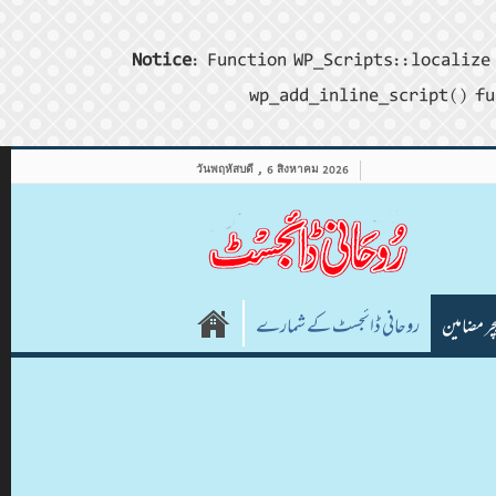
Notice
: Function WP_Scripts::localize 
wp_add_inline_script() fu
วันพฤหัสบดี , 6 สิงหาคม 2026
چر مضامین
روحانی ڈائجسٹ کے شمارے