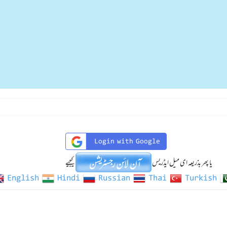
Login with Google
یا پھر بذریعہ ای میل ایڈریس
کیجیے
English
Hindi
Russian
Thai
Turkish