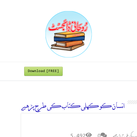
Download [FREE]
انسان کو کھلی کتاب کی طرح پڑھیے
تاب کی طرح پڑھیے
0
5,492