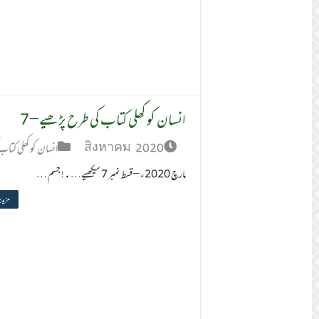
انسان کو کھلی کتاب کی طرح پڑھیے – 7
สิงหาคม 2020
انسان کو کھلی کتا
مارچ 2020ء – قسط نمبر 7 سیکھیے….! جسم …
مزید 