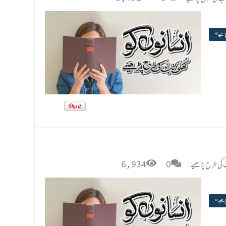
پڑھیے »
ب کی طرح پڑھیے
0
6,934
پڑھیے »