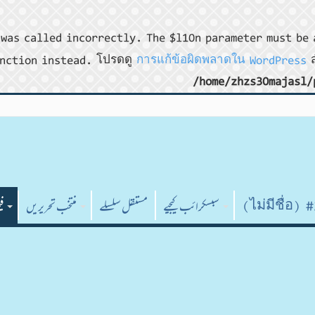
was called incorrectly. The $l10n parameter must be 
nction instead. โปรดดู
การแก้ข้อผิดพลาดใน WordPress
ส
/home/zhzs30majasl/
#278
سبسکرائب کیجیے
مستقل سلسلے
منتخب تحریریں
فی