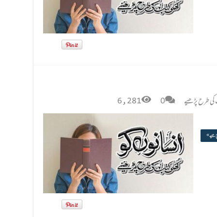
ب کی طرح پڑھیے
0
6,281
پڑھیے »