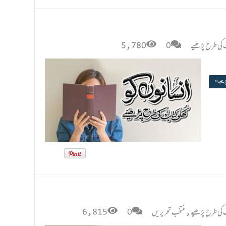
ب کی طرح پڑھیے
0
5,780
پڑھیے »
ب کی طرح پڑھیے
,
منتخب تحریریں
0
6,815