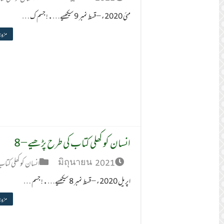
مئی 2020ء – قسط نمبر 9 سیکھیے….! جسم ک …
مزید 
انسان کو کھلی کتاب کی طرح پڑھیے – 8
มิถุนายน 2021
انسان کو کھلی کتا
اپریل 2020ء – قسط نمبر 8 سیکھیے….! جسم …
مزید 