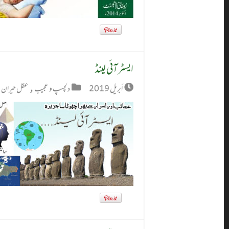
ایسٹر آئی لینڈ
أبريل 2019
دلچسپ و عجیب
,
عقل حیران 