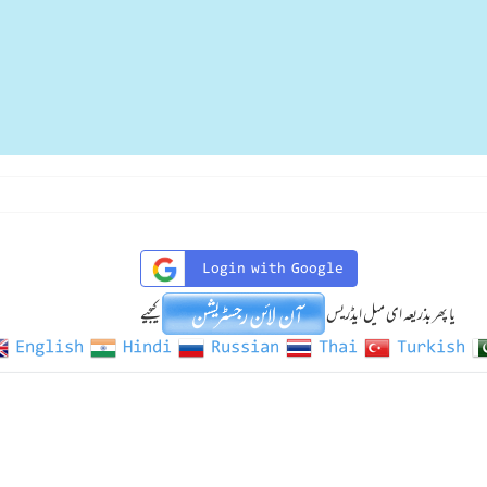
Login with Google
یا پھر بذریعہ ای میل ایڈریس
کیجیے
English
Hindi
Russian
Thai
Turkish