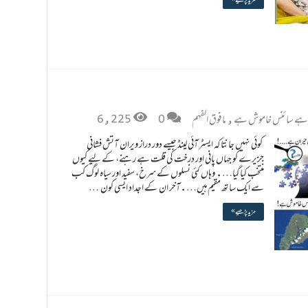
ہے سائنس خاموش ہے
,
مافوق الفہم
0
6,225
کوئی نہیں جانتا کہ ایسٹر آئی لینڈ جیسے دور دراز ویران آتش فشانی
جزیرے کو جہاں پانی اور درخت کی قلت ہے رہنے، کے لیے کیوں
منتخب کیا گیا…. وہاں کئی نسلوں کے سرخ، سفید اور سیاہ لوگ کب
سے ایک ساتھ مقیم ہیں….آخر ان کے اجداد ایسی کون …
مزید پڑھیے »