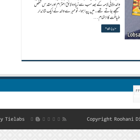
والد دلائی لامہ کے بعد سب سے زیادہ لائق احترام اور مقدس شخص
سمجھے جاتے تھے۔ میں پیدا ہوا، تو میرے والد نے ایک شاندار
ضیافت کا اہتمام …
مزید پڑھیے »
F
by
Tielabs