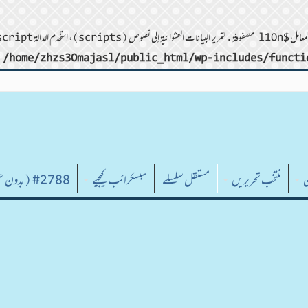
/home/zhzs30majasl/public_html/wp-includes/functi
ن
منتخب تحریریں
مستقل سلسلے
سبسکرائب کیجیے
#2788 (بدون عنوان)