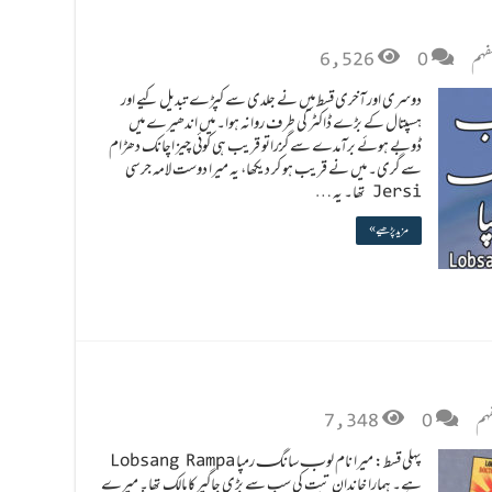
لفہم
0
6,526
دوسری اور آخری قسط میں نے جلدی سے کپڑے تبدیل کیے اور
ہسپتال کے بڑے ڈاکٹر کی طرف روانہ ہوا۔ میں اندھیرے میں
ڈوبے ہوئے برآمدے سے گزراتو قریب ہی کوئی چیز اچانک دھڑام
سے گری۔ میں نے قریب ہو کر دیکھا، یہ میرا دوست لامہ جرسی
Jersi تھا۔ یہ …
مزید پڑھیے »
فہم
0
7,348
پہلی قسط: میرا نام لوبـ سانگـ رمپا Lobsang Rampa
ہے۔ ہمارا خاندان تبت کی سب سے بڑی جاگیر کا مالک تھا۔ میرے