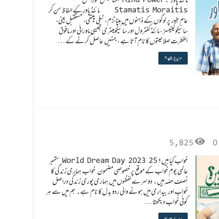
Stamatis Moraitis مائنڈ پاور کے الفاظ سن کر
عام طور پر لوگوں کے ذہنوں میں ہپناٹزم، ٹیلی پیتھی، مستقبل بینی،
سائیکوکینیسز ، مائنڈ کنٹرول اور سائیکومیٹری جیسی ماورائی اور مافوق
الفطرت صلاحیتوں کا نام آتا ہے ، جنہیں حاصل کرنے کے …
مزید پڑھیے »
5,825
0
خواب کیا ہیں؟ World Dream Day 2023 25 ستمبر
عالمی یومِ خواب کے موقع پر خصوصی مضمون خواب ہماری زندگی کا
نصف حصّہ ہیں۔ دوسرے لفظوں میں ہماری پوری زندگی دراصل
خواب اور بیداری میں ہونے والی ردو بدل کا نام ہے۔ ہم میں سے ہر
کوئی خواب دیکھتا …
مزید پڑھیے »