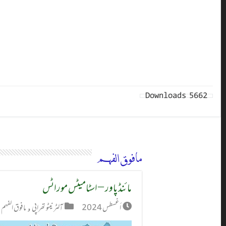
Downloads
5662
مافوق الفہم
مائنڈ پاور – اسٹامیٹس موراٹس
أغسطس 2024
آلٹر نیٹو تھراپی
,
مافوق الفہم