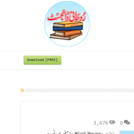
Download [FREE]
3,676
0
مائنڈ پاور : Mind Power اسٹامیٹس موراٹس –