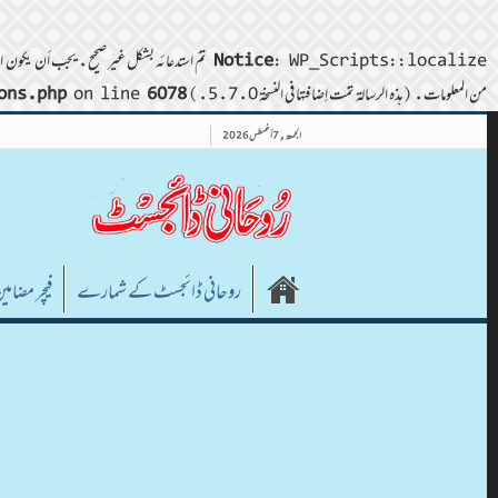
: WP_Scripts::localize تمّ استدعائه بشكل غير صحيح. يجب أن يكون المعامل $l10n مصفوفة. لتمرير البيانات العشوائية إلى نصوص (scripts)، استخدم الدالة wp_add_inline_script() بدلًا من ذلك. من فضلك اطلع على
Notice
من المعلومات. (هذه الرسالة تمّت إضافتها في النسخة 5.7.0.) in
6078
on line
ons.php
الجمعة , 7 أغسطس 2026
روحانی ڈائجسٹ کے شمارے
فیچر مضامی