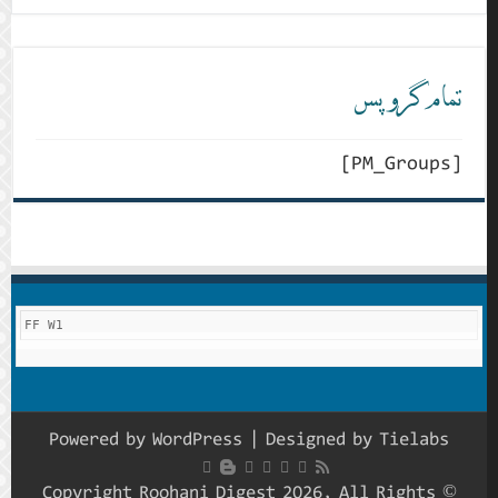
تمام گروپس
[PM_Groups]
FF W1
Powered by
WordPress
| Designed by
Tielabs
© Copyright Roohani Digest 2026, All Rights