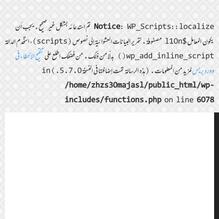
Notice
: WP_Scripts::localize تمّ استدعائه بشكل غير صحيح. يجب أن
يكون المعامل $l10n مصفوفة. لتمرير البيانات العشوائية إلى نصوص (scripts)، استخدم الدالة
wp_add_inline_script() بدلًا من ذلك. من فضلك اطلع على
تنقيح الأخطاء في
ووردبريس
لمزيد من المعلومات. (هذه الرسالة تمّت إضافتها في النسخة 5.7.0.) in
/home/zhzs30majasl/public_html/wp-
includes/functions.php
on line
6078