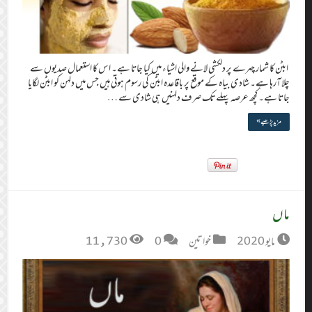
ابٹن کا شمار چہرے پر دلکشی لانے والی اشیاء میں کیا جاتا ہے۔ اس کا استعمال صدیوں سے
چلا آرہا ہے۔ شادی بیاہ کے موقع پر باقاعدہ ابٹن کی رسوم ہوتی ہیں جس میں دلہن کو ابٹن لگایا
جاتا ہے۔ کچھ عرصہ پہلے تک صرف دلہنیں ہی شادی سے …
مزید پڑھیے »
ماں
مايو 2020
خواتین
0
11,730