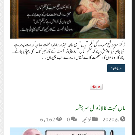
ڈاکٹرسکندر شیخ مطرب ؔ کی نظم ’’ماں‘‘ امی جان محترمہ راشدہ عفت صاحبہ کو بہت پسند ہے
امی جان کی خواہش ہے کہ نظم ’’ماں‘‘ روحانی ڈائجسٹ کے قارئین تک بھی پہنچائی جائے۔
ایثار کا ، وفائوں کا ، عظمت کا ہے نشاں زندہ ہے جب بھی ماں …
مزید پڑھیے »
ماں محبت کا لازوال سرچشمہ
مايو 2020
خواتین
0
6,162