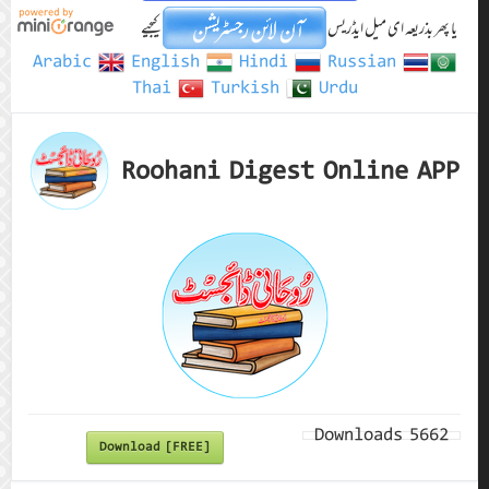
یا پھر بذریعہ ای میل ایڈریس
کیجیے
Arabic
English
Hindi
Russian
Thai
Turkish
Urdu
Roohani Digest Online APP
Downloads
5662
Download [FREE]