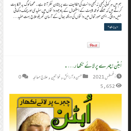
ہم میں ہر کوئی کبھی نہ کبھی دانت کی تکالیف سے پریشان نظر آتا ہے۔ عموماً لوگ یہ شکایت
کرتے ہیں کہ مہنگے ٹوتھ پیسٹ کے استعمال کے باوجود دانتوں میں سفیدی اور چمک دکھائی
نہیں دیتی۔ ایسی صورتحال میں دانتوں کی دیکھ بھال کے آسان گھریلو علاج بہت مفید …
مزید پڑھیے »
اُبٹن! چہرے پر لائے نکھار….
أغسطس 2021
حسن و آرائش
,
خواتین
,
علاج معالجہ
0
5,652