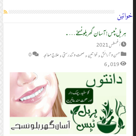
خواتین
ہربل ٹپس! آسان گھریلو نسخے….
أغسطس 2021
حسن و آرائش
,
خواتین
,
صحت و تندرستی
,
علاج معالجہ
0
6,019