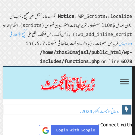
Notice
: WP_Scripts::localize تمّ استدعائه بشكل غير صحيح. يجب أن
يكون المعامل $l10n مصفوفة. لتمرير البيانات العشوائية إلى نصوص (scripts)، استخدم الدالة
wp_add_inline_script() بدلًا من ذلك. من فضلك اطلع على
تنقيح الأخطاء في
ووردبريس
لمزيد من المعلومات. (هذه الرسالة تمّت إضافتها في النسخة 5.7.0.) in
/home/zhzs30majasl/public_html/wp-
includes/functions.php
on line
6078
روحانی ڈائجسٹ اکتوبر 2024ء
Connect with:
Login with Google