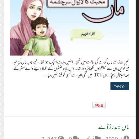
تین روز سے ماں کومے کی حالت میں تھی۔ انہیں ہارٹ اٹیک ہوا تھا۔ مجھے جب ماں کی خبر
ملی تو میں ماں سے سینکڑوں کلومیٹر دور تھا۔ دس بارہ گھنٹوں کے تھکا دینے والےسفر کے
بعد اسپتال پہنچا۔ ماں ICU میں تھی ان سے کسی کو ملنے نہیں دیا …
مزید پڑھیے »
ماں : مدرز ڈے