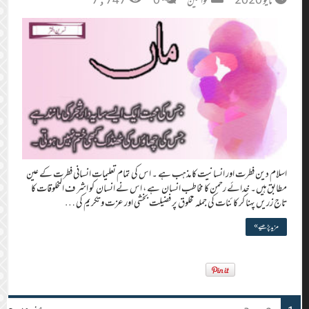
مايو 2020
خواتین
0
7,747
اسلام دین فطرت اور انسانیت کا مذہب ہے ۔ اس کی تمام تعلیمات انسانی فطرت کے عین
مطابق ہیں۔ خدائے رحمن کا مخاطب انسان ہے ، اس نے انسان کو اشر ف المخلوقات کا
تاج زریں پہنا کر کائنات کی جملہ مخلوق پر فضیلت بخشی اور عزت و تکریم کی …
مزید پڑھیے »