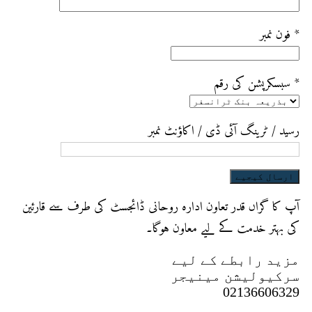
فون نمبر *
سبسکرپشن کی رقم *
رسید / ٹرینگ آئی ڈی / اکاؤنٹ نمبر
آپ کا گراں قدر تعاون ادارہ روحانی ڈائجسٹ کی طرف سے قارئین
کی بہتر خدمت کے لیے معاون ہوگا۔
مزید رابطے کے لیے
سرکیولیشن مینیجر
02136606329