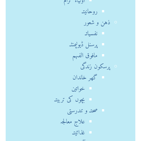
اولیاء کرام
روحانیتـ
ذہن و شعور
نفسیاتـ
پرسنل ڈیولپمنٹـ
مافوق الفہم
پرسکون زندگی
گھر خاندان
خواتین
بچوں کی تربیتـ
صحتـ و تندرستی
علاج معالجہ
غذائیتـ