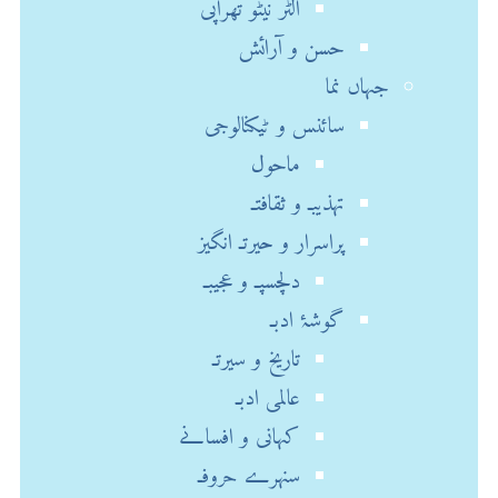
آلٹر نیٹو تھراپی
حسن و آرائش
جہاں نما
سائنس و ٹیکنالوجی
ماحول
تہذیبـ و ثقافتـ
پراسرار و حیرتـ انگیز
دلچسپـ و عجیبـ
گوشۂ ادبـ
تاریخ و سیرتـ
عالمی ادبـ
کہانی و افسانے
سنہرے حروفـ