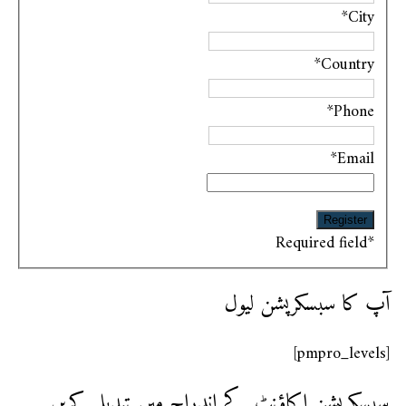
*
City
*
Country
*
Phone
*
Email
Required field
*
آپ کا سبسکرپشن لیول
[pmpro_levels]
سبسکرپشن اکاؤنٹ کے اندراج میں تبدیلی کریں