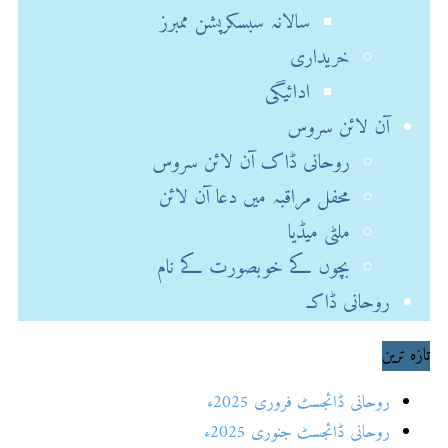
سالانہ سبسکرپشن ممبرز
خریداری
ادائیگی
آن لائن سروس
روحانی ڈاک آن لائن سروس
محفل مراقبہ میں دعا آن لائن
ملٹی میڈیا
بچوں کے خوبصورت کے نام
روحانی ڈاکـ
تازہ ترین
روحانی ڈائجسٹ فروری 2025ء
روحانی ڈائجسٹ جنوری 2025ء