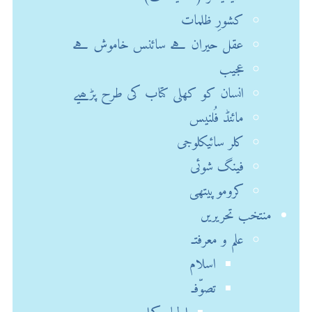
کشورِ ظلمات
عقل حیران ہے سائنس خاموش ہے
عجیب
انسان کو کھلی کتاب کی طرح پڑھیے
مائنڈ فُلنیس
کلر سائیکلوجی
فینگ شوئی
کروموپیتھی
منتخب تحریریں
علم و معرفتـ
اسلام
تصوّفـ