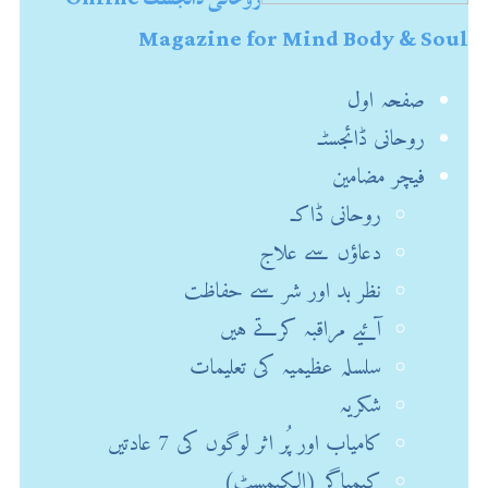
Magazine for Mind Body & Soul
صفحہ اول
روحانی ڈائجسٹـ
فیچر مضامین
روحانی ڈاکـ
دعاؤں سے علاج
نظر بد اور شر سے حفاظت
آئیے مراقبہ کرتے ہیں
سلسلہ عظیمیہ کی تعلیمات
شکریہ
کامیاب اور پُر اثر لوگوں کی 7 عادتیں
کیمیاگر (الکیمسٹ)