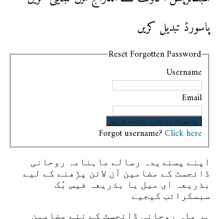
پاسورڈ تبدیل کریں
Reset Forgotten Password
Username
Email
Forgot username?
Click here
اپنے پسندیدہ رسالے ماہنامہ روحانی
ڈائجسٹ کے مضامین آن لائن پڑھنے کے لیے
بذریعہ ای میل یا بذریعہ فیس بُک
سبسکرائب کیجیے
ہر ماہ روحانی ڈائجسٹ کے نئے مضامین