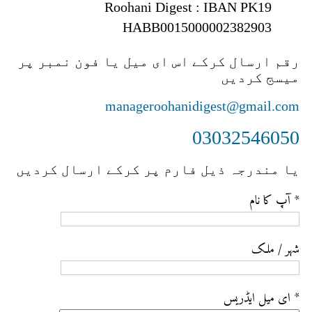
Roohani Digest : IBAN PK19
HABB0015000002382903
رقم ارسال کرکے اس ای میل یا فون نمبر پر
میسج کردیں
manageroohanidigest@gmail.com
03032546050
یا مندرجہ ذیل فارم پر کرکے ارسال کردیں
آپ کا نام *
شہر / ملک
ای میل ایڈریس *