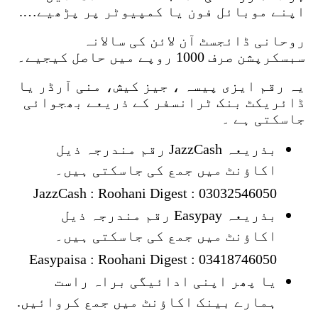
اپنے موبائل فون یا کمپیوٹر پر پڑھیے….
روحانی ڈائجسٹ آن لائن کی سالانہ
سبسکرپشن صرف 1000 روپے میں حاصل کیجیے۔
یہ رقم ایزی پیسہ ، جیز کیش، منی آرڈر یا
ڈائریکٹ بنک ٹرانسفر کے ذریعے بھجوائی
جاسکتی ہے ۔
بذریعہ JazzCash رقم مندرجہ ذیل
اکاؤنٹ میں جمع کی جاسکتی ہیں۔
JazzCash : Roohani Digest : 03032546050
بذریعہ Easypay رقم مندرجہ ذیل
اکاؤنٹ میں جمع کی جاسکتی ہیں۔
Easypaisa : Roohani Digest : 03418746050
یا پھر اپنی ادائیگی براہ راست
ہمارے بینک اکاؤنٹ میں جمع کروائیں.