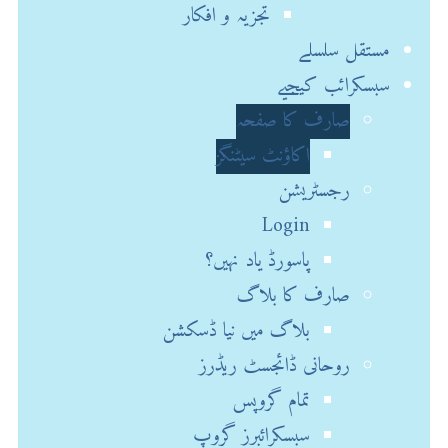
تجزیہ و افکار
مستقل سلسلے
سبسکرائب کیجیے
صارف کا صفحہ
اکاؤنٹ سیٹنگز
رجسٹریشن
Login
پاسورڈ یاد نہیں؟
صارف کا بلاگ
بلاگ میں نیا ڈسکشن
روحانی ڈائجسٹ ریڈرز
تمام گروپس
سبسکرائبرز گروپ