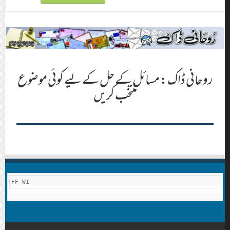
روحانی ڈاک : مسائل کے حل کے لیے کوئی موضوع
منتخب کریں
FF W1