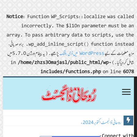
Notice
: Function WP_Scripts::localize was called
incorrectly. The $l10n parameter must be an
array. To pass arbitrary data to scripts, use the
wp_add_inline_script() function instead. براہ مہربانی،
مزید معلومات کے لیے
WordPress میں ڈی بگنگ
پڑھیے۔ (یہ پیغام ورژن 5.7.0 میں
شامل کر دیا گیا۔) in
/home/zhzs30majasl/public_html/wp-
includes/functions.php
on line
6078
روحانی ڈائجسٹ اکتوبر 2024ء
روحانی ڈائجسٹ نومبر 2024ء
Connect with: