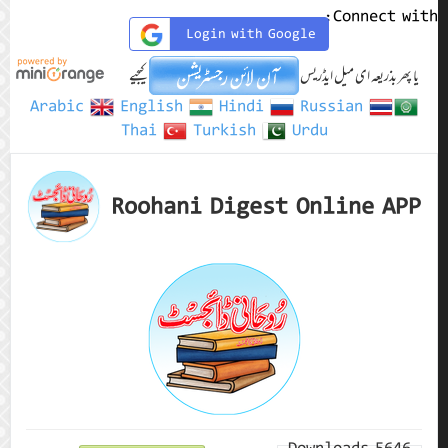
Connect with:
Login with Google
یا پھر بذریعہ ای میل ایڈریس
کیجیے
Arabic
English
Hindi
Russian
Thai
Turkish
Urdu
Roohani Digest Online APP