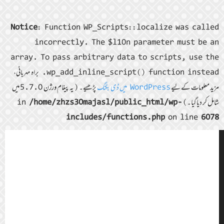
Notice
: Function WP_Scripts::localize was called
incorrectly. The $l10n parameter must be an
array. To pass arbitrary data to scripts, use the
wp_add_inline_script() function instead. براہ مہربانی،
مزید معلومات کے لیے
WordPress میں ڈی بگنگ
پڑھیے۔ (یہ پیغام ورژن 5.7.0 میں
شامل کر دیا گیا۔) in
/home/zhzs30majasl/public_html/wp-
includes/functions.php
on line
6078