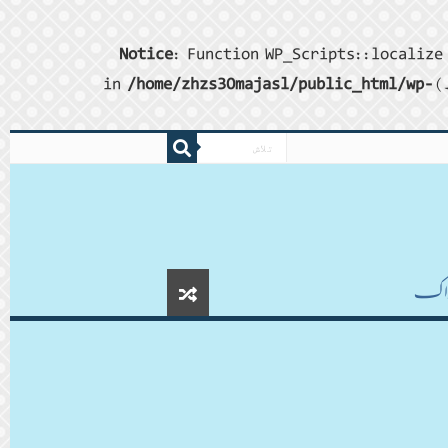
Notice
: Function WP_Scripts::localize 
/home/zhzs30majasl/public_html/wp-
ڈاکـ