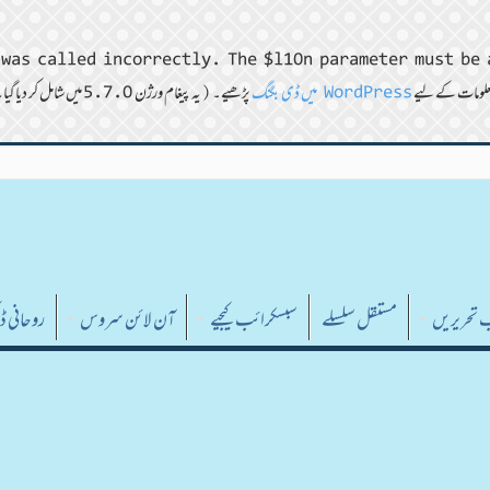
was called incorrectly. The $l10n parameter must be 
WordPress میں ڈی بگنگ
پڑھیے۔ (یہ پیغام ورژن 5.7.0 میں شامل کر دیا گیا۔) in
ب تحریریں
مستقل سلسلے
سبسکرائب کیجیے
آن لائن سروس
روحانی 