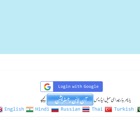
Login with Google
یا پھر بذریعہ ای میل ایڈریس
کیجیے
English
Hindi
Russian
Thai
Turkish