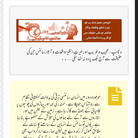
دلچسپ، عجیب و غریب اور حیرت انگیز واقعات و آثار سائنس جن کی
حقیقت سے آج تک پردہ نہ اُٹھا سکی…..
موجودہ دور میں انسان سائنسی ترقی کی بدولت کہکشانی نظام
سے روشناس ہوچکا ہے، سمندر کی تہہ اور پہاڑوں کی چوٹیوں پر
کامیابی کے جھنڈے گاڑ رہا ہے۔ زمین کے بطن میں اور
ستاروں سے آگے نئے جہانوں کی تلاش کے منصوبے بنارہا
ہے۔ یوں تو سائنس نے انسان کے سامنے کائنات کے
حقائق کھول کر رکھ دیے ہیں لیکن ہمارے اردگرد اب بھی
بہت سے ایسے راز پوشیدہ ہیں جن سے آج تک پردہ نہیں