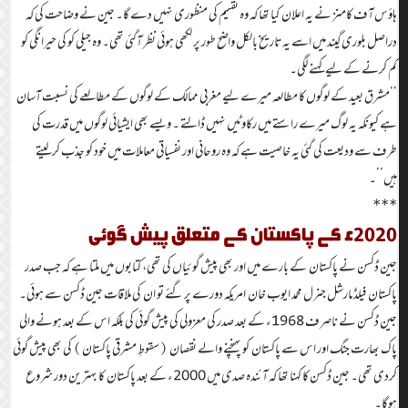
ہاؤس آف کامنز نے یہ اعلان کیا تھا کہ وہ تقسیم کی منظوری نہیں دے گا۔ جین نے وضاحت کی کہ
دراصل بلوری گیند میں اسے یہ تاریخ بالکل واضح طور پر لکھی ہوئی نظر آگئی تھی۔ وہ جیلی کو کی حیرانگی کو
کم کرنے کے لیے کہنے لگی۔
‘‘مشرق بعید کے لوگوں کا مطالعہ میرے لیے مغربی ممالک کے لوگوں کے مطالعے کی نسبت آسان
ہے کیونکہ یہ لوگ میرے راستے میں رکاوٹیں نہیں ڈالتے ۔ ویسے بھی ایشیائی لوگوں میں قدرت کی
طرف سے ودیعت کی گئی یہ خاصیت ہے کہ وہ روحانی اور نفسیاتی معاملات میں خود کو جذب کرلیتے
ہیں’’۔
***
2020ء کے پاکستان کے متعلق پیش گوئی
جین ڈکسن نے پاکستان کے بارے میں اور بھی پیش گوئیاں کی تھی، کتابوں میں ملتا ہے کہ جب صدر
پاکستان فیلڈ مارشل جنرل محمد ایوب خان امریکہ دورے پر گئے تو ان کی ملاقات جین ڈکسن سے ہوئی۔
جین ڈکسن نے ناصرف 1968ء کے بعد صدر کی معزولی کی پیش گوئی کی بلکہ اس کے بعد ہونے والی
پاک بھارت جنگ اور اس سے پاکستان کو پہنچنے والے نقصان (سقوطِ مشرقی پاکستان) کی بھی پیش گوئی
کردی تھی۔ جین ڈکسن کا کہنا تھا کہ آئندہ صدی میں 2000ء کے بعد پاکستان کا بہترین دور شروع
ہوگا۔