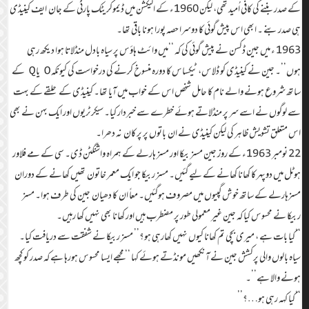
کے صدر بننے کی کافی اُمید تھی، لیکن 1960ء کے الیکشن میں ڈیموکریٹک پارٹی کے جان ایف کینیڈی
ہی صدربنے ۔ ابھی اس پیش گوئی کا دوسرا حصہ پورا ہونا باقی تھا۔
1963 ء میں جین ڈکسن نے پیش گوئی کی کہ ‘‘میں وائٹ ہاؤس پر سیاہ بادل منڈلاتا ہوا دیکھ رہی
ہوں’’۔ جین نے کینیڈی کو ڈلاس، ٹیکساس کا دورہ منسوخ کرنے کی درخواست کی کیونکہ O یا Q کے
ساتھ شروع ہونے والے نام کا حامل شخص اس کے خواب میں آیا تھا۔ کینیڈی کے حلقے کے بہت
سے لوگوں نے اسے سر پر منڈلاتے ہوئے خطرے سے خبردار کیا۔ سیکرٹریوں اور ایک بہن نے بھی
اس متعلق تشویش ظاہر کی لیکن کینیڈی نے ان باتوں پر پر کان نہ دھرا۔
22 نومبر 1963ء کے روز جین مسز بیکا اور مسز ہارلے کے ہمراہ واشنگٹن ڈی۔ سی کے مے فلاور
ہوٹل میں دوپہر کا کھانا کھانے کے لیے گئیں۔ مسز ربیکا جو ایک معمر خاتون تھیں کھانے کے دوران
مسزہارلے کے ساتھ خوش گپیوں میں مصروف ہوگئیں۔ معاً ان کا دھیان جین کی طرف ہوا۔ مسز
ربیکا نے محسوس کیا کہ جین غیر معمولی طور پر مضطرب ہیں اور کھانا بھی نہیں کھا رہیں۔
‘‘کیا بات ہے ، میری بچی تم کھانا کیوں نہیں کھارہی ہو؟’’ مسز ربیکا نے شفقت سے دریافت کیا۔
سیاہ بالوں والی پرکشش جین نے آنکھیں مونڈتے ہوئے کہا ‘‘ مجھے ایسا محسوس ہورہا ہے کہ صدر کو کچھ
ہونے والا ہے’’۔
‘‘کیا کہہ رہی ہو…؟’’