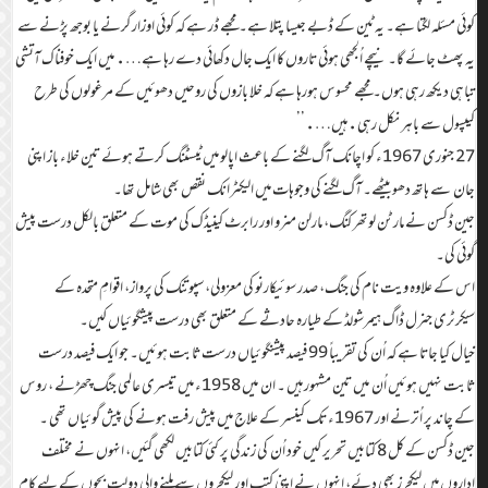
کوئی مسئلہ لگتا ہے۔ یہ ٹین کے ڈبے جیسا پتلا ہے۔ مجھے ڈر ہے کہ کوئی اوزار گرنے یا بوجھ پڑنے سے
یہ پھٹ جائے گا۔ نیچے اُلجھی ہوئی تاروں کا ایک جال دکھائی دے رہا ہے…. میں ایک خوفناک آتشی
تباہی دیکھ رہی ہوں۔ مجھے محسوس ہورہا ہے کہ خلا بازوں کی روحیں دھوئیں کے مرغولوں کی طرح
کیپسول سے باہر نکل رہی.ہیں….’’
27 جنوری 1967ء کو اچانک آگ لگنے کے باعث اپالو میں ٹیسٹنگ کرتے ہوئے تین خلاء باز اپنی
جان سے ہاتھ دھو بیٹھے۔ آگ لگنے کی وجوہات میں الیکٹرانک نقص بھی شامل تھا۔
جین ڈکسن نے مارٹن لوتھر کنگ، مارلن منرو اور رابرٹ کینیڈک کی موت کے متعلق بالکل درست پیش
گوئی کی۔
اس کے علاوہ ویت نام کی جنگ، صدر سوئیکارنو کی معزولی، سپوتنک کی پرواز، اقوامِ متحدہ کے
سیکرٹری جنرل ڈاگ ہیمرشولڈ کے طیارہ حادثے کے متعلق بھی درست پیشگوئیاں کیں۔
خیال کیا جاتا ہے کہ اُن کی تقریباً 99 فیصد پیشنگوئیاں درست ثابت ہوئیں۔ جو ایک فیصد درست
ثابت نہیں ہوئیں اُن میں تین مشہور ہیں ۔ ان میں 1958ء میں تیسری عالمی جنگ چھڑنے ، روس
کے چاند پر اُترنے اور 1967ء تک کینسر کے علاج میں پیش رفت ہونے کی پیش گوئیاں تھی ۔
جین ڈکسن کے کل 8 کتابیں تحریر کیں خود اُن کی زندگی پر کئی کتابیں لکھی گئیں، انہوں نے مختلف
اداروں میں لیکچرز بھی دئے، انہوں نے اپنی کتب اور لیکچروں سے ملنے والی دولت بچوں کے لیے کام