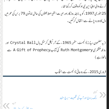
کرنے والی اپنی این جی او کو وقف کررکھا تھا۔
25 جنوری 1997ء کو یہ نابغہ روزگار اور حیرت انگیز صلاحیتوں کی حامل خاتون 79 برس کی عمر میں
دل کا دورہ پڑنے سے انتقال کرگئیں۔
(یہ مضمون ریڈرز ڈائجسٹ، ستمبر 1965ء کے آرٹیکل کرسٹل بال Crystal Ball اور
روتھ منٹگمری Ruth Montgomery کی کتابA Gift of Prophecy سے
ماخوذ ہے)
فروری 2015ء کےروحانی ڈائجسٹ سے انتخاب
گزشتہ
رنگ بروج اور آپ کی شخصیت – برج سنبلہ
آئندہ
والد بیٹی کے رول ماڈل