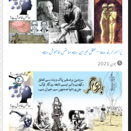
پُراسرار بندے – عقل حیران ہے سائنس خاموش ہے
جون 2021