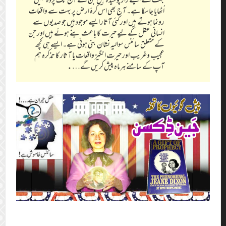
اُٹھایا جاسکا ہے۔ آج بھی اس کرۂ ارض پر بہت سے واقعات
رونما ہوتے ہیں اور کئی آثار ایسے موجود ہیں جو صدیوں سے
انسانی عقل کے لیے حیرت کا باعث بنے ہوئے ہیں اور جن
کے متعلق سائنس سوالیہ نشان بنی ہوئی ہے۔ ایسے ہی کچھ
عجیب وغریب اور حیرت انگیز واقعات یا آ ثار کا تذکرہ ہم
آپ کے سامنے ہرماہ پیش کریں گے….