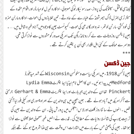
کینڈی کا قتل، سپتونگ کی پرواز، صدرسوئیکارنوکی معزولی، اداکارہ کیرل لو مبارڈر اور اقوامِ متحدہ کے
سیکرٹری جنرل ڈاگ ہیمرشولڈ کے طیارے کے حادثے ، تین خلابازوں کی اموات، اداکارہ مارلن منرو
کی خودکشی، مارٹن لوتھر، نہرو اورگاندھی کی موت، کمیونسٹ چین کا وجودمیں آنا وغیرہ شامل ہیں….
جین ڈیکسن روز ویلٹ سے لے کر رونالڈ ریگن تک امریکی صدور کو مشوروں سے نوازاکرتی تھی،
دوسرے ممالک کے کئی اہل اقتدار بھی اُن پر یقین کرتے تھے۔
***
جین ڈکسن
جین ڈکسن 1918ء میں امریکی ریاست وسکونسن Wisconsinکے شہر میڈفورڈ
Medfordمیں پیدا ہوئیں۔ ان کا اصل نام لیڈیا ایما پنکرٹLydia Emma
Pinckert تھا ان کے والدین جیرہارٹ اور ایما پنکریٹ Gerhart & Emma جرمنی
سے آکر امریکہ میں آباد ہوئے تھے۔ جین بچپن میں ہی والدین کے ہمراہ میسوری اور کیلی فورنیا آگئی
تھیں ۔ انہوں نے سانٹا روز کلف اور لاس اینجلس میں پرورش پائی۔ ان کے والدین نے جین کی
تربیت یورپ کی شائستہ روایات کے مطابق کی۔ قدرت نے انہیں غیر معمولی صلاحیتوں سے نوازا
ہواتھا۔ جین کی چھٹی حس کے بارے میں اشارات اس وقت سے ہی ملنا شروع ہوگئے تھے جبکہ