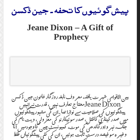
پیش گوئیوں کا تحفہ ۔ جین ڈکسن
Jeane Dixon – A Gift of
Prophecy
بین الاقوامی شہرت یافتہ، معروف نابغہ روزگار خاتون جین ڈکسن
Jeane Dixonمحتاج تعارف نہیں، قدرت نے انہیں
پیشگوئیوں کی صلاحیت سے نوازا تھا ۔ان کی مشہورپیشگوئیوں
میں صدرکینڈی کا قتل، صدر سوئیکارنو کی معزولی، ویت نام کی
جنگ، نہرو اورگاندھی کی موت، کمیونسٹ چین کا وجودمیں آنا
وغیرہ سو فیصد درست ثابت ہوئیں، ان کی کئی پیشگوئیاں غلط