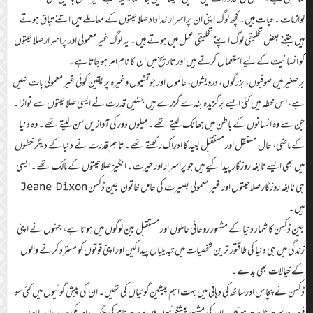
لوازمات.حیات ہیں۔ کچھ لوگ اپنی ان پراسرار خداداد صلاحیتوں کے معاملے میں اتنے تباق ہوتے
ہیں جتنے بعض تخلیقی لوگ اپنے تخلیقی عمل میں ہوتے ہیں۔ یہ لوگ غیر معمولی اور پراسرار صلاحیتوں
کو انسانیت کے لیے استعمال کرتے ہیں اور تاریخ میں ان کا نام امر ہو جاتا ہے۔
برِ صغیر میں صوفیوں، بزرگوں، درویشوں، عالموں اور جوتشیوں وغیرہ پر یقین کوئی غیر معمولی بات نہیں
ہے، اس خطہ میں کئی ایسے برگزیدہ بندے گزرے ہیں جنہیں قدرت نے ایسی صلاحیتوں سے نوازا۔
جن سے وہ انسانوں کے باطن میں جھانک لیتے تھے۔ میلوں دور کی آواز یں سن لیتے تھے۔ وہ دنیا
کے ماضی، حال مستقل اور مستقبل بعید کا ادراک رکھتے تھے۔ تاہم قدرت نے دنیا کے دیگر خطوں
میں بھی ایسے نابغہ روزگار پیدا کیے ہیں جو پراسرار اور حیرت.انگیز صلاحیتوں کے مالک تھے۔ ایسی
ہی نابغہ روزگار صلاحیتوں اور غیر معمولی بصیرت کی حامل خاتون جین ڈکسن Jeane Dixon
ہیں۔
جین ڈکسن کا شمار دنیا کے مشہور روحانی عاملوں اور مستقبل بین لوگوں میں ہوتا ہے، جنہوں نے اپنی
زندگی میں ہی دنیا کی طاقتور ترین شخصیات میں تبدیلیاں پیدا کیں اور اپنی قوتوں کو مسترد کرنے والوں
کے خیالات بھی بدلے۔
ڈکسن نے پچاس اور ساٹھ کی دہائی میں بہت اہم پیشین گوئیاں کی تھیں۔ ان کی پیش گوئیوں میں کئی سو
فیصد درست ثابت ہوئیں، ان کی مشہورپیشگوئیوں میں ویت نام کی جنگ، امریکی صدر جان ایف