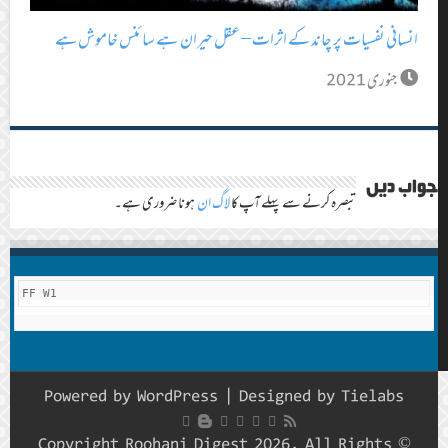
انسانی نفسیات پر چاند کے اثرات – عقل حیران ہے سائنس خاموش ہے
جنوری 2021
جواب دیں
تبصرہ کرنے سے پہلے آپ کا
لاگ ان
ہونا ضروری ہے۔
FF W1
Powered by
WordPress
| Designed by
Tielabs
© Copyright Roohani Digest 2026, All Rights