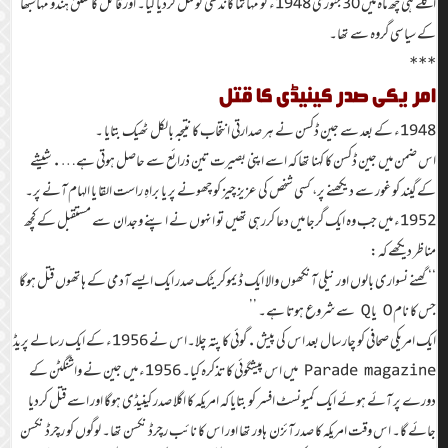
اگلے ہی چھ ماہ میں 30 جنوری 1948ء کو مہاتما گاندھی کو قتل کردیا گیا۔ اور قاتل کا تعلق ہندو مہاسبھا
کے سیاسی گروہ سے تھا۔
***
امریکی صدر کینیڈی کا قتل
1948ء کے بعد سے جین ڈکسن نے ہر صدارتی انتخاب کا نتیجہ بالکل ٹھیک بتایا ۔
اس ضمن میں جین ڈکسن کا کہنا تھا کہ اسے اپنی بصیرت تین ذرائع سے حاصل ہوتی ہے…. شیشے
کے گیند کو غور سے دیکھنے پر، کسی شخص کی عزیز چیز کو چھونے پر یا براہِ راست القا یا الہام آنے پر۔
1952ء میں جب وہ ایک گرجا میں دعا کررہی تھیں تو انہوں نے اپنے وجدان سے مستقبل کے کچھ
مناظر دیکھے کہ:
‘‘گھنے نسواری بالوں اور نیلی آنکھوں والا ایک ڈیموکریٹک صدر ایک ایسے آدمی کے ہاتھوں قتل ہوگا
جس کا نام O یا Q سے شروع ہوتا ہے۔ ’’
ایک امریکی صحافی کو چار سال بعد اس کی پیش.گوئی کا پتہ چلا۔اس نے 1956ء کے ایک رسالے پریڈ
Parade magazine میں اس پیشگوئی کا تذکرہ کیا۔ 1956ء میں جین نے واشنگٹن کے
دورے پر آئے ہوئے ایک کمیونسٹ افسر کو بتایا کہ امریکہ کا اگلا صدر کینیڈی ہوگا اور اسے قتل کردیا
جائے گا۔ اس وقت امریکہ کا صدر آئزن ہاور تھا اور اس کا نائب رچرڈ نکسن تھا۔ لوگوں کو رچرڈ نکسن