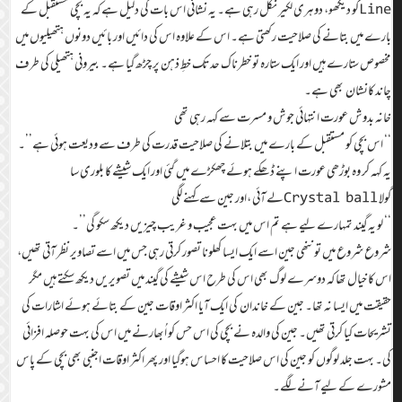
Lineکو دیکھو، دوہری لکیر نکل رہی ہے۔ یہ نشانی اس بات کی دلیل ہے کہ یہ بچی مستقبل کے
بارے میں بتانے کی صلاحیت رکھتی ہے۔ اس کے علاوہ اس کی دائیں اور بائیں دونوں ہتھیلیوں میں
مخصوص ستارے ہیں اور ایک ستارہ تو خطرناک حد تک خطِ ذہن پر چڑھ گیا ہے۔ بیرونی ہتھیلی کی طرف
چاند کانشان بھی ہے۔
خانہ بدوش عورت انتہائی جوش و مسرت سے کہہ رہی تھی
‘‘ اس بچی کو مستقبل کے بارے میں بتلانے کی صلاحیت قدرت کی طرف سے ودیعت ہوئی ہے’’۔
یہ کہہ کر وہ بوڑھی عورت اپنے ڈھکے ہوئے چھکڑے میں گئی اور ایک شیشے کا بلوری سا
گولا Crystal ballلے آئی ،اور جین سے کہنے لگی
‘‘ لو یہ گیند تمہارے لیے ہے تم اس میں بہت عجیب و غریب چیزیں دیکھ سکو گی’’۔
شروع شروع میں تو ننھی جین اسے ایک ایسا کھلونا تصور کرتی رہی جس میں اسے تصاویر نظر آتی تھیں،
اس کا خیال تھا کہ دوسرے لوگ بھی اس کی طرح اس شیشے کی گیند میں تصویریں دیکھ سکتے ہیں مگر
حقیقت میں ایسا نہ تھا۔ جین کے خاندان کی ایک آیا اکثر اوقات جین کے بتائے ہوئے اشارات کی
تشریحات کیا کرتی تھیں۔ جین کی والدہ نے بچی کی اس حس کو اُبھارنے میں اس کی بہت حوصلہ افزائی
کی۔ بہت جلد لوگوں کو جین کی اس صلاحیت کا احساس ہوگیا اور پھر اکثر اوقات اجنبی بھی بچی کے پاس
مشورے کے لیے آنے لگے۔