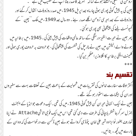
ٹرومن کی ہتھیلی دیکھتے ہوئے کہا کہ ‘‘امریکہ کا صدر بننا آپ کے نصیب میں ہے’’۔
جین کی یہ پیش گوئی پوری ہوئی چار ماہ بعد اپریل 1945ء میں صدر روزویلٹ انتقال کرگئے اور
روزویلٹ کے بعد ہیری ٹرومن اگلے صدر بنے۔ دوسال بعد 1949ء میں ملک ‘‘چین ’’کے
کمیونسٹ بننے کی پیشگوئی بھی پوری ہوگئی۔
پھر جین نے حیرت انگیز درستگی کے ساتھ عالمی واقعات کی پیش بینی کی۔1945ء میں برطانیہ میں
ہونے والے الیکشن میں جین نے چرچل کی شکست کی پیشگوئی کی ، جو حروف بہ حروف پوری ہوئی اور
کلیمنٹ ایٹلی برطانیہ کا اگلا وزیر اعظم بن گیا ۔
***
تقسیم ہند
اکثر اوقات سفارت خانوں کی تقریبات میں شمولیت کے باعث جین کے تعلقات بہت سے سفیروں
اور ان کی بیگمات سے استوار ہوگئے تھے۔
جین نے ایک انتہائی حیران کن پیش گوئی 1945ء میں کی تھی۔ ایک دعوت جو انڈیا کے ایجنٹ
جنرل سرگرجا شنگر باجپائی کی طرف سے دی گئی تھی اس میں ایک فوجی اٹاشیAttache نے اپنا
تعارف بطور نوابزادہ شیر علی خان پٹوڈی کرواتے ہوئے جین ڈکسن سے درخواست کی کہ وہ ان کے
بارے میں کچھ.بتائیں۔