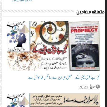
متعلقہ مضامین
تجربے پیش بینی کے – عقل حیران ہے سائنس خاموش ہے
جولائی 2021