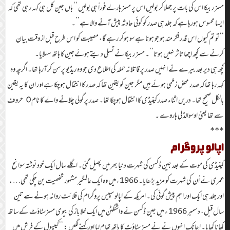
مسز ربیکا اس کی بات پر جھلا کر بولیں اس پر مسز ہارلے فوراً ہی بولیں ‘‘ ہاں جین کل ہی کہہ رہی تھی کہ
ایسا محسوس ہورہا ہے کہ جلد ہی صدر کو کوئی حادثہ پیش آنے والا ہے’’۔
‘‘ تو تم کیوں اس قدر فکر مند ہو جو ہونا ہے سو ہوکر رہے گا ، مصیبت کو اس طرح قبل از وقت بیان
کرنے سے کچھ اچھا تاثر نہیں ہوتا’’۔ مسز ربیکا نے تسلی دیتے ہوئےجین کا ہاتھ سہلایا۔
کچھ ہی دیر بعد بیرے نے انہیں صدر پر قاتلانہ حملہ کی اطلاع دی جو وہ ریڈیو پر سن کر آرہا تھا۔ اگرچہ وہ
کہہ رہا تھا کہ صدر محض زخمی ہوئے ہیں مگر جین کو یقین تھا کہ صدر کا انتقال ہوچکا ہے اور ان کا یہ یقین
بالکل صحیح تھا۔ دریں اثناء صدر کینیڈی کا انتقال ہوچکا تھا۔ صدر پر گولی چلانے والے کا نام O حروف
سے تھا یعنی اوسوالڈ لی ہاروے ۔
***
اپالو پروگرام
کینیڈی کی موت کے بعد جین ڈکسن کی شہرت دنیا بھر میں پھیل گئی۔ اگلے سال ایک خود نوشتہ سوانح
عمری نے اُن کی شہرت کو مزید بڑھایا۔ 1966ء میں وہ ایک عالمگیر مشہور شخصیت بن چکی تھی….
اور جلد ہی ایک اور اہم پیش گوئی کی۔ امریکہ کے اپالو سپیس پروگرام کی فلائٹ روانہ ہونے سے تین
سال قبل ، دسمبر 1966 ء میں جین ڈکسن نے واشنگٹن میں ایک خلا باز کی بیوی مسزسٹاؤٹ کے ساتھ
کھانا کھایا۔ اچانک انہوں نے نے مسز سٹاؤٹ کا ہاتھ تھام لیا اور کہنے لگیں : ‘‘کیپسول کے فرش میں