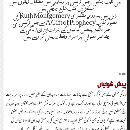
بھی ثابت ہوئیں۔ جین ڈکسن پر دنیابھر میں مختلف زبانوں میں
سینکڑوں کتب شایع ہوچکی ہیں۔
ذیل میں ہم روتھ منٹگمری Ruth Montgomery کی
مشہور کتابA Gift of Prophecy سے جین ڈکسن کی
حیرتانگیز پیشین گوئیوں کے اثرات اور ان زندگی کے
چندغیرمعمولی، پراسرار واقعات پیش کررہے ہیں۔
***
پیش گوئیاں
زندگی منطق کے بغیر تو گزر سکتی ہے جذبات احساسات اور وجدان کے بغیر نہیں ….پراسراریت
میں انسان کی دلچسپی ازلی ہے اور ابد تک رہے گی۔ گوکہ پراسرار مافوق الفطرت صلاحیتوں اور باتوں کی
کوئی منطق نہیں ہوتی اور نہ سائنس کے مروجہ اصولوں سے انہیں ثابت کیا جا سکتا ہے لیکن عشق
محبت اور سچے خوابوں کی بھی تو کوئی عقلی توجیہہ یا تشریح نہیں کی جا سکتی البتہ ان کا ہونا ہی ان کی
سائنس ہے۔ عقل کی محدودات میں انہیں سمیٹا نہیں جا سکتا۔ یہ سب غیر عقلی باتیں بھی