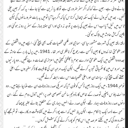
ہوائی سفر نہ کرے۔ لیکن کیرول نے کہا کہ بہت جلد وہ جنگ عظیم دوم کے امدادی ٹور کے لیے
جانے والی ہے، جین نے کہا کہ اگر سفر ضروری ہے تو کار یا ٹرین سے کیا جائے ، یہ کہہ کر جین چلی
گئیں۔ بعد میں کیرول نے ایک سکہ اچھال کر ٹاس کیا کہ اگر ہیڈ آیا تو میں یہ بات ضرور مانوں گی لیکن
ٹاس میں ٹیل آیا اب اس نےجین کی بات پرتو جہ نہ دی اور اسی ہفتہ جہاز کے سفر پر رونہ ہوگئی اور
پلین کریش حادثہ میں ہلاک ہوگئی۔
رفتہ رفتہ جین کی شہرت مشہور سیاسی، سماجی اور فلمی شخصیات تک بھی پہنچ گئی، ایسے میں واشنگٹن کے
اور حکومتی نمائندوں کا جین ڈکسن سے رجوع کرنا فطری امر تھا۔ 1941ء میں پرل ہاربر کے حادثہ کے
بعد وہ واشنگٹن میں ایک حکومتی ادارے ہوم ہاسپٹلٹی کمیٹی میں اعزازی خدمات دینے لگیں۔ وہ پارٹیوں
میں سروس مین کا نفسیاتی تجزیہ کرنے لگیں، لیکن ایک مرتبہ ان کی قابلیت کا ذکر سفیروں کے اعلیٰ
حلقے تک پہنچ گیا۔ سیاستدان اور اعلیٰ شخصیات اس سے رابطہ کرنے لگیں۔
نومبر 1944ء میں ایک روز جین ڈکس کو فون آیا کہ امریکی صدر روز ویلٹ ان سے ملنا چاہتے ہیں۔ وہ
وائٹ ہاؤس پہنچیں تو صدر کے خاص گارڈ ولیم سائمن خصوصی طور پر انہیں آؤل روم لے گئے ، ان
دنوں صدر روز ویلٹ بیمار تھے، لیکن صدر نے انہیں بیماری کے متعلق بتائے بغیر پوچھا کہ
‘‘میرے ذمہ ایک بڑا کام ہے ، لیکن پتہ نہیں کہ اسے پورا کرنے میں کتنا وقت درکارہے، تو تم مجھے کیا
مشورہ دو گی کہ میں کتنے عرصہ میں اس کام کو پورا کرنے کی کوشش کروں ۔ ’’