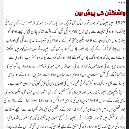
***
واشنگٹن کی پیش بین
1927ء میں جین کی عمر جب نو برس کی تھی تو ایک روز ایک عورت میری ڈریسلر اس کے پاس آئی
جو ایک اداکارہ کی حیثیت سے بری طرح ناکام ہوچکی تھی، ایک وقت تھا کہ چارلی چپپلن جیسے اداکار کو
پہلا بڑا رول اس کی وجہ سے ملا تھا، لیکن بڑھتی عمر کے ساتھ اس کی شہرت مانند پڑنے لگی تھی اور اب
وہ اس پیشے کو ترک کرکے ایک بورڈنگ ہاؤس کھولنا چاہتی تھی۔ جین نے اپنی بلوری گیند میں دیکھتے
ہوئے اسے بتایا کہ وہ بورڈنگ ہاؤس کھولنے کا ارادہ ترک کردے کیونکہ وہ عنقریب اداکاری سے
بہت نام پائے گی اور لاکھوں ڈالر کمائے گی۔ بعد ازاں جب میری ڈریسلر نے دوبارہ اپنے کیرئیر کا
آغاز کیا تو ملک کی فلمی صنعت میں ان کا کا نام بہت نمایاں ہوا اور اسے بہترین اداکارہ کے دو اکیڈمی
ایوارڈ سے بھی نوازا گیا۔ وہ اکثر کہا کرتی تھی کہ اس کی کامیابی جین کی پیش گوئی کی مرہون منت ہے۔
اپنے لڑکپن میں جین رشتہ داروں اور عزیزوں کو مستقبل کے لیے مشورے دیا کرتی تھی، لیکن دوسری
عالمی جنگ کے دوران 1939ء میں اس کی شادی جیمز ڈکسن James Dixon کے ساتھ ہو گئی
جو واشنگٹن میں رئیل اسٹیٹ کا بزنس کرتا تھا ، جیمز کے واشنگٹن کی کئی بااثر شخصیات سے اچھے تعلقات
تھے۔ واشنگٹن میں اقامت اختیار کرنے پر جین نے صحیح معنوں میں شیشے کی گیند کا استعمال شروع کیا۔
ہر روز کی طرح ایک صبح وہ ارتکاز توجہ کی مشق کے لیے بلوری گیند دیکھ رہی تھی کہ اس نے ایک جہاز