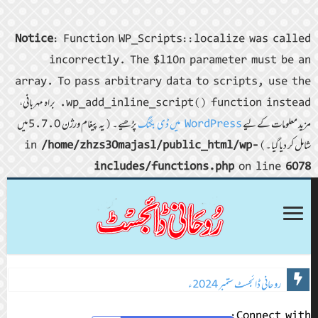
Notice
: Function WP_Scripts::localize was called
incorrectly. The $l10n parameter must be an
array. To pass arbitrary data to scripts, use the
wp_add_inline_script() function instead. براہ مہربانی،
مزید معلومات کے لیے
WordPress میں ڈی بگنگ
پڑھیے۔ (یہ پیغام ورژن 5.7.0 میں
شامل کر دیا گیا۔) in
/home/zhzs30majasl/public_html/wp-
includes/functions.php
on line
6078
روحانی ڈائجسٹ ستمبر 2024ء
روحانی ڈائجسٹ اگست 2024ء
Connect with: