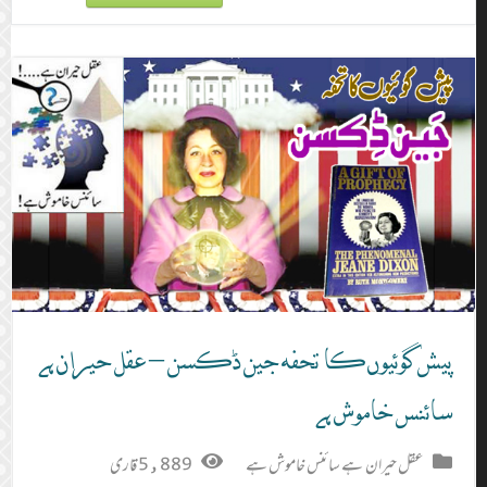
پیش گوئیوں کا تحفہ جین ڈکسن – عقل حیران ہے
سائنس خاموش ہے
عقل حیران ہے سائنس خاموش ہے
5,889 قاری