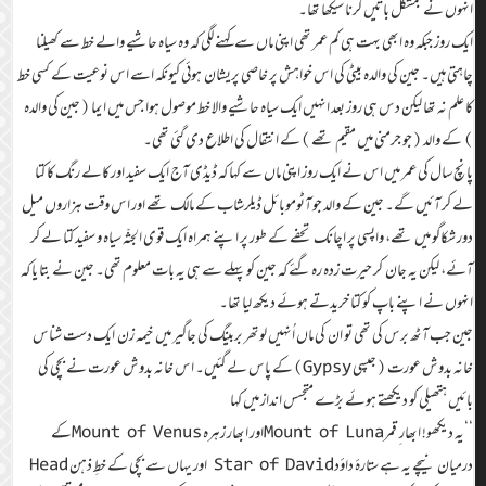
انہوں نے بمشکل باتیں کرنا سیکھا تھا۔
ایک روز جبکہ وہ ابھی بہت ہی کم عمر تھی اپنی ماں سے کہنے لگی کہ وہ سیاہ حاشیے والے خط سے کھیلنا
چاہتی ہیں۔ جین کی والدہ بیٹی کی اس خواہش پر خاصی پریشان ہوئی کیونکہ اسے اس نوعیت کے کسی خط
کا علم نہ تھا لیکن دس ہی روز بعد انہیں ایک سیاہ حاشیے والا خط موصول ہوا جس میں ایما (جین کی والدہ
) کے والد (جو جرمنی میں مقیم تھے )کے انتقال کی اطلاع دی گئی تھی۔
پانچ سال کی عمر میں اس نے ایک روز اپنی ماں سے کہا کہ ڈیڈی آج ایک سفید اور کالے رنگ کا کتا
لے کر آئیں گے۔ جین کے والد جو آٹوموبائل ڈیلرشاب کے مالک تھے اور اس وقت ہزاروں میل
دور شکاگو میں تھے، واپسی پر اچانک تحفے کے طور پر اپنے ہمراہ ایک قوی الجثّہ سیاہ و سفید کتا لے کر
آئے، لیکن یہ جان کر حیرت زدہ رہ گئے کہ جین کو پہلے سے ہی یہ بات معلوم تھی۔ جین نے بتا یا کہ
انہوں نے اپنے باپ کو کتا خریدتے ہوئے دیکھ لیا تھا۔
جین جب آٹھ برس کی تھی تو ان کی ماں اُنہیں لوتھر بربینگ کی جاگیر میں خیمہ زن ایک دست شناس
خانہ بدوش عورت (جپسی Gypsy)کے پاس لے گئیں۔ اس خانہ بدوش عورت نے بچی کی
بائیں ہتھیلی کو دیکھتے ہوئے بڑے متجسس انداز میں کہا
‘‘یہ دیکھو! ابھار ِ قمرMount of Lunaاور ابھار زہرہ Mount of Venusکے
درمیان نیچے یہ ہے ستارۂ داؤدStar of David اور یہاں سے بچی کے خطِ ذہن Head