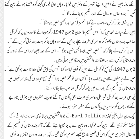
اگلے روز جین نے انہیں اپنے شوہر کے دفتر میں بلوایا۔ وہاں اپنی بلوری گیند کو دیکھتے ہوئے جین کہنے
لگیں ‘‘ ہندوستان دو سال کے اندر تقسیم ہوجائے.گا’’۔
اس پر ششد ہوکر کرنل صاحب نے کہا ‘‘مسز ڈکسن ایسا کبھی نہیں ہوسکتا’’۔
جین نے سپاٹ لہجہ میں کہا ‘‘ اس تقسیم کا اعلان 2 جون 1947ء کو ہوجائے گا اور مزید یہ کہ کرنل
صاحب ہندوستان چھوڑ کر دوسری طرف چلے جائیں گے اور وہاں جاکر بہت جلد ترقی کریں گے’’۔
اس پر کرنل نے چلاکر کہا ‘‘ نہیں نہیں ایسا کبھی نہیں ہوگا’’۔ اس کے بعد جین اور اس کے خاوند کی
ہندوستانی کرنل سے بسا اوقات واشنگٹن میں ملاقاتیں ہوتی رہیں۔
2 جون 1947ء کی صبح کو کرنل نے جین کو فون کیا اور کہا ‘‘ اس کی پیش گوئی غلط ثابت ہوگئی ہے’’۔
جین نے پرسکون لہجے میں جواب دیا ‘‘ابھی دن تو ختم نہیں ہوا’’ اگلی صبح اخباروں کی شہ سرخیوں میں
ہندوستان کی تقسیم کے بارے میں پڑھ کر کرنل صاحب ہکا بکا رہ گئے۔
کچھ ہی عرصہ بعد کرنل شیر علی دوسری طرف یعنی پاکستان آگئے اور چند عشروں میں جنرل بنادیے
گئے اور پھر یوگو سلاویہ میں پاکستان کے سفیر مقرر ہوئے۔
ایک دن ارل جیلی کوز Earl Jellicoeنے جو واشنگٹن میں برطانوی سفارت خانے کے
سیکنڈ سیکرٹری تھے، جین کو مدعو کیا۔ وہ جین سے یہ جاننا چاہتے تھے کہ آخر ہندوستان کی تقسیم کے
دو سال پیشتر ہی جین کو اس کی قطعی تاریخ کیسے معلوم ہوگئی تھی۔ جبکہ صرف دو دن بیشتر برطانوی