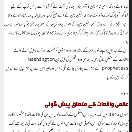
تباہ ہوتے دیکھا، اسی شام جین کا شوہر جیمز ، جہاز کی ٹکٹ لے کر آیا ، اسے بزنس ٹرپ کے لیے
شکاگو، نیویارک اور ڈیٹروئٹ جانا تھا، لیکن جین نے اسے منع کردیا اور بتایا کہ یہ جہاز تباہ ہونے والا
ہے۔ جیمز نے اسے مذاق سمجھا، لیکن جین کے اصرار پر وہ ٹرین کے سفر پر راضی ہوگیا، دوسرے دن
خبر آئی کہ وہ جہاز شکاگو پہنچنے سے پہلے گر کر تباہ ہوگیا، اس روز جیمز کو اپنی بیوی کی صلاحیتوں کا اندازہ
ہوا۔
اس کے بعد جین اپنے شوہر جیمز کے رشتہ دار اور دوستوں کو قسمت اور آئندہ پیش آنے والے
واقعات کے متعلق بتاتی رہی۔ جلد ہی وہ واشنگٹن کی پیش بین Washington
prophetess کے نام سے پکاری جانے لگی۔ اس دوران اس نے اپنا نام لیڈیا سے تبدیل
کرکے جین رکھ لیا۔
***
عالمی واقعات کے متعلق پیش گوئی
جنوری 1942ء میں ایک مرتبہ لاس اینجلس کے ایک سالون میں ان کی ملاقات اتفاقاً مشہور اداکارہ
کیرول لومبارڈ سے ہوگئی، اس چھوٹی سی ملاقات میں انہوں نے کیرول کو ہدایت کی کہ چھ ہفتے تک