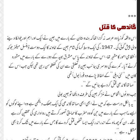
***
گاندھی کا قتل
اس واقعہ کو زیادہ عرصہ نہ گزرا تھا کہ ہندوستان کے بارے میں جین نے ایک اور اہم اور چونکا دینے
والی پیش گوئی کی۔ 1947ء کی ایک وسط گرما کی شام جین کے خاوند کا ایک دوست ڈینسل میگنر جو کہ
انتظامی امور کا مشیر تھا، اس کے خاوند کے پاس مشرق بعید کے دورے کے بارے میں مشورہ
کرنے آیا۔ کمرے کی دوسری جانب جین لاتعلقی سے ان کی گفتگو سن رہی تھی لیکن جب اس کے
کان میں ‘‘نئی دہلی’’ کے الفاظ پڑے وہ فوراً بول اُٹھی
‘‘مہاتما گاندھی قتل کردیے جائیں گے’’۔
جب دونوں اشخاص نے مُڑ کر جین کی طرف دیکھا تو جین بولی
‘‘ یہ بالکل درست ہے کہ میں نے ابھی ابھی مہاتما گاندھی کی ایک جھلک دیکھی ہے وہ اپنے لوگوں کو
ایسے مذاہب کے بارے میں جن کو وہ مغرب کا حمایتی تصور کرتے ہیں رواداری کی تلقین کررہے
تھے۔ ان کو چھ ماہ کے اندر اندر ایک ایسا شخص قتل کردے گا جس کے بارے میں شک کرنا بھی
مشکل.ہے’’۔