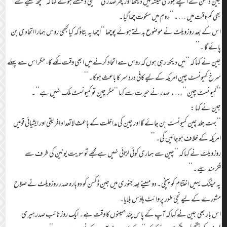
جین ڈکسن نے اپنے بلوری شیشہ میں دیکھا اور پھر صدر کی ہتھیلی دیکھتے ہوئے کہا کہ ‘‘چھ مہینے سے
بھی کم وقت میں ….’’ روم میں سکوت چھا گیا۔
اس کے بعد روزویلٹ نے موضوع بدلتے ہوئے پوچھا ‘‘اچھا یہ بتاؤ کہ کیا کبھی روس ہمارا اتحادی بن
پائے گا ۔’’
جین نے کہا کہ ‘‘میں دیکھ رہی ہوں کہ روس سے اتحاد کرنے میں ابھی وقت لگے کا، مگر اس سے پہلے
سرخ کمیونسٹ چین امریکہ کے لیے کافی دردِ سر کا باعث ہوگا۔ ’’
‘‘کمیونسٹ چین ’’…. صدر نے حیرت سے کہا ‘‘مگر چین تو کمیونسٹ ملک نہیں ہے’’۔
جین نے کہا :
‘‘بہت جلد چین کمیونسٹ بن جائے گا اور چین کی مداخلت کے باعث لاتعداد افریقی اور ایشیائی قومیں
امریکہ کے خلاف ہوجائیں گی۔ ’’
روزویلٹ نے کہا کہ ‘‘چین سے ہماری کوئی لڑائی نہیں ہے مجھے تو سویت یونین کی طرف سے
فکرمندیہے۔ ’’
یہ میٹنگ یہیں اختتام کو پہنچی۔ دو مہینے بعد جنوری میں جین ڈکسن کو دوبارہ صدر روزویلٹ نے صلاح
مشورے کے لیے نجی طور پر وائٹ ہاؤس بلایا۔
اس بار بھی جین نے کہا کہ آپ کے پاس چند مہینوں کا وقت ہے۔ ایک روز نائب صدر ہیری