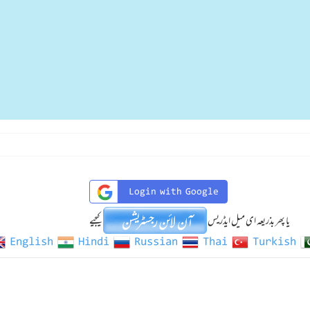
Login with Google
یا پھر بذریعہ ای میل ایڈریس
کیجیے
English
Hindi
Russian
Thai
Turkish