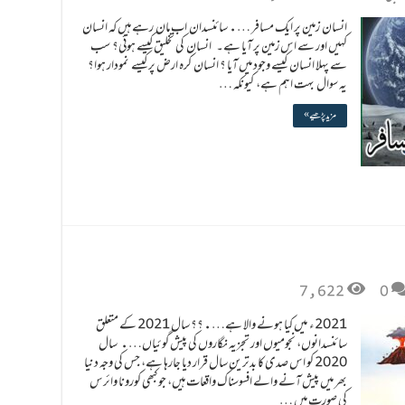
انسان زمین پر ایک مسافر …. سائنسدان اب مان رہے ہیں کہ انسان
کہیں اور سے اس زمین پر آیا ہے۔ انسان کی تخلیق کیسے ہوئی؟ سب
سے پہلا انسان کیسے وجود میں آیا ؟ انسان کرہ ارض پر کیسے نمودار ہوا؟
یہ سوال بہت اہم ہے، ‏ کیونکہ …
مزید پڑھیے »
7,622
0
2021ء میں کیا ہونے والا ہے….؟؟ سال 2021 کے متعلق
سائنسدانوں، نجومیوں اور تجزیہ نگاروں کی پیش گوئیاں…. سال
2020 کو اس صدی کا بدترین سال قرار دیا جارہا ہے، جس کی وجہ دنیا
بھر میں پیش آنے والے افسوسناک واقعات ہیں، جو کبھی کورونا وائرس
کی صورت میں …