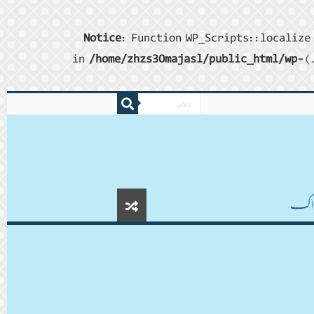
Notice
: Function WP_Scripts::localize 
/home/zhzs30majasl/public_html/wp-
ڈاکـ