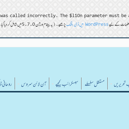
was called incorrectly. The $l10n parameter must be 
WordPress میں ڈی بگنگ
پڑھیے۔ (یہ پیغام ورژن 5.7.0 میں شامل کر دیا گیا۔) in
ب تحریریں
مستقل سلسلے
سبسکرائب کیجیے
آن لائن سروس
روحانی 