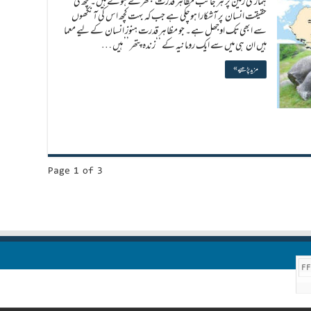
ہماری زمین پر ہر جانب مظاہر قدرت بکھرے ہوئے ہیں۔ کچھ کی
حقیقت انسان پر آشکارا ہوچکی ہے جب کہ بہت کچھ اس کی آنکھوں
سے ابھی تک اوجھل ہے۔ جو مظاہر قدرت ہنوز انسان کے لیے معما
ہیں ان ہی میں سے ایک رومانیہ کے ‘‘زندہ پتھر ’’ ہیں …
مزید پڑھیے »
Page 1 of 3
F