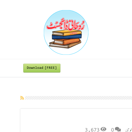
Download [FREE]
لوجی
0
3,673