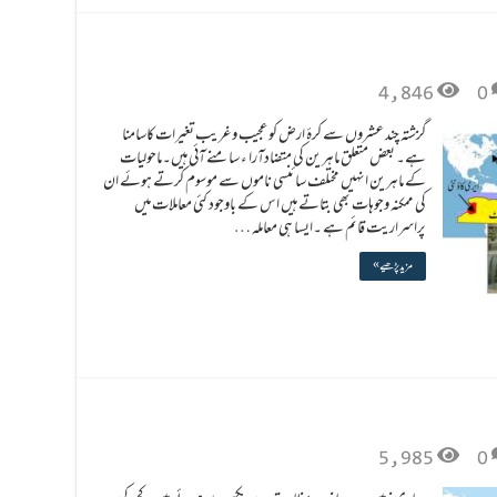
4,846
0
گزشتہ چند عشروں سے کرۂ ارض کو عجیب وغریب تغیرات کاسامنا
ہے۔ بعض متعلق ماہرین کی متضادآرا ء سامنے آئی ہیں۔ماحولیات
کے ماہرین انہیں مختلف سائنسی ناموں سے موسوم کرتے ہوئے ان
کی ممکنہ وجوہات بھی بتاتے ہیں اس کے باوجود کئی معاملات میں
پراسراریت قائم ہے ۔ایسا ہی معاملہ …
مزید پڑھیے »
5,985
0