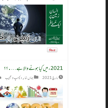
2021ء میں کیا ہونے والا ہے….؟؟
مارچ 2021
جہاں نما
,
دلچسپ و عجیب