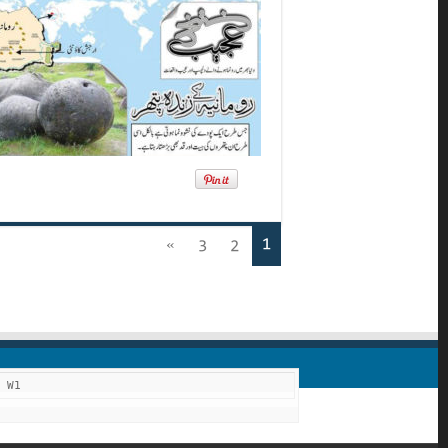
1
»
3
2
F W1