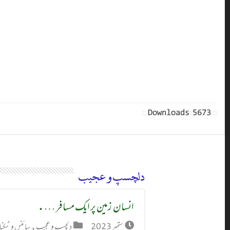
Downloads
5673
دلچسپ و عجیب
انسان زمین پر ایک مسافر ….
ستمبر 2023
دلچسپ و عجیب
,
سائنس و ٹیکنا