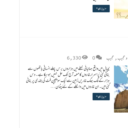
مزید پڑھیے »
و عجیب
,
عجیب
0
6,330
نیپال میں واقع ہمالیائی خطے میں ہزاروں برس پہلے انسانی ہاتھوں سے
بنائی گئی پُراسرار غاروں کا معمہ آج تک حل نہیں ہو سکا ہے۔ دس
ہزار کے لگ بھگ غاریں زمین سے ایک سو پچپن فٹ کی بلندی پر بنائی
گئی ہیں۔ ان غاروں میں داخلے کے لئے چٹان …
مزید پڑھیے »