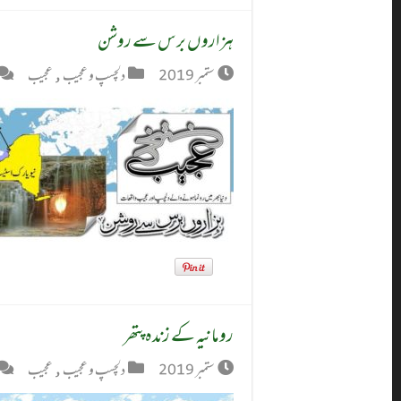
ہزاروں برس سے روشن
ستمبر 2019
دلچسپ و عجیب
,
عجیب
رومانیہ کے زندہ پتھر
ستمبر 2019
دلچسپ و عجیب
,
عجیب