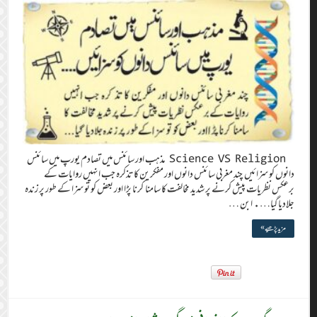
Science VS Religion مذہب اور سائنس میں تصادم یورپ میں سائنس
دانوں کو سزائیں چند مغربی سائنس دانوں اور مفکرین کا تذکرہ جب انہیں روایات کے
برعکس نظریات پیش کرنے پر شدید مخالفت کا سامنا کرنا پڑا اور بعض کو تو سزا کے طور پر زندہ
جلادیا گیا…. ابن …
مزید پڑھیے »