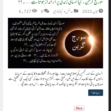
سورج گرہن ۔ کیا انسانی زندگی پر اثرانداز ہوتا ہے….؟؟
جون 2021
سائنس و ٹیکنالوجی
0
6,727
انسان کے اندر تجسس کی صلاحیت اسے اپنے اور دیگر مخلوقات و کائنات کے سربستہ
رازوں کو بے نقاب کرنے میں مگن رکھتی ہے۔ اکثر ایسا ہوتا ہے کہ کسی ایک نئی تحقیق سے
صدیوں پرانی روایات اور نظریات پر اچانک ضرب پڑجاتی ہے ۔ اس وجہ سے کچھ …
مزید پڑھیے »