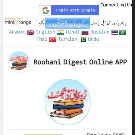
Connect with:
Login with Google
یا پھر بذریعہ ای میل ایڈریس
کیجیے
Arabic
English
Hindi
Russian
Thai
Turkish
Urdu
Roohani Digest Online APP