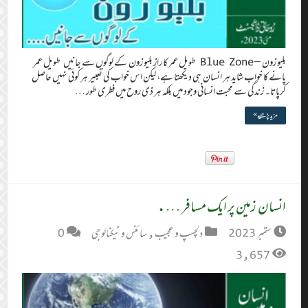
بلیو زون – Blue Zone طویل عمر کا راز بلیو زون کے لوگوں سے جانیں طویل عمر
پانے کا خواب شاید ہر انسان ہی دیکھتا ہے، لیکن اس خواب کی تعبیر ہر کوئی نہیں حاصل
کرپاتا۔ زندگی سے محبت انسانی وجود میں بلکہ ہر ذی روح میں فطری طور …
مزید پڑھیے »
انسان زمین پر ایک مسافر ….
ستمبر 2023
دلچسپ و عجیب
,
سائنس و ٹیکنالوجی
0
3,657