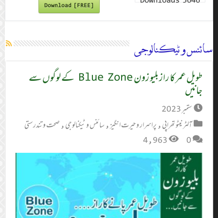
Downloads
5646
Download [FREE]
سائنس و ٹیکنالوجی
طویل عمر کا راز بلیو زون Blue Zone کے لوگوں سے
جانیں
ستمبر 2023
آلٹر نیٹو تھراپی
,
پراسرار و حیرت انگیز
,
سائنس و ٹیکنالوجی
,
صحت و تندرستی
4,963
0