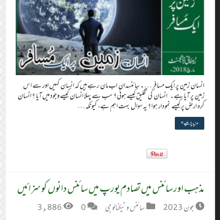
انسان زمین پر ایک مسافر …. سائنسدان اب مان رہے ہیں کہ انسان کہیں اور سے اس
زمین پر آیا ہے۔ انسان کی تخلیق کیسے ہوئی؟ سب سے پہلا انسان کیسے وجود میں آیا ؟ انسان
کرہ ارض پر کیسے نمودار ہوا؟ یہ سوال بہت اہم ہے، ‏ کیونکہ …
مزید پڑھیے »
مذہب اور سائنس میں تصادم یورپ میں سائنس دانوں کو سزائیں
جون 2023
سائنس و ٹیکنالوجی
0
3,886