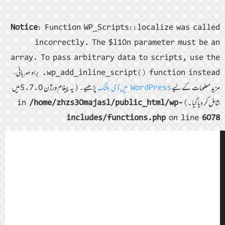
Notice
: Function WP_Scripts::localize was called
incorrectly. The $l10n parameter must be an
array. To pass arbitrary data to scripts, use the
wp_add_inline_script() function instead. براہ مہربانی،
مزید معلومات کے لیے
WordPress میں ڈی بگنگ
پڑھیے۔ (یہ پیغام ورژن 5.7.0 میں
شامل کر دیا گیا۔) in
/home/zhzs30majasl/public_html/wp-
includes/functions.php
on line
6078