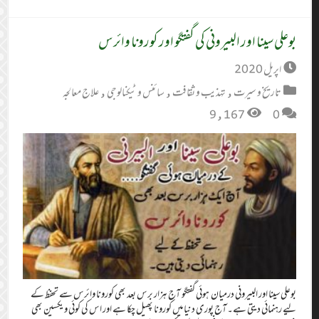
بوعلی سینا اور البیرونی کی گفتگو اور کورونا وائرس
اپریل 2020
تاریخ و سیرت
,
تہذیب و ثقافت
,
سائنس و ٹیکنالوجی
,
علاج معالجہ
9,167
0
بوعلی سینا اور البیرونی درمیان ہوئی گفتگو آج ہزار برس بعد بھی کورونا وائرس سے تحفظ کے
لیے رہنمائی دیتی ہے۔ آج پوری دنیا میں کورونا پھیل چکا ہے اور اس کی کوئی ویکسین بھی