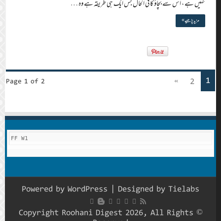
نہیں ہے ، اس سے بچاؤ کا فی الحال بس ایک ہی طریقہ ہے وہ …
مزید پڑھیے »
1
»
2
Page 1 of 2
FF W1
Powered by
WordPress
| Designed by
Tielabs
© Copyright Roohani Digest 2026, All Rights