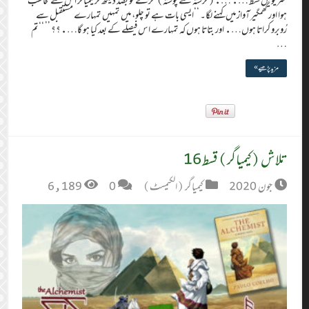
ستریویں قسط …. ….(گزشتہ سے پوستہ) لڑکے کو بضد دیکھ کر کیمیاگر اس سے مخاطب
ہوا اور گھمگیر آواز میں کہنے لگا۔ ‘‘ایسی بات ہے تو چلو، میں تمہیں تمہارے مستقبل سے
رُوبرو کراتا ہوں…. اور بتاتا ہوں کہ تمہارے اس فیصلے کے بعد کیا ہو گا….؟؟ ’’ ‘‘تم
…
مزید پڑھیے »
تلاش (کیمیاگر) قسط 16
جون 2020
کیمیاگر (الکیمسٹ)
0
6,189