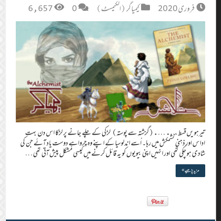
فروری 2020
کیمیاگر (الکیمسٹ)
0
6,657
تیرہویں قسط …. ….(گزشتہ سے پوستہ) لڑکی کے چلے جانے پر لڑکا اس دن بہت
اداس اور ذہنی کشمکش میں رہا۔ اُسے اندلوسیا کے اپنے وہ چرواہے دوست یاد آئے جن کی
شادی ہوچکی تھی اور انہیں اپنی بیویوں کو یہ قائل کرنے میں کیسی مشکل پیش آتی تھی …
مزید پڑھیے »