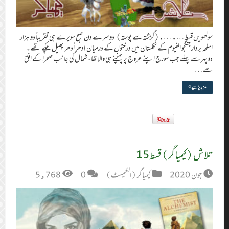
سولھویں قسط …. ….(گزشتہ سے پوستہ) دوسرے دن صبح سویرے ہی تقریباً دو ہزار
اسلحہ بردار جنگجو الفیوم کے نخلستان میں درختوں کے درمیان اِدھر اُدھر پھیل چکے تھے۔
دوپہر سے پہلے جب سورج اپنے عروج پر پہنچنے ہی والا تھا ، شمال کی جانب صحرا کے افق
سے …
مزید پڑھیے »
تلاش (کیمیاگر) قسط 15
جون 2020
کیمیاگر (الکیمسٹ)
0
5,768