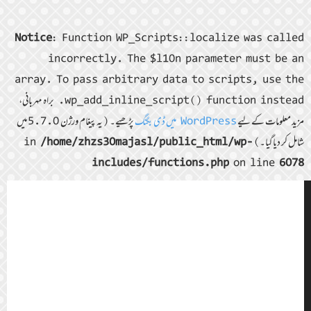
Notice
: Function WP_Scripts::localize was called
incorrectly. The $l10n parameter must be an
array. To pass arbitrary data to scripts, use the
wp_add_inline_script() function instead. براہ مہربانی،
مزید معلومات کے لیے
WordPress میں ڈی بگنگ
پڑھیے۔ (یہ پیغام ورژن 5.7.0 میں
شامل کر دیا گیا۔) in
/home/zhzs30majasl/public_html/wp-
includes/functions.php
on line
6078