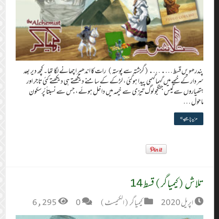
پندرھویں قسط …. ….(گزشتہ سے پوستہ) رات کا اندھیرا چھانے لگا تھا۔ کچھ دیر بعد
سردار کے خیمے میں گہماگہمی پیدا ہوگئی ، لڑکے کے سامنے دیکھتے ہی دیکھتے کئی تاجر اور
ہتھیاروں سے لیس جنگجو لوگ تیزی سے خیمہ میں داخل ہوئے ، جس سے نسبتاً پُرسکون
ماحول …
مزید پڑھیے »
تلاش (کیمیاگر) قسط 14
اپریل 2020
کیمیاگر (الکیمسٹ)
0
6,295