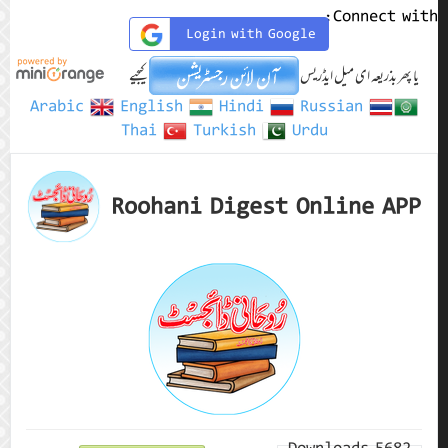
Connect with:
Login with Google
یا پھر بذریعہ ای میل ایڈریس
کیجیے
Arabic
English
Hindi
Russian
Thai
Turkish
Urdu
Roohani Digest Online APP