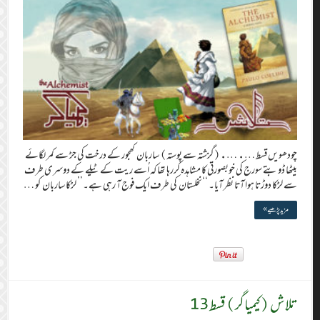
چودھویں قسط …. ….(گزشتہ سے پوستہ) ساربان کھجور کے درخت کی جڑ سے کمر لگائے
بیٹھا ڈوبتے سورج کی خوبصورتی کا مشاہدہ کررہا تھا کہ اُسے ریت کے ٹیلے کے دوسری طرف
سے لڑکا دوڑتا ہوا آتا نظر آیا۔ ‘‘نخلستان کی طرف ایک فوج آ رہی ہے۔’’ لڑکا ساربان کو …
مزید پڑھیے »
تلاش (کیمیاگر) قسط 13