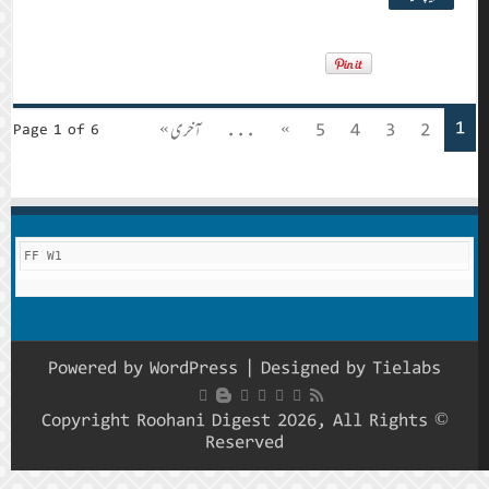
1
2
3
4
5
»
...
آخری »
Page 1 of 6
FF W1
Powered by
WordPress
| Designed by
Tielabs
© Copyright Roohani Digest 2026, All Rights
Reserved