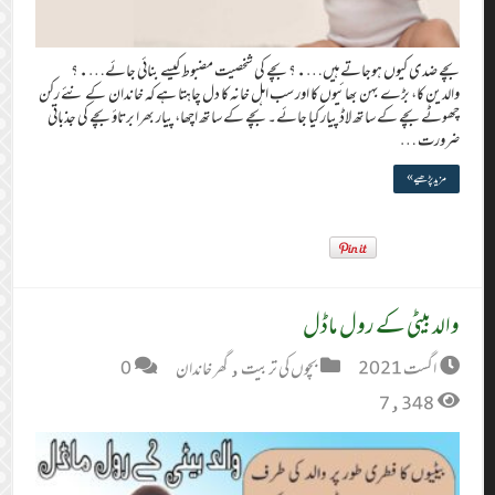
بچے ضدی کیوں ہوجاتے ہیں….؟ بچے کی شخصیت مضبوط کیسے بنائی جائے….؟
والدین کا، بڑے بہن بھائیوں کا اور سب اہل خانہ کا دل چاہتا ہے کہ خاندان کے نئے رکن
چھوٹے بچے کے ساتھ لاڈ پیار کیا جائے۔ بچے کے ساتھ اچھا، پیار بھرا برتاؤ بچے کی جذباتی
ضرورت …
مزید پڑھیے »
والد بیٹی کے رول ماڈل
اگست 2021
بچوں کی تربیت
,
گھر خاندان
0
7,348