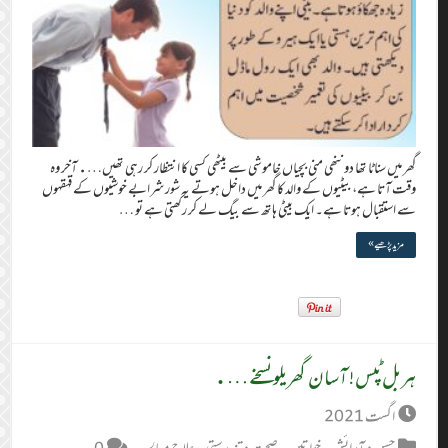
گھر میں سناٹا تھا دو ننھی منی بچیاں خاموشی سے بیٹھی کسی کا انتظار کر رہی تھیں…. آخر وہ
وقت آتا ہے، بیٹیوں کے والد کا گھر میں داخل ہوتے یہ شور شرابے خوشیوں کے قہقہوں
سے استقبال ہوتا ہے۔ ایک بیٹی ہاتھ سے بیگ لے کر رکھتی ہے تو …
مزید پڑھیے »
ہربل ٹپس! آسان گھریلو نسخے….
اگست 2021