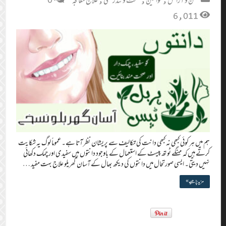
حسن و آرائش
,
خواتین
,
صحت و تندرستی
,
علاج معالجہ
0
6,011
ہم میں ہر کوئی کبھی نہ کبھی دانت کی تکالیف سے پریشان نظر آتا ہے۔ عموماً لوگ یہ شکایت
کرتے ہیں کہ مہنگے ٹوتھ پیسٹ کے استعمال کے باوجود دانتوں میں سفیدی اور چمک دکھائی
نہیں دیتی۔ ایسی صورتحال میں دانتوں کی دیکھ بھال کے آسان گھریلو علاج بہت مفید …
مزید پڑھیے »