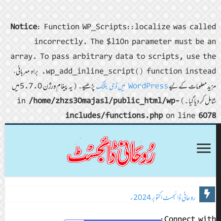
Notice
: Function WP_Scripts::localize was called
incorrectly. The $l10n parameter must be an
array. To pass arbitrary data to scripts, use the
wp_add_inline_script() function instead. براہ مہربانی،
مزید معلومات کے لیے
WordPress میں ڈی بگنگ
پڑھیے۔ (یہ پیغام ورژن 5.7.0 میں
شامل کر دیا گیا۔) in
/home/zhzs30majasl/public_html/wp-
includes/functions.php
on line
6078
روحانی ڈائجسٹ اکتوبر 2024ء
Connect with: