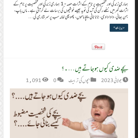
ہماری زندگی اور شخصیت پر نام کے اثرات حصہ- 1 ہماری زندگی اور شخصیت پر نام کے
اثرات گھر میں ننھے رکن کی آمد کی نوید جیسے خوشیوں کی برسات لے کرآتی ہے۔ ماں باپ،
بہن بھائی، دادا دادی، نانا نانی، چچا ماموں، پھوپھی خالہ سب پر سرشاری کی …
مزید پڑھیے »
بچے ضدی کیوں ہوجاتے ہیں….؟
جولائی 2023
بچوں کی تربیت
0
1,091