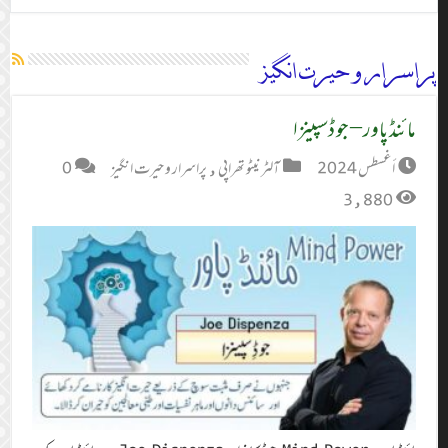
پراسرار و حیرت انگیز
مائنڈ پاور – جو ڈسپینزا
أغسطس 2024
آلٹر نیٹو تھراپی
,
پراسرار و حیرت انگیز
0
3,880