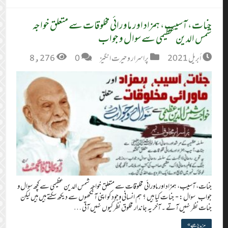
جنات، آسیب، ہمزاد اور ماورائی مخلوقات سے متعلق خواجہ
شمس الدین عظیمی سے سوال و جواب
أبريل 2021
پراسرار و حیرت انگیز
0
8,276
جنات، آسیب، ہمزاد اور ماورائی مخلوقات سے متعلق خواجہ شمس الدین عظیمی سے کچھ سوال و
جواب سوال:- جنا ت کیا ہیں ؟ ہم انسانی وجود کو اپنی آنکھوں سے دیکھ سکتے ہیں ہیں لیکن
جنات نظر نہیں آتے ۔ آخر یہ جاندار مخلوق نظر کیوں نہیں آتی …
مزید پڑھیے »