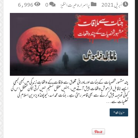
أبريل 2021
پراسرار و حیرت انگیز
0
6,996
چند مشہور شخصیات کےجنات اور ماورائی مخلوق سے ملاقات کے واقعات زندگی میں کبھی کبھی
ایسے ناقابلِ فراموش واقعات پیش آتے ہیں، جنہیں عقل تسلیم نہیں کرتی لیکن عقل اس کی
کوئی توجیہہ پیش کرنے سے بھی قاصر رہتی ہے۔ جنات محمد اسد، لیوپولڈ ویز دین اسلام کی
تعلیمات سے …
مزید پڑھیے »