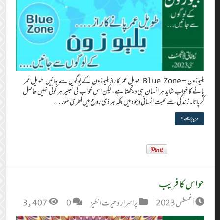
بلیو زون – Blue Zone طویل عمر کا راز بلیو زون کے لوگوں سے جانیں طویل عمر
پانے کا خواب شاید ہر انسان ہی دیکھتا ہے، لیکن اس خواب کی تعبیر ہر کوئی نہیں حاصل
کرپاتا۔ زندگی سے محبت انسانی وجود میں بلکہ ہر ذی روح میں فطری طور …
مزید پڑھیے »
حواس کا فریب
أغسطس 2023
پراسرار و حیرت انگیز
0
3,407