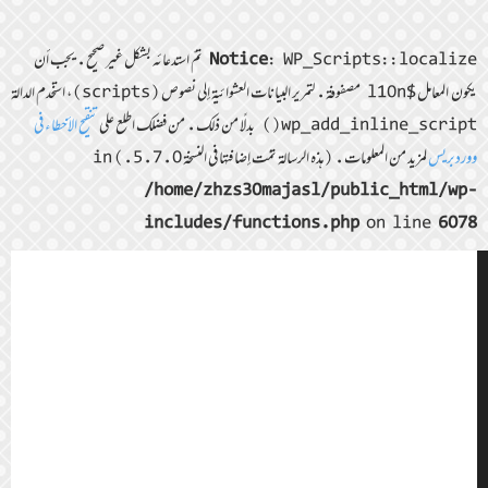
Notice
: WP_Scripts::localize تمّ استدعائه بشكل غير صحيح. يجب أن
يكون المعامل $l10n مصفوفة. لتمرير البيانات العشوائية إلى نصوص (scripts)، استخدم الدالة
wp_add_inline_script() بدلًا من ذلك. من فضلك اطلع على
تنقيح الأخطاء في
ووردبريس
لمزيد من المعلومات. (هذه الرسالة تمّت إضافتها في النسخة 5.7.0.) in
/home/zhzs30majasl/public_html/wp-
includes/functions.php
on line
6078