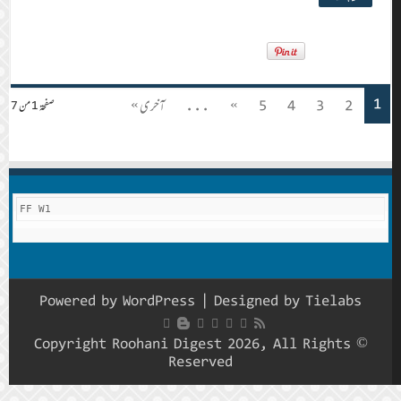
1
2
3
4
5
»
...
آخری »
صفحة 1 من 7
FF W1
Powered by
WordPress
| Designed by
Tielabs
© Copyright Roohani Digest 2026, All Rights
Reserved