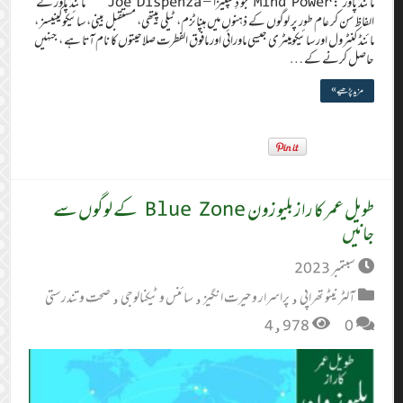
مائنڈ پاور : Mind Power جو ڈِسپینزا – Joe Dispenza مائنڈ پاور کے
الفاظ سن کر عام طور پر لوگوں کے ذہنوں میں ہپناٹزم، ٹیلی پیتھی، مستقبل بینی، سائیکوکینیسز ،
مائنڈ کنٹرول اور سائیکومیٹری جیسی ماورائی اور مافوق الفطرت صلاحیتوں کا نام آتا ہے ، جنہیں
حاصل کرنے کے …
مزید پڑھیے »
طویل عمر کا راز بلیو زون Blue Zone کے لوگوں سے
جانیں
سبتمبر 2023
آلٹر نیٹو تھراپی
,
پراسرار و حیرت انگیز
,
سائنس و ٹیکنالوجی
,
صحت و تندرستی
4,978
0