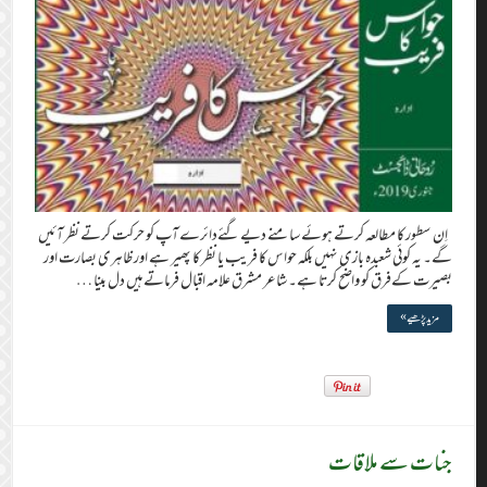
اِن سطور کا مطالعہ کرتے ہوئے سامنے دیے گئےدائرے آپ کو حرکت کرتے نظر آئیں
گے۔ یہ کوئی شعبدہ بازی نہیں بلکہ حواس کا فریب یا نظر کا پھیر ہے اور ظاہری بصارت اور
بصیرت کےفرق کو واضح کرتا ہے۔ شاعر مشرق علامہ اقبال فرماتے ہیں دل بینا …
مزید پڑھیے »
جنات سے ملاقات