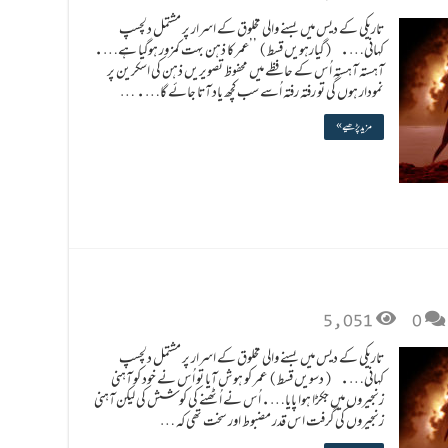
تاریکی کے دیس میں بسنے والی مخلوق کے اسرار پر مشتمل دلچسپ
کہانی…. (گیارہویں قسط) ’’عمر کا ذہن بہت کمزور ہوگیا ہے….
آہستہ آہستہ اُس کے حافظے میں محفوظ تصویریں ذہن کی اسکرین پر
نمودار ہوں گی تو رفتہ رفتہ اُسے سب کچھ یاد آتا جائے گا…. …
مزید پڑھیے »
5,051
0
تاریکی کے دیس میں بسنے والی مخلوق کے اسرار پر مشتمل دلچسپ
کہانی…. (دسویں قسط) عمر کو ہوش آیا تو اُس نے خود کو آہنی
زنجیروں میں جکڑا ہوا پایا….اُس نے اُٹھنے کی کوشش کی لیکن آہنی
زنجیروں کی گرفت اس قدر مضبوط اور سخت تھی کہ …