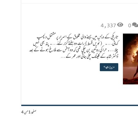
4,337
0
تاریکی کے دیس میں بسنے والی مخلوق کے اسرار پر مشتمل دلچسپ
کہانی…. (نویں قسط) رات دو ہفتے گزر گئے…. پتہ بھی نہیں
چلا…. حرا کی روٹین بن چکی تھی کہ وہ آفس سے فارغ ہونے کے بعد
ڈاکٹر شاہد کے کلینک چلی جاتی اور عمر کے …
مزید پڑھیے »
صفحة 1 من 4