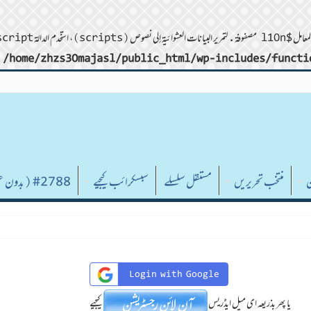
/home/zhzs30majasl/public_html/wp-includes/functi
ن
منتخب تحریریں
مستقل سلسلے
سبسکرائب کیجیے
#2788 (بدون عنوان)
Login with Google
یا پھر بذریعہ ای میل ایڈریس
کیجیے