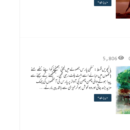
مزید پڑھیے »
5,806
پانچویں قسط : ننھی پارس جھولے میں لیٹی جھنجنے کو اپنے ننھے منے
ہاتھوں میں دبائے اسے الٹ پلٹ رہی تھی۔جھنجھنے کے بجنے سے
پیدا ہونے والی چھن چھن کی آواز پر پارس کی آنکھوں کی چمک
مزیدبڑھ جاتی اور وہ خوش ہو کر تیزی سے ہاتھ پیر مارنے …
مزید پڑھیے »