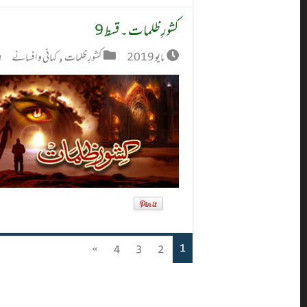
کشورِ ظلمات ۔ قسط 9
مايو 2019
کشورِ ظلمات
,
کہانی و افسانے
1
»
4
3
2