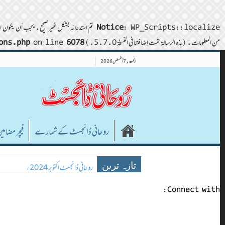
: WP_Scripts::localize تمّ استدعائه بشكل غير صحيح. يجب أن يكون المعامل $l10n مصفوفة. لتمرير البيانات العشوائية إلى نصوص (scripts)، استخدم الدالة wp_add_inline_script() بدلًا من ذلك. من فضلك اطلع على
Notice
من المعلومات. (هذه الرسالة تمّت إضافتها في النسخة 5.7.0.) in
6078
on line
ons.php
الجمعة , 7 أغسطس 2026
روحانی ڈائجسٹ کے شمارے
فیچر مضامی
روحانی ڈائجسٹ اکتوبر 2024ء
تازہ ترین
Connect with: