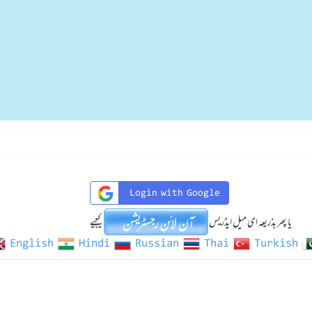
Login with Google
یا پھر بذریعہ ای میل ایڈریس
کیجیے
English
Hindi
Russian
Thai
Turkish