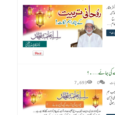
ٹر وقار
وَّآلِہ
طرح
 خام …
پڑھیے »
 کیسے کی جائے….؟
یمات
0
7,693
 جب ہم
بھی ذہن
ہوتی