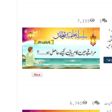
7,155
1
….؟
ن
ھار
اتیں
پڑھیے »
علیمات
0
6,741