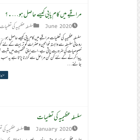
مراقبے میں کام یابی کیسے حاصل ہو….؟
June 2020
سلسلہ عظیمیہ کی تعلیمات
سلسلہ عظیمیہ کی تعلیمات مراقبے میں کام یابی کیسے حاصل ہو
روحانی سلسلہ سے وابستہ خواتین و حضرات کو تربیت کے لئے ک
خصوصیات کی ضرورت پڑتی ہے، اسے اپنی شخصیت میں مثبت نک
پیدا کرنے کے لئے کن کن مراحل سے گزرنا پڑتا ہے یہ سب ب
جاننے …
مزید 
سلسلہ عظیمیہ کی تعلیمات
January 2020
سلسلہ عظیمیہ کی ت