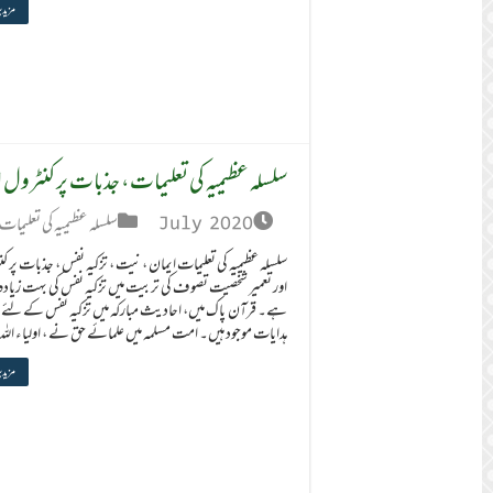
مزید 
سلسلہ عظیمیہ کی تعلیمات، جذبات پر کنٹرول 
July 2020
سلسلہ عظیمیہ کی تعلیمات
سلسلہ عظیمیہ کی تعلیمات ایمان، نیت ، تزکیہ نفس ، جذبات پر ک
اور تعمیر شخصیت تصوف کی تربیت میں تزکیہ نفس کی بہت زیاد
ہے۔ قرآن پاک میں، احادیث مبارکہ میں تزکیہ نفس کے لئے 
ہدایات موجود ہیں۔ امت مسلمہ میں علمائے حق نے ، اولیاء الل
مزید 