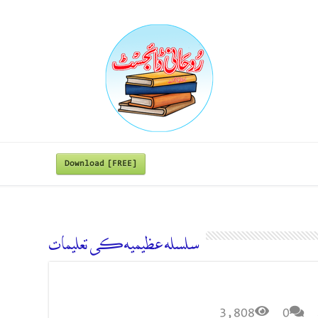
Download [FREE]
سلسلہ عظیمیہ کی تعلیمات
3,808
0