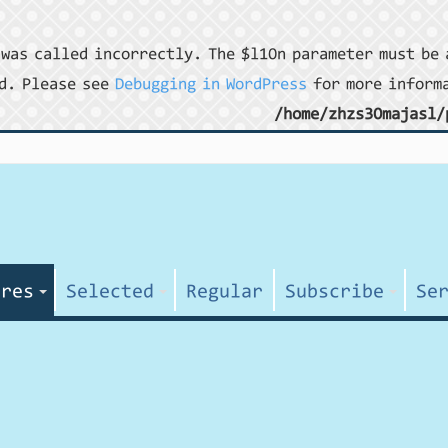
was called incorrectly. The $l10n parameter must be 
d. Please see
Debugging in WordPress
for more informa
/home/zhzs30majasl/
ures
Selected
Regular
Subscribe
Se