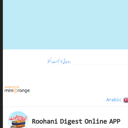
روحانی ڈائجسٹ اکتوبر 2024ء
تازہ ترین
Arabic
Roohani Digest Online APP