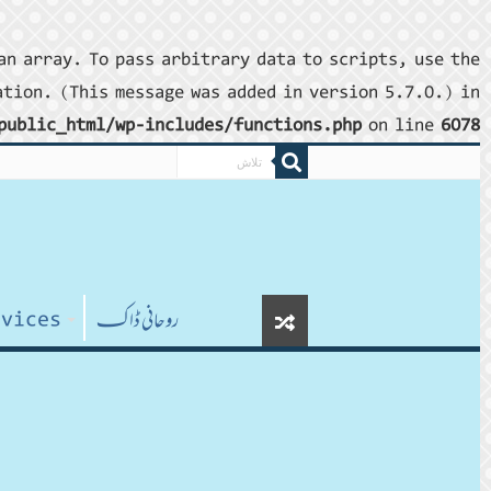
an array. To pass arbitrary data to scripts, use the
tion. (This message was added in version 5.7.0.) in
public_html/wp-includes/functions.php
on line
6078
روحانی ڈاکـ
rvices