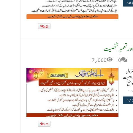
پڑھیے »
اور تعمیر شخصیت
7,060
0
نٹرول
ہ اہمیت
واضح
ہ …
پڑھیے »