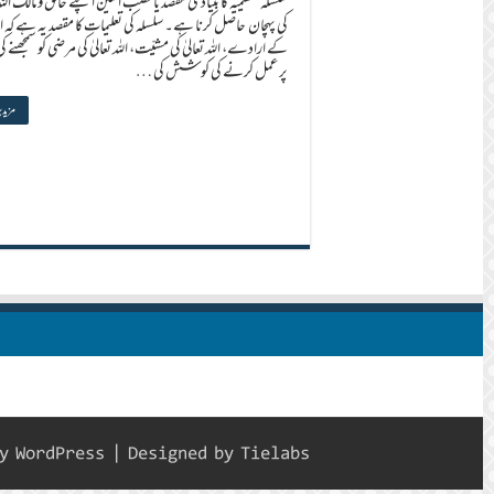
سلسلہ عظیمیہ کا بنیادی مقصد یا نصب العین اپنے خالق و مالک اللہ 
کی پہچان حاصل کرنا ہے۔ سلسلہ کی تعلیمات کا مقصد یہ ہے کہ اللہ
کے ارادے، اللہ تعالیٰ کی مشیّت، اللہ تعالیٰ کی مرضی کو سمجھنے ک
پر عمل کرنے کی کوشش کی …
مزید 
by
WordPress
| Designed by
Tielabs