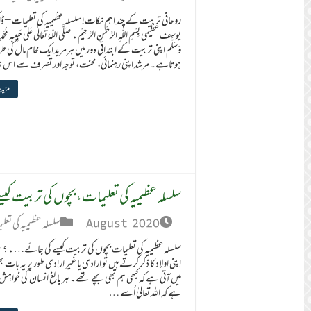
روحانی تربیت کے چند اہم نکات! سلسلہ عظیمیہ کی تعلیمات – ڈاک
یوسف عظیمی بِسْمِ اللّٰهِ الرَّحْمٰنِ الرَّحِیْمِ. صَلَّی اللّٰہُ تَعَالٰی عَلٰی حَبِیبِہ مُحَمَّدِِ 
وَسَلَّم اپنی تربیت کے ابتدائی دور میں ہرمرید ایک خام مال کی 
ہوتاہے۔ مرشد اپنی رہنمائی، محنت، توجہ اور تصرف سے اس
مزید 
سلسلہ عظیمیہ کی تعلیمات، بچوں کی تربیت
August 2020
سلسلہ عظیمیہ کی تعل
سلسلہ عظیمیہ کی تعلیمات بچوں کی تربیت کیسے کی جائے….؟
اپنی اولاد کا ذکر کرتے ہیں تو ارادی یا غیر ارادی طور پر یہ بات 
میں آتی ہے کہ کبھی ہم بھی بچے تھے۔ ہر بالغ انسان کی خواہش 
ہے کہ اللہ تعالیٰ اُسے …