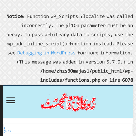
Notice
: Fu
incor
array. To p
wp_add_inl
see
Debugg
(This m
روحانی ڈائجسٹ اکتوبر 2024ء
روحانی ڈائجسٹ نومبر 2024ء