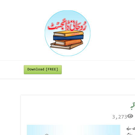
Download [FREE]
بہ
3,273
درت بے
یک عام