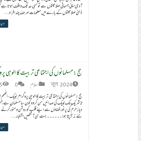
آدمی اپنی جسمانی صلاحیتوں سے تو کسی حد تک واقف ہوتا ہے لی
ذہنی صلاحیتوں کے بارے میں معلومات صرف چند افراد …
مزید 
حج : مسلمانوں کی اجتماعی تربیت کا الوہی پر
जून 2024
اسلام
0
5
حج : مسلمانوں کی اجتماعی تربیت کا الوہی پروگرام لبیک، اللّٰھم
لاشریک لک لبیک کی صدائیں سن کر وہ کون سا مسلمان ہے جس
دیارِ حرم کی پرنور فضاؤں سے اپنے قلب کو روشن و منور کرنے
لئے نہ تڑپتا ہو!۔۔۔۔۔۔ بہت سی آنکھیں اشکبار …
مزید 