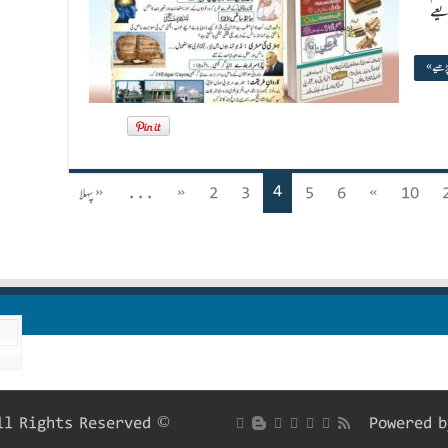
یعے
پڑھیے »
4
10
»
6
5
3
2
«
...
« پہلا
© Copyright Roohani Digest 2026, All Rights Reserved
Powered 