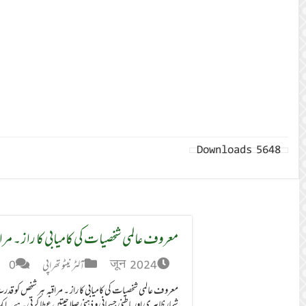
Downloads
5648
معروف عالمی شخصیات کی کامیابی کا راز ۔ مراق
जून 2024
آلٹر نیٹو تھراپی
0
معروف عالمی شخصیات کی کامیابی کا راز ۔ مراقبہ ہر شخص کو ق
شمار ظاہری اور باطنی جسمانی و ذہنی صلاحیتیں عطا کرتی ہے۔ ا