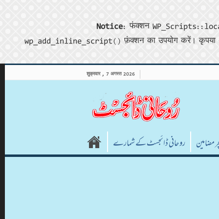
Notice
: फंक्शन WP_Scripts::locali
wp_add_inline_script() फ़ंक्शन का उपयोग करें। कृपया 
शुक्रवार , 7 अगस्त 2026
چر مضامین
روحانی ڈائجسٹ کے شمارے