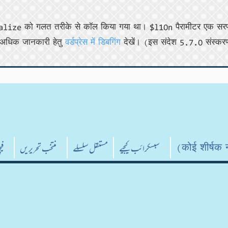
ze को गलत तरीके से कॉल किया गया था। $l10n पैरामीटर एक सरणी होन
अधिक जानकारी हेतु
वर्डप्रेस में डिबगिंग
देखें। (इस संदेश 5.7.0 संस्करण
سبسکرائب کیجیے
مستقل سلسلے
منتخب تحریریں
فی