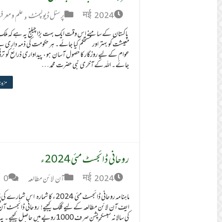
मई 2024
پرسنل ڈیولپمنٹ
,
علم و معر
پاکستان کے سامنے اس وقت ایک بہت بڑا چیلنج یہ ہے کہ ملک
معیشت کو بہتر اور مستحکم کیا جائے۔ ہر حکومت کی ذمہ داری ہ
عوام کے لیے روزگار کا حصول آسان ہو ، پیداواری ذرائع کو تر
جائے۔ اللہ کے آخری نبی حضرت محمد …
مزید 
روحانی ڈائجسٹ مئی 2024ء
मई 2024
آن لائن مطالعہ
0
ماہنامہ روحانی ڈائجسٹ مئی 2024ء کا شمارہ اس شمار
ایف آن لائن مطالعہ کے لیے کلک کیجیے! روحانی ڈائجسٹ آن
کی سالانہ سبسکرپشن صرف 1000 روپے میں حاصل کیجیے۔