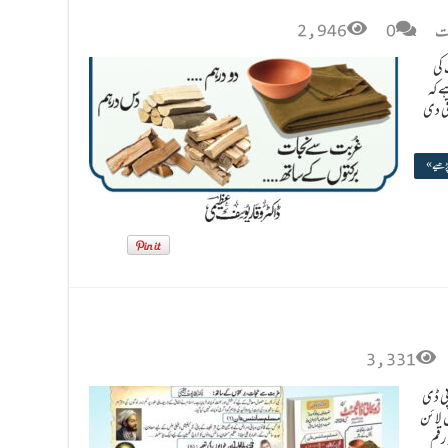
فت
0
2,946
 کی
ے کہ
قی دی
پڑھیے »
3,331
ے کی پی ڈی
 لائن
 یہ رقم