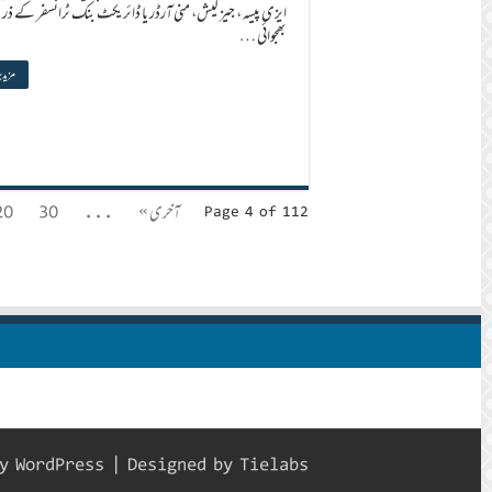
ایزی پیسہ ، جیز کیش، منی آرڈر یا ڈائریکٹ بنک ٹرانسفر کے ذر
بھجوائی …
مزید 
آخری »
...
30
20
Page 4 of 112
by
WordPress
| Designed by
Tielabs