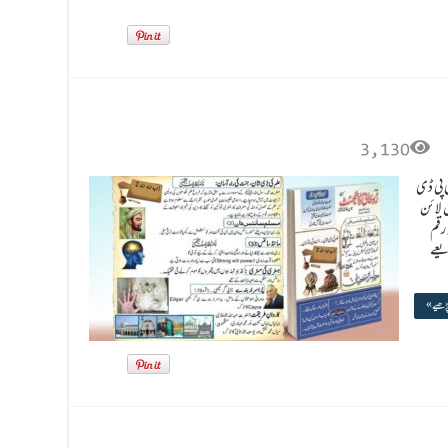
3,130
مارے کی پی ڈی
 لائن
 یہ رقم
یعے
پڑھیے »