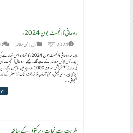
روحانی ڈائجسٹ جون 2024ء
जून 2024
آن لائن مطالعہ
0
ماہنامہ روحانی ڈائجسٹ جون 2024ء کا شمارہ اس ش
ایف آن لائن مطالعہ کے لیے کلک کیجیے! روحانی ڈائجسٹ آن
کی سالانہ سبسکرپشن صرف 1000 روپے میں حاصل کیجیے۔
ایزی پیسہ ، جیز کیش، منی آرڈر یا ڈائریکٹ بنک ٹرانسفر کے ذر
بھجوائی …
مزید 
غربت سے نجات ، برکتوں کے ساتھ