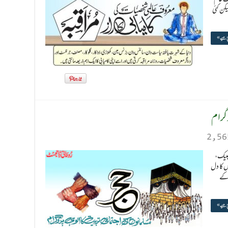
کن کئی
پڑھیے »
وگرام
2,56
 لبیک،
 کا دل
 کے
پڑھیے »