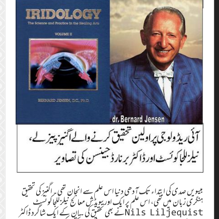
بیسویں صدی کی ابتداء تک آدھی دنیا اس علم سے انجان تھی۔ اگنیز کی تحقیق
ہنگری زبان میں تھی، اس علم پر ایک اور سویڈش معالج نیلز للجاکوئسٹ
Nils Liljequistنے بھی تحقیق کی ۔ ان کے ایک شاگرد ڈاکٹر