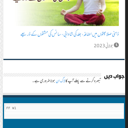
ذہنی صلاحیتوں میں اضافہ، جلد کی شادابی ، سانس کی مشقوں کے ذریعے
جولائی 2023
جواب دیں
تبصرہ کرنے سے پہلے آپ کا
لاگ ان
ہونا ضروری ہے۔
FF W1