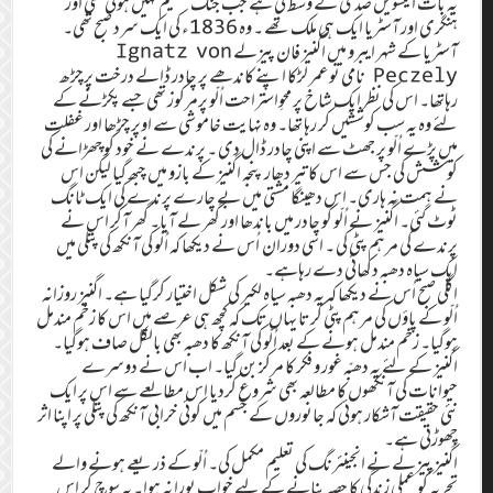
یہ بات انیسویں صدی کے وسط کی ہے جب جنگ عظیم نہیں ہوئی تھی اور
ہنگری اور آسٹریا ایک ہی ملک تھے ۔ وہ 1836ء کی ایک سرد صبح تھی۔
آسٹریا کے شہر ایبرو میں اگنیز فان پیزلے Ignatz von
Peczely نامی نوعمر لڑکا اپنے کاندھے پر چادر ڈالے درخت پرچڑھ
رہاتھا۔ اس کی نظر ایک شاخ پر محوِاستراحت اُلّو پرمرکوز تھی جسے پکڑنے کے
لئے وہ یہ سب کوششیں کر رہا تھا۔ وہ نہایت خاموشی سے اوپر چڑھا اور غفلت
میں پڑے اُلّو پر جھٹ سے اپنی چادر ڈال دی ۔ پرندے نے خود کو چھڑانے کی
کوشش کی جس سے اس کا تیر دھار پنجہ اگنیز کے بازو میں چبھ گیا لیکن اس
نے ہمت نہ ہاری۔ اس دھینگا مشتی میں بے چارے پرندے کی ایک ٹانگ
ٹوٹ گئی۔ اگنیز نے اُلّو کو چادر میں باندھا اور گھر لے آیا۔ گھر آکر اس نے
پرندے کی مرہم پٹی کی ۔ اسی دوران اُس نے دیکھا کہ اُلّو کی آنکھ کی پتلی میں
ایک سیاہ دھبہ دکھائی دے رہاہے۔
اگلی صبح اُس نے دیکھا کہ یہ دھبہ سیاہ لکیر کی شکل اختیار کرگیا ہے۔ اگنیز روزانہ
اُلّو کے پاؤں کی مرہم پٹی کرتا یہاں تک کہ کچھ ہی عرصے میں اس کا زخم مندمل
ہوگیا۔ زخم مندمل ہونے کے بعد اُلّو کی آنکھ کا دھبہ بھی بالکل صاف ہوگیا۔
اگنیز کے لئے یہ دھبّہ غور و فکر کا مرکز بن گیا۔ اب اس نے دوسرے
حیوانات کی آنکھوں کا مطالعہ بھی شروع کردیا اس مطالعے سے اس پر ایک
نئی حقیقت آشکار ہوئی کہ جانوروں کے جسم میں کوئی خرابی آنکھ کی پتلی پر اپنا اثر
چھوڑتی ہے۔
اگنیز پیزلے نے انجینئرنگ کی تعلیم مکمل کی۔ اُلّو کے ذریعے ہونے والے
تجربہ کو عملی زندگی کا حصہ بنانے کے لیے خواب پورا نہ ہوا۔ یہ سوچ کر اس