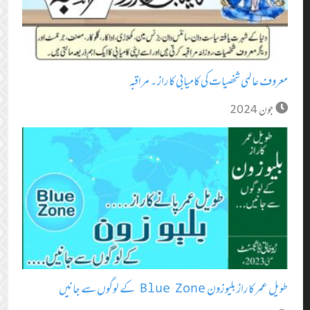
معروف عالمی شخصیات کی کامیابی کا راز ۔ مراقبہ
جون 2024
طویل عمر کا راز بلیو زون Blue Zone کے لوگوں سے جانیں