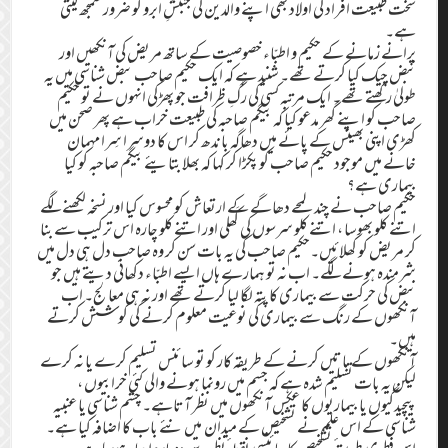
سخت طبیعت افراد کی اولاد بھی اپنے والدین کی جنبشِ ابرو کو ضرور سمجھ لیتی
ہے۔
پرانے زمانے کے حکیم و اطبّاء خصوصیت کے ساتھ مریض کی آنکھیں اور
نبض چیک کیا کرتے تھے۔ شنید ہے کہ ایک حکیم صاحب نبض شناسی میں یہ
طولیٰ رکھتے تھے۔ ایک مرتبہ کسی کی رگِ ظرافت جو پھڑکی انہوں نے تو حکیم
صاحب کو اپنے گھر مدعو کیا کہ بیگم صاحبہ کی طبیعت خراب ہے پھر صحن میں
کھڑی اپنی بھینس کے پائے میں دھاگہ باندھ کر اس کا دوسرا سِرا مہمان
خانے میں موجود حکیم صاحب کو پکڑا کر کہا کہ بھلا بتایئے بیگم صاحبہ کو کیا
بیماری ہے؟
حکیم صاحب نے چند لمحے دھاگے کے ارتعاش کو محسوس کیا اور نسخہ لکھنے لگے
اتنے کلو بھوسا ، اتنے کلو سرسوں کی کَھلی اور اتنے کلو چارہ اس ترکیب سے بنا
کر مریض کو کھلائیں۔حکیم صاحب کی یہ بات سن کر وہ صاحب دل ہی دل میں
شرمندہ ہونے لگے۔ اب نہ تو ہمارے ہاں ایسے اطبّاء دکھائی دیتے ہیں جو
نبض کی حرکت سے بیماری کا پتہ لگا لیا کرتے تھے اور نہ ہی معالج۔ اب
آنکھوں کے رنگ سے بیماری کی نوعیت معلوم کرنے کی کوشش کرتے
ہیں۔
آنکھوں کے باتیں کرنے کے طریقہ کار کو تو سائنس تسلیم کرے یا نہ کرے
لیکن یہ بات تسلیم شدہ ہے کہ جسم میں رونما ہونے والی کئی خرابیوں ،
پیچیدگیوں یا بیماریوں کا عکس آنکھوں میں نظر آتاہے۔ چشم شناسی یا عنبیہ
شناسی کے اس علم نے تشخیص کے میدان میں نئے باب کا اضافہ کیا ہے۔