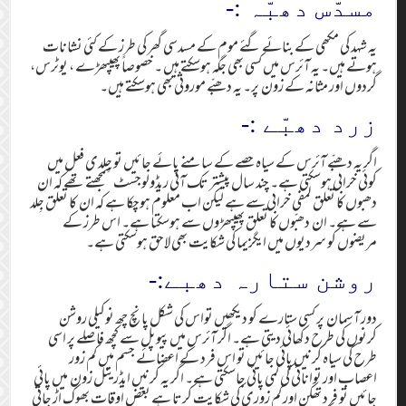
مسدّس دھبّہ :-
یہ شہد کی مکھی کے بنائے گئے موم کے مسدسی گھر کی طرز کے کئی نشانات
ہوتے ہیں۔ یہ آئرس میں کسی بھی جگہ ہوسکتے ہیں ۔ خصوصاً پھیپھڑے ، یوٹرس،
گردوں اور مثانہ کے زون پر۔ یہ دھبّے موروثی بھی ہوسکتے ہیں۔
زرد دھبّے :-
اگر یہ دھبّے آئرس کے سیاہ حصے کے سامنے پائے جائیں تو جِلدی فعل میں
کوئی خرابی ہوسکتی ہے۔ چند سال پیشتر تک آئی ریڈولوجسٹ سمجھتے تھے کہ ان
دھبوں کا تعلق لمفی خرابی سے ہے لیکن اب معلوم ہوچکا ہے کہ ان کا تعلق جِلد
سے ہے۔ ان دھبّوں کا تعلق پھیپھڑوں سے ہوسکتا ہے۔ اس طرز کے
مریضوں کو سردیوں میں ایگزیما کی شکایت بھی لاحق ہوسکتی ہے۔
روشن ستارہ دھبے:-
دور آسمان پر کسی ستارے کو دیکھیں تواس کی شکل پانچ چھ نوکیلی روشن
کرنوں کی طرح دکھائی دیتی ہے۔ اگر آئرس میں پیوپل سے کچھ فاصلے پر اسی
طرح کی سیاہ کرنیں پائی جائیں تو اس فرد کے اعضائے جسم میں کم زور
اعصاب اور توانائی کی کمی پائی جاسکتی ہے۔ اگر یہ کرنیں ایڈرینل زون میں پائی
جائیں تو فرد تھکن اور کم زوری کی شکایت کرتا ہے بعض اوقات بھوک اڑ جاتی