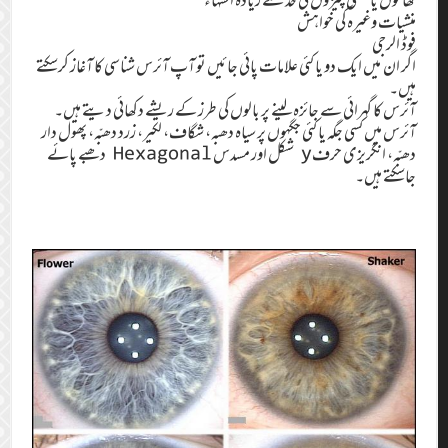
منشیات وغیرہ کی خواہش
فوڈ الرجی
اگر ان میں ایک دو یا کئی علامات پائی جائیں تو آپ آئرس شناسی کا آغاز کرسکتے
ہیں۔
آئرس کا گہرائی سے جائزہ لینے پر بالوں کی طرز کے ریشے دکھائی دیتے ہیں۔
آئرس میں کسی جگہ یا کئی جگہوں پر سیاہ دھبہ، شگاف، لکیر، زرد دھبّہ، پھول دار
دھبّہ، انگریزی حرفy شکل اور مسدس Hexagonal دھبے پائے
جاسکتے ہیں۔