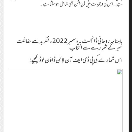
ہے۔ اس کی وجوہات میں ڈپریشن بھی شامل ہوسکتا ہے۔
ماہنامہ روحانی ڈائجسٹ ۔ دسمبر 2022ء نظر بد سے حفاظت
نمبر کے شمارے سے انتخاب
اس شمارے کی پی ڈی ایف آن لائن ڈاؤن لوڈ کیجیے!