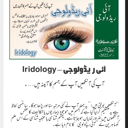
آئی ریڈولوجی – Iridology
آپ کی آنکھیں آپ کے جسم کا آئینہ ہیں….
‘‘آنکھیں بولتی ہیں!’’ یہ جملہ آپ نے کئی مرتبہ سنا اور پڑھا ہوگا۔ سائنسی لحاظ
سے یہ تسلیم کرلیا گیا ہے کہ جسم میں موجود بیماریوں یا تکالیف کا عکس
آنکھوں میں ضرور نمایاں ہوجاتا ہے۔ چشم شناسی یا عنبیہ شناسی کے اس علم
کو ماہرین نے ‘‘آئی ریڈولوجی’’ کا نام دیا ہے۔