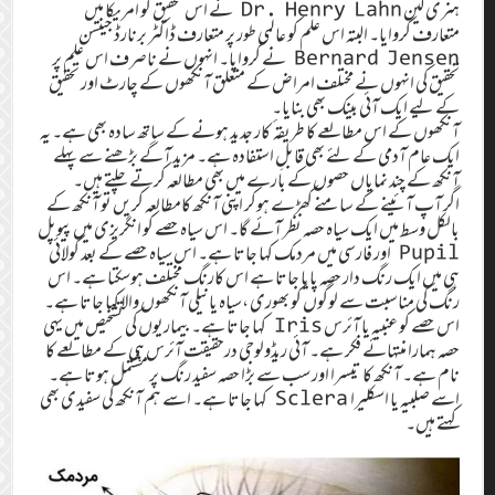
ہنری لین Dr. Henry Lahn نے اس تحقیق کو امریکا میں
متعارف کروایا۔ البتہ اس علم کو عالمی طور پر متعارف ڈاکٹر برنارڈ جینسن
Bernard Jensen نے کروایا۔ انہوں نے ناصرف اس علم پر
تحقیق کی انہوں نے مختلف امراض کے متعلق آنکھوں کے چارٹ اور تحقیق
کے لیے ایک آئی بینک بھی بنایا۔
آنکھوں کے اس مطالعے کا طریقہ ٔ کار جدید ہونے کے ساتھ سادہ بھی ہے۔ یہ
ایک عام آدمی کے لئے بھی قابلِ استفادہ ہے۔ مزید آگے بڑھنے سے پہلے
آنکھ کے چند نمایاں حصوں کے بارے میں بھی مطالعہ کرتے چلتے ہیں۔
اگر آپ آئینے کے سامنے کھڑے ہوکر اپنی آنکھ کامطالعہ کریں تو آنکھ کے
بالکل وسط میں ایک سیاہ حصہ نظر آئے گا۔ اس سیاہ حصے کو انگریزی میں پیوپل
Pupil اور فارسی میں مردمک کہا جاتا ہے۔ اس سیاہ حصے کے بعد گولائی
ہی میں ایک رنگ دار حصہ پایا جاتا ہے اس کارنگ مختلف ہوسکتا ہے۔ اس
رنگ کی مناسبت سے لوگوں کو بھوری ،سیاہ یانیلی آنکھوں والا کہا جاتا ہے۔
اس حصے کو عنبیہ یا آئرس Iris کہا جاتا ہے۔ بیماریوں کی تشخیص میں یہی
حصہ ہمارا منتہائے فکر ہے۔ آئی ریڈولوجی درحقیقت آئرس ہی کے مطالعے کا
نام ہے۔ آنکھ کا تیسرا اور سب سے بڑا حصہ سفید رنگ پر مشتمل ہوتا ہے۔
اسے صلبیہ یا اسکلیرا Sclera کہا جاتا ہے۔ اسے ہم آنکھ کی سفیدی بھی
کہتے ہیں۔