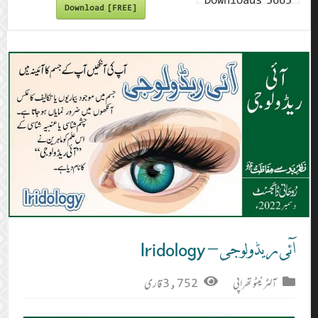
Downloads
5665
Download [FREE]
آئی ریڈولوجی – Iridology
آلٹر نیٹو تھراپی
3,752 قاری