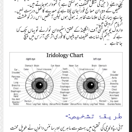
کئی دھبّے ( جن کی شکل مختلف ہوسکتی ہے) نمودار ہوجاتے ہیں۔
تشخیص کے دوران معالج فوراً جان لیتا ہے کہ معدے کا فعل درست نہیں۔
چاہے بیماری کی علامات ظاہر نہ ہوئی ہوں لیکن آنکھیں اس راز کو طشت
ازبام کردیتی ہیں۔
واروک یونیورسٹی آف انگلینڈ کے محقق اسٹیو وان ٹولرنے تو یہاں تک کہا
ہے کہ ’’جسم کی نہایت خفیف تبدیلیوں کا فوری اثر بھی آئرس میں پہنچ
جاتاہے‘‘۔
طریقۂ تشخیص:-
آئی ریڈولوجی کی تحقیق میں بہت سے ماہرین اور سائنس دانوں نے طویل محنت