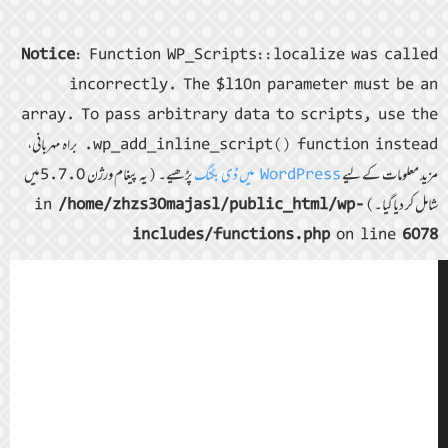
Notice
: Function WP_Scripts::localize was called
incorrectly. The $l10n parameter must be an
array. To pass arbitrary data to scripts, use the
wp_add_inline_script() function instead. براہ مہربانی،
مزید معلومات کے لیے
WordPress میں ڈی بگنگ
پڑھیے۔ (یہ پیغام ورژن 5.7.0 میں
شامل کر دیا گیا۔) in
/home/zhzs30majasl/public_html/wp-
includes/functions.php
on line
6078