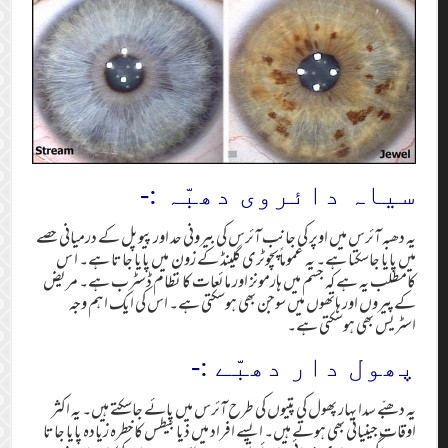
سیاہ دائروی دھبّہ :-
یہ دھبہ آئرس میں اوپر کی جانب آئرس کی بیرونی حد اور پیوپل کے درمیانی حصے
میں پایا جاسکتا ہے۔ یہ عموماًپچوٹری گلینڈ کے زون میں پایا جاتا ہے۔ ا س
کامطلب یہ ہے کہ جسم میں ہارمونز اور مائعات کا نظام ڈسٹرب ہے۔ مریض
کے پیروں اور ہاتھوں میں سوجن بھی ہوسکتی ہے۔ اس کی ایک اہم وجہ
اسٹریس بھی ہوسکتی ہے۔
پھول دار دھبّے :-
یہ دھبّے سدا بہار پھول کی پتیوں کی طرح آئرس میں پائے جاسکتے ہیں۔ یہ اکثر
اوقات جینیاتی بھی ہوتے ہیں۔ ایسے افراد میں ذیابیطس کاخطرہ زیادہ پایا جاتا