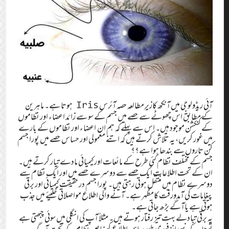
آئی ریڈولوجی میں آنکھ کازیرِ مطالعہ حصہ آئرس Iris ہوتا ہے۔ ماہرین
کے مطابق اس چھوٹے سے حصے میں جسم کے سو سے زائد اعضاء اور نظاموں
کے کنکشن موجود ہیں۔ اس سے پہلے کہ ہم ان اعضاء اور نظاموں کے بارے
میں غور کریں، یہ تلاش کرتے ہیں کہ اتنے معمولی اور حساس حصے میں پورا جسم
کن تاروں سے بندھا ہوا ہے؟؟
جسم کے مختلف نظام کئی طرح کے مائعات اور کیمیائی مادے تیار کرتے ہیں۔
ان کے تحت اطلاعات ایک حصے سے دوسرے حصے میں اور ایک نظام سے
دوسرے نظام میں منتقل ہوتی رہتی ہیں۔ پورا جسم در حقیقت کیمیائی اور برقی
پیغامات کی آمدورفت کامظہر ہے۔ آنے والی اطلاع مواصلاتی خلیئے میں جذب
ہوتی ہے یاآگے بڑھ جاتی ہے۔
یہ برقی تبادلے بہت تیز رفتار ہوتے ہیں۔ مثلاً آپ کی انگلی میں سوئی چبھتی ہے
تو جِلد کے نیورانز فوری طور پر اس اطلاع کو خاص نظام کے تحت آگے