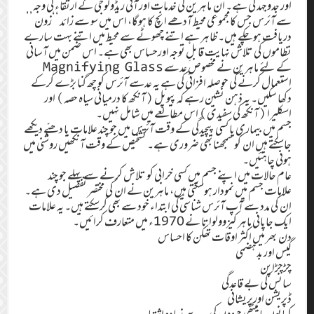
اور جدوجہد کی ہے۔ ان ماہرین کی خدمات اور آئی ریڈولوجی کے ارتقاء کی وجہ
سے آئرس جس کامجموعی محیط آدھے انچ کا ہوگا، اس میں سو سے زائد ‘‘زون ’’
دریافت ہوچکے ہیں۔ ظاہر ہے اتنے چھوٹے سے محیط میں اتنے بہت سارے
نظاموں کی تلاش نہایت قابلِ توجہ اورحساس بھی ہے۔ اس ضمن میں آسانی
کے لئے ماہرین نے مخصوص عدسے Magnifying Glass
استعمال کرنے کی حوصلہ افزائی کی ہے یہ عدسے آئرس کو چھ گنا بڑے کرکے
دکھا سکیں۔ یہ ذہن نشین رہے کہ پیوپل (آنکھ کا درمیانی سیاہ حصہ) اور
اسکلیرا (آنکھ کی سفیدی) اس مطالعے میں شامل نہیں۔
جسم میں بیماری یا کسی پیچیدگی کے وقت آئرس میں جو چند علامات یا دھبّے دیکھے
جاسکتے ہیں ان کو سمجھنا بھی ضروری ہے۔ تشخیص کے وقت آنکھیں روشنی میں
ہونی چاہئیں۔
عام حالات میں اپنے جسم میں کسی خرابی کو تلاش کرنے سے پہلے جو چند
علامات جسم میں نمودار ہوسکتی ہیں، ماہرین نے ان کی مختصر تفصیل دی ہے۔
ان کی مدد سے آپ آئرس شناسی کی ابتداء خود سے بھی کرسکتے ہیں۔ یہ علامات
ایک جاپانی ماہر کیزوولواتا نے 1970ء میں متعارف کرائیں۔
دن بھر میں اکثر اوقات تھکن کا احساس
گیس اور بدہضمی
چڑچڑاپن
سانس کی بے قاعدگی
ڈپریشن اورپریشانی
کھانوں یا میٹھی چیزوں کی حد سے زیادہ اشتہاء