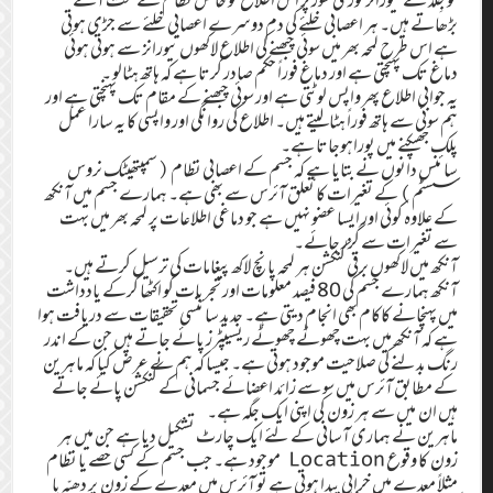
بڑھاتے ہیں۔ ہر اعصابی خلئے کی دم دوسرے اعصابی خلئے سے جڑی ہوتی
ہے اس طرح لمحہ بھر میں سوئی چبھنے کی اطلاع لاکھوں نیورانز سے ہوتی ہوئی
دماغ تک پہنچتی ہے اور دماغ فوراً حکم صادر کرتا ہے کہ ہاتھ ہٹالو ۔
یہ جوابی اطلاع پھر واپس لوٹتی ہے اور سوئی چبھنے کے مقام تک پہنچتی ہے اور
ہم سوئی سے ہاتھ فوراً ہٹالیتے ہیں۔ اطلاع کی روانگی اور واپسی کا یہ سارا عمل
پلک جھپکنے میں پوراہوجاتا ہے۔
سائنس دانوں نے بتایا ہے کہ جسم کے اعصابی نظام (سمپتھیٹک نروس
سسٹم) کے تغیرات کا تعلق آئرس سے بھی ہے۔ ہمارے جسم میں آنکھ
کے علاوہ کوئی اور ایسا عضو نہیں ہے جو دماغی اطلاعات پر لمحہ بھر میں بہت
سے تغیرات سے گزر جائے۔
آنکھ میں لاکھوں برقی کنکشن ہر لمحہ پانچ لاکھ پیغامات کی ترسیل کرتے ہیں۔
آنکھ ہمارے جسم کی 80 فیصد معلومات اور تجربات کو اکٹھا کرکے یادداشت
میں پہنچانے کاکام بھی انجام دیتی ہے۔ جدید سائنسی تحقیقات سے دریافت ہوا
ہے کہ آنکھ میں بہت چھوٹے چھوٹے ریسیپٹرز پائے جاتے ہیں جن کے اندر
رنگ بدلنے کی صلاحیت موجود ہوتی ہے۔ جیسا کہ ہم نے عرض کیا کہ ماہرین
کے مطابق آئرس میں سو سے زائد اعضائے جسمانی کے کنکشن پائے جاتے
ہیں ان میں سے ہر زون کی اپنی ایک جگہ ہے۔
ماہرین نے ہماری آسانی کے لئے ایک چارٹ تشکیل دیا ہے جن میں ہر
زون کا وقوع Location موجود ہے۔ جب جسم کے کسی حصے یا نظام
مثلاً معدے میں خرابی پیدا ہوتی ہے تو آئرس میں معدے کے زون پر دھبّہ یا