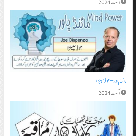
اگست 2024
مائنڈ پاور – جو ڈسپینزا
اگست 2024