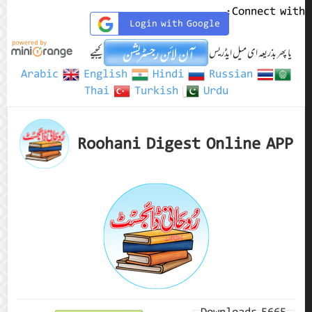
Connect with:
Login with Google
یا پھر بذریعہ ای میل ایڈریس
کیجیے
Arabic
English
Hindi
Russian
Thai
Turkish
Urdu
Roohani Digest Online APP