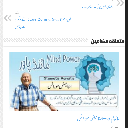
گزشتہ
انسان زمین پر ایک مسافر ….
آئندہ
طویل عمر کا راز بلیو زون Blue Zone کے لوگوں
سے جانیں
متعلقہ مضامین
مائنڈ پاور – اسٹامیٹس موراٹس