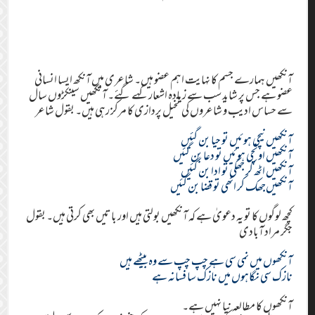
آنکھیں ہمارے جسم کا نہایت اہم عضو ہیں۔ شاعری میں آنکھ ایسا انسانی
عضو ہے جس پر شاید سب سے زیادہ اشعار کہے گئے۔ آنکھیں سینکڑوں سال
سے حساس ادیب و شاعروں کی تخیل پردازی کا مرکز رہی ہیں۔ بقول شاعر
آنکھیں نیچی ہوئیں تو حیا بن گئیں
آنکھیں اونچی ہوئیں تو دعا بن گئیں
آنکھیں اٹھ کر جھکی تو ادا بن گئیں
آنکھیں‌جھک کر اٹھی تو قضا بن گئیں
کچھ لوگوں کا تو یہ دعویٰ ہے کہ آنکھیں بولتی ہیں اور باتیں بھی کرتی ہیں۔ بقول
جگر مراد آبادی
آنکھوں میں نمی سی ہے چپ چپ سے وہ بیٹھے ہیں
نازک سی نگاہوں میں نازک سا فسانہ ہے
آنکھوں کا مطالعہ نیا نہیں ہے۔