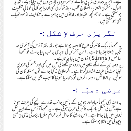
ہے۔ اگر یہ بیماری نہ پائی جائے تو سردرد ، ہاتھ پیروں میں کپکپاہٹ ، شدید
بھوک ، شکر کی اشتہاء ، اختلاجِ قلب ، بلڈ شوگر کی کمی اور ہائپو گلائی کوما کی تکلیف
ہوسکتی ہے۔ تاہم کچھ احتیاط اور غذاؤں میں پرہیز سے یہ تکالیف از خود ٹھیک
بھی ہوسکتی ہیں۔
انگریزی حرف y شکل :-
یہ عموماً باریک فائبر کی طرح کا دھبہ ہوتا ہے جو رفتہ رفتہ آئرس کی آخری حد
تک بڑھتا چلا جاتا ہے۔ اگر یہ آئرس کی اوپری جانب پایا جائے تو عموماً
سائنس (Sinns) زون میں پایا جاتا ہے۔
یہ دھبہ سر کے اگلے حصے میں درد ، سونگھنے کی حس میں کمی اور جسم کی جزوی
کپکپاہٹ کی طرف اشارہ کرتاہے۔ اگر علاج نہ کیا جائے تو یہ مسئلہ کان کی
سوجن ، برانکائٹس ، دمہ ، گردن توڑ بخار یا نمونیا کاسبب بھی بن سکتا ہے۔
عرضی دھبّہ :-
یہ دھبّہ بھی عموماً سیاہ اور پیوپل کے بائیں جانب قدرے نیچے کی طرف ہوتا
ہے جس کی شکل باریک فائبر کی طرح ہوتی ہے۔ یہ عموماً آئرس کے اسپائنل
زون میں پایا جاتا ہے۔ اس دھبّے کا حامل فرد حرام مغز یا ریڑھ کی ہڈی کی کسی
پیچیدگی میں مبتلا ہوسکتا ہے۔