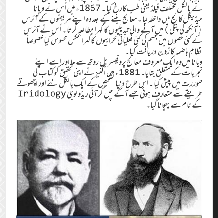
نے بالکل مختلف فیلڈ یعنی طب کارخ کیا ۔ 1867ء میں اُس نے ویانا
میڈیکل کالج میں داخلہ لیا ۔معالج بننے کے بعد وہ اپنے مریضوں کے آئرس
(آنکھ کی پتلی) میں آنے والی تبدیلیوں کا گہرا مطالعہ کرتا ۔ اُس نے آئرس
کے کئی حصوں میں جسم کی کئی فعلیاتی خرابیوں کا گہرا عکس محسوس کیا خصوصاً
نظامِ ہاضمہ کا زون دریافت کیا۔
ویانا میں وہ ایک معروف معالج پروفیسر بل روتھ سے ملا اور اسے اپنے
تجربات کے متعلق بتایا۔ 1881ء میں اگنیز نے اپنی تحقیق کو کتاب کی
صوررت میں پیش کیا ۔ اس طرح دنیا تشخیص کے ایک بالکل نئے اور اچھوتے
طریقے سے متعارف ہوئی جسے آگے چل کر آئی ریڈولوجی Iridology
کے نام سے پہچانا گیا۔