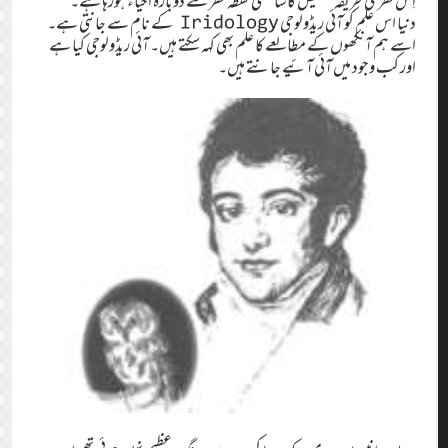
اِس فطری طریقہ ٔ تشخیص کاسائنسی نقطہ ٔنظر سے دوبارہ احیاء ہورہا ہے۔
دنیا اس علم کو آئی ریڈولوجی Iridology کے نام سے جانتی ہے۔
اسے ہم آنکھوں کے مطالعے کا علم بھی کہہ سکتے ہیں۔ آئی ریڈولوجی کیا ہے
اور کب وجود میں آئی آئیے جانتے ہیں۔