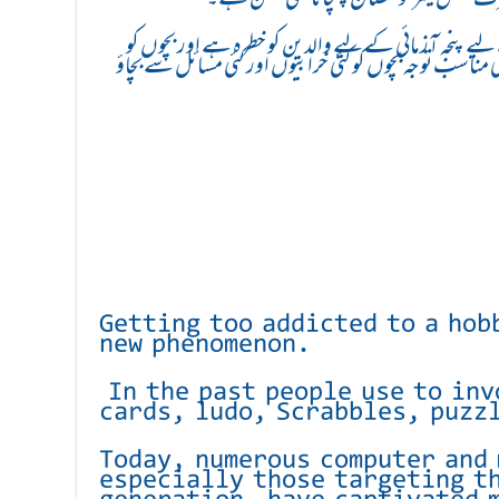
کے لیے پنجہ آزمائی کے لیے والدین کو خطرہ ہے اور بچوں کو
ناسب توجہ بچوں کو کئی خرابیوں اور کئی مسائل سے بچاؤ
Getting too addicted to a hob
new phenomenon.
In the past people use to inv
cards, ludo, Scrabbles, puzz
Today, numerous computer and
especially those targeting t