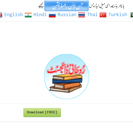
یا پھر بذریعہ ای میل ایڈریس
کیجیے
English
Hindi
Russian
Thai
Turkish
Download [FREE]