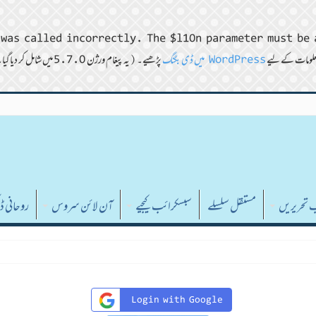
was called incorrectly. The $l10n parameter must be 
WordPress میں ڈی بگنگ
پڑھیے۔ (یہ پیغام ورژن 5.7.0 میں شامل کر دیا گیا۔) in
ب تحریریں
مستقل سلسلے
سبسکرائب کیجیے
آن لائن سروس
روحانی 
Login with Google