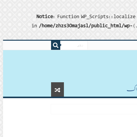
Notice
: Function WP_Scripts::localize 
/home/zhzs30majasl/public_html/wp-
ڈاکـ