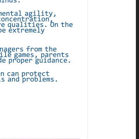
minds.
mental agility,
concentration,
e qualities. On the
be extremely
nagers from the
ile games, parents
ide proper guidance.
n can protect
ls and problems.