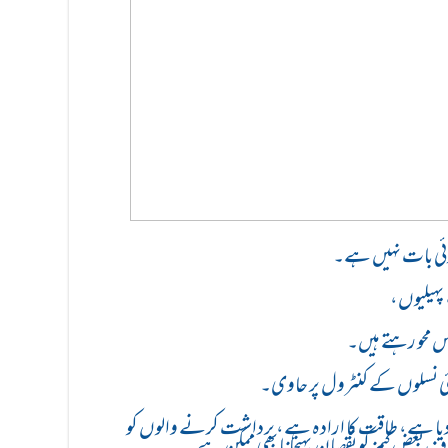
کوئی بات نہیں ہے۔
پہیلیوں،
اس محو رہتے ہیں۔
 نئی نسلوں کے کنٹرول پر حاوی۔
دیا ہے، طاقت کا ارادہ ہے، برداشت کرنے والوں کو
ف بعض گیمز کو نقصان پہنچانا بھی ممکن ہے۔