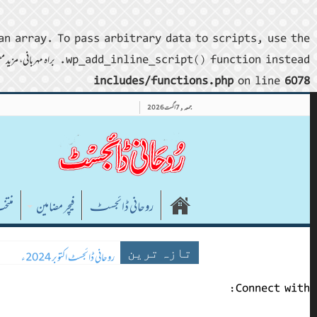
an array. To pass arbitrary data to scripts, use the
wp_add_inline_script() function instead. براہ مہربانی، مزید معلومات کے لیے
includes/functions.php
on line
6078
جمعہ , 7 اگست 2026
روحانی ڈائجسٹـ
فیچر مضامین
منتخ
روحانی ڈائجسٹ ستمبر 2024ء
روحانی ڈائجسٹ اکتوبر 2024ء
تازہ ترین
Connect with: