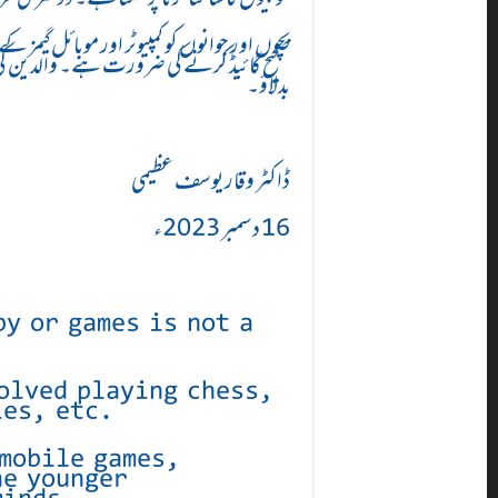
بچوں اور جوانوں کو کمپیوٹر اور موبائل گیمز 
صحیح گائیڈ کرنے کی ضرورت ہے۔ والدین کی م
بدلاؤ۔
ڈاکٹر وقار یوسف عظیمی
16 دسمبر 2023ء
by or games is not a
olved playing chess,
les, etc.
 mobile games,
he younger