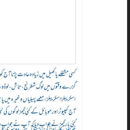
کسی مشغلے یا کھیل میں زیادہ عادت پڑنا آج 
گزرے وقتوں میں لوگ شطرنج، تاش، لوڈو، 
اسکریبلز اسکریبلز، معمے پہیلیاں وغیرہ میں پ
آج کمپیوٹر اور موبائل کے کئی گیمز لوگوں کی
کئی بار گیمز نے جواب دیا کہ آپ نے جواب 
خوبیوں کا سامنا کرنا پڑ سکتا ہے۔ دوسری طر