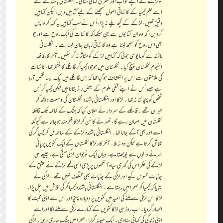
کولڑکے نے اپنے خواب اور سفر کی کہانی سنائی۔ انگلستانی باشندے نے
اسے علم کیمیا کے کائناتی اصول سمجھنے کے لیے کتابیں دیں، لیکن کتابیں
دقیق تھیں، لڑکے کے کچھ پلے نہ پڑا، اُس نےسب کتابیں یہ کہہ کر واپس
کردیں، کہ وہ ان کتابوں سے یہی سیکھا کہ کائنات کی ایک روح ہے اور جو
بھی اِس روح کو سمجھ لیتا ہے وہ کائناتی زبان جان لیتا ہے ۔انگلستانی
باشندے کو مایوسی ہوئی کہ کتابیں لڑکے کو متاثر نہ کر سکیں۔ آخر کارقافلہ
الفیوم نخلستان پہنچ گیا۔ نخلستان میں موجود کیمیاگر قافلے کا منتظر تھا، کائنات
کی علامتوں سے اس پر انکشاف ہوگیا تھا کہ اِس قافلے میں ایک ایسا شخص آرہا
ہے جسے اُس نے اپنے مخفی علوم کے بعض راز بتانا ہیں لیکن کیمیاگر اُس
شخص کو پہچانتا نہ تھا ۔ لڑکا اور انگلستانی باشندہ نخلستان کی وسعت دیکھ کر
حیران تھے ۔ قافلے کے سردار نے اعلان کیا کہ جنگ کے خاتمہ تک قافلہ
نخلستان میں مہمان رہے گا ، ٹھہرنے کا سُن کر لڑکا فکرمند ہوجاتا ہے کیونکہ
اسے اور بھی آگے جانا تھا۔ انگلستانی باشندہ لڑکے کے ساتھ مل کر کیمیاگر کی
تلاش کرتا ہے لیکن وہ نہ ملا۔ آخر کار لڑکا نخلستان کے ایک کنویں پر پانی
بھرنے والوں سے پوچھتاہے، وہاں ایک نوجوان لڑکی آتی ہے، جیسے ہی
لڑکے کی نظر اس کی گہری سیاہ آنکھوں پر پڑی اسی لمحے لڑکے نے عشق کے
جذبات محسوس کیے اور لڑکی کے جذبات بھی مختلف نہیں تھے۔ لڑکی نے
بتایا کہ کیمیاگر صحرا میں رہتا ہے۔ انگلستانی باشندہ کیمیاگر کی تلاش میں چل پڑا۔
لڑکا اس لڑکی سے ملنے کی امید میں کنویں پر دوبارہ پہنچااور اس سے اپنی محبت کا
اظہار کردیا۔ اب روز ہی لڑکا کنویں کے کنارےلڑکی سے ملنے لگا اوراسے
اپنی زندگی کی کہانی سنادی۔ ایک مہینہ گزرا ، صحرا میں جنگ جاری رہی۔ لڑکی