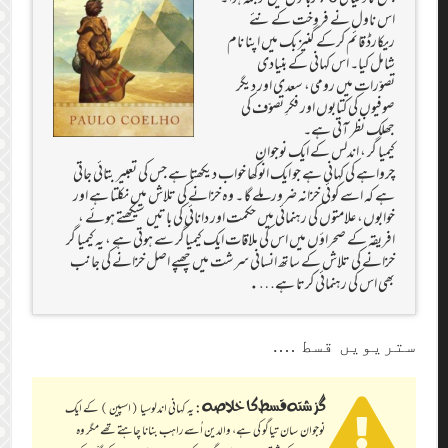
اس ناول نے فروخت کےنئے
ریکارڈ قائم کرکے گنیز بک میں اپنا نام
شامل کیا۔ اس کہانی کے بنیادی
تصوّرات میں رومی، سعدی اور دیگر
صوفیوں کی کتابوں اور فکرِ تصوّف کی
جھلک نظر آتی ہے۔
کیمیا گر ، اندلس کے ایک نوجوان
چرواہے کی کہانی ہے جو ایک انوکھا خواب دیکھتا ہے جس کی تعبیر بتائی جاتی
ہے کہ اسے کوئی خزانہ ضرورملے گا ۔ وہ خزانے کی تلاش میں نکلتا ہے اور
خوابوں، علامتوں کی رہنمائی میں حکمت اور دانائی کی باتیں سیکھتے ہوئے ،
افریقہ کے صحراؤں میں اس کی ملاقات ایک کیمیاگر سے ہوتی ہے ، یہ کیمیا گر
خزانے کی تلاش کے ساتھ انسانی سرشت میں چھپے اصل خزانے کی جانب
بھی اس کی رہنمائی کرتا ہے….
ستریویں قسط ….
گزشتہ قسط کا خلاصہ :
یہ کہانی اندلوسیا (اسپین ) کے ایک
نوجوان سان تیاگو کی ہے، والدین اُسے راہب بنانا چاہتے تھے مگر وہ