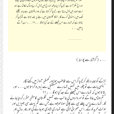
سوراخ نظر آ تا ہے، کیمیاگر اپنا ہاتھ سوراخ میں ڈال کر سیاہ ناگ نکالتا ہے اور
اسے حصار میں ڈال دیتا ہے۔ کیمیا گر کہتا ہے کہ وہ ریگستان سے باہر نکلنے
تک میں راہنمائی کرے گا۔ لڑکا نخلستان میں رہنے پر بضد ہوتا ہے تو کیمیاگر
بتاتا ہے کہ تمہارے اس فیصلے کے بعد کیا ہو گا….؟؟ …. اب آگے
پڑھیں ….
…………
….(گزشتہ سے پوستہ)
لڑکے کو بضد دیکھ کر کیمیاگر اس سے مخاطب ہوا اور گھمگیر آواز میں کہنے لگا۔
‘‘ایسی بات ہے تو چلو، میں تمہیں تمہارے مستقبل سے رُوبرو کراتا ہوں…. اور
بتاتا ہوں کہ تمہارے اس فیصلے کے بعد کیا ہو گا….؟؟ ’’
‘‘تم واپس جاؤ گے تو سرداروں کی جانب سے تمہیں نخلستان کا مشیر مقرر کر دیا جائے
گا۔ تمہارے پاس پہلے ہی سے کافی سونا موجود ہے جس سے تم بہت سی بھیڑیں اور
اونٹ خرید لو گے۔ اس صحرائی لڑکی سے تمہاری شادی ہو جائے گی اور پھر سال بھر