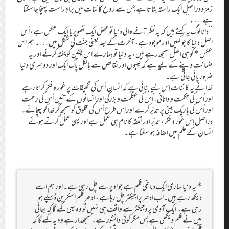
زمرّد در اصل ایک راستہ بتاتا ہے جس سے روحِ کائنات میں براہِ راست پہنچا جا سکتا
ہے….’’
‘‘دانا لوگ یہ کہتے ہیں کہ یہ نظر آنے والی دنیا تو محض ایک تصویر یا ایک عکس ہے، اُس
اصل دنیا کا جو کہیں اور موجود ہے، آخرت کے بعد یعنی جنّت کی شکل میں …. ہم اس
عکس *کو ہی اصل سمجھ رہے ہیں، یہ دنیا تو ہمارے اِس یقین کو پختہ کرنے اور یہ
ضمانت دینے کے لیے ہے کہ عیبوں اور نقائص سے بالکل پاک ایک اور دوسری دنیا
ضرور پائی جاتی ہے۔
خدا نے یہ کائنات اِس لیے بنائی ہے کہ انسان اُس کی تخلیقات پر غور و فکر کرتا رہے
اور اُس کی حکمت و دانائی، اُس کی عظمت و بزرگی اور انسانوں کے تئیں اُس کی رحمت
اور اُس کی باریک بینی پر تدبّر کرے اور اِس طرح اُس کی مخلوق کو سمجھ کر خدا کو پہچانے۔
دراصل اِس غور و فکر، تدبّر اور تفقہ کا نام ہی عمل ہے اور یہی عمل کرتے ہوئے
انسان کے علم میں اضافہ ہو سکتا ہے۔
* یہ دنیا ساری ایک دماغی فلم ہے جو اوپر سے چل رہی ہے۔ اور ہم اسے
دیکھ رہے ہیں۔اب ادھر پراجیکٹر چل رہا ہے ، ادھر فلم اسکرین ڈسپلے ہو
رہی ہے۔ ایک آدمی پروجیکٹر سے واقف ہی نہیں تو وہ یہی کہے گا کہ بھائی
میں نے فلم دیکھی ہے بس مگر کوئی دانشور ہے۔ سمجھدار ہے وہ یہ کہے گا کہ