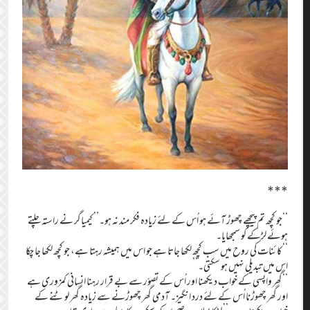
***
‘‘جو کچھ تم پیچھے چھوڑ آئے ہو اُس کے لئے زیادہ فکر مند نہ ہو۔’’ کیمیاگر نے راستہ چلتے
ہوئے لڑکے کو سمجھایا۔
‘‘کائنات کی روح میں سب کچھ لکھا جاتا ہے جو اس میں ہمیشہ رہتا ہے، جو کچھ لکھا جا چکا
اس میں تبدیلی نہیں ہو سکتی۔’’
‘‘گھر واپسی کے خواب دیکھنا اور اُس کے تصوّر سے بے قرار رہنا انسانی کمزوری ہے
اور گھر چھوڑنا اُس کے لئے درد انگیز۔ آدمی گھر چھوڑنے سے زیادہ گھر لوٹنے کے