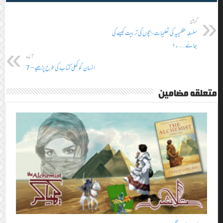
گزشتہ
سلسلہ عظیمیہ کی تعلیمات، بچوں کی تربیت کیسے کی
جائے….؟
آئندہ
انسان کو کھلی کتاب کی طرح پڑھیے – 7
متعلقہ مضامین