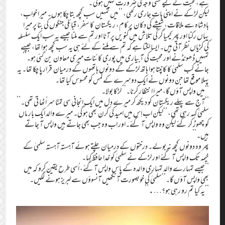
ہے،محبت کے لیے کسی وجہ کی ضرورت نہیں ہوتی ۔’’
لیکن لڑکے نے اپنی بات جاری رکھی، ‘‘میں تمہیں سب کچھ بتا چکا ہوں۔ میرا خواب،
بادشاہ سے ملاقات، شیشے کی دکان پر کام، ریگستان کا سفر، قبائلی جنگوں کی بنا پر میرا
یہاں رکنا اور پھر کیمیاگر کی تلاش میں کنویں پر آنا اور تم سے ملنا جیسے یہ سب ایک سلسلہ
کی کڑیاں نظر آتی ہیں۔ ایسا لگتا ہے کہ تم سے ملنے کے لئے ہی یہ سب کچھ ہوا تھا، جیسے
تمہیں ڈھونڈنے اور محبت کی آبیاری میں پوری کائنات میری معاون بن گئی ہو۔’’
جانے کب سلمیٰ کا کانپتا ہوا ہاتھ لڑکے کے دونوں ہاتھوں کے درمیان قرار پا چکا تھا۔ یہ
پہلا موقع تھا جن دونوں نے ایک دوسرے کے لمس کو محسوس کیا تھا۔
‘‘میں واپس آؤں گا، میرا انتظار کرنا۔’’ لڑکا بولا۔
‘‘آج سے پہلے ریگستان کو دیکھ کر میرے دل میں ایک انجانی سی تمنّا سر اُٹھا تی تھی۔’’
سلمیٰ کہہ رہی تھی، ‘‘لیکن اب اِس میں امید کی کرن بھی ہو گی۔ میرے والد ایک بار ماں
کو چھوڑ کر گئے لیکن وہ واپس آ گئے۔اور اب وہ جب بھی جاتے ہیں واپس آ جاتے
ہیں۔’’
پھر وہ دونوں کچھ نہ بولے۔ درختوں کے درمیان چلتے ہوئے آہستہ آہستہ سلمیٰ کے
خیمہ تک واپس آ گئے اور لڑکے نے سلمیٰ کو خدا حافظ کہا۔
‘‘جیسے تمہارے والد تمہاری والدہ کے پاس واپس آگئے، اُسی طرح یقین کرو کہ میں
بھی واپس آؤں گا۔’’سلمیٰ کی خوبصورت آنکھیں آنسوؤں سے لبریز ہونے لگیں۔
‘‘یہ کیا تم رو رہی ہو؟….’’