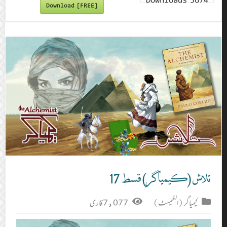
Downloads
5674
Download [FREE]
تلاش (کیمیاگر) قسط 17
کیمیاگر (الکیمسٹ)
7,077 قاری