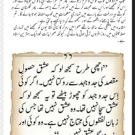
تک تم دونوں خوب خوش و خرّم رہو گے۔ پھر تم صحرا سے بھی مانوس ہوجاؤ گے اور
اس کو سمجھنے اور اُس سے محبت کر نے میں تم اور آگے بڑھو گے۔ پھر نخلستان کے ہر
گوشے ہر درخت کے بارے میں تمہاری معلومات میں خوب اضافہ ہوتا جائے گا۔ تم
اُن کو اُگتے بڑھتے دیکھو گے اور سمجھو گے کہ دنیا کیسے بدلتی ہے۔
مشاہدہ میں پختگی کے ساتھ ساتھے صحرا میں رہ کر کائناتی نشانیوں کو سمجھنے میں تمہاری
صلاحیتوں میں روز افزوں ترقی ہوتی جائے گی۔ کیونکہ صحرا بذات خود ایک بہترین استاد
ہے۔ ’’