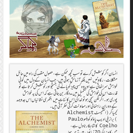
انسان اگر کوشش کرے تو سب کچھ ممکن ہے، حصولِ مقصد کی راہ میں حائل
مشکلات، رکاوٹیں نہیں بلکہ آزمائش ہوتی ہیں، جب انسان کےدل میں کوئی
خواہش سراٹھاتی ہے اور وہ کسی چیز کو پانے کی جستجو اور کوشش کرتا ہے تو
قدرت اس کی خواہش کی تکمیل میں مددگار بن جاتی ہے کہ اس کی یہ خواہش
پوری ہو ۔ اگر لگن سچی ہو تو خدا کی اس کائنات میں بکھری نشانیاں اِس جدوجہد
کے دوران راہنمائی اور معاونت کرتی نظر آتی ہیں۔
کیمیاگر (الکیمسٹ Alchemist
) برازیلی ادیب پاؤلو کویلہو Paulo
Coelho کا شاہکار ناول ہے،
جس کا دنیا کی 70 زبانوں میں ترجمہ ہوا ۔