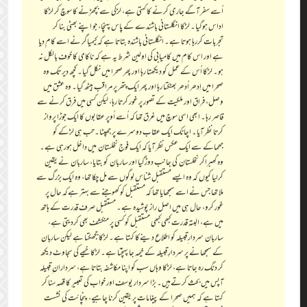
اُسے سفر آگے جاری کرنے کا کہتی ہے، لڑکی سے بچھڑنے کا سوچ کر لڑکا
اداس ہوگیا۔ لڑکا انگلستانی باشندے کے پاس پہنچا، جو اپنے بھٹی بنا کر
تجربات کررہا ہوتا ہے۔ انگلستانی باشندہ بتاتا ہے کہ کیمیاگر نے اسے کام دیا
ہے اور اس کام میں کامیابی کی اولین شرط یہ ہے کہ ناکامی کا خوف بالکل نہ
ہو۔ لڑکا اُس کے عمل کو دیکھتا رہا اور پھر صحرا میں نکل گیا۔ کچھ دیر تک وہ
صحرا میں اِدھر اُدھر بھٹکتا رہا اور پھر ایک پتھر پر مراقب بیٹھ گیا۔ وہ عشق میں
وصل، فراق اور ملکیت کے تصور پر غور کرتا رہا، لیکن کسی میں فرق کرنے سے
قاصر رہا۔ ابھی اسی سوچ میں غرق تھا کہ اُسے اُوپر عقابوں کا ایک جوڑا پرواز
کرتا نظر آیا۔ اچانک ایک عقاب دوسرے پر جھپٹا۔ تب ہی لڑکے کو
جھماکے سے ایک عکس نظر آیا کہ ایک فوج نخلستان میں داخل ہورہی ہے۔
وہ گھبراکر نخلستان کی جانب دوڑگیا اور ساربان کو بتایا، ساربان نے یقین
کرلیا کیوں کہ وہ ایسے مستقبل شناس لوگوں سے مل چکا تھا، وہ ایک بزرگ سے
ملا تھا جس نے اسے سمجھایا تھا کہ مستقبل کو کھوجنے سے بہتر ہےکہ حال پر
غور کرو، حال ہی میں اصل راز پوشیدہ ہے۔ مستقبل صرف قدرت کے ہاتھ
میں ہے، البتہ قدرت کبھی کبھی مستقبل کو کسی پر منکشف بھی کردیتی ہے،
ساربان سردار ِقبیلہ کو اطلاع دینےکا کہتا ہے۔ لڑکا ججھکتا ہے لیکن ساربان
کے سمجھانے پر سردارِ قبیلہ کے خیمہ جا پہنچتا ہے۔ لڑکا خیمے کی سجاوٹ دیکھ
کر دنگ رہ جاتا ہے، لڑکا وہاں سب کو اپنا مکاشفہ بتاتا ہے، سردارانِ قبیلہ
آپس میں بحث کرتےہیں۔ بڑا سردار یوسف اور خواب کی تعبیر کا قصہ سنا کر
کہتا ہے کہ ہمیں صحرا کے پیغامات پر یقین کرنا چاہیے، پنچائت کی نشست