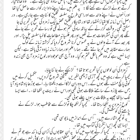
‘‘میں کیمیاگر ہوں اِس لئے مجھے کیمیاگر کہتے ہیں، بالکل سادہ سی بات ہے۔’’ وہ کھانا تیار
کرتے ہوئے لڑکے سے کہنے لگا : ‘‘یہ عِلم میں نے اپنے دادا بزرگوار سے حاصل کیا تھا
اور اُنہوں نے اپنے والد سے اور اِسی طرح یہ سلسلہ تخلیقِ کائنات سے جاری ہے۔ در
اصل اُس زمانہ کا امتیاز اختصار تھا اور شاہکارِ تخلیق محض ایک زمرّد کی سطح پر تحریر کی جا
سکتی تھی۔ وقت گزرنے کے ساتھ سادگی ختم ہونے لگی تو رسالے تحریر کئے جانے
لگے پھر اُن کی تشریحات ہونے لگیں اور پھر فلسیانہ مطالعات کا لمبا سلسلہ چل پڑا۔ اور
پھر بعد کے آنے والوں نے یہ محسوس کرنا شروع کر دیا کہ گزشتہ زمانہ کے لوگ
ہمارے مقابلہ میں کم جانتے تھے۔ ہمارا عِلم اور ہمارا زمانہ زیادہ ترقی یافتہ ہے، لیکن
ایسا نہیں ہے کہ وہ علم بالکل ختم ہو گیا۔ وہ آج بھی موجود اور لوحِ زمرّد آج بھی زندہ
ہے۔’’
‘‘زمرّد کی اُن لوحوں پر کیا تحریر ہوتا تھا ؟’’ لڑکے نے جاننا چاہا۔
کیمیاگر نے ریت میں کچھ آڑی ترچھی لکّیریں کھینچنی شروع کر دیں۔ تکمیل کرنے میں
کوئی پانچ منٹ لگے ہوں گے۔ اِس دوران لڑکا اُسے دیکھتا رہا۔ اُسے بوڑھا بادشاہ یاد آیا
جس سے پلازہ کے سامنے ملاقات ہوئی تھی اور اس نے ریت پر لکھا تھا، ۔ اسے ایسا
لگ رہا تھا جیسے یہ ملاقات برسوں پہلے ہوئی تھی۔
‘‘لوحِ زمرّد پر یہ لکھا رہتا تھا۔ ’’ کیمیاگر لکھ چکا تو لڑکے سے مخاطب ہوا۔ لڑکے نے
پڑھنے کی کوشش کی۔
‘‘یہ تو کچھ اشارے ہیں۔’’ اُس کے انداز میں مایوسی تھی۔
‘‘ایسا ہی کچھ اِس انگریز کی کتاب میں تھا۔’’
‘‘نہیں ….’’ کیمیاگر نے جواب میں کہا ‘‘یہ اُن عقابوں کی اُڑان کی مانند ہے جو تم نے
اُس روز دیکھے تھے، یہ سمجھنے کے لئے محض منطق اور استدلال ہی کافی نہیں ہے۔ لوحِ