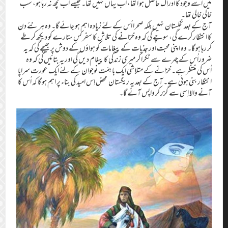
میں اُسے وجود کا ادراک حاصل ہو ا تھا، اب یہاں نہیں تھا۔ جیسے اب کچھ نہ رہا ہو، سب
خالی خالی تھا۔
آج کے بعد نخلستان نہیں بلکہ صحرا اُس کے لئے زیادہ اہم ہو جائے گا۔ وہ ہر نئے دن
کا انتظار کرے گی، سوچے گی کہ وہ خزانے کی تلاش کا سفر کس ستارے کو دیکھ کر طے
کر رہا ہو گا۔ وہ اپنی محبت اور جذبات کے پیغامات کو ہواؤں کے دوش پر بھیجے گی کہ یہ
ضروراُس کے چہرے سے ٹکرا کر میری زندگی کا پیغام دیں گی اور یہ بتائیں گی کہ وہ
اُس کی منتظر ہے۔ خزانے کے متلاشی ایک با ہمّت نوجوان کے لئے ایک عورت سراپا
انتظار بنی ہوئی ہے۔ آج کے بعد یہ ریگستان محض اِس امید کی بناء پر اہم ہو گا کہ اُس کا
آنے والا اِسی سے گزر کر واپس آئے گا۔