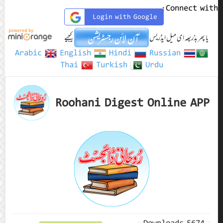
Connect with:
Login with Google
یا پھر بذریعہ ای میل ایڈریس
کیجیے
Arabic
English
Hindi
Russian
Thai
Turkish
Urdu
Roohani Digest Online APP