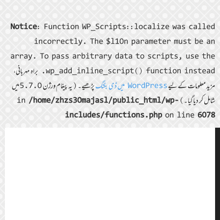
Notice
: Function WP_Scripts::localize was called
incorrectly. The $l10n parameter must be an
array. To pass arbitrary data to scripts, use the
wp_add_inline_script() function instead. براہ مہربانی،
مزید معلومات کے لیے
WordPress میں ڈی بگنگ
پڑھیے۔ (یہ پیغام ورژن 5.7.0 میں
شامل کر دیا گیا۔) in
/home/zhzs30majasl/public_html/wp-
includes/functions.php
on line
6078