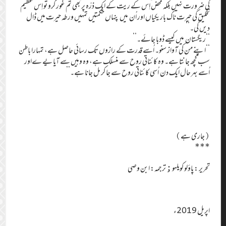
کی ضرورت نہیں بلکہ محض اِس کے ریت کے ایک ذرّہ پر بھی تم غور کرو تو اِس عظیم
تخلیق کی حیرت ناک باریکیاں اور اُن میں پنہاں حکمتیں تمہیں ورطہ حیرت میں ڈال
دیں گی۔’’
‘‘ریگستان میں کیسے ڈوبا جائے۔’’
‘‘اپنے من کی آواز سنو۔ اُسے قدرت کے رازوں تک رسائی حاصل ہے، تمہارا باطن
سب کچھ جانتا ہے۔ وہ کائناتی روح سے منسلک ہے، وہ وہیں سے آیا یے ےاور
اُسے بہر حال ایک دن اُسی کائناتی روح سے جا کر مل جانا ہے۔’’
(جاری ہے)
***
تحریر : پاؤلو کویلہو ; ترجمہ: ابن وصی
اپریل 2019ء