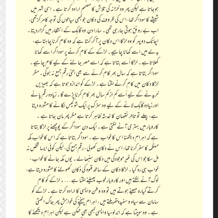
ہوجاتا ہے لیکن پھر وہ خزانہ کی تلاش کا مصمم ارادہ کرتا ہے۔ اسی شہر میں
شیشے کا سوداگر تھا، اس کی ظروف کی دکان جو کبھی سیاحوں کی توجہ کامرکزتھی،
اب بے رونق ہوتی جارہی تھی۔ سارا دن وہ گاہک کے انتظار میں گزاردیتا۔
اچانک دوپہر کو وہ لڑکا اس دکان پر آکر کہتا ہے کہ وہ کام کرنا چاہتاہے،
بدلے میں اسے کھانا چاہیے۔ لڑکے کے کام کرنے پر سوداگر اسے کھانا
کھلاتاہے۔ لڑکا اُسے بتاتا ہے کہ اسے مصر جاننے کے لیے کام چاہیے۔
سوداگر بتاتا ہے کہ سال بھر کام کرنے سے بھی اتنی رقم جمع نہ ہوگی۔ مگر
لڑکا دکان میں کام کرنے لگتا ہے۔ لڑکے کو اندازہ ہوتا ہے کہ بھیڑیں
خریدنے کے لیے اُسے کم از کم سال بھر کام کرنا پڑے گا۔ زیادہ رقم پانے
اور زیادہ گاہک لانے کے لیے وہ سڑک پر ایک شوکیس لگانے کا مشورہ دیتا
ہے، پہلے تو تاجر نقصان کا خدشہ ظاہر کرتا ہے مگر پھر مان جاتا ہے ۔
کاروبار میں بہتری آنے لگتی ہے۔ ایک دن سوداگر کے پوچھنے پر لڑکا بتاتا
ہے کہ اہرام دیکھنا اس کا خواب ہے۔ سوداگر بتاتا ہے کہ اس کا خواب مکّہ
معظّمہ کا سفرکرنا تھا، اس نے دکان کھولی ، رقم جمع کی، لیکن کوئی ایسا شخص نہ
مل سکا جو اِس کی غیرموجودگی میں دکان سنبھالے۔ یوں مکّہ جانے کا خواب ،
خواب ہی رہ گیا۔ لڑکا دکان کے ساتھ قہوہ کی دُکان کھولنے کا مشورہ دیتا ہے،
لوگ آنے لگتے ہیں اور کاروبار خوب پھیلنے لگتا ہے ….لڑکے کو کام
کرتے گیارہ مہینے ہوتے ہیں تو وہ وطن واپسی کا ارادہ کرتا ہے۔ لڑکے کو
سامان سے سیاہ و سفید پتھر ملتے ہیں ، اہرام پہنچنے کی خواہش پھر جاگ اٹھتی
ہے۔ وہ سوچتا ہے کہ اندلوسیا واپسی کبھی بھی ممکن ہے لیکن اہرام دیکھنے کا