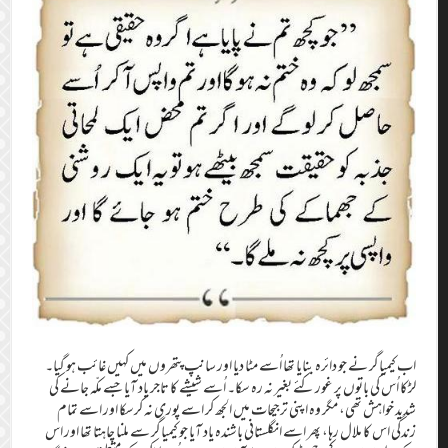
اب کیمیاگر نے جو دائرہ بنایا تھا اُسے مٹا دیا اور سانپ پتھروں میں کہیں غائب ہو گیا۔
لڑکا اُس کی باتوں پر غور کئے بغیر نہ رہ سکا۔ اُسے شیشے کا تاجر یاد آیا جسے مکّہ جانے کی
شدید خواہش تھی، مگر وہ اپنی ترجیحات میں الجھ کر اسے پوری نہ کرسکا اور اسے تمام
زندگی اس کا ملال رہا، پھر اسے انگلستانی باشندہ یاد آیا جو کیمیاگر سے ملنا چاہتا تھا اور اس