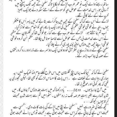
ساتھ رہنے والے ایک نو عمر عرب لڑکے کو جگایا تاکہ سلمیٰ کے خیمہ تک پہنچنے میں
آسانی ہو۔ اِس خدمت کے عوض بچہ کو سونے کے اتنے سکّہ دئے جو ایک بھیڑ
خریدنے کے لئے کافی تھے۔
لڑکے نے اُس سے کہا کہ سلمیٰ کے خیمہ میں جاکر اُسے بتائے کہ میں باہر اُس کا منتظر
ہوں۔ بچہ نے خوشی خوشی حکم کی تعمیل کی اور ایک بار پھر بچہ کو انعام سے نوازا گیا۔
‘‘اب تم جا سکتے ہو، ’’ لڑکے نے عرب بچے سے کہا۔جو خوش تھا کہ نخلستان کے مشیر
نے اِس سے خدمت لی جس کے عوض اُسے خاصا سونا مل چکا تھا۔ حکم سُن کر وہ خوشی
خوشی اپنے خیمہ میں واپس اپنی نیند پوری کرنے چلا گیا۔
سلمیٰ خیمے کے دروازے پر نظر آئی تو دونوں ایک دوسرے سے ذرا دور رہ کر درختوں
کے حصہ کی جانب بڑھ گئے۔
سلمیٰ نے کہا کہ ‘‘اچانک یہاں بیچ نخلستان میں اِس طرح کھلے عام ملنا ٹھیک نہیں، یہ
ہماری روایت کے خلاف ہے’’۔ اِس بات کا احساس لڑکے کو بھی تھا، لیکن مجبوری یہ
تھی کہ پھر کوئی اور موقع نہ تھا۔
‘‘میں آج جا رہا ہوں۔’’ وہ بولا…. ‘‘یاد رکھنا کہ میں بہت جلد واپس آ جاؤں گا۔میں
شاید تمہارے بغیر بہت عرصہ تک نہ رہ سکوں ۔ سنو ! میں تم سے بہت شدید محبت
کرتا ہوں، کیونکہ….’’
‘‘کچھ کہنے کی ضرورت نہیں’’ سلمیٰ نے بیچ میں لڑکے کی بات کاٹ دی۔‘‘کسی سے
محبت اس لیے کی جاتی ہے کہ اس سے محبت ہوتی ہے، محبت تو بس برائے محبت ہوتی