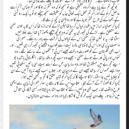
خواب دیکھتا ہے۔’’ لڑکا بولا۔ وہ صحرا کے سکوت کا پہلے سے عادی تھا۔
‘‘جو کچھ تم نے پایا ہے اگر وہ حقیقی ہے تو سمجھ لو کہ وہ ختم نہ ہو گا اور تم واپس آ کر اُسے
حاصل کر لو گے اور اگر تم محض ایک لمحاتی جذبہ کو حقیقت سمجھ بیٹھے ہو تو یہ ایک روشنی
کے جھماکے کی طرح ختم ہو جائے گا اور واپسی پر کچھ نہ ملے گا۔’’
کیمیاگر صوفیانہ انداز میں اظہارِ خیال کر رہا تھا لیکن لڑکے کو اندازہ تھا کہ اُس کا یہ حوالہ سلمیٰ
سے متعلق ہے۔ لڑکے کی مجبوری یہ تھی کہ وہ جو کچھ پیچھے چھوڑ آیا تھا اُسے بھُلا نہیں
سکتا تھا۔ یہ نا ممکن تھا کہ سلمیٰ اُس کے خیالوں کی گرفت سے باہر رہ سکے۔ صحرا کی
وسعت پذیری اور اُس کی لامتناہی یکسانیت اسے خواب دیکھنے پر مجبور کررہی تھیں۔ اور
اب بھی نخلستان کے خوبصورت درخت جیسے اُس کی آنکھوں کے سامنے تھے۔ وہ
کنواں اور پانی بھرتے ہوئے سلمیٰ- جیسے وہ سب کچھ دیکھ رہا تھا۔ انگلستانی باشندہ جو
اپنے تجربے میں مستغرق تھا اور وہ ساربان جس نے اُسے بہت سی باتیں سکھائی تھیں
وہ ایسے محسوس کر رہا تھا جیسے اُن کے درمیان ہو۔ بھلا یہ سب کیسے نہ یاد آئیں گے اُن
کو بھُلایا نہیں جا سکتا۔ لڑکا سوچنے لگا کہ کیمیاگر کو شاید عشق کا تجربہ کبھی نہیں ہوا۔
کیمیاگر کا گھوڑا آگے آگے تھا۔ عقاب اُس کے کاندھے پر سوار صحرا کی زبان سے اچھی
طرح واقف تھا۔ جب بھی وہ کہیں رُکتے تو عقاب اشارہ پا لیتا اور کسی شکار کی تلاش
میں اُڑ جاتا۔ پہلے دن ایک خرگوش کا شکار لایا اور دوسرے دن دو چڑیاں۔