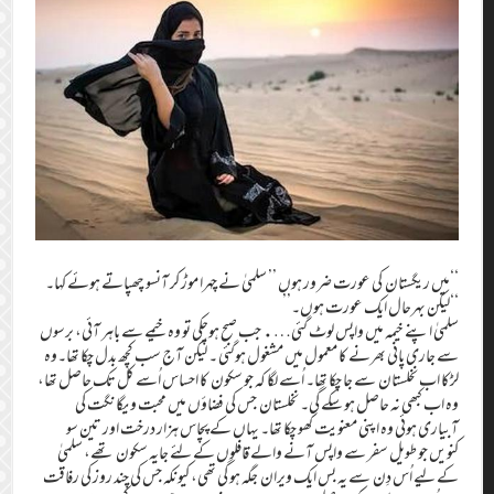
‘‘میں ریگستان کی عورت ضرور ہوں ’’ سلمیٰ نے چہرا موڑ کر آنسو چھپاتے ہوئے کہا۔
‘‘لیکن بہرحال ایک عورت ہوں۔’’
سلمیٰ اپنے خیمہ میں واپس لوٹ گئی…. جب صبح ہوچکی تو وہ خیمے سے باہر آئی، برسوں
سے جاری پانی بھرنے کا معمول میں مشغول ہوگئی ۔ لیکن آج سب کچھ بدل چکا تھا۔وہ
لڑکا اب نخلستان سے جا چکا تھا۔ اُسے لگا کہ جو سکون کا احساس اُسے کل تک حاصل تھا،
وہ اب کبھی نہ حاصل ہو سکے گی۔ نخلستان جس کی فضاؤں میں محبت و یگانگت کی
آبیاری ہوئی وہ اپنی معنویت کھو چکا تھا۔ یہاں کے پچاس ہزار درخت اور تین سو
کنویں جو طویل سفر سے واپس آنے والے قافلوں کے لئے جایہ سکون تھے، سلمیٰ
کے لیے اُس دِن سے یہ بس ایک ویران جگہ ہو گی تھی، کیونکہ جس کی چند روز کی رفاقت