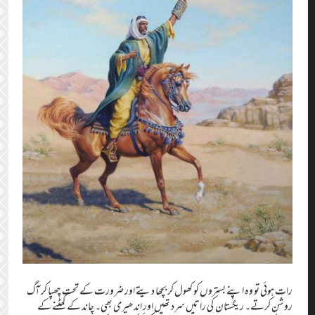
رات ہوئی تو وہ اپنے بستروں کو کھول کر بچھا دیتے اور ضرورت کے تحت چھپا کر آگ
روشن کرتے۔ ریگستان کی راتیں سرد تھیں اور اندھیری بھی۔ چاند کے گھٹنے کے