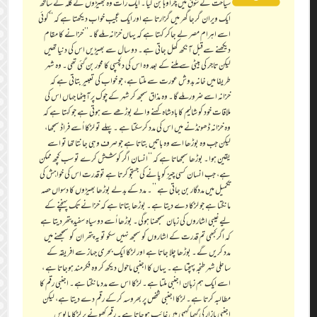
سیاحت کے شوق میں چراوہا بن گیا۔ ایک رات وہ بھیڑوں کے گلّہ کے ساتھ
ایک ویران گرجا گھر میں گزارتا ہے اور ایک عجیب خواب دیکھتا ہے کہ ‘‘کوئی
اسے اہرام مصر لے جاکر کہتا ہے کہ یہاں خزانہ ملے گا۔’’ خزانے کا مقام
دیکھنے سےقبل آنکھ کھل جاتی ہے۔ دو سال سے بھیڑیں اس کی دنیا تھیں
لیکن تاجر کی بیٹی سے ملنے کے بعد وہ اس کی دلچسپی کا محور بن گئی تھی۔ وہ شہر
طریفا میں خانہ بدوش عورت سے ملتا ہے، جو خواب کی تعبیر بتاتی ہے کہ
خزانہ اسے ضرور ملے گا۔ وہ مذاق سمجھ کر شہر کے چوک پر آبیٹھا جہاں اس کی
ملاقات خود کو شالیم کا بادشاہ کہنے والے بوڑھے سے ہوتی ہے جو کہتا ہے کہ
وہ خزانہ ڈھونڈنے میں اس کی مدد کرسکتا ہے ۔ پہلے تو لڑکا اُسے فراڈ سمجھا،
لیکن جب وہ بوڑھا اسے وہ باتیں بتاتا ہے جو صرف وہی جانتا تھا تو اسے
یقین ہوا۔ بوڑھا سمجھاتا ہے کہ ‘‘انسان اگر کوشش کرے تو سب کچھ ممکن
ہے، جب انسان کسی چیز کو پانے کی جستجو کرتا ہے تو قدرت اس کی خواہش کی
تکمیل میں مددگار بن جاتی ہے ’’۔ مدد کے بدلے بوڑھا بھیڑوں کا دسواں حصہ
مانگتا ہے جو لڑکا دے دیتا ہے۔ بوڑھا بتاتا ہے کہ خزانے تک پہنچنے کے
لیے غیبی اشاروں کی زبان سمجھنا ہوگی۔ بوڑھا اُسے دو سیاہ سفید پتھر دیتا ہے
کہ اگر کبھی تم قدرت کے اشاروں کو سمجھ نہیں سکو تو یہ پتھر ان کو سمجھنے میں
مدد کریں گے۔ بوڑھا چلا جاتا ہے اور لڑکا ایک بحری جہاز سے افریقہ کے
ساحلی شہر طنجہ پہنچتا ہے۔ یہاں کا اجنبی ماحول دیکھ کر وہ فکرمند ہوجاتا ہے ،
اسے ایک ہم زبان اجنبی ملتا ہے۔ لڑکا اس سے مدد مانگتا ہے۔ اجنبی رقم کا
مطالبہ کرتا ہے۔ لڑکا اجنبی شخص پر بھروسہ کرکے رقم دے دیتا ہے، لیکن
اجنبی بازار کی گہما گہمی میں غائب ہوجاتا ہے۔ رقم کھونے پر لڑکا مایوس