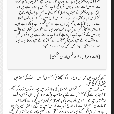
فلم کا فیتہ پروجیکٹر پر چل رہا ہے اور روشنی کے ذریعے اسکرین پر ڈسپلے ہو رہا
ہے اور میں اسے دیکھ رہا ہوں، تو جو کچھ آپ اسکرین پر دیکھ رہے ہیں وہ
تابع ہے پروجیکٹر کے بعینہ یہ ساری کائنات ایک فلم ہے اللہ کی اور لوح
محفوظ اس کا پروجیکٹر ہے۔تو اب ہم اس طرح کہیں گے کہ ایک لوح محفوظ
ہے۔ اس پر کائنات کی فلم چل رہی ہے اور اس فلم کو آپ دیکھ رہے ہیں۔
جب اس کائناتی فلم سے آپ واقف ہو جائیں گے یعنی لوح محفوظ سے واقف
ہو جائیں گے تو تب آپ کو پتہ چلے گا کہ آپ کیا دیکھ رہے ہیں؟ تو اس فلم
سے واقف ہونے کیلئے روح کی حقیقت سے آشنا ہونے کیلئے روحانیت میں
سب سے بڑی اہمیت جس عمل کو ہے وہ ہے محبت….
[ذات کا عرفان، خواجہ شمس الدین عظیمی]
‘‘پھر کیوں نہ میں بھی اس لوحِ زمردکو سمجھنے کی کوشش کروں ’’ لڑکے کی آواز میں
شوق کی گونج تھی۔
‘‘ہاں کیوں نہیں…. اگر تم اس وقت کیمیا کی لیبارٹری میں ہوتے تو لوح زمرد کو سمجھنے
کا طریقہ جاننے کی کوشش کے لئے یہ مناسب وقت ہوتا، لیکن ابھی تم اِس وقت
ریگستان میں ہو۔ اِس میں ڈوب جاؤ تو یہ خود ہی تم کو وہ سب کچھ دے گا اور اِس
کائنات کی تفہیم کرا دے گا، بلکہ سچ تو یہ ہے کہ اِس زمین کی سطح پر جو کوئی بھی چیز موجود
ہے وہ اِس دنیا کو سمجھنے میں تمہاری مدد کر سکتی ہے۔ تمہیں پورے ریگستان کو سمجھنے