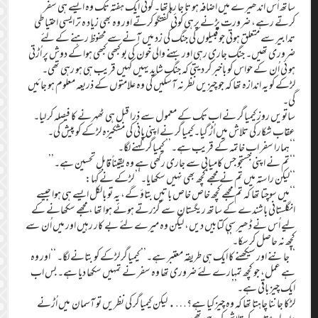
ساتھ اُس اندھیرے میں اضافہ ہو تا جا رہا تھا۔ کوئی ایک ہفتہ تک وہ ایسے ہی سفر
کرتے رہے، ضرورت پڑنے پرہی کوئی گفتگو کرتے اور وہ بھی زیاد ہ تر ایسی احتیاطی
تدابیر سے متعلق ہوتی جو قبیلوں کی جنگ کی زد میں آنے سے محفوظ رہنے کے لئے
ضروری تھیں۔ جنگ جاری رہی اور بہنے والی خون کی بو کبھی کبھی ہوا کے دوش پر اُڑتی
ہو ئی اُن کے حواس کو باخبر کر دیتی کہ جنگ شاید یہیں کہیں قریب ہی ہو رہی تھی۔
لڑکے کو یہ اندازہ تھا کہ جو چیزیں نظر نہ آسکیں گی وہ علامتوں کے ذریعہ معلوم ہو جائیں
گی۔
ساتویں روز کیمیاگر نے اب تک کے معمول سے ذرا قبل ہی ٹھہرنے کا فیصلہ کر لیا۔
عقاب شکار کی تلاش میں اُڑ گیا۔کیمیاگر نے اپنی پانی کی مشکیزہ لڑکے کو پیش کی۔
‘‘ہمارا سفر اب خاتمہ کے قریب ہے۔’’ کیمیاگر کہنے لگا۔
‘‘تم نے اپنی جستجو جس کامیابی سے جاری رکھی ہے وہ یقیناً قابلِ تحسین ہے۔’’
‘‘لیکن راستہ میں تم نے مجھے کچھ بھی نہیں سکھایا۔’’ لڑکے نے کہا:
‘‘میں سوچتا تھا کہ تم مجھے کچھ خاص خاص باتیں بتاؤ گے، یہ تو بالکل ایسے ہی ہوا جیسے
انگلستانی باشندے کے ساتھ ریگستان سے گزرتے ہوئے ہوا تھا ، مجھے سکھانے کے
لیے اُس نے ڈھیر سی کتابیں دیں، لیکن وہ میرے لئے بے کار رہیں اور میں اُن سے
کچھ نہ حاصل کر سکا۔’’
‘‘جاننے اور سیکھنے کا ایک ہی طریقہ معتبر ہے۔’’ کیمیاگر لڑکے کو بتانے لگا۔ ‘‘اور وہ
ہے عمل، جو کچھ تمہارے لئے ضروری تھا وہ سفر نے تمہیں سکھا دیا ہے۔ بس اب
ایک چیز باقی ہے۔’’
لڑکا جاننا چاہتا تھا کہ وہ چیز کیا ہے؟…. لیکن کیمیاگر کی نظریں تو آسمان میں اُڑنے