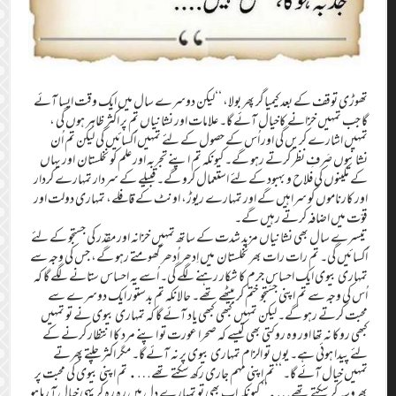
تھوڑی توقف کے بعد کیمیاگر پھر بولا، ‘‘لیکن دوسرے سال میں ایک وقت ایسا آئے
گا جب تمہیں خزانے کاخیال آئے گا۔ علامات اور نشانیاں تم پر اکثر ظاہر ہوں گی ،
تمہیں اشارے کریں گی اور اُس کے حصول کے لئے تمہیں اُکسائیں گی لیکن تم اُن
نشانیوں صَرفِ نظر کرتے رہو گے۔ کیونکہ تم اپنے تجربہ اور علم کو نخلستان اور یہاں
کے مکینوں کی فلاح و بہبود کے لئے استعمال کرو گے۔ قبیلے کے سردار تمہارے کردار
اور کارناموں کو سراہیں گے اور تمہارے ریوڑ، اونٹ کے قافلے، تمہاری دولت اور
قوّت میں اضافہ کرتے رہیں گے۔
تیسرے سال بھی نشانیاں مزید شدت کے ساتھ تمہیں خزانہ اور مقدّر کی جستجو کے لئے
اُکسائیں گی۔ تم رات رات بھر نخلستان میں اِدھر اُدھر گھومتے رہو گے، جس کی وجہ سے
تمہاری بیوی ایک احساسِ جرم کا شکار رہنے لگے گی۔ اُسے یہ احساس ستانے لگے گا کہ
اُس کی وجہ سے تم اپنی جستجو ختم کر بیٹھے تھے۔ حالانکہ تم بدستور ایک دوسرے سے
محبت کرتے رہو گے۔ لیکن تمہیں کبھی کبھی یاد آئے گا کہ تمہاری بیوی نے تو تمہیں
کبھی روکا نہ تھا اور وہ روکتی بھی کیسے کہ صحرا عورت تو اپنے مرد کا انتظار کرنے کے
لئے پیدا ہوئی ہے۔ یوں تو الزام تمہاری بیوی پر نہ آئے گا۔ مگر اکثر چلتے پھرتے
تمہیں خیال آئے گا۔ ‘‘تم اپنی مہم جاری رکھ سکتے تھے…. تم اپنی بیوی کی محبت پر
بھروسہ کر سکتے تھے….’’ کیونکہ اب بھی تو تمہارے دل میں رہ رہ کر یہی خیال آ رہا ہو