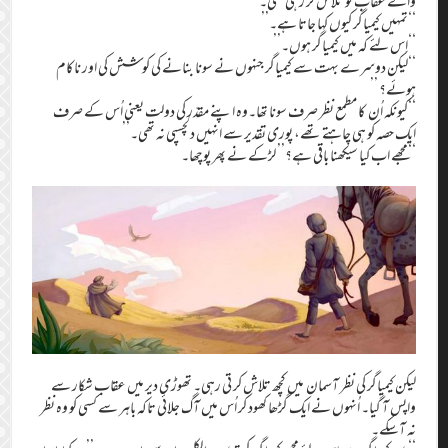
والے عقاب کو تلاش کر رہی تھی۔
‘‘تمہیں کیمیاگر کیوں کہا جاتا ہے۔’’
‘‘اِس لئے کہ میں کیمیاگر ہوں۔’’
‘‘لیکن دوسرے بہت سے کیمیاگر جنہوں نے سونا بنانے کی کوشش کی اور ناکام
ہوئے؟ ’’
‘‘کیونکہ اُن کا مطمع نظر صرف سونا تھا۔وہ اپنے مقدّر کی دولت یعنی اُس کے صرف
ایک حصہ کو ہی چاہتے تھے، پوری تقدیر سے انہیں دلچسپی نہ تھی۔’’
‘‘مجھے اب کیا سیکھنا باقی ہے؟’’ لڑکے نے پھر پوچھا۔
لیکن کیمیاگر کی نظر آسمان میں کچھ تلاش کر تی رہی۔ تھوڑی دیر میں عقاب شکار سے
واپس آ گیا۔ اُنہوں نے ایک گڑھا کھود کر اُس میں آگ جلائی تاکہ باہر سے کسی کو وہ نظر
نہ آسکے۔