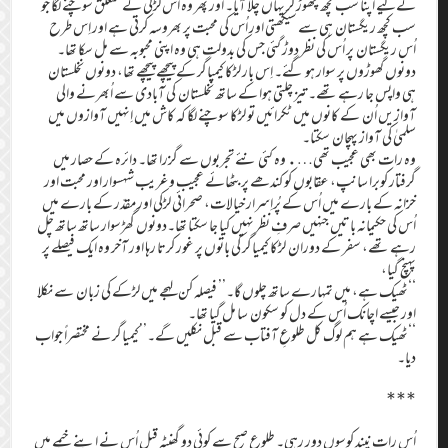
کےلیے اپنا سب کچھ چھوڑ کر یہاں چلا آیا۔ اور پھر وہ اُس لڑکی کے متعلق سوچنے لگا جو
سب کچھ ریگستان ہی سے سیکھتی اور اُس کی محبت پر بھروسہ کرتی ہے اور اِس طرح
اُس ریگستان پر اُس کی نظر دوڑ گئی جس کی بدولت ہی وہ اپنی محبوبہ سے مل سکا تھا۔
دونوں گھوڑوں پر سوار ہو گئے۔ اِس بار لڑکا کیمیاگر کے پیچھے پیچھے تھا، دونوں نخلستان
ہی واپس جا رہے تھے۔ تیز چلتی ہوا کے ساتھ نخلستان کی آبادی سے اُبھرنے والی
آوازیں اُن کے کانوں میں ٹکرائیں تو لڑکا سوچنے لگا کہ کاش میں اِنہیں آوازوں میں
سلمیٰ کی آواز پہچان سکتا۔
وہ رات بھی عجیب تھی…. وہ کئی نئے تجربوں سے گزرا تھا۔ دائرہ کے حصار میں
گرفتار کوبرا سانپ، عقابوں کو کندھے پر بٹھائے عجیب و غریب شہسوار اور محبت اور
خزانہ کے بارے میں اُس کے پُراِسرار خیالات، صحرائی لڑکی اور مقدّر کے بارے میں
اُس کی حکیمانہ باتیں جنہیں صرفِ نظر نہیں کیا جا سکتا تھا۔دونوں گھڑسوار ساتھ ساتھ چل
رہے تھے، سفر کے دوران لڑکا کیمیاگر کی باتوں پر غور کرتا رہا اور آخر وہ ایک فیصلے پر
پہنچ گیا،
‘‘ٹھیک ہے، میں تمہارے ساتھ چلوں گا۔’’ فیصلہ کن لہجے میں لڑکے کی زبان سے نکلا
اور جیسے اچانک اُس کے دل کو سکون سا مل گیا تھا۔
‘‘ٹھیک ہے ہم لوگ کل طلوعِ آفتاب سے قبل نکلیں گے۔’’کیمیاگر نے مختصراً جواب
دیا۔
***
اُس رات نیند کوسوں دور رہی۔ طلوعِ صبح سے کوئی دو گھنٹہ قبل اُس نے اپنے خیمے میں