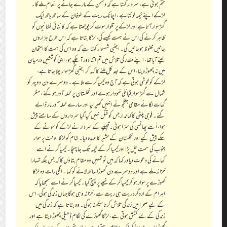
ختم ہو تی ہے، سردار کہتا ہے کہ دشمن کے مارے جانے پر انعام ملے گا۔
لڑکے اپنے خیمہ لوٹتاہے ، اچانک ریت کے طوفان کے ساتھ ہاتھ ایک
گھڑسوار آتاہے اور لڑکے پر تلوار سوت کر پوچھتا ہے کہ کائناتی نشانیوں کو
ظاہر کرنے کی اس نے ہمت کیسے کی، لڑکا بتاتا ہے کہ اس طرح ہزاروں
جانیں محفوظ ہوجائیں گی۔ اجنبی شہسوار کہتا ہے کہ وہ اس کی ہمت کا امتحان
لینے آیا تھا، اپنے مقدر کی تلاش میں تم اتنا دور آ چکے ہو، اپنی کوششیں درمیان
میں نہ چھوڑ دینا، اس کے بعد کل ملنے کا کہہ کر اجنبی گھڑسوار چلا جاتا ہے،
لڑکے کو خوشی ہوتی ہے کہ آج وہ کیمیاگر سے ملا ہے۔ دوسرے دن دوپہر کو
شمال سے گھڑ سوار قبائلی نمودار ہوئے اور نخلستان پر حملہ آور ہو گئے ، مگر
گھات لگائے مقامی جنگجو نے انہیں گھیر لیا اور سارے حملہ آور مار ڈالے
گئے۔ فوجی پلٹن کا کماندار جس کو قتل نہیں کیا گیا سرداروں کے سامنے پیش
ہوا، اُسے پھانسی کی سزا ہوئی۔ قبیلے کے سردار نے لڑکے کو سونے کے
سکے پیش کیے اور نخلستان کے مشیر کا عہدہ دیا۔ شام کو لڑکا اونٹ پر سوار
جنوب کی سمت چل پڑا اور کیمیا گر کے خیمہ تک جاپہنچا۔ کیمیاگر نے اسے
کھانے کی دعوت دیاور کہا کہ میں تو تمہیں وہ مقام بتاؤں گا کہ جس جگہ تمہارا
خزانہ ملے ہے اور دوسرے دن گھوڑا ساتھ لانے کو کہا۔ اگلی رات وہ لڑکا
گھوڑے پر سوار ہو کر کیمیاگر کے خیمے پر پہنچ گیا۔ کیمیاگر نے اسے سمجھایا کہ
اہرام کے اردگرد ریت ہی ریت ہے، خزانہ وہی ہوگا جہاں زندگی ہوگی، اس
کے لیے صحرا میں زندگی تلاش کرنا سیکھنا ہوگی۔ وہ بتاتا ہے کہ زندگی میں
زندگی کے لئے کشش ہوتی ہے، لڑکا گھوڑے کی لگام ڈھیلی چھوڑ دیتا ہے اور
گھوڑا سرپٹ دوڑکر ایک مقام پر پہنچتا ہے، جہاں پتھروں کے درمیان ایک