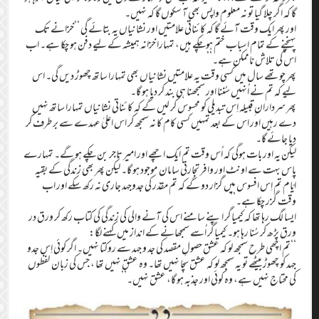
گا کہ اگر چلا گیا تو نہ معلوم واپس بھی آ سکوں گا کہ نہیں۔
اور پھر ایک وقت آئے گا کہ کائناتی علامتیں اور نشانیاں یہ بتائے گی ‘‘خزانے تک
پہنچنے کے تمام اسباب ختم ہوچکے ہیں، تمہارا خزانہ ہمیشہ کے لیے دفن ہو چکا ہے۔ اب
اس کی تلاش ناممکن ہے۔’’
پھر چوتھے سال میں کسی وقت یہ علامتیں نشانیاں بھی تمہارا ساتھ چھوڑ دیں گی۔ اس
لیے کہ تم نے اُنہیں سُننا اور سمجھنا ہی بند کر دیا ہو گا۔
پھر سردارانِ قبیلہ اِس تبدیلی کو محسوس کر لیں گے کہ کائناتی نشانیاں تمہارا ساتھ نہیں
دے رہیں اور اس کے بعد تمہیں کسی کام کا نہ سمجھ کر اس اعلیٰ عہدے سے بر طرف کر
دیا جائے گا۔
لیکن یہ اور بات ہوگی کہ اُس وقت تم ایک اچھے اور امیر تاجر بن چکے ہو گے۔ تمہارے
پاس بہت سے اونٹ اور وافر تجارتی سامان موجود ہو گا۔ لیکن پھر بھی زندگی کے بقیہ
ایّام تم اِس افسوس میں گزار دو گے کہ تم مقدّر کی جدوجہد جاری نہ رکھ سکے اور اب
وقت گزر چکا ہے۔’’
ایسا لگ رہا تھا کہ کیمیاگر اپنے سامنے اس کی آنے والی کی زندگی کی کتاب رکھ کر ورق در
ورق پڑھ کر سُنا رہا ہو۔ کیمیاگر اُسے سمجھانے کے انداز میں کہنے لگا:
‘‘تم اچھی طرح سمجھ لو کہ عشق حصولِ مقصد کی جد و جہد سے روکتا نہیں۔ اگر کوئی اِس جدو
جہد کو چھوڑ بیٹھے تو یہ سمجھ لو کہ عشق سچا نہیں تھا۔ وہ عشق نہیں تھا ، جس کی زبان لفظوں
کی محتاج نہیں ہے، وہ کوئی اور جذبہ ہو گا، عشق نہیں۔’’