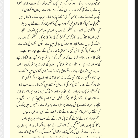
موقع دوبارہ نہ ملے گا۔ سوداگر کے پاس ایک شخص قافلہ کے ذریعہ سامان صحرا
پار لے جانے آیاکرتا تھا، وہ اس کے گودام جاتا ہے، جہاں انگلستان کا
ایک باشندہ ملتا ہے۔ جو کیمیا گری سیکھنا چاہتا تھا۔ عرب کے ریگستان میں
مقیم ایک کیمیاگر کا تذکرہ سُن کر وہ سب کچھ چھوڑ چھاڑ کر اُسے ملنے یہاں چلا
آیا۔ انگلستانی باشندہ سے گفتگو کے دوران اوریم اور تھومیم پتھروں، غیبی
اشارہ اورکائناتی زبان کا ذکر سن کر لڑکے کی دوستی ہوگئی۔ گفتگو کے دوران
لڑکے کی زبان سے نکلاکہ وہ خزانہ کی تلاش میں ہے، لیکن انگلستانی باشندے
کو صرف کیمیاگر کی تلاش تھی۔ صحرائی قافلہ روانگی کے لیے تیار ہوتا ہے۔
قافلہ کا سردار اعلان کرتا ہے کہ ہر شخص کو اس سفر میں ہوشیار اور محتاط رہنے
کی ضرورت ہے۔قافلے نے شروع کیا، سورج کی تمازت پر سفر رک جاتا اور
سہہ پہر میں شروع ہوجاتا۔ انگلستانی باشندہ زیادہ تر اپنی کتابوں میں منہمک رہا
جبکہ لڑکا دلچسپی اور خاموشی کے ساتھ صحرا ، قافلہ اور اپنے ارد گر لوگوں کا
مشاہدہ کرنے اور ریگستانی ہوا کی آوازوں کو سننے میں گزارتا۔ رات جب الاؤ
لگا کر بیٹھے تو ایک سارِبان نے اپنی داستان سنائی کہ کیسے قاہرہ میں اس کا باغ
اور خاندان ایک زلزلہ کی نظر ہوگیا ، لیکن اس کا اللہ پر یقین قائم ہے۔ کبھی راہ
چلتے پُراسرار نقاب پوش بدّو ملتے جو خطرہ سے باخبر کرتے ۔ قبیلوں میں جنگ کی
خبر سنتے ہی سفر خاموشی سے ہونے لگا۔ خوف کے اس دور میں ساربان
مطمئن رہا، اس نے لڑکے کو بتایا کہ اِس کے لئے سب دن برابر ہیں اور
ماضی کی یادوں اورمستقبل کے اندیشوں کے بجائے اگر انسان اپنے حال پر
زیادہ توجہ دے تو اس کی زندگی زیادہ خوشحال گزرے گی ۔ انگلستانی باشندے