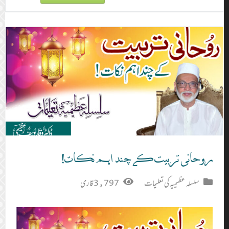
روحانی تربیت کے چند اہم نکات!
سلسلہ عظیمیہ کی تعلیمات
3,797 قاری