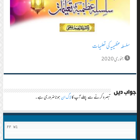
سلسلہ عظیمیہ کی تعلیمات
جنوری 2020
جواب دیں
تبصرہ کرنے سے پہلے آپ کا
لاگ ان
ہونا ضروری ہے۔
FF W1