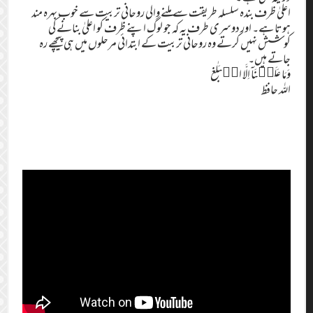
اعلیٰ ظرف بندہ سلسلہ طریقت سے ملنے والی روحانی تربیت سے خوب بہرہ مند
ہوتا ہے۔ اور دوسری طرف یہ کہ جو لوگ اپنے ظرف کو اعلیٰ بنانے کی
کوشش نہیں کرتے وہ روحانی تربیت کے ابتدائی مرحلوں میں ہی پیچھے رہ
جاتے ہیں۔
وَمَا عَلَيۡنَاۤ اِلَّا الۡبَلٰغ
اللہ حافظ