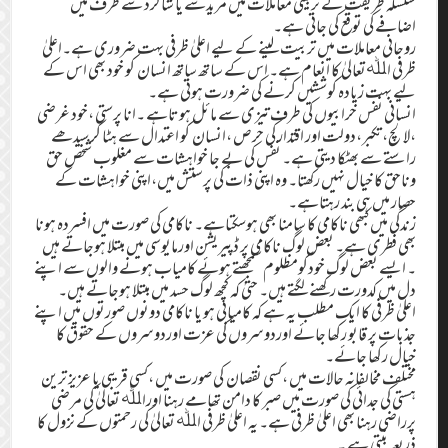
سلسلہ طریقت کے تربیتی معاملات میں مریدسے یا شاگرد سے ظرف میں
اضافے کی توقع کی جاتی ہے۔
روحانی معاملات میں تربیت لینے کے لیے اعلیٰ ظرفی بہت ضروری ہے۔اعلیٰ
ظرفی اﷲتعالیٰ کا انعام ہے۔ اس کے ساتھ ساتھ انسان کو خود بھی اس کے
لیے بہت زیادہ کوششیں کرنے کی ضرورت ہوتی ہے۔
انسانی نفس خرابیوں کی طرف تیزی سے مائل ہوتاہے ۔انا پرستی ،خود غرضی
،لالچ، تکبر،دولت اور اقتدار کی حرص ،انسان کو اعتدال سے ہٹا کر سیدھے
راستے سے بھٹکا دیتی ہے۔ نفس کی بے جا خواہشات سے مغلوب شخص حق
وناحق کا خیال نہیں رکھتا۔ وہ اپنی ذات کی پرستش میں،اپنی خواہشات کے
حصار میں ہی بند رہتاہے۔
زندگی میں کبھی ناکامی کا سامنا بھی ہوسکتاہے۔ ناکامی کی صورت میں افسردہ ہونا
بھی فطری ہے۔ بعض لوگ ناکامی پر ڈپیریشن اورمایوسی میں مبتلا ہوجاتے ہیں
۔ ایسے بعض لوگ خودکومظلوم سمجھتے ہوئے کامیاب ہونے والوں سے اپنے
دل میں کدورت رکھنے لگتے ہیں۔ حتیٰ کہ کچھ لوگ حسد میں مبتلا ہوجاتے ہیں۔
اعلیٰ ظرفی کا ایک مطلب یہ ہے کہ کامیابی ہو یا ناکامی دونوں صورتوں میں اپنے
جذبات پر قابو رکھا جائے اوردوسروں کی عزت اوردوسروں کے حقوق کا
خیال رکھا جائے۔
مختلف مخالفانہ حالات میں ،کسی نقصان کی صورت میں ،کسی قریبی یا عزیز ترین
ہستی کی جدائی کی صورت میں صبر کا دامن تھامے رہنا اوراﷲ تعالیٰ کی مرضی
پرراضی رہنا بھی اعلیٰ ظرفی ہے۔ یہ اعلیٰ ظرفی اﷲ تعالیٰ کی رحمتوں کے نزول کا
ذریعہ بنتی ہے ۔