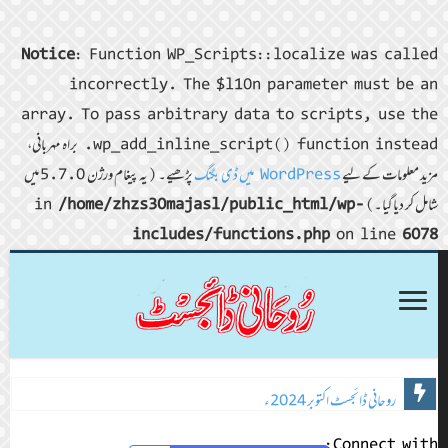
Notice
: Function WP_Scripts::localize was called
incorrectly. The $l10n parameter must be an
array. To pass arbitrary data to scripts, use the
wp_add_inline_script() function instead. براہ مہربانی،
مزید معلومات کے لیے
WordPress میں ڈی بگنگ
پڑھیے۔ (یہ پیغام ورژن 5.7.0 میں
شامل کر دیا گیا۔) in
/home/zhzs30majasl/public_html/wp-
includes/functions.php
on line
6078
روحانی ڈائجسٹ ستمبر 2024ء
روحانی ڈائجسٹ اکتوبر 2024ء
Connect with: