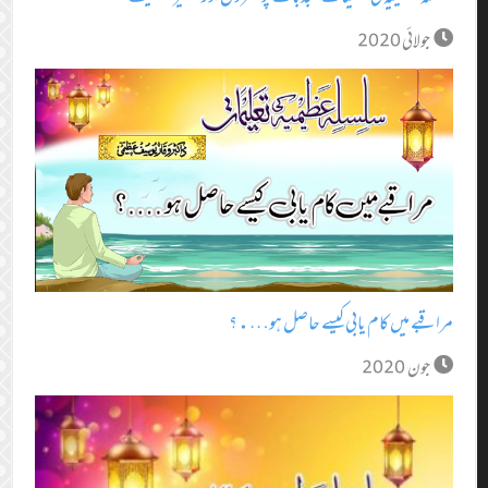
جولائی 2020
مراقبے میں کام یابی کیسے حاصل ہو….؟
جون 2020