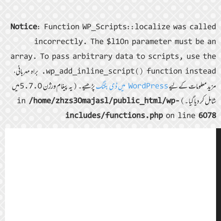
Notice
: Function WP_Scripts::localize was called
incorrectly. The $l10n parameter must be an
array. To pass arbitrary data to scripts, use the
wp_add_inline_script() function instead. براہ مہربانی،
مزید معلومات کے لیے
WordPress میں ڈی بگنگ
پڑھیے۔ (یہ پیغام ورژن 5.7.0 میں
شامل کر دیا گیا۔) in
/home/zhzs30majasl/public_html/wp-
includes/functions.php
on line
6078