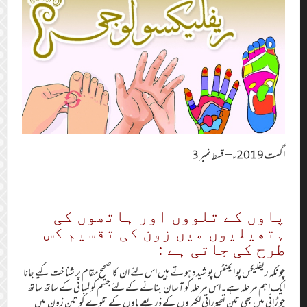
اگست 2019ء – قسط نمبر 3
پاوں کے تلووں اور ہاتھوں کی
ہتھیلیوں میں زون کی تقسیم کس
طرح کی جاتی ہے :
چو نکہ ریفلیکس پو ا ئینٹس پو شیدہ ہو تے ہیں اس لئے ان کا صحیح مقام پر شنا خت کیے جانا
ایک اہم مرحلہ ہے۔اس مرحلہ کو آسان بنانے کے لئے جسم کو لمبا ئی کے ساتھ ساتھ
چو ڑائی میں بھی تین تصوراتی لکیروں کے ذریعے پاوں کے تلوے کو تین زون میں