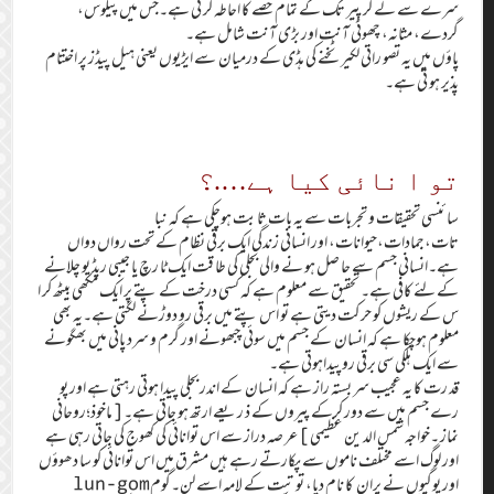
سرے سے لے کر پیر تک کے تمام حصے کا احاطہ کر تی ہے۔جس میں پیلوس،
گردے، مثانہ، چھوٹی آنت اور بڑی آنت شامل ہے۔
پاؤں میں یہ تصو راتی لکیر ٹخنے کی ہڈی کے درمیان سے ایڑیوں یعنی ہیل پیڈز پر اختتام
پذیر ہو تی ہے۔
تو ا نائی کیا ہے….؟
سا ئنسی تحقیقات و تجربات سے یہ بات ثا بت ہوچکی ہے کہ نبا
تات،جمادات،حیوانات، اور انسانی زندگی ایک برقی نظام کے تحت رواں دواں
ہے۔انسانی جسم سے حا صل ہو نے والی بجلی کی طا قت ایک ٹا رچ یا جیبی ریڈ یو چلانے
کے لئے کافی ہے۔ تحقیق سے معلوم ہے کہ کسی درخت کے پتے پر ایک مکھی بیٹھ کر ا
س کے ریشوں کو حر کت دیتی ہے تو اس پتے میں برقی رو دوڑنے لگتی ہے۔یہ بھی
معلوم ہوچکا ہے کہ انسان کے جسم میں سوئی چبھونے اور گرم و سرد پانی میں بھگونے
سے ایک ہلکی سی برقی روپیداہوتی ہے۔
قد رت کا یہ عجیب سر بستہ راز ہے کہ انسان کے اندر بجلی پیدا ہوتی رہتی ہے اور پو
رے جسم میں سے دور کرکے پیروں کے ذ ر یعے ارتھ ہو جاتی ہے۔[ماخوذ؛روحانی
نماز ۔خواجہ شمس الد ین عظیمی] عر صہ دراز سے اس توانائی کی کھوج کی جاتی رہی ہے
اور لوگ اسے مختلف ناموں سے پکارتے رہے ہیں مشرق میں اس توانائی کو سا دھوؤں
اور یوگیوں نے پران کا نام دیا، تو تبت کے لامہ اسے لن۔گومlun-gom