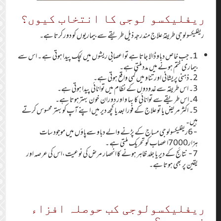
ریفلیکسو لوجی کا انتخاب کیوں؟
ریفلیکسو لوجی طریقۂ علاج مندرجہ ذیل طریقے سے بیماریوں کو دور کرتا ہے۔
1۔جب خاص دباو ڈالا جاتا ہے تو اعصابی ریشوں میں لچک پیدا ہوتی ہے ۔ اس سے
بیماری ختم ہونے میں مددملتی ہے۔
2۔ذہنی پریشانی اور تناو میں کمی واقع ہوتی ہے۔
3۔ اس طریقہ سے غدودوں کے نظام میں توانائی پیدا ہوتی ہے۔
4۔اس طریقے سے توانائی کا بہا و اور دوران خون بہترہوتا ہے۔
5۔ اکثر مریض یا تو علاج کے فورا بعد یا کچھ دیر میں اپنے آپ کو بہتر محسوس کرتے
ہیں۔
-6ریفلیکسو لوجی مساج کے پڑنے والے دباو سےپاؤں میں موجود سات
ہزار7000اعصاب کو تحریک ملتی ہے ۔
7- نتائج کے دیر یا جلد ظاہر ہونے کا انحصار مرض کی نوعیت،اس کی عرصہ اور
یقین پر بھی ہوتا ہے۔
ریفلیکسولوجی کب حوصلہ افزاء
نہیں ہے؟