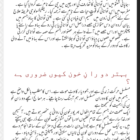
،جاپانی شنتو میں اس توانائی کا تعارف کی اور چین میں چی کے نام سے کروایا گیا ہے۔
مغرب میں اس توانائی کو قوت حیا ت کے نام سے ترجمہ کیا۔ ریفلیکسولوجی طریقہ علاج
کے لئے جسم کی زون میں تقسیم اسی بنیاد پر کی گئی ہے ۔ یعنی توانائی کا بہاؤ جسم میں
بیان کردہ ان دس متوازی حصے دراصل اس توا نا ئی یا برقی رو کے بہاو کے راستے یا
چینلز ہیں اور اس حصے میں آنے والے ہر عضو اور جسم کے حصہ سے توانای گز رتی
ہے۔ مخصو ص حصوں پر دباؤ اسی توا نا ئی کو جلا بخشتا ہے اور اس کے بہا ؤ میں آنے والی
رکاوٹ کو دور کرکے بہاؤکو مزید تحریک دیتا ہے ۔
بہتر دو را نِ خون کیوں ضروری ہے
؟
مسلسل حر کت ز ند گی ہے اور جمو د یا ر کا وٹ موت ہے۔اس کا مطلب بالکل واضح ہے
۔جسم میں خون کا دوران مسلسل اور ہم آہنگ رہنا چاہیئے ۔ ہرمعا لج اچھے دو را نِ خو
ن کی اہمیت کو سمجھتا ہے
ا یک صحت مند جسم کے تمام افعا ل بھر پور خون کی روانی پر منحصر ہو تے ہیں۔آ کسیجن
اور غذا سارے جسم کے تمام خلئیوں اور با فتوں ٹشوز تک خون کے ذریعے ہی پہنچتے
ہیں۔یہ ایک مسلسل کام ہے جو دل دن رات ہر لمحے کی د ھڑ کن کے ساتھ انجام دے
رہا ہے۔اس عمل کے دوران خون کی نالیاں سکڑتی اور پھیلتی ہیں۔ذہنی دباو، بے
چینی اور خوف نالیوں پر دباو بڑ ھاتے ہیں ۔ یہ دباؤ نالیوں میں تناؤ پیدا کرکے انہیں سخت