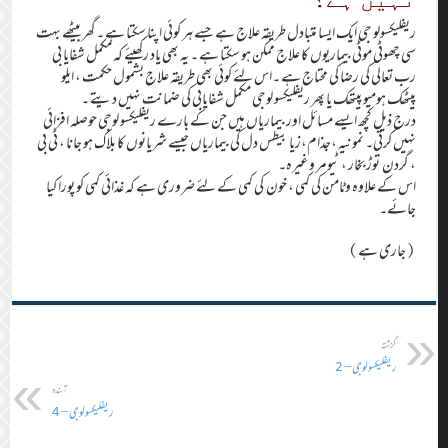
ریفلیکسولو جی ایک ایسا متبادل طریقہ علاج ہے جسے ہر کوئی اپنا سکتا ہے ۔گھر بیٹھے بہت
سی چھوٹی موٹی بیماریوں کا علاج ممکن ہو سکتا ہے ۔ یہ بھی یاد رکھیئے کہ مکمل شفایا بی
رب تعالی کی رضا کی محتاج ہے ۔اس لئے کوئی بھی طریقہ علاج بشمول حکمت ، ایلو
پیٹھک ہومیو پیتھک یا پھر ریفلیکسو لوجی مکمل شفایابی کی ضمانت نہیں دیتے ۔
درج ذیل کچھ ایسے مسائل اور بیماریاں ہیں جن کے بارے ریفلیکسو لوجی حوصلہ افزائی
نہیں کرتی۔ نمونیہ ،جذام،زیا بیطس دل کی بیماریاں جیسے شریانوں کا بلاک ہو جانا ، ٹی بی
، گردن توڑ بخار ، ٹیومر وغیرہ۔
اس کے علاوہ وٹامن کی کمی ، خون کی کمی کے لئے ضروری ہے کہ غذائی کمی کو پورا کیا
جائے۔
(جاری ہے)
گزشتہ
ریفلیکسولوجی – 2
آئندہ
ریفلیکسولوجی – 4