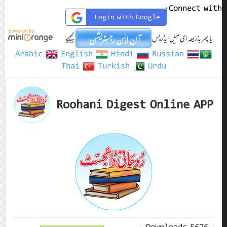
Connect with:
Login with Google
یا پھر بذریعہ ای میل ایڈریس
کیجیے
Arabic
English
Hindi
Russian
Thai
Turkish
Urdu
Roohani Digest Online APP