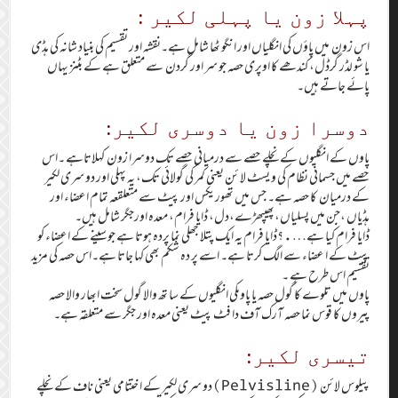
پہلا زون یا پہلی لکیر :
اس زون میں پاؤں کی انگلیاں اور انگو ٹھا شامل ہے۔نقشہ اور تقسیم کی بنیاد شانہ کی ہڈی
یا شو لڈر گرڈل، کندھے کا اوپری حصہ جو سر اور گردن سے متعلق ہے کے بٹنز یہاں
پائے جاتے ہیں۔
دوسرا زون یا دوسری لکیر:
پاوں کے انگلیوں کے نچلے حصے سے درمیانی حصے تک دوسرا زون کہلاتاہے ۔اس
حصے میں جسمانی نظام کی و یسٹ لا ئن یعنی کمر کی گولائی تک، یہ پہلی اور دو سری لکیر
کے درمیان کا حصہ ہے۔ جس میں تھوریکس اور پیٹ سے متعلقعہ تمام اعضاء اور
ہڈیاں ،جن میں پسلیاں،پھیپھڑے،دل، ڈایا فرام، معدہ اورجگر شامل ہیں۔
ڈایا فرام کیا ہے….؟ڈایا فرام یہ ایک پتلا جھلی نما پردہ ہوتا ہے جو سینے کے اعضاء کو
پیٹ کے ا عضاء سے الگ کرتا ہے۔ اسے پر دہ شکم بھی کہا جاتا ہے۔اس حصہ کی مزید
تقسیم اس طرح ہے ۔
پاوں میں تلوے کا گول حصہ یا پاوںکی انگلیوں کے سا تھ والا گول سخت ابھار والا حصہ
پیروں کا قوس نما حصہ آرک آف دا فٹ پیٹ یعنی معدہ اور جگر سے متعلقہ ہے۔
تیسری لکیر:
پیلوس لائن (Pelvisline)دو سری لکیر کے ا ختتامی یعنی ناف کے نچلے