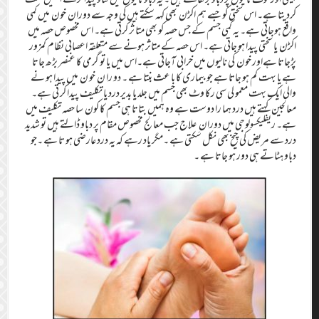
کردیتا ہے۔ اس سختی کو جسے ہم اکڑن بھی کہہ سکتے ہیں کی وجہ سے دوران خون میں کمی
واقع ہوجاتی ہے۔ یہ کمی جسم کے جس حصہ کو بھی متا ثر کرتی ہے۔ اس مخصوص حصہ میں
اکڑن یا سختی پیدا ہو جاتی ہے۔ اس حصہ کے متاثر ہونے سے متعلقہ اعصابی نظام کمزور
پڑجاتا ہےاور خون کی نالیوں میں خرابی آجاتی ہے۔اس میں یا تو گرمی کا عنصر بڑھ جاتا
ہے یا بہت کم ہو جاتا ہے جو بیماری کا با عث بنتا ہے ۔ دو را ن خو ن میں پیدا ہو نے
والی ایک بہت معمو لی سی رکا وٹ بھی جسم میں جلد یا بدیر درد یا تکلیف پیدا کر تی ہے۔
معالجین کہتے ہیں درد ہما را دوست ہے وہ ہمیں بتاتا ہی جسم کا کون سا حصہ تکلیف میں
ہے۔ ریفلیکسولوجی میں دوران ِ علاج جب معالج مخصوص مقام پر دباو ڈالتے ہیں تو شدید
درد سے مریض کی چیخ بھی نکل سکتی ہے ۔مگر یاد رہے کہ یہ درد عارضی ہو تا ہے ۔جو
دباو ہٹاتے ہی دور ہو جاتا ہے ۔