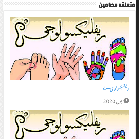
متعلقہ مضامین
ریفلیکسولوجی – 4
جون 2020