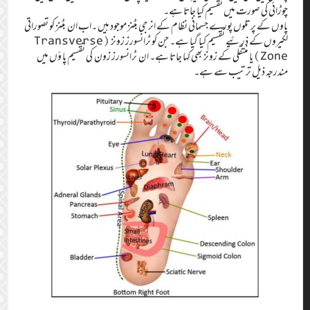
چوڑائی کی صورت میں تقسیم کیا جاتا ہے۔
پاوں کے پرتلوں پورے جسمانی نظام کے انرجی بٹنز موجود ہیں ۔اب ان بٹنز کو تصوراتی
لکیروں کے ذرئیے تقسیم کیا گیا ہے۔ جن کو ٹرانسورز زونز (Transverse
Zone)یا منتقلی کے زونز بھی کہا جاتا ہے۔ ان ٹرانسورز زون کی تقسیم پا ؤں میں
مندرجہ ذیل ترتیب سے ہے۔