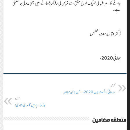
جائے گا۔ مراقبہ کی ٹھیک طرح مشق سے ذہن کی رفتار بڑھانے میں بھی مدد لی جاسکتی
ہے۔
ڈاکٹر وقار یوسف عظیمی
جولائی 2020ء
گزشتہ
روحانی ڈائجسٹ جون 2020ء – آن لائن مطالعہ
آئندہ
بوڑھاپے میں تیسری شادی!
متعلقہ مضامین