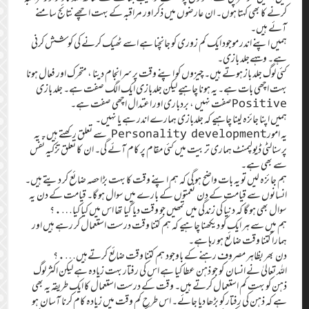
کرنے کا بھی کہتا ہوں۔ ان عارضوں میں ذکر اور مراقبہ کے بہت اچھےنتائج سامنے
آئے ہیں۔
ہمیں اپنے اندر موجود ایک کم زوری کو جانچنا ہے اسے ٹھیک کرنے کی کوشش کرنی
ہے۔ وہہےجلد بازی۔
کئی لوگ جلد باز ہوتے ہیں۔ چیزوں کو اپنے وقت پر سرانجام دینا ، متحرک اور فعال ہونا
بہت اچھی بات ہے۔ یہ ہونا چاہیے لیکن جلدبازی ایک الگ صفت ہے۔ جلد بازی
Positiveصفت نہیں ، بردباری اور اعتدال اچھی صفت ہے۔
ہمیں اپنا جائزہ لینا چاہیے کہ جلدبازی ہمارے اندر ہے یا نہیں۔
یہ امورPersonality development سے تعلق رکھتے ہیں۔ یہ
پرسنالٹی ڈیولپمنٹ ہماری تربیت میں کئی مقام پر کام آئے گی۔ ان کا تعلق تزکیہ نفس
سے بھی ہے۔
ہم جا ئزہ لیں تو یہ بات واضح ہو گی کہ ہم اپنے وقت کا بہت بڑا حصہ ضا ئع کر دیتے ہیں۔
انسانوں سے قیامت کے دن نعمتوں کے بارے میں سوال ہو گا۔ قیامت کے دن یہ
سوال بھی ہو گا کہ دنیا کی زندگی میں تمھیں جو وقت دیا گیا تھا اس میں کیا کیا….؟
ہم میں سے ہر ایک کو دیکھنا چا ہیے کہ ہم کتنا وقت درست استعمال کر رہے ہیں اور
ہمارا کتنا وقت ضا ئع ہو رہا ہے۔
دن بھر بظاہر مصروف رہنے کے باوجود ہم کتنا وقت ضائع کرتےہیں….؟
اللہ تعالیٰ نے انسان کو جو ذہن عطا کیا ہے اس کی رفتار بہت زیادہ ہے لیکن اکثر لوگ
ذہن کو بہت کم استعمال کرتے ہیں۔ وقت کے درست استعمال کا ایک طریقہ یہ بھی
ہے کہ ذہن کی رفتار کو بڑھا دیا جائے۔ اس طرح کم وقت میں زیادہ کام کرنا آسان ہو