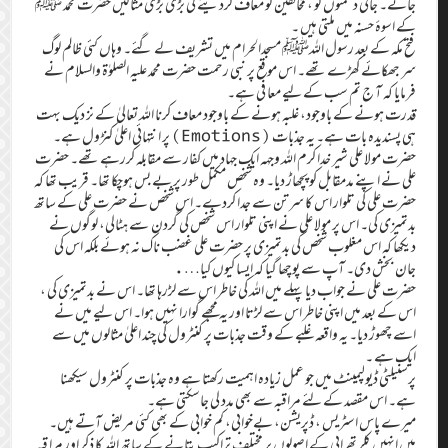
جائے۔ جانی دشمنوں کو ، مخالفین کو معاف کردینے کی بڑی بڑی مثالیں حضرت محمد ﷺ
کے اسوۂ حسنہ میں ملتی ہیں ۔
فتح مکہ کے بعد رسول اللہﷺ مسجدالحرام میں تشریف لے گئے۔ وہاں کئی ظالم لوگ
سر جھکائے کھڑے تھے۔ اس موقع پر نبی رحمت حضرت محمد علیہ الصلوٰۃ والسلام نے
فرمایا کہ آ ج تم سب کے لیے معا فی ہے۔
قدرت ہونے کے باوجود، غلبہ ہونے کے باوجود معاف کرنا اللہ تعالیٰ کے نز دیک بہت
ہی پسندیدہ بات ہے۔ یہ جذبات (Emotions) پر انتہائی اعلیٰ کنڑول ہے۔
حضرت مولا علی شیر خدا کرم اللہ وجہہ ایک جہاد میں کفار سے مقابلہ کررہے تھے۔ حضرت
علی نے اپنے مدمقابل کو پچھاڑ دیا۔ وہ شخص مکمل طور پر بے بس ہوچکا تھا۔ قریب تھا کہ
حضرت علی کی تلوار اس کا سر تن سے جدا کردے۔ اس شخص نے حضرت علی کے ساتھ
بدتمیزی کی۔ اس پر مولا علی نے اپنی تلوار اس شخص کی گردن سے ہٹالی، لوگوں نے
دیکھا کہ اس مغلوب شخص کی بدتمیزی پر حضرت علی غضب ناک نہ ہوئے بلکہ اس کی
جان بخش دی۔ آپ سے پوچھا گیا کہ ایسا کیوں کیا….
حضرت علی نے جواب دیا پہلے میں اللہ کی خاطر اس سے لڑرہا تھا۔ اس نے بدتمیزی کی ،
اس کے بعد میں اپنی خاطر اس سے لڑتا اور یہ مجھے گوارا نہیں ہوا۔ اس لیے میں نے
اسے چھوڑ دیا۔ یہ واقعہ غلبے کے وقت جذبات پر کنٹرول کی چند اعلیٰ مثالوں میں سے
ایک ہے ۔
پرسنیلٹی ڈیولپمینٹ میں جو عمل زیادہ اہمیت رکھتا ہے وہ جذبات پر کنٹرول سیکھنا
ہے۔ اس مقصد کے لئے مراقبہ سے بھی مدد لی جاسکتی ہے۔
میرے پاس اسٹریس ، ڈپریشن، بےخوابی، کم خوابی کے بھی کئی مریض آتے ہیں۔
میں انہیں کلر تھراپی کے اصولوں پر مختلف تراکیب بتانے کے ساتھ اللہ کا ذکر اور مرا قبہ