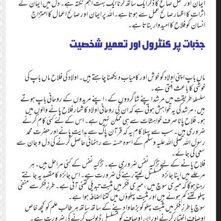
ایمان اور عمل صالح کا ذکر ایک ساتھ کرنا ایک بہت اہم نکتہ ہے۔ دل میں ایمان کے
اثرات کا اظہار صا لح عمل سے ہوتا ہے۔اللہ پر ایمان اور صالح اعمال کا امتزاج
انسان کو فلاح کا امیدوار بناتا ہے۔
جذبات پر کنٹرول اور تعمیر شخصیت
ماں باپ اپنی اولاد کو خوش اور کامیاب دیکھنا چاہتے ہیں۔ اولاد کی فلاح ماں باپ کی
خوشی کا باعث بنتی ہے۔
سلسلۂ طریقت میں مرشد اپنے شاگردوں کے، اپنے مریدوں کے روحانی باپ ہوتے
ہیں، مرشد کی یہ خوا ہش ہوتی ہے کہ ان کی روحانی اولاد کا شمار فلاح پانے والوں میں
ہو۔ فلاح پانا صرف خواہشات سے ہی ممکن نہیں ہے۔ اس کے لئے کئی کام کرنے
ضروری ہیں۔ سب سے پہلا کام یہ کہ قرآن پاک سے ہدایت پانے اور حضرت محمد
رسول اللہ صلی اللہ علیہ وسلم کے اسوہ حسنہ سے رہنمائی حاصل کرنے کی دل و جان سے
سعی کی جائے۔
فلاح پانے کے لیے تزکیہ نفس ضروری ہے۔ تزکیہ نفس کے کئی مراحل ہیں۔ ہر
مرحلے میں اپنا جائزہ مسلسل لیتے رہنے کی ضرورت ہے۔ اس جائزہ کا مقصد یہ جانتے
رہنا ہوگا کہ میری سوچ میں ، میری فکر میں مثبت تبدیلی کتنی آئی ہے۔ طرزِفکر سے منفی
پہلو کتنے کم ہوئے ہیں اور مثبت پہلوؤں میں کتنا اضافہ ہوا ہے۔
سوچ یا طرزِ فکر میں مثبت پہلو کو بڑھاوا دینے کے ساتھ ساتھ ہر طالب علم کو کچھ خاص
اوصاف اختیار کرنے اور ان اوصاف کو مسلسل ڈیولپ کرنے کی ضرورت ہے۔