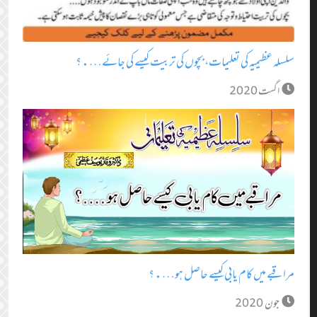
سلسلہ عظیمیہ کی تعلیمات، بچوں کی تربیت کیسے کی جائے….؟
اگست 2020
مراقبے میں کام یابی کیسے حاصل ہو….؟
جون 2020