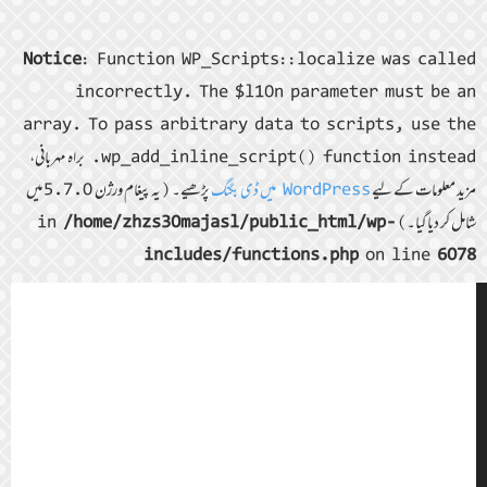
Notice
: Function WP_Scripts::localize was called
incorrectly. The $l10n parameter must be an
array. To pass arbitrary data to scripts, use the
wp_add_inline_script() function instead. براہ مہربانی،
مزید معلومات کے لیے
WordPress میں ڈی بگنگ
پڑھیے۔ (یہ پیغام ورژن 5.7.0 میں
شامل کر دیا گیا۔) in
/home/zhzs30majasl/public_html/wp-
includes/functions.php
on line
6078