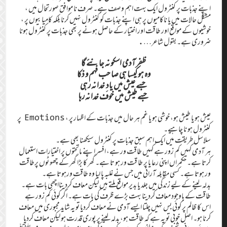
اپنے جذبات پر کنٹرول ایک بہت اہم وصف ہے۔ صرف نا موافق صورتحال میں ،
مشکل حالات میں یا ناکامیوں پر ہی اپنے جذبات کو کنٹرول نہیں کرنا بلکہ کامیابیوں پر ،
خوشیوں کے مواقع اور طاقت اور اختیار کے حاصل ہونے پر بھی جذبات پر کنٹرول ہونا
ضروری ہے۔ بقول شاعر….
ظفر آدمی اسکو نہ جا نئے گا
وہ ہو کیسا ہی صا حب فہم و ذکا
جسے عیش میں یاد ِ خدا نہ رہی
جسے طیش میں خوف خدا نہ رہا
عیش ہو یا طیش ہو، خوشی ہو یا غم ہر حال میں جذبات کے اظہار پر ، Emotions پر
کنٹرول ہو نا چا ہیے۔
سلاسل طریقت میں ایک اہم سبق جذبات پر کنٹرول سیکھنا بھی ہے۔
ہر آدمی کہیں کم زور ہے کہیں طاقت ور ہے، افسر اپنے ماتحتوں پر اختیارات استعمال
کرتا ہے۔ حکمراں اپنی رعا یا پر طا قت ور ہو تا ہے۔ گھر کا بڑا گھر کے چھو ٹوں پرطاقت
ور ہوتا ہے۔ کسی مقابلہ آرائی میں جس نے غلبہ پا لیا وہ طاقت ورہوتا ہے۔
بدلہ لینے کے لیے زندگی میں جلد یا بدیر مواقع ملتے ہیں لیکن معاف کردینااچھی بات ہے۔
طاقت کے باوجود معاف کردینا بہت بڑے ظرف کی بات ہے۔ اگر کوئی کم زور ہے
اس کا ظالم پر کوئی بس نہیں چلتا ایسے آدمی نے معاف کردیا تو یہ شاید مجبوری میں معاف
کرنا ہو۔ اصل خوبی تو یہ ہے کہ طاقت ہو، بدلہ لینے پر پوری قدرت ہو لیکن معاف کردیا