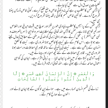
تعلیمات پر صدق دل سے عمل کیا جائے۔
کیا تزکیہ نفس کا مطلب یہ ہے کہ بندہ کوئی خاص وضع قطع کرے۔کوئی خاص ڈریس پہننا
شروع کردے۔ خواتین خاص قسم کا کوئی برقعہ پہننا شروع کر دیں۔
جی نہیں۔
تزکیہ نفس کے پراسیس کامطلب بنیادی طور پر فکر اور سوچ میں مثبت تبدیلی اور اخلاص
اور خیرخواہی لانا ہے۔ نفس کا تزکیہ اللہ تعالیٰ کے احکامات امر و نواہی (امر بالمعروف و
نہی عن المنکر) پر عمل کرنے سے اور اپنی زندگی کو اللہ کی مرضی کے مطابق ڈھال لینے
سے ہوتا ہے۔ اس کام کے لیے نیت کا خالص ہونا ضروری ہے۔ نیت کا تعلق
انسان کے باطن سے ہے۔ نیت کی پاکیزگی کے ساتھ ظاہری معاملات درست ہونا
ضروری ہیں۔ ظاہری معاملات کے لئے کچھ معیار اور پیمانے ہیں۔
ایک آدمی یہ کہتا ہے کہ میں اللہ پر ایمان لایا… یہ زبانی اقرار ہے۔ ایمان کی گواہی
اعمال صالحہ کے ذریعے ہوتی ہے۔ اللہ تعالیٰ ارشاد فرماتے ہیں۔
وَالْعَصْرِ o إِنَّ الْإِنْسَانَ لَفِي خُسْرٍ o إِلَّا
الَّذِينَ آَمَنُوا وَعَمِلُوا الصَّالِحَاتِ
زمانے کی قسم انسان خسارے میں ہے۔ سوائے ان لوگوں کے جو ایمان لائے اور
انہوں نے صالح کام کئے ۔