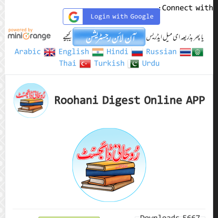
Connect with:
Login with Google
یا پھر بذریعہ ای میل ایڈریس
کیجیے
Arabic
English
Hindi
Russian
Thai
Turkish
Urdu
Roohani Digest Online APP