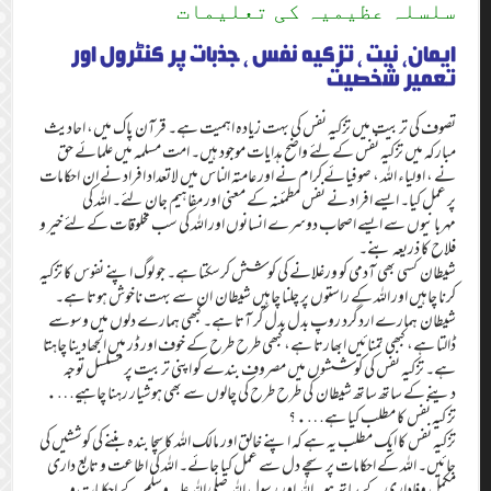
سلسلہ عظیمیہ کی تعلیمات
ایمان، نیت ، تزکیہ نفس ، جذبات پر کنٹرول اور
تعمیر شخصیت
تصوف کی تربیت میں تزکیہ نفس کی بہت زیادہ اہمیت ہے۔ قرآن پاک میں، احادیث
مبارکہ میں تزکیہ نفس کے لئے واضح ہدایات موجود ہیں۔ امت مسلمہ میں علمائے حق
نے ، اولیاء اللہ ، صوفیائے کرام نے اور عامتہ الناس میں لاتعداد افراد نے ان احکامات
پر عمل کیا۔ ایسے افراد نے نفس مطمئنہ کے معنی اور مفاہیم جان لئے۔ اللہ کی
مہربانیوں سے ایسے اصحاب دوسرے انسانوں اور اللہ کی سب مخلوقات کے لئے خیر و
فلاح کا ذریعہ بنے۔
شیطان کسی بھی آدمی کو ورغلانے کی کوشش کرسکتا ہے۔ جو لوگ اپنے نفوس کا تزکیہ
کرنا چاہیں اور اللہ کے راستوں پر چلنا چاہیں شیطان ان سے بہت ناخوش ہوتا ہے۔
شیطان ہمارے اردگرد روپ بدل بدل کر آتا ہے۔ کبھی ہمارے دلوں میں وسوسے
ڈالتا ہے، کبھی تمنائیں ابھارتا ہے، کبھی طرح طرح کے خوف اور ڈر میں الجھادینا چاہتا
ہے۔ تزکیہ نفس کی کوششوں میں مصروف بندے کو اپنی تربیت پر مسلسل توجہ
دینے کے ساتھ ساتھ شیطان کی طرح طرح کی چالوں سے بھی ہوشیار رہنا چاہیے….
تز کیہ نفس کا مطلب کیا ہے….؟
تزکیہ نفس کا ایک مطلب یہ ہے کہ اپنے خالق اور مالک اللہ کا سچا بندہ بننے کی کوششیں کی
جائیں۔ اللہ کے احکامات پر سچے دل سے عمل کیا جائے۔ اللہ کی اطاعت و تابع داری
مکمل وفاداری کے ساتھ ہو۔ اللہ اور رسول اللہ صلی اللہ علیہ وسلم کے احکامات و