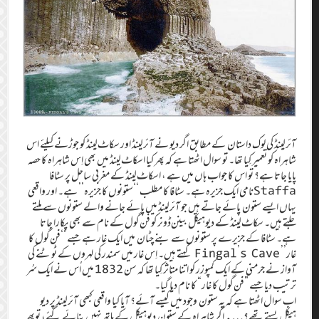
آئرلینڈ کی لوک داستان کے مطابق اگر دیو نے آئرلینڈ اور سکاٹ‌لینڈ کو جوڑنے کیلئے اس
شاہراہ کو تعمیر کِیا تھا۔‏ تو سوال اٹھتا ہے کہ پھر کیا اسکاٹ‌لینڈ میں بھی اِس شاہراہ کا حصہ
پایا جاتا ہے؟‏ تو اس کا جواب ‌ہاں میں ہے ،‏ اسکاٹ‌لینڈ کے مغربی ساحل پر سٹافا
Staffaنامی ایک جزیرہ ہے۔‏ سٹافا کا مطلب ‘‘ستونوں کا جزیرہ’’‏ ہے۔‏ اور واقعی
یہاں ایسے ستون پائے جاتے ہیں جو آئرلینڈ میں پائے جانے والے ستونوں سے ملتے
جلتے ہیں۔‏ سکاٹ‌لینڈ کے دیوہیکل بینن‌ڈونر کو فن‌گول کے نام سے بھی پکارا جاتا
ہے۔‏ سٹافا کے جزیرے پر ستونوں سے بنے چٹان میں ایک غار ہے جسے ‘‘فن‌گول کا
غار’’ Fingal’s Cave‏ کہتے ہیں۔‏ اِس غار میں سمندر کی لہروں کے ٹوٹنے کی
آواز نے جرمنی کے ایک کمپوزر کو اتنا متاثر کِیا تھا کہ سن 1832 میں اُس نے ایک سُر
ترتیب دیا جسے ”‏فن‌گول کا غار“‏ کا نام دیا گیا۔‏
اب سوال اٹھتا ہے کہ یہ ستون وجود میں کیسے آئے؟‏ آیا کیا واقعی کبھی آئرلینڈ پر دیو
ہیکل بستے تھے؟…. اگر شاہراہ کے ستون دیوہیکل کے ہاتھ نہیں بنائے گئے،‏ توپھر