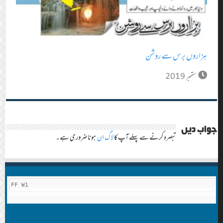
ہزاروں برس سے روشن
ستمبر 2019
جواب دیں
تبصرہ کرنے سے پہلے آپ کا
لاگ ان
ہونا ضروری ہے۔
FF W1