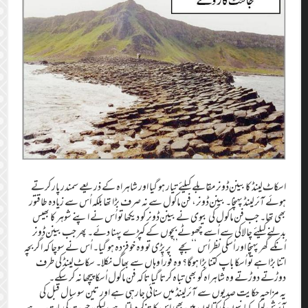
اسکاٹ‌لینڈ کا بینن‌ڈونر مقابلے کیلئے تیار ہو گیا اور شاہراہ کے ذریعے سمندر پار کرتے
ہوئے آئرلینڈ پہنچا۔‏ بینن‌ڈونر،‏ فن‌ماکول سے نہ صرف بڑا تھا بلکہ اُس سے زیادہ طاقتور
بھی تھا۔‏ جب فن‌ماکول کی بیوی نے بینن‌ڈونر کو دیکھا تو اُس نے اپنے شوہر کا بھیس
بدلنے کیلئے چالاکی سے اُسے چھوٹے بچوں کے کپڑے پہنا دئے۔‏ پھر جب بینن‌ڈونر
اُنکے گھر پہنچا اور اُسکی نظر اُس ‘‘‏بچے’’ ‏ پر پڑی تو وہ خوفزدہ ہو گیا۔‏ اُس نے سوچا کہ اگر بچہ
اتنا بڑا ہے تو اُسکا باپ کتنا بڑا ہوگا؟‏ وہ فوراً وہاں سے بھاگ نکلا۔‏ سکاٹ‌لینڈ کی طرف
دوڑتے دوڑتے وہ شاہراہ کو بھی تباہ کرتا گیا تاکہ فن‌ماکول اُسکا پیچھا نہ کر سکے۔‏
یہ مزاحیہ حکایت صدیوں سے آئرلینڈ میں سنائی جارہی ہے اور تین سو سال قبل کی
آئرش لوک کہانیوں کی کتابوں میں بھی اس کا تذکرہ ملتا ہے، لیکن حیرت کی بات یہ ہے