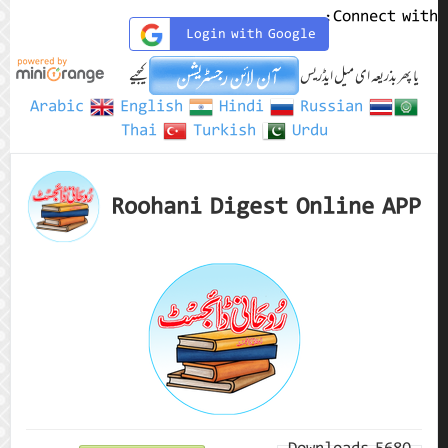
Connect with:
Login with Google
یا پھر بذریعہ ای میل ایڈریس
کیجیے
Arabic
English
Hindi
Russian
Thai
Turkish
Urdu
Roohani Digest Online APP