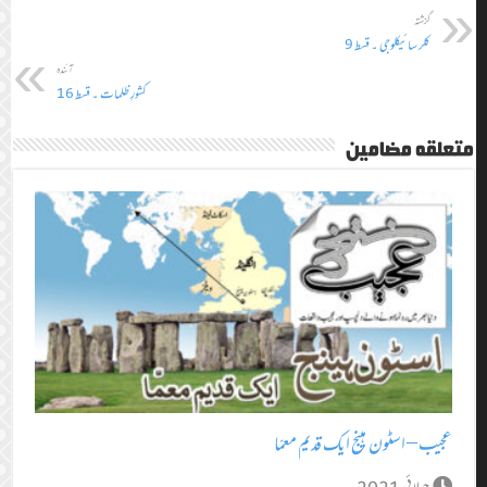
گزشتہ
کلر سائیکلوجی ۔ قسط 9
آئندہ
کشورِ ظلمات ۔ قسط 16
متعلقہ مضامین
عجیب – اسٹون ہینج ایک قدیم معمّا