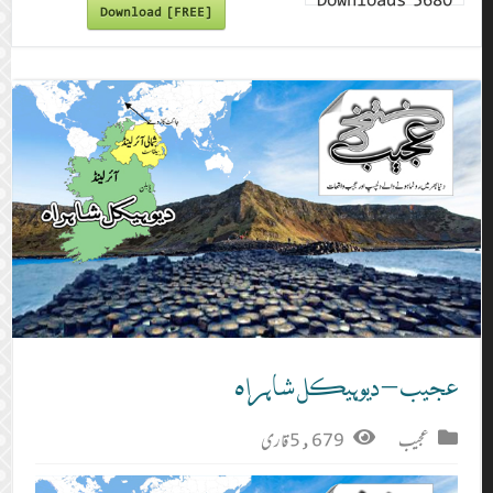
Downloads
5680
Download [FREE]
عجیب – دیوہیکل شاہراہ
عجیب
5,679 قاری