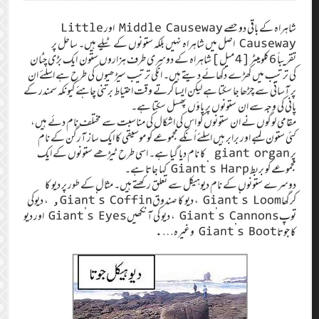
شاہراہ کے باقی دو حصے Middle Causeway اور Little
Causeway اصل میں شاہراہ نہیں بلکہ ستونوں کے ٹیلے ہیں۔‏ ساحل پر
تقریباً 6کلومیٹر [4 میل]‏ شاہراہ کے دوسری طرف ہزاروں ستون ایک بڑی چٹان
کی ترتیب میں کھڑے دکھائے دیتے ہیں۔‏ انکی ترتیب سیڑھیوں کی طرح ہے اسلئے ان
پر آسانی سے چڑھا جا سکتا ہے‏ لیکن ایسا کرتے وقت احتیاط برتنی چاہئے کیونکہ سمندر کے
پانی کی وجہ سے ان ستونوں پر پاؤں پھسل سکتا ہے۔‏
مقامی لوگوں نے ان ستونوں کو اس کی اشکال کی مناسبت سے مختلف نام دئے ہیں،
کئی ستون لمبے اور برابر ہیں اسلئے اُنکے مجموعے کو ‏موسیقی کا ایک ساز آرگن کے نام
پر giant organ ‏ کا نام دیا گیا ہے۔‏ اسی طرح ٹیڑھے ستونوں کے ایک
مجموعے کو بربط Giant’s Harp کہا جاتا ہے۔‏
دوسرے ستونوں کے نام دیوہیکل سے تعلق رکھتے ہیں۔‏ مثال کے طور پر دیو کا
کرگھاGiant’s Loom ،‏ دیو کا صندوقGiant’s Coffin, ،‏ دیوکی
توپGiant’s Cannons ،‏ دیو کی آنکھیںGiant’s Eyes اور دیو
کا جوتاGiant’s Boot وغیرہ….