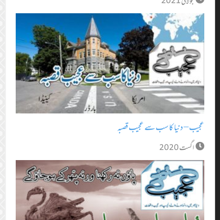
جولائی 2021
عجیب – دنیا کا سب سے عجیب قصبہ
اگست 2020