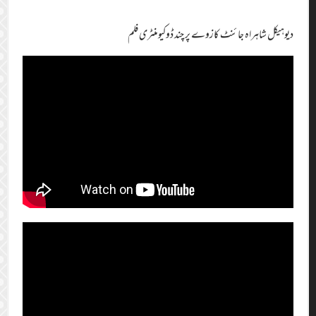
دیوہیکل شاہراہ جائنٹ کازوے پر چند ڈوکیومنٹری فلم