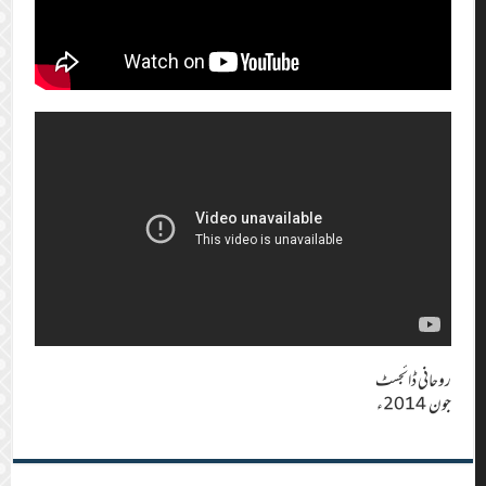
روحانی ڈائجسٹ
جون 2014ء