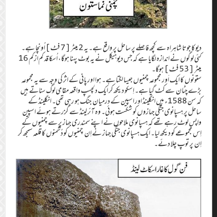
دیوکا جوتا شاہراہ سے کچھ فاصلے پر ساحل پر واقع ہے۔‏ یہ 2 میٹر [‏7 فٹ]‏ اُونچا ہے۔‏
کئی لوگوں نے اندازہ لگایا ہے کہ جس دیوہیکل نے یہ بوٹ پہنا ہوگا،‏ اُسکا قد کم‌ازکم 16
میٹر [53 فٹ]‏ ہوگا۔‏
ستونوں کا ایک اَور مجموعہ چمنیوں جیسا لگتا ہے۔‏ ہوا اور پانی کے اثر کی وجہ سے یہ مجموعہ
بڑے چٹان سے کٹ گیا ہے۔‏ اِسکو دیکھ کر ایک دلچسپ واقعہ مقامی لوگ سناتے ہیں
کہ سن 1588ء میں انگلینڈ اور اسپین کے درمیان جنگ ہو رہی تھی۔‏ انگلینڈ کے
ساحل پر ہسپانوی جنگی جہازوں کو شکست ہوئی۔‏ وہ آئرلینڈ سے گزرتے ہوئے اسپین
واپس لوٹ رہے تھے کہ ہسپانوی ملاحوں نے اپنے سمندری جہاز پر سے چمنیوں کے
اِس مجموعے کو دیکھ لیا۔‏ ایک ہسپانوی جنگی جہاز نے اِن چمنیوں کو دُشمنوں کا قلعہ سمجھ کر
اِن پر توپ چلا دئے۔‏