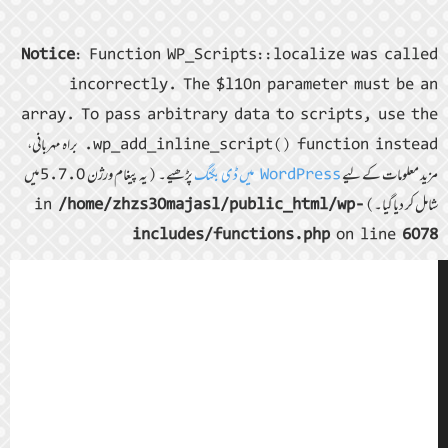
Notice
: Function WP_Scripts::localize was called
incorrectly. The $l10n parameter must be an
array. To pass arbitrary data to scripts, use the
wp_add_inline_script() function instead. براہ مہربانی،
مزید معلومات کے لیے
WordPress میں ڈی بگنگ
پڑھیے۔ (یہ پیغام ورژن 5.7.0 میں
شامل کر دیا گیا۔) in
/home/zhzs30majasl/public_html/wp-
includes/functions.php
on line
6078