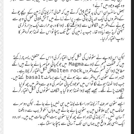
وہ کیسے وجود میں آئے؟‏
بعض سائنسدان اس کی یہ توجیح پیش کرتے ہیں کہ شمالی آئرلینڈ کی زمین کے نیچے چونے
کے پتھروں کی ایک تہہ پائی جاتی ہے۔‏ پرانے زمانے میں آتش‌فشانی عمل کی وجہ سے
چونے کے پتھر میں شگافوں سے لاوا اُگلنے لگا۔‏ لاوا کا درجۂ‌حرارت ایک ہزار ڈگری
سینٹی‌گریڈ سے زیادہ تھا۔‏ جب یہ زمین کی سطح تک پہنچا تو اس نے ٹھنڈا ہو کر پتھر کا
روپ اختیار کر لیا۔‏
لیکن اس لاوے نے ستونوں کی شکل کیوں اختیار کر لی؟‏ اس کے متعلق ریسرچرز کہتے
ہیں کہ مختلف قسم کے لاوے Magma میں جو کیمیائی عناصر پائے جاتے ہیں اِنکے
مطابق لاوا کئی قسم کے پتھروں Molten rockکی شکل اختیار کر لیتا ہے۔‏
شاہراہ کے ستون جس پتھر سے بنے ہوئے ہیں اُسے بسالٹ basalt کہتے ہیں۔‏
جب لاوا ٹھنڈا ہونے لگا تو اس میں موجود کیمیائی عناصر کی وجہ سے پتھر میں چھ کونیا
شگاف پڑنے لگے۔‏ جیسے جیسے لاوا ٹھنڈا ہوتا گیا یہ شگاف ستونوں کی شکل اختیار کرنے
لگے۔‏
ایسے ستون صرف آئرلینڈ اور اسکاٹ‌لینڈ میں ہی نہیں پائے جاتے۔‏ لیکن دوسرے
ممالک میں جن علاقوں میں یہ ستون پائے جاتے ہیں وہاں اُنکو قریب سے دیکھنا
آسان نہیں ۔‏ آئرلینڈ کی شاہراہ کے چھ کونیا ستون بہت اچھی حالت میں ہیں۔‏ اور وہ
ایک ایسی جگہ واقع ہیں جہاں ان تک آسانی سے پہنچا جا سکتا ہے۔‏