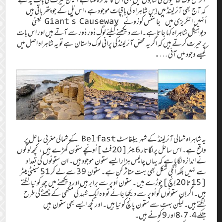
کہ آج بھی آئرلینڈ میں اِس شاہراہ کی باقیات موجود ہے، اس پُل کے جو پتھر باقی ہیں
اُنہیں انگریزی میں ‘‘‏جائنٹس کوزوئے’’‏ Giant’s Causeway یعنی
دیوہیکل شاہراہ کہا جاتا ہے۔‏اسے دیکھنے کیلئے لوگ دُور دُور سے آتے ہیں اور اس بات
پر حیرت کرتے ہیں کہ اگر یہ محض آئرلینڈ کی پرانی لوک داستان ہے تو یہ شاہراہ اصل میں
کیسے وجود میں آئی ….‏
یہ شاہراہ شمالی آئرلینڈ کے شہر بیلفاسٹ Belfast کے شمالی مغربی ساحل پر
واقع ہے۔‏ اس ساحل پر لگاتار 6 میٹر [‏20فٹ]‏ اُونچے ستون کھڑے ہیں ، ‏ کچھ لوگوں
نے اندازہ لگایا ہے کہ یہاں چالیس ہزار ایسے ستون موجود ہیں۔‏ ان ستونوں کی تعداد
سے نہیں بلکہ اُنکی شکل بھی بہت متاثر کن ہے۔‏ ستون 39 سے لے کر 51 سینٹی‌میٹر
[15 تا 20 اِنچ]‏ چوڑے ہیں۔‏ ستون اُوپر سے برابر ہیں اور دیکھنے میں چھ کونیا لگتے
ہیں۔‏ اگر اِن ستونوں کو اُوپر سے دیکھا جائے تو وہ ایک شہد کی مکھی کے چھتّے کی طرح
لگتے ہیں۔‏ لیکن بہت سے ستون پانچ کونیا ہیں۔‏ اور کچھ ایسے بھی ستون ہیں
جنکے4،‏ 7،‏8 اور 9 کونے ہیں۔‏