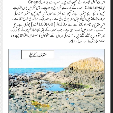
اس دیوہیکل شاہراہ کے تین حصے ہیں۔‏ سب سے بڑا حصہGrand
Causeway سمندر کے کنارے شروع ہوتا ہے۔‏ پہلی نظر میں یوں لگتا ہے
جیسے اُونچے نیچے ستون بےترتیبی سے کھڑے ہوں لیکن جیسے جیسے ستون سمندر کی
طرف بڑھتے ہیں اُنکی اُونچائی برابر ہوتی جاتی ہے۔‏ یہ حصہ ایک سڑک کی طرح لگتا ہے۔‏
اِس مقام پر شاہراہ 20 سے لے کر 30 میٹر [60تا100 فٹ]‏ چوڑی ہے۔‏ جو
آگے جاکر سمندر میں ڈوب رہی ہے۔ جب سمندر کے پانی کا چڑھاؤ کم ہونے لگا تو لوگ
پھرستونوں پر ٹہلنے لگتے ہیں۔ ‏ سمندر کی لہروں تلے ستونوں کا سلسلہ ایسا لگتا تھا جیسے وہ
سکاٹ‌لینڈ کی جانب رُخ کر رہا ہو۔‏