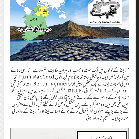
آئرلینڈ کے لوگوں میں ایک بہت دلچسپ اور مزاحیہ حکایت مشہور ہے ، کہ کسی زمانے
میں آئرلینڈ میں ایک دیوہیکل رہتا تھا جسکا نام فن‌ماکولFinn MacCool تھا،‏
اس کی اسکاٹ‌لینڈ کے ایک شخص بینن‌ڈونر Benan donner سے دشمنی تھی
۔ وہ اس کے ساتھ طاقت آزمائی کرنا چاہتا تھا۔‏ مگر ایسا کرنے کیلئے اِن میں سے ایک کو
سمندر پار کرکے دوسرے کے علاقے میں پہنچنا تھا۔‏ لیکن اُنکے پاس اتنی بڑی کشتی
نہیں تھی جس میں وہ سفر کر پاتے۔‏ اِس مشکل کو حل کرنے کیلئے فن‌ماکول نے پتھروں
کے بڑے بڑے ستونوں کو استعمال کرتے ہوئے اسکاٹ‌لینڈ اور آئرلینڈ کے درمیانی
سمندر پر ایک عظیم شاہراہ بنائی۔‏