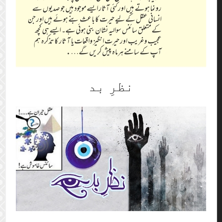
رونما ہوتے ہیں اور کئی آثار ایسے موجود ہیں جو صدیوں سے
انسانی عقل کے لیے حیرت کا باعث بنے ہوئے ہیں اور جن
کے متعلق سائنس سوالیہ نشان بنی ہوئی ہے۔ ایسے ہی کچھ
عجیب وغریب اور حیرت انگیز واقعات یا آ ثار کا تذکرہ ہم
آپ کے سامنے ہرماہ پیش کریں گے….
نظرِ بد