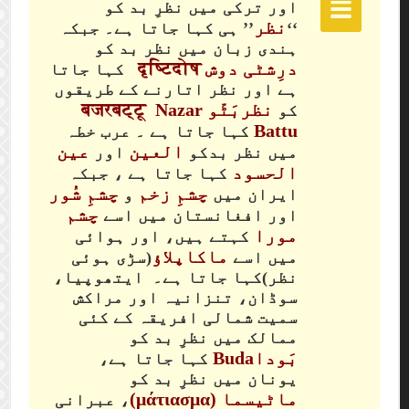
اور ترکی میں نظرِ بد کو
نظر
‘‘
’’ ہی کہا جاتا ہے۔ جبکہ
ہندی زبان میں نظر بد کو
درِشٹی دوش दृष्टिदोष
کہا جاتا
ہے اور نظر اتارنے کے طریقوں
نظربَٹّو बजरबट्टू Nazar
کو
Battu
کہا جاتا ہے ۔ عرب خطہ
العین
عين
میں نظر بدکو
اور
الحسود
کہا جاتا ہے ، جبکہ
چشمِ زخم
چشمِ شُور
ایران میں
و
چشم
اور افغانستان میں اسے
مورا
کہتے ہیں، اور ہوائی
ماکاپلاؤ
میں اسے
(سڑی ہوئی
نظر)کہا جاتا ہے۔ ایتھوپیا،
سوڈان، تنزانیہ اور مراکش
سمیت شمالی افریقہ کے کئی
ممالک میں نظرِ بد کو
بَوداBuda
کہا جاتا ہے،
یونان میں نظرِ بد کو
ماٹیسما (μάτιασμα)
، عبرانی