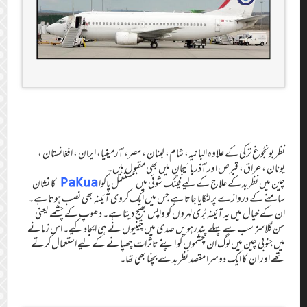
نظر بونجُوغ ترکی کے علاوہ البانیہ، شام، لبنان، مصر، آرمینیا، ایران، افغانستان،
یونان، عراق، قبرص اور آذربائیجان میں بھی مقبول ہیں۔
PaKua
چین میں نظر بد کے علاج کے لیے فینگ شوئی میں مستعمل پاکوا
کا نشان
سامنے کے دروازے پر لٹکایا جاتا ہے جس میں ایک کروی آئینہ بھی نصب ہوتا ہے۔
ان کے خیال میں یہ آئینہ بُری لہروں کو واپس بھیج دیتا ہے۔ دھوپ کے چشمے یعنی
سن گلاسز سب سے پہلے پندرہویں صدی میں چینیوں نے ہی ایجاد کیے۔ اس زمانے
میں جنوبی چین میں لوگ ان چشموں کو اپنے تاثرات چھپانے کے لیے استعمال کرتے
تھے اور ان کا ایک دوسرا مقصد نظر بد سے بچنا بھی تھا۔