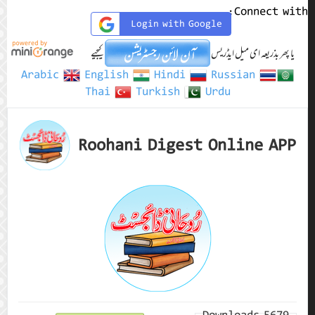
Connect with:
Login with Google
یا پھر بذریعہ ای میل ایڈریس
کیجیے
Arabic
English
Hindi
Russian
Thai
Turkish
Urdu
Roohani Digest Online APP