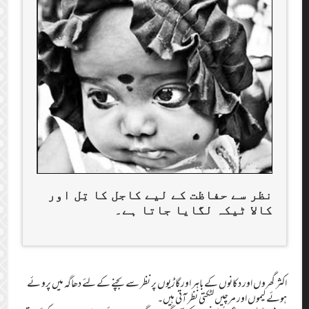
نظر سے حفاظت کے لیے کاجل کا تِل اور
کالا ٹیکہ لگایا جاتا ہے۔
اکثر گھروں اور دکانوں کے باہر اور گاڑیوں پر نظر سے بچنے کے لئے دھاگہ میں پرو ئے
ہوئے لیموں اور مرچیں لٹکتی نظر آتی ہیں۔