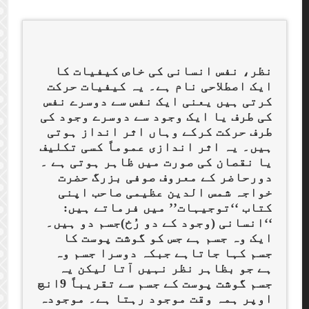
نظر، نفس انسانی کی خاص کیفیات کا
ایک اصطلاحی نام ہے۔ یہ کیفیات حرکت
کرتی ہیں یعنی ایک نفس سے دوسرے نفس
کی طرف یا ایک وجود سے دوسرے وجود کی
طرف حرکت کرکے وہاں اثر انداز ہوتی
ہیں۔ یہ اثر اندازی عموماً کسی تکلیف
یا نقصان کی صورت میں ظاہر ہوتی ہے ۔
دورحاضر کے معروف صوفی بزرگ حضرت
خواجہ شمس الدین عظیمی صاحب اپنی
کتاب ‘‘توجیہات’’ میں فرماتے ہیں:
‘‘انسانی (وجود کے دو رُخ)جسم دو ہیں۔
ایک وہ جسم ہے جس کو گوشت پوست کا
جسم کہا جاتاہے جبکہ دوسرا جسم وہ
ہے جو بظاہر نظر نہیں آتا لیکن یہ
جسم گوشت پوست کے جسم سے تقریباً 9انچ
اوپر ہمہ وقت موجود رہتا ہے۔ موجودہ