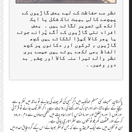
نظر سے حفاظت کے لیے بعض گاڑیوں کے
پیچھے کالی ہیبت ناک شکل یا ایک
آنکھ کی تصویر لگاتے ہیں ۔ بعض
افراد نئی گاڑیوں کے آگے پُرانے جوتے
یا پھر کالا کپڑا لٹکاتے ہیں کچھ
گاڑیوں ، ٹرکوں اور دکانوں پر کچھ
الفاظ بھی لکھے ہوتے ہیں جیسے بری
نظر والے تیرا منہ کالا اور چشم ِ بد
دور وغیرہ۔
پاکستان سمیت کئی مسلم ممالک میں اگر کسی کی تعریف کی جائے تو ساتھ میں نظر بد سے
بچنے کے لیے ماشاءالله اور تبارك الله کہنے کی روایت ہے۔ اگر نظر لگ جائے تو قرآنی
سورتوں (سورہ الفلق اور سورۂ الناس) اور احادیث میں لکھی دعاؤں سے دم ، درود
کرکے اور مختلف گھریلو ٹوٹکوں سے نظر اتاری جاتی ہے۔
ان ٹوٹکوں میں سے ایک طریقہ یہ ہے کہ جس کو نظر ہوجائے اس کے گرد طاق اعداد میں