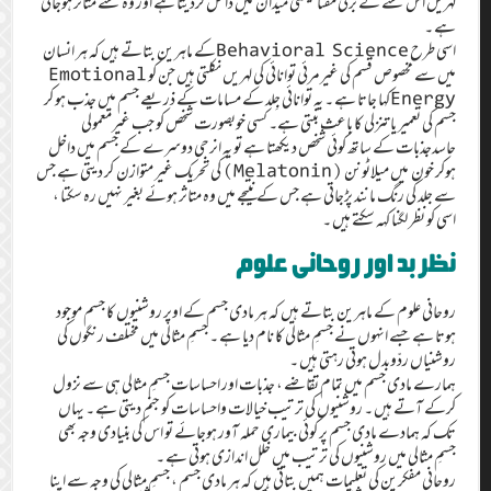
لہریں اس شئے کے برقی مقناطیسی میدان میں داخل کردیتا ہے اور وہ شئے متاثر ہوجاتی
ہے ۔
اسی طرح Behavioral Scienceکے ماہرین بتاتے ہیں کہ ہر انسان
میں سے مخصوص قسم کی غیرمرئی توانائی کی لہریں نکلتی ہیں جن کو Emotional
Energyکہا جاتا ہے ۔ یہ توانائی جِلد کے مسامات کے ذریعے جسم میں جذب ہو کر
جسم کی تعمیر یا تنزلی کا باعث بنتی ہے۔ کسی خوبصورت شخص کو جب غیرمعمولی
حاسدجذبات کے ساتھ کوئی شخص دیکھتا ہے تو یہ انرجی دوسرے کے جسم میں داخل
ہوکر خون میں میلاٹونن (Melatonin) کی تحریک غیر متوازن کر دیتی ہے جس
سے جلد کی رنگ مانند پڑجاتی ہے جس کے نتیجے میں وہ متاثر ہوئے بغیر نہیں رہ سکتا ،
اسی کو نظر لگنا کہہ سکتے ہیں ۔
نظربد اور روحانی علوم
روحانی علوم کے ماہرین بتاتے ہیں کہ ہر مادی جسم کے اوپر روشنیوں کا جسم موجود
ہوتا ہے جسے انہوں نے جسمِ مثالی کا نام دیا ہے ۔ جسمِ مثالی میں مختلف رنگوں کی
روشنیاں ردّوبدل ہوتی رہتی ہیں ۔
ہمارے مادی جسم میں تمام تقاضے ، جذبات اور احساسات جسمِ مثالی ہی سے نزول
کرکے آتے ہیں ۔ روشنیوں کی ترتیب خیالات واحساسات کو جنم دیتی ہے ۔ یہاں
تک کہ ہمادے مادی جسم پر کوئی بیماری حملہ آور ہوجائے تو اس کی بنیادی وجہ بھی
جسمِ مثالی میں روشنیوں کی ترتیب میں خلل اندازی ہوتی ہے ۔
روحانی مفکرین کی تعلیمات ہمیں بتاتی ہیں کہ ہر مادی جسم ، جسمِ مثالی کی وجہ سے اپنا