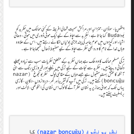
ایتھوپیا، سوڈان، تنزانیہ اور مراکش سمیت شمالی افریقہ کے کئی ممالک میں نظرِ بد کو
بَوداBuda کہا جاتا ہے، نظر بد سے بچاؤ کے لیے ایک موٹی ڈوری میں موتی ، دھاتی
اشیاء اور کپڑوں میں موم جامہ کی چند جڑی بوٹیاں لٹکائے رہتے ہیں، اس کے علاوہ
وہاں خدا کے نام کا ورد بھی نظر سے بچاؤ کے لیے مضبوط ڈھال سمجھاجاتا ہے۔
ترکی مسلم ممالک کا وہ ملک ہے جہاں نظر بد کے متعلق نظریات سب سے زیادہ پھیلے
دکھائی دیتے ہیں۔ نظربد سے نجات کے لیے ترکی میں نیلے اور فیروزی رنگ سے بنی
آنکھ کا نقش بہت مقبول ہے جسے وہاں کے مقامی لوگ ‘‘نظر بونجُوغ’’(nazar
boncuğu) کہتے ہیں۔ ترکی میں آپ کوتقریباً ہر گھر، دروازوں، دکان، گاڑی
یہاں تک کہ ہوائی جہاز پر یہ نشان نظر آئے گا لوگ اس نشان کی انگوٹھی، لاکٹ اور
بریسلیٹ پہنتے ہیں۔
(nazar boncuğu)
نظربونجُوغ
کا