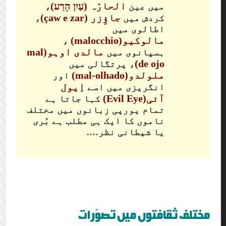
الحارّہ (עַיִן הָרַע)
میں عین
،
جاؤِزر (çaw e zar)
کردش میں
،
اطالوی میں
مالوکیو(malocchio)
،
مالدی اوہو(mal
ہسپانوی میں
de ojo)
، پرتگالی میں
ملولدو(mal-olhado)
اور
اِیول
انگریزی میں اسے
آئی(Evil Eye)
کہا جاتا ہے
تمام یورپی زبانوں میں مختلف
ناموں کا ایک ہی مطلب ہے بُری
یا شیطانی نظر….
مختلف ثقافتوں میں تصوّرات