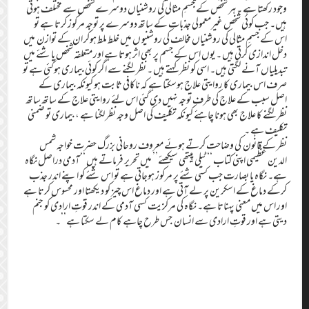
وجود رکھتا ہے ۔ ہر شخص کے جسمِ مثالی کی روشنیاں دوسرے شخص سے مختلف ہوتی
ہیں۔ جب کوئی شخص غیرمعمولی جذبات کے ساتھ دوسرے پر توجہ مرکوز کرتا ہے تو
اس کے جسمِ مثالی کی روشنیاں مخالف کی روشنیو ں میں خلط ملط ہوکر ان کے توازن میں
دخل اندازی کرتی ہیں ۔ یوں اس کے جسم پر بھی اثر ہوتا ہے اور متعلقہ شخص یا شئے میں
تبدیلیاں آنے لگتی ہیں۔ اسی کو نظر کہتے ہیں ۔ نظر لگنے سے اگر کوئی بیماری ہوگئی ہے تو
صرف اس بیماری کا روایتی علاج ہوسکتا ہے کہ ناکافی ثابت ہو کیونکہ بیماری کے
اصل سبب کے علاج کی طرف توجہ نہیں دی گئی اس لئے روایتی علاج کے ساتھ ساتھ
نظر لگنے کا علاج بھی ہونا چاہئے کیونکہ تکلیف کی اصل وجہ نظر لگنا ہے ، بیماری تو ضمنی
تکلیف ہے ۔
نظر کے قانون کی وضاحت کرتے ہوئے معروف روحانی بزرگ حضرت خواجہ شمس
الدین عظیمی اپنی کتاب ‘‘ٹیلی پیتھی سیکھئے’’ میں تحریر فرماتے ہیں ‘‘آدمی دراصل نگاہ
ہے۔ نگاہ یا بصارت جب کسی شئے پر مرکوز ہوجاتی ہے تو اس شئے کو اپنے اندر جذب
کرکے دماغ کے اسکرین پر لے آتی ہے اور دماغ اس چیز کو دیکھتا اور محسوس کرتا ہے
اور اس میں معنی پہناتا ہے۔ نگاہ کی مرکزیت کسی آدمی کے اندر قوتِ ارادی کو جنم
دیتی ہے اور قوتِ ارادی سے انسان جس طرح چاہے کام لے سکتا ہے’’۔