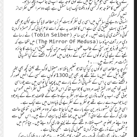
گے۔ چاہے کسی ہجوم یا مجمع میں سے کوئی توجہ سے آپ کی جانب دیکھ رہا ہو۔
کسی شخص کا متو جہ ہو کر کسی کو دیکھنا ایک ایسا سگنل ہے جسے دوسرا شخص نظر انداز
نہیں کرسکتا۔
انسانی رویے کی سائنس میں اسی بری نظر کو بہت کم زیر مطالعہ لایا گیا ہے لیکن جو بھی
تھوڑی بہت تحقیق کی گئی ہے اس کا خلاصہ یہ ہے کہ اسے خام خیالی کہہ کر مسترد کردینا
کوئی دنشمندی کی بات نہیں ۔ ٹوبن سائبر (Tobin Seiber) نے رسالے
دی مرر آف میڈوسا (The Mirror Of Medusa) میں لکھا ہے کہ
اسٹین فورڈ یونیورسٹی کے طالب علموں نے ایک مرتبہ ایک تحقیق اس بات کا جائزہ
لینے کے لیے کی کہ لوگوں کے آپس کے رویوں میں گھور کر دیکھنے کے کیا نفسیاتی
اثرات مرتبہوتے ہیں….؟
اگرچہ یہ مطالعہ ان لوگوں پر کیا گیا تھا جو تعلیم یافتہ اور معقول لوگ تھے یعنی کچھ بھی بغیر
عقلی دلیل کے نہیں مانتے تھے پھر بھی جن 1300 لوگوں سے کسی کے انہیں گھور کر
دیکھنے سے ان پر اس کے نفسیاتی اثر کے بارے میں پوچھا گیا تو ان میں سے چوراسی
فیصد خواتین اور تہتّر فیصد مردوں کا جواب تھا کہ اس طرح کی مسلسل نظر انہیں محسوس
ہوئی تھی۔ اب یہ لوگ ماڈرن ہونے اور نظر بد کے واہمے کے مخالف ہونے کے باوجود
ایسا جواب دے رہے تھے جو نظر بد کے نظریے کی بنیادوں میں سے ایک ہے۔
اسی طرح کئی مشہور ماہرین کے بارے میں کہا جاتا ہے کہ وہ مریضوں پر تنویمی حالت
طاری کرنے کے لئے اپنی آنکھوں میں جھانکنے کی ہدایت کرتے ہیں۔ اس عمل سے
وہ اپنے مریضوںپر حسبِ منشاء وقفے کے لئے نیند طاری کردیتے ہیں ۔ ہپناٹزم میں
آنکھوں کے ذریعے متاثر کردینا معمول کی بات سمجھی جاتی ہے ۔
مختلف جانور بھی نگاہ کی قوت سے مختلف کام لیتے ہیں۔ عام طور پر دیکھا گیا ہے کہ