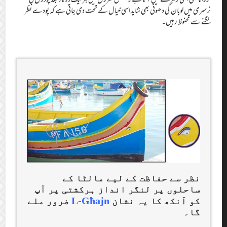
نرسری میں لوبان کی دھونی بھی شاید اسی خیال کے تحت دی جاتی ہے کہ پودے نظر
لگنے سے محفوظ رہیں۔
نظر سے حفاظت کے لیے مالٹا کے
ساحلوں پر لنگر انداز ہرکشتی پر آپ
L-Għajn
کو آنکھ کا یہ نشان
ضرور ملے
گا۔