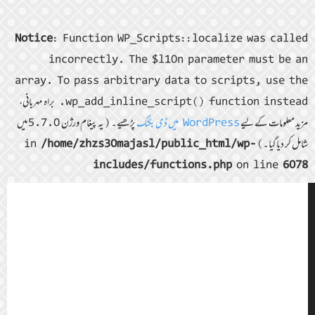
Notice
: Function WP_Scripts::localize was called
incorrectly. The $l10n parameter must be an
array. To pass arbitrary data to scripts, use the
wp_add_inline_script() function instead. براہ مہربانی،
مزید معلومات کے لیے
WordPress میں ڈی بگنگ
پڑھیے۔ (یہ پیغام ورژن 5.7.0 میں
شامل کر دیا گیا۔) in
/home/zhzs30majasl/public_html/wp-
includes/functions.php
on line
6078