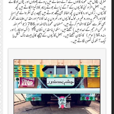
مغربی بنگال میں عموماً دکانوں کے آگے دھاگے میں پروئے پھولوں اور پتوں کو لگاتے
ہیں۔ بعض افراد نئی گاڑیوں کے آگے پُرانے جوتے یا پھر کالا کپڑا لٹکاتے ہیں کچھ
گاڑیوں ، ٹرکوں اور دکانوں پر کچھ الفاظ بھی لکھے ہوتے ہیں جیسے بری نظر والے تیرا منہ
کالا اور چشم ِ بد دور وغیرہ۔ لوگ گاڑیوں اور گھروں پر خدا کا نام اور مقدس علامات لکھ کر
بھی نظر سے تحفظ کا اہتمام کرتے ہیں، مسلمان عموماً ماشااللہ اور 786 (جو بسم اللہ
الرحمٰن الرحیم کے اعداد ہیں ) لکھتے ہیں، سکھ اپنا مقدس نشان ੴ (اک اونکار)اور
ہندوॐ(اوم) کا نشان لکھتے ہیں۔ بعض گاڑیوں کے پیچھے کالی ہیبت ناک شکل یا
ایک آنکھ کی تصویر لگاتے ہیں ۔