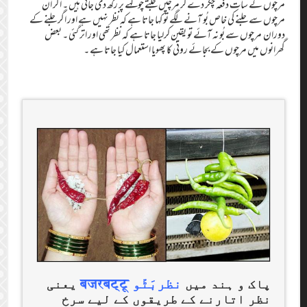
مرچوں کے سات دفعہ چکر دے کر مرچیں جلتے چولہے پر رکھ دی جاتی ہیں ۔ اگر ان
مرچوں سے جلنے کی خاص بُو آنے لگے تو کہا جاتا ہے کہ نظر نہیں ہے اور اگر جلنے کے
دوران مرچوں سے بُو نہ آئے تو یقین کرلیا جاتا ہے کہ نظر تھی اور اتر گئی ۔ بعض
گھرانوں میں مرچوں کے بجائے روئی کا پھویا استعمال کیا جاتا ہے ۔
نظربَٹّو बजरबट्टू
پاک و ہند میں
یعنی
نظر اتارنے کے طریقوں کے لیے سرخ