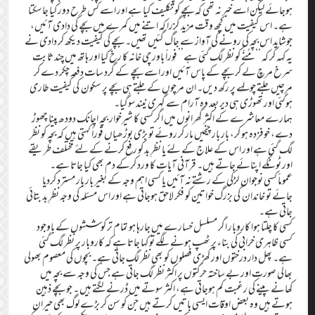
ہوجائے لیکن اسے خبر نہ تھی کہ بچے کو تکلیف کیا ہے اور اسے کس طرح دور کیا جاسکتا
ہے۔ اس کیفیت میں کچھ وقت مزید گزرا کہ اتنے میں کمرے میں بچے کی دادی آئیں،
جوشاید اس بچہ کی رونے کی آواز سے جاگ گئیں تھیں۔ بچے کی کیفیت دیکھ کر دادی نے
یہ کہہ کر کہ ‘‘مُنّے کو نظر لگ گئی ہے’’ فوراً باورچی خانہ کا رخ کیا اور ہاتھ میں چند ثابت
سرخ مرچ لے کر بچے کے پاس آئیں اور اسے بچے کے گرد سات دفعہ چکر دے کر
مرچیں جلتے چولہے پر رکھ دیں۔ ان مرچوں کے جلتے ہی بچے پر سکون کی کیفیت طاری
ہوگئی اور تھوڑی ہی دیر بعد وہ آرام سے گہری نیندسوگیا۔
ہمارے معاشرے کے اکثر گھرانوں میں اگر کسی کا شیرخوار بچہ اچانک دودھ پینا چھوڑ
دے، خوفزدہ ہو کر، بار بار چیخیں مار کر روئے تو بڑی بوڑھیاں فوراً کہتی ہیں کہ بچہ کو نظر
لگ گئی ہے اور اس کے علاج کے لئے یا نظرِ بد کو رفع کرنے کے لئے مختلف طریقے
اور ٹوٹکے اپنائے جاتے ہیں۔ قرآنی آیات کا ورد کرکے دم بھی کیا جاتا ہے۔
عموماً کسی نوجوان لڑکی کے رشتے نہ آئیں یا کسی اہم وجہ کے بغیر بار بار مسترد کردیا
جائے تو خاندان کی بزرگ خواتین کو فکر لاحق ہوجاتی ہے اور اس مسئلہ کی وجہ نظرِ بد بتائی
جاتی ہے۔
کسی کا چلتا ہوا کاروبار اگر مسلسل خسارے میں جارہا ہو تمام تر کوششوں کے باوجود
کسی ظاہری خرابی کی بناء پر ٹھپ ہونے لگے تو کہا جاتا ہے کہ کاروبار پر نظر لگ گئی
ہے۔ پھل دار درختوں اور کھڑی فصلوں کو بھی نظر لگ جاتی ہے۔ بچوں کی معصوم بھولی
بھالی صورت اور بے ساختہ حرکتوں پر اکثر نظر لگ جاتی ہے جس کی وجہ سے بچہ میں
کھانے پینے کی رغبت کم ہوجاتی ہے، اکثر سوتے میں ڈرنے لگتے ہیں ۔ جو بچے ذہین
ہوتے ہیں وہ بعض اوقات ایسی باتیں کرتے ہیں جن کو سن کر بڑے لوگ بھی حیران