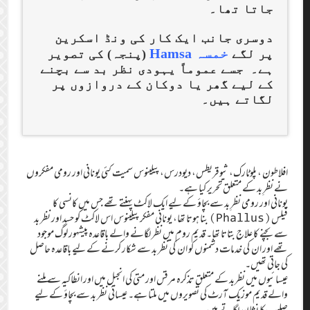
جاتا تھا۔
دوسری جانب ایک کار کی ونڈ اسکرین
خمسہ
Hamsa
پر لگے
(پنجہ) کی تصویر
ہے۔
جسے عموماً یہودی نظر بد سے بچنے
کے لیے گھر یا دوکان کے دروازوں پر
لگاتے ہیں۔
افلاطون، پلوٹارک، ثيوقريطس، دیودرس، پیلینوس سمیت کئی یونانی اور رومی مفکروں
نے نظرِ بد کے متعلق تحریر کیا ہے۔
یونانی اور رومی نظرِ بد سے بچاؤ کے لیے ایک لاکٹ پہنتے تھے جس میں کانسی کا
فیلس(Phallus) بنا ہوتا تھا، یونانی مفکر پیلینوس اس لاکٹ کو حسد اور نظر بد
سے بچنے کا علاج بتاتا تھا۔ قدیم روم میں نظر لگانے والے باقاعدہ پیشہور لوگ موجود
تھے اور ان کی خدمات دشمنوں کو ان کی نظر بد سے شکار کرنے کے لیے باقاعدہ حاصل
کی جاتی تھیں۔
عیسائیوں میں نظربد کے متعلق تذکرہ مرقس اور متی کی انجیل میں اور انطاکیہ سے ملنے
والے قدیم موزیک آرٹ کی تصویروں میں ملتا ہے۔ عیسائی نظر بد سے بچاؤ کے لیے
صلیب کا نشان لگاتے ہیں۔