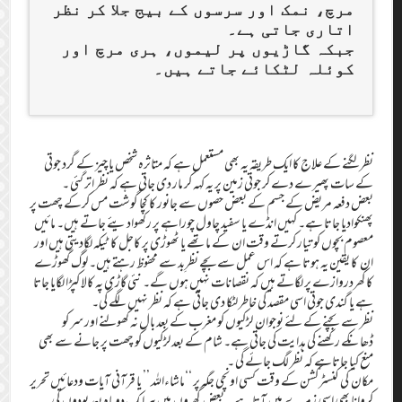
مرچ، نمک اور سرسوں کے بیج جلا کر نظر
اتاری جاتی ہے۔
جبکہ گاڑیوں پر لیموں، ہری مرچ اور
کوئلہ لٹکائے جاتے ہیں۔
نظر لگنے کے علاج کا ایک طریقہ یہ بھی مستعمل ہے کہ متاثرہ شخص یا چیز کے گرد جوتی
کے سات پھیرے دے کر جوتی زمین پر یہ کہہ کر مار دی جاتی ہے کہ نظر اتر گئی ۔
بعض دفعہ مریض کے جسم کے بعض حصوں سے جانور کا کچا گوشت مس کرکے چھت پر
پھنکوادیا جاتا ہے۔ کہیں انڈے یا سفید چاول چوراہے پر رکھوادیئے جاتے ہیں۔ مائیں
معصوم بچوں کو تیار کرتے وقت ان کے ماتھے یا ٹھوڑی پر کاجل کا ٹیکہ لگادیتی ہیں اور
ان کا یقین یہ ہوتا ہے کہ اس عمل سے بچے نظرِبد سے محفوظ رہتے ہیں۔ لوگ گھوڑے
کا کھردروازے پر لگاتے ہیں کہ نقصانات نہیں ہوں گے۔ نئی گاڑی پہ کالا کپڑا لگایا جاتا
ہے یا گندی جوتی اسی مقصد کی خاطر لٹکا دی جاتی ہے کہ نظر نہیں لگے گی۔
نظر سے بچنے کے لئے نوجوان لڑکیوں کو مغرب کے بعد بال نہ کھولنے اور سر کو
ڈھانکے رکھنے کی ہدایت کی جاتی ہے۔ شام کے بعد لڑکیوں کو چھت پر جانے سے بھی
منع کیا جاتاہے کہ نظر لگ جائے گی ۔
مکان کی کنسٹرکشن کے وقت کسی اونچی جگہ پر ‘‘ماشاءاللہ ’’ یا قرآنی آیات ودعائیں تحریر
کروانا بھی اسی زمرے میں آتا ہے ۔ بعض گھروں میں ہر ایک دو ماہ بعد پودوں کی