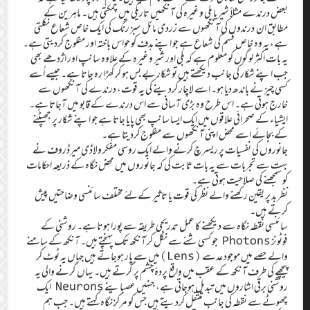
بعض درندے مثلاً شیر یا بلی وغیرہ کی آنکھیں تاریکی میں چمکتی ہیں۔ ماہرین کے
مطابق ان درندوں کی آنکھوں سے زردی مائل سبز رنگ کی ایک خاص شعاع نکلتی
ہے، یہ وہ خاص قسم کی شعاع ہے جو اپنے ہدف کو حواس باختہ اور مفلوج کردیتی ہے۔
یہ بات اکثر لوگوں کو معلوم ہے کہ بلی اور شیر وغیرہ کے علاوہ سانپ اور اژدھے بھی
جب اپنے شکار کی جانب دیکھتے ہیں تو شکار بے بس ہو کر کھڑا رہ جاتا ہے۔ جیسے اُسے
کسی چیز نے باندھ دیا ہو۔ اسے لاچار کردینے کی یہ قوت، درندے کی آنکھوں سے
خارج ہوتی ہے۔ اس طرح وہ بڑی آسانی سے اس درندے کے قابو میں آجاتا ہے۔
ایشیاء کے صحرائی علاقوں میں ایک ایسا سانپ بھی پایا جاتا ہے جو اپنے شکار پر جھپٹنے
کے بجائے اسے محض اپنی آنکھوں سے مفلوج کردیتا ہے۔
جانوروں کی نفسیات پر ریسرچ کرنے والے ایک روسی مفکر ولاڈی میرڈروف نے
بہت سے تجربات سے یہ بات ثابت کی کہ جانوروں میں محض نگاہ کے ذریعہ احکامات
کو سمجھنے کی صلاحیت ہوتی ہے۔
نظر بد پر یقین رکھنے والے نظر کی قوت یا تاثیر کےلئے مختلف سائنسی وضاحتیں پیش
کرتے ہیں۔
سائنسی نقطہ نگاہ سے دیکھنے کا عمل تدریجی طریقہ سے پورا ہوتا ہے۔ روشنی کے
فوٹونز Photons جو کسی شئے سے نکل کر آنکھ تک پہنچتے ہیں۔ آنکھ کے سامنے
والے حصے میں موجود عدسے (Lens)میں سے پار ہوجاتے ہیں جہاں یہ ٹوٹ کر
پیچھے کی طرف آنکھ کے عقب میں واقع پردۂ چشم پر گرتے ہیں۔ یہاں گرنے والی یہ
روشنی برقی اشاروں میں تبدیل ہوجاتی ہے، جنہیں عصباینے Neurons ایک
چھوٹے سے نقطہ کی جانب منتقل کردیتے ہیں جس کو مرکزِ نگاہ کہتے ہیں۔ جب ہم