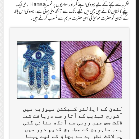
نظر بد سے بچنے کے لیے یہودی اپنے گھراور سواریوں پر خمسہ Hamsa نامی ایک
پنچے کا نشان لگاتے ہیں جس میں نیلے رنگ سے آنکھ بنی ہوتی ہے، یہودی اس ہاتھ
کے نشان کو حضرت موسیٰ کی بہن حضرت مریم سے منسوب کرتے ہیں۔
لندن کے ایڈلنر کلیکشن میوزیم میں
آشوری تہذیب کے آثار سے دریافت شدہ
لاکٹ جس میں روبی سے آنکھ بنائی گئی
ہے۔ ماہرین کے مطابق قدیم دور میں
یہ لاکٹ نظر بد سے بچاؤ کے لیے پہنا