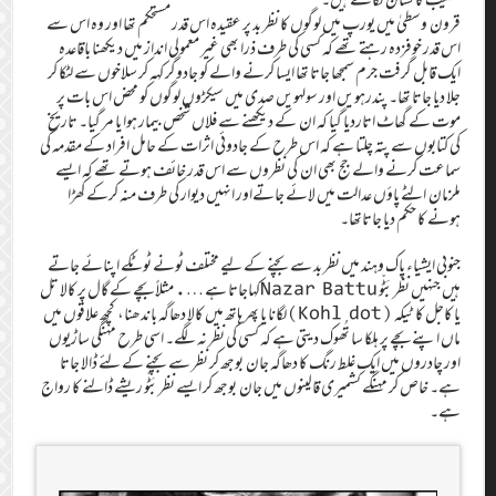
قرون وسطیٰ میں یورپ میں لوگوں کا نظر بد پر عقیدہ اس قدر مستحکم تھا اور وہ اس سے
اس قدر خوفزدہ رہتے تھے کہ کسی کی طرف ذرا بھی غیر معمولی انداز میں دیکھنا باقاعدہ
ایک قابل گرفت جرم سمجھا جاتا تھا ایسا کرنے والے کو جادوگر کہہ کر سلاخوں سے لٹکا کر
جلا دیا جاتا تھا۔ پندرہویں اور سولہویں صدی میں سیکڑوں لوگوں کو محض اس بات پر
موت کے گھاٹ اتاردیا گیا کہ ان کے دیکھنے سے فلاں شخص بیمار ہوا یا مر گیا۔ تاریخ
کی کتابوں سے پتہ چلتا ہے کہ اس طرح کے جادوئی اثرات کے حامل افراد کے مقدمہ کی
سماعت کرنے والے جج بھی ان کی نظروں سے اس قدر خائف ہوتے تھے کہ ایسے
ملزمان الٹے پاؤں عدالت میں لائے جاتےاور انہیں دیوار کی طرف منہ کرکے کھڑا
ہونے کا حکم دیا جاتاتھا۔
جنوبی ایشیاء پاک وہند میں نظر بد سے بچنے کے لیے مختلف ٹونے ٹوٹکے اپنائے جاتے
ہیں جنہیں نظربَٹّو Nazar Battuکہاجاتا ہے …. مثلاً بچے کے گال پر کالا تل
یا کاجل کا ٹیکہ (Kohl dot)لگانا یا پھر ہاتھ میں کالا دھاگہ باندھنا، کچھ علاقوں میں
ماں اپنے بچے پر ہلکا سا تُھوک دیتی ہے کہ کسی کی نظر نہ لگے۔ اسی طرح مہنگی ساڑیوں
اور چادروں میں ایک غلط رنگ کا دھاگہ جان بوجھ کر نظر سے بچنے کے لئے ڈالا جاتا
ہے۔ خاص کر مہنگے کشمیری قالينوں میں جان بوجھ کر ایسے نظربَٹّو ریشے ڈالنے کا رواج
ہے۔