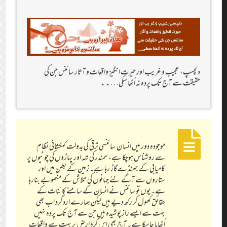
دلچسپ، عجیب و غریب اور حیرت انگیز واقعات و آثار سائنس جن کی
حقیقت سے آج تک پردہ نہ اُٹھا سکی…..
موجودہ دور میں انسان سائنسی ترقی کی بدولت کہکشانی نظام
سے روشناس ہوچکا ہے، سمندر کی تہہ اور پہاڑوں کی چوٹیوں پر
کامیابی کے جھنڈے گاڑ رہا ہے۔ زمین کے بطن میں اور
ستاروں سے آگے نئے جہانوں کی تلاش کے منصوبے بنارہا
ہے۔ یوں تو سائنس نے انسان کے سامنے کائنات کے
حقائق کھول کر رکھ دیے ہیں لیکن ہمارے اردگرد اب بھی
بہت سے ایسے راز پوشیدہ ہیں جن سے آج تک پردہ نہیں
اُٹھایا جاسکا ہے۔ آج بھی اس کرۂ ارض پر بہت سے واقعات