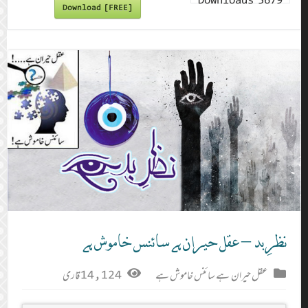
Downloads
5679
Download [FREE]
نظرِ بد – عقل حیران ہے سائنس خاموش ہے
عقل حیران ہے سائنس خاموش ہے
14,124 قاری