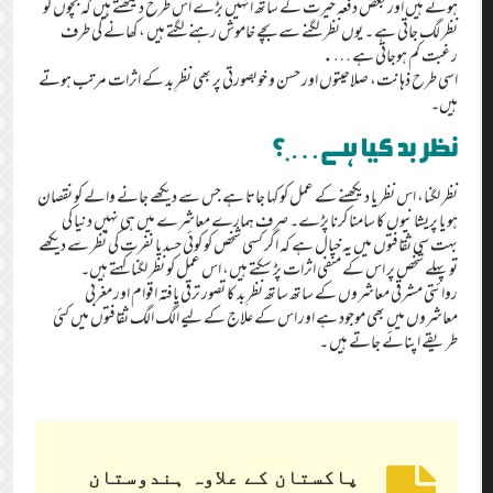
ہوتے ہیں اور بعض دفعہ حیرت کے ساتھ انہیں بڑے اس طرح دیکھتے ہیں کہ بچوں کو
نظر لگ جاتی ہے ۔ یوں نظر لگنے سے بچے خاموش رہنے لگتے ہیں ، کھانے کی طرف
رغبت کم ہوجاتی ہے ….
اسی طرح ذہانت، صلاحیتوں اور حسن و خوبصورتی پر بھی نظرِ بد کے اثرات مرتب ہوتے
ہیں۔
نظر بد کیا ہے….؟
نظر لگنا، اس نظر یا دیکھنے کے عمل کو کہا جاتا ہے جس سے دیکھے جانے والے کو نقصان
ہو یا پریشانیوں کا سامنا کرنا پڑے۔ صرف ہمارے معاشرے میں ہی نہیں دنیا کی
بہت سی ثقافتوں میں یہ خیال ہے کہ اگر کسی شخص کو کوئی حسد یا نفرت کی نظر سے دیکھے
تو پہلے شخص پر اس کے منفی اثرات پڑ سکتے ہیں، اس عمل کو نظر لگنا کہتے ہیں۔
روائتی مشرقی معاشروں کے ساتھ ساتھ نظرِ بد کا تصور ترقی یافتہ اقوام اور مغربی
معاشروں میں بھی موجود ہے اور اس کے علاج کے لیے الگ الگ ثقافتوں میں کئی
طریقے اپنائے جاتے ہیں ۔
پاکستان کے علاوہ ہندوستان