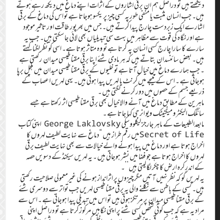
دیکھتے ہیں تو دراصل ہم ان برقی اشاروں کے اثرات اپنے دماغ میں دیکھ رہے ہوتے
ہیں۔ جب انسان مثبت یا منفی طور پہ کسی چیز پر یکسو ہوجاتا ہے تو اس کی دماغ کے برقی
اشارے ایک زبردست چارج پیدا کرتے ہیں۔ جس میں بھرپور طاقت اور تاثیر موجود
ہے اور نگاہ کی قوت سے مظاہر میں بہت سی تبدیلیاں بھی لائی جاسکتی ہیں۔ جب یہ
سارے کا سارا چارج کسی انسان پہ گرتا ہے تو وہ متاثر ہوتا ہے۔ اسی کو نظر لگنا کہتے
ہیں۔ بعض سائنسدان بتاتے ہیں کہ ہر مادی شئے اپنا برقی مقناطیسی میدان رکھتی ہے
۔ جب ہمارے دماغ میں خیال آتا ہے تو خلیوں کے برقی مقناطیسی میدان میں ہلچل برپا
ہوجاتی ہے ۔ اس کے نتیجے میں کرنٹ یا لہریں پیدا ہوتی ہیں۔ یہی لہریں اعصاب کے
ذریعے جسم کے حصوں میں دور کرنے لگتی ہیں ۔
ماہرین کے مطابق دماغ میں آنے والا خیال بھی برقی مقناطیسی اثر رکھتا ہے جسے
سائکک الیکٹرو میگنیٹک ویو انرجی کہا جاتا ہے ۔
مابعدالطبیعات کے ماہر جارجز لیکلووسکی George Laklovsky اپنی کتاب
Secret of Lifeمیں رقم طراز ہیں “دماغ سے نہایت لطیف لہروں کا
اخراج ہوتا ہے اور دماغ میں پیدا ہونے والے خیالات سے بھی نہایت لطیف برقی
لہروں کا اخراج ہوتا ہے جو فضا میں نشر ہوجاتی ہیں ۔ یہ لہریں سیکنڈ کے دسویں حصہ
کے اندر کرہ ارض کا چکر لگالیتی ہیں’’۔
یہ لہریں گو کہ نظر نہیں آتیں مگر چیزوں پر اثرانداز ہونے کی غیرمعمولی صلاحیت رکھتی
ہیں۔ کسی کے باطن سے نکلنے والی یہ برقی مقناطیسی لہریں جب تواتر سے دوسری شئے
کے برقی مقناطیسی میدان پر مرتکز ہوتی ہیں تو اس میں تبدیلی پیدا ہوجاتی ہے ۔ اس سے
مراد یہ ہے کہ جب کوئی شخص کسی شئے پر اپنی نگاہیں مرکوز کرتا ہے تو دراصل اپنی