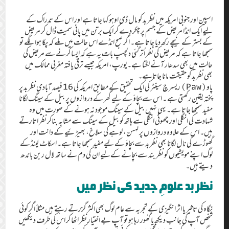
اسپین اور جنوبی امریکہ میں نظر بد کو مال ڈی اوہو کہا جاتا ہے اور اس کے تدراک کے
لیے ایک انڈا مریض کے جسم پر چکر دے کر ایک برتن میں پانی سمیت ڈال کر مریض
کے بستر کے نیچے رکھ دیا جاتا ہے۔ اگر صبح انڈے اس حالت میں ملے کہ پکا ہوا لگے تو
سمجھا جاتا ہے کہ مریض کی نظر اُتر گئی دلچسپ بات یہ ہے کہ ایسا کرنے سے مریض کی
حالت میں بھی سدھار آنے لگتا ہے۔یورپ، امریکہ جیسے ترقی یافتہ مغربی ممالک میں
بھی نظربد کو حقیقت مانا جاتاہے۔
پاو(Paw) ریسرچ سینٹر کی ایک تحقیق کے مطابق امریکہ کی 16 فیصد آبادی نظر بد پر
پختہ یقین رکھتی ہے ۔ اس سے بچاؤ کے لیے گھر کے دروازوں پر بیل کے سینگ لگانا
مفید سمجھا جاتا ہے۔ یہی نہیں بیل کے سینگ موجود نہ ہونے کے صورت میں وہ
شہادت کی انگلی اور چھوٹی انگلی سے ہاتھ کو بیل کے سینگ سے مشابہ بناکر نظر اتارتے
ہیں۔ اس کے علاوہ دروازوں پر لہسن، لوہے کی سلاخ، بھیڑئیے کے دانت اور
گھوڑے کی نال لگانا بھی نظر بد سے بچاؤ کے لیے مفید سمجھا جاتا ہے۔ اسکاٹ لینڈ کے
لوگ اپنے مویشیوں کو نظر بند سے بچانے کےلیے ان کی دم نے ساتھ لال ربن باندھ
دیتے ہیں۔
نظربد علومِ جدید کی نظر میں
نگاہ کی تاثیر یا اثر انگیزی کے تجربہ سے عام لوگ بھی اکثر گزرتے رہتے ہیں مثلاً اگر کوئی
شخص آپ کی جانب دیکھ یا گھُور رہا ہو تو آپ بے اختیار نظر اٹھا کر اس کی طرف دیکھیں