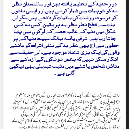
دورِ جدید کے تعلیم یافتہ ذہن اور سائنسدان نظر
بد کو توہمات میں شمار کرتے ہیں اور ایسی باتوں
کو فرسودہ روایات کی باقیات گردانتے ہیں مگر اس
بات سے قطع نظر نظر بد پر یقین، کسی نہ کسی
شکل میں دنیا کے غالب حصے کے لوگوں میں پایا
جاتا رہا ہے، ترقی یافتہ ممالک سمیت دنیا کے ہر
خطوں میں آج بھی نظر بد کے منفی اثرات کو ماننے
والوں کی ایک بڑی تعداد موجود ہے۔ اس حقیقت سے
انکار ممکن نہیں کہ بعض ٹوٹکوں کے آزمانے سے
متاثرہ شخص یا شئے میں مثبت تبدیلی بھی دیکھی
گئی ہے ۔
رات کے دو بج رہے تھے۔ ایک ماہ کا خوبصورت بچہ ماں کے پہلو میں لیٹا نا معلوم
وجوہات کی بنا پر مسلسل رورہا تھا۔ ماں ہر دس پندرہ منٹ بعد اٹھتی اور اس کا ٹمپریچر
چیک کرتی کہ کہیں بخار تونہیں ۔ بستر چیک کرتی کہ کہیں گیلا تو نہیں، کبھی وہ اسے بھوکا
سمجھ کر سینے سے لگاتی، کبھی کھڑی ہوکر ہلاتی تو کبھی لوریا ں دے کر تسلی دینے کی
کوشش کرتی۔ ان سب کوششوں کے باوجود بچہ تھا کہ چپ ہونے کا نام نہیں لے
رہا تھا۔ ماں کی پوری کوشش تھی کہ بچہ اس تکلیف سے نجات پاجائے اور چپ