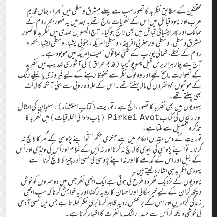
محققین کے مطابق نظرِ بد کا تصور سب سے پہلے مشرقِ وسطٰی میں اُبھرا ، جہاں قدیم
عرب اور یہود قبائل میں اس کے نظریات رائج تھے۔ بعد میں یہ تصور بحرِ روم کے
ممالک اور پھر ایشیائی قبائل میں بھی رائج ہوگیا۔ آج اکیسویں صدی میں نظر بد کا تصور
مشرق وسطی، وسطی اور مغربی افریقہ، وسطی امریکہ، جنوبی ایشیا، وسطی ایشیا، بحیرہ
روم کے خطے، شمالی یورپ کے کلٹی علاقوں سمیت امریکہ میں موجود ہے ۔
آج سے چار ہزار برس قبل میسوپوٹیمیا (قدیم عراق) کی آشوری تہذیب میں نظر بد
کے تصوارت راسخ تھے اور وہ لوگ نظر سے محفوظ رہنے کے لیے فیروزی یا نیلے رنگ
کے موتیوں /پتھروں کی مالا پہنتے تھے۔ اس کے علاوہ روبی سے بنی آنکھ کا لاکٹ
بھی پہنتے تھے۔
یہودیوں میں بھی نظر بد کا تصور رائج ہے، توریت (کتاب استشناء) ، سلیمان کی امثال
اور ربیوں کی کتاب Pirkei Avot (باپ دادا کی اخلاقیات)میں نظر بد کا
تذکرہ تفصیل سے ملتا ہے۔
توریت کے دس مقدس احکام میں سے آخری حکم ‘‘تُو اپنے پڑوسی کے گھر کا لالچ نہ
کرنا ۔ تُو اپنے پڑوسی کی بیوی کا لالچ نہ کرنا اور نہ اُس کے غُلام اور اُس کی لَونڈی اور اُس
کے بَیل اور اُس کے گدھے کا اور نہ اپنے پڑوسی کی کِسی اَور چِیز کا لالچ کرنا ’’سے
یہودی نظرِ بد ہی اشارہ لیتے ہیں۔
یہودیوں کے نزدیک نظر دو طرح کی ہوتی ہے ایک اچھی نظر جس میں دوسروں کو خوش
دیکھ کر ان کے لیے خیرسگالی اور احسان کا رویہ رکھنا اور یہ خواہش کرنا کہ سب اچھی
زندگی گزاریں اور اس کے برعکس رویہ ظاہر کرنا بُری نظر کہلاتا ہے جس میں کسی آدمی
کی خوشی دیکھ کر اُس سے حسد، رشک یا نفرت کا اظہار کرنا ہے۔