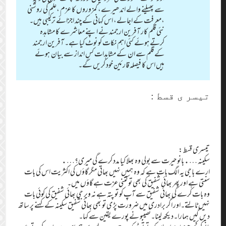
سے پھیلنے والے اندھیرے، کمزوروں کا عزم ،علم کی روشنی
،معرفت کے اجالے، اس کہانی کے چند اجزائے ترکیبی ہیں۔
نئی قلم کار آفرین ارجمند نے اپنے معاشرے کا مشاہدہ
کرتے ہوئے کئی اہم نکات کو نوٹ کیا ہے۔ آفرین ارجمند
کے قلم سے ان کے مشاہدات کس انداز سے بیان ہوئے
ہیں اس کا فیصلہ قارئین خود کریں گے۔
تیسر ی قسط :
تیسری قسط :
سکینہ ….بانو حیرت سے بولی وہ بھلا کیا مدد کرے گی میری؟….
ارے باجی یہ الگ بات ہے کہ وہ ہمیں نہیں بھاتی مگر گاؤں کی اکثریت اس کی بات
سنتی ہے اور پھر بھائی شفیق کی بھی تو کتنی عزت ہے گاؤں میں۔
وہ بات کرے گی بھائی شفیق سے آپ کو تو پتہ ہے نہ ویر جی بھائی شفیق کی کوئی بات
نہیں ٹالتے۔اور اگر برادری میں ضرورت پڑ ی تو بھی بھائی شفیق سکینہ کے کہنے پر ساتھ
دیں گیں ہمارا۔دیکھ لینا۔نصیبو نے پورے یقین سے کہا۔