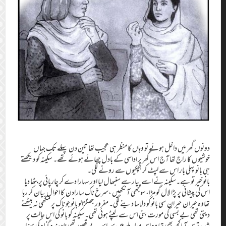
دونوں گھر میں داخل ہوئے تو وہاں کا منظر ہی عجیب تھا تین دن پہلے تک جہاں
خوشیوں کا راج تھا آج اس گھر پر اداسی کے بادل چھائے ہوئے تھے۔ سکینہ کو دیکھتے
ہی بانو پہلی بار اس سے لپٹ کر ہچکیوں سے رونے لگی۔
بانو خیر تو ہے۔سکینہ نے اسے پیار سے سنبھال لیا اور سہارا دے کر چارپائی پر بٹھا دیا
اس کی پیشانی پر پڑا لال گومڑا،سوجھی آنکھیں ،سرخ ناک سارادن کا احوال بیان کر رہا
تھاوہ حیران حیران سی بانو کو دلاسا دینے لگی۔ مغرور جھگڑالو بانو جو ناک پر مکھی نہ بیٹھنے
دیتی تھی بے بسی کی مورت بنی اس سے لپٹے ہوئی تھی۔سکینہ کو بانو کی اس حالت پر
شدیدترس آیاکچھ بھی تھا وہ اس معاملے میں سراسر بے قصور تھی نادہندہ گناہ کی سزا