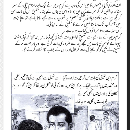
اف اور کیا کیا دیکھوں گا میں اس کی وجہ سے کرم دین نے ایک اور الزام بچی کے سر
منڈھ دیایقین کر اگر میرے بس میں ہوتا تو اس کی جان لے لیتا۔شفیق اس کی بات سن
کر کچھ دیر اسے دیکھتا رہااپنی غلطی معصوم پر تھوپ رہا ہے تجھے جانا چاہیے تھا پنچایئت
میں آخر کب تک سامنا نہیں کرے گا شفیق نے سائیڈ لی۔
کس منہ سے جاتا میرا تو دل کباب ہو رہاہے۔
کرم دین کے روئیے سے شفیق کو اپنی بات کہنے کی کچھ ڈھارس بندھی اگر تُوذرا ٹھنڈا
ہوجائے تو میری بات سن مجھے تجھ سے ضروری بات کرنی ہے اور پھر ہمت کرکے
شفیق نے بچی کو گود لینے کی بات کر ڈالی اور اس کے جواب کا انتظار کرنے لگا۔