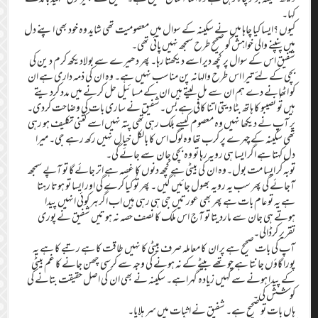
کہا۔
کیوں ؟ایسا کیا چاہا میں نے سکینہ کے سوال میں معصومیت تھی شاید وہ خود بھی اپنے دل
میں پنپنے والی خواہش کو صحیح طرح سمجھ نہیں پائی تھی۔
شفیق اس کے سوال پر کچھ دیر اسے دیکھتا رہا۔ پھر دھیرے سے بولادیکھ کرم د ین کی
بچی کے لئے تیرا اس طرح والہانہ پن مناسب نہیں ہے۔ وہ ان کی ذمہ داری ہے ان
کو اٹھانے دے ہم ان سے مل لیتے ہیں ان کے مسائیل حل کرنے میں مدد کردیتے
ہیں تُو نصیبو کا ہاتھ بٹا دیتی اتنا کافی ہے بس۔شفیق نے ساری بات کی وضاحت کردی۔
پر آپ نے دیکھا نہیں وہ معصوم کیسے بلک رہی تھی پتہ نہیں اسے کتنی تکلیف ہو رہی
تھی سکینہ کے چہرے پر کرب تھا وہ لوگ اس کا بالکل خیال نہیں رکھ رہے جی۔ میرا
دل کہتا ہے اگر ایسا ہی رویہ رہا تو وہ بچی جان سے جائے گی۔
توبہ کر ایسا مت بول۔وہ ان کی بیٹی ہے کچھ دنوں کا غصہ ہے اتر جائے گا تو آپے سمجھ
آجائے گی پھر سب یہ رویہ بھول جائیں گیں ۔ پھر تُو کیا کرے گی اور ایسا تو ہوتا رہتا
ہے یہ تو عام بات ہے پھر بھی عورتیں جی ہی رہی ہیں اب اگر ہر کوئی انہیں پیدا
ہوتے ہی جان سے ماردیتا تو آج اس ملک کا نصف حصہ نہ ہوتیں شفیق نے پوری
تقریر کرڈالی۔
آپ کی بات صحیح ہے پر ان کا معاملہ صرف بیٹی کا نہیں طاقت کا ہے رتبے کا ہے یہ
پورا گاؤں جانتا ہے چوتھے بیٹے کے نہ ہونے کی وجہ سے کرسی چھن جانے کا غم بیٹی
کے پیدا ہونے سے کہیں زیادہ گہراہے۔ سکینہ نے بھی ان کی اصل حقیقت بتانے کی
کوشش کی۔
ِہاں بات تو صحیح ہے۔ شفیق نے اثبات میں سر ہلایا۔