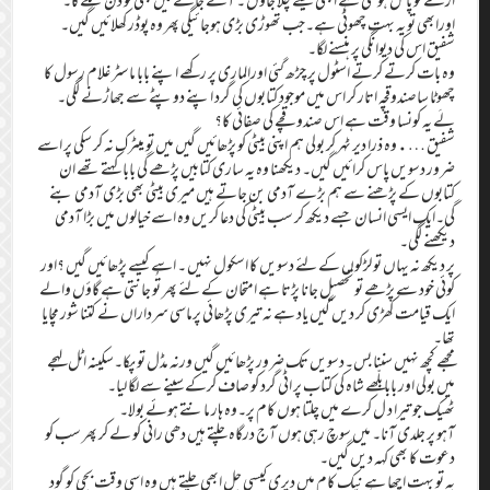
ارے تُو پاگل ہوگئی ہے ابھی کیسے چلا جاؤں ۔ آنے جانے میں بھی تو دن لگے گا۔
اورابھی تو یہ بہت چھوٹی ہے۔جب تھوڑی بڑی ہوجائیگی پھر وہ پوڈر کھلائیں گیں۔
شفیق اس کی دیوانگی پر ہنسنے لگا۔
وہ بات کرتے کرتے اسٹول پر چڑھ گئی اورالماری پر رکھے اپنے بابا ماسٹر غلام رسول کا
چھوٹا ساصندوقچہ اتار کر اس میں موجود کتابوں کی گرد اپنے دوپٹے سے جھاڑنے لگی۔
لَے یہ کونسا وقت ہے اس صندوقچے کی صفائی کا؟
شفیق ….وہ ذرا دیر ٹہر کر بولی ہم اپنی بیٹی کو پڑھائیں گیں میں تو میٹرک نہ کر سکی پر اسے
ضرور دسویں پاس کرائیں گیں۔ دیکھنا وہ یہ ساری کتابیں پڑھے گی بابا کہتے تھے ان
کتابوں کے پڑھنے سے ہم بڑے آدمی بن جاتے ہیں میری بیٹی بھی بڑی آدمی بنے
گی۔ایک ایسی انسان جسے دیکھ کر سب بیٹی کی دعا کریں وہ اسے خیالوں میں بڑا آدمی
دیکھنے لگی۔
پر دیکھ نہ یہاں تو لڑکوں کے لئے دسویں کا اسکول نہیں ۔ اسے کیسے پڑھائیں گیں ؟اور
کوئی خود سے پڑھے تو تحصیل جانا پڑتا ہے امتحان کے لئے پھر تُو جانتی ہے گاؤں والے
ایک قیامت کھڑی کر دیں گیں یاد ہے نہ تیری پڑھائی پرماسی سرداراں نے کتنا شور مچایا
تھا۔
مجھے کچھ نہیں سننا بس۔دسویں تک ضرور پڑھائیں گیں ورنہ مڈل تو پکا۔سکینہ اٹل لہجے
میں بولی اور بابا بلّھے شاہ کی کتاب پر اٹی گرد کو صاف کرکے سینے سے لگا لیا۔
ٹھیک جو تیرا د ل کرے میں چلتا ہوں کام پر۔وہ ہار مانتے ہوئے بولا۔
آہو پر جلدی آنا۔ میں سوچ رہی ہوں آج درگاہ چلتے ہیں دھی رانی کو لے کر پھر سب کو
دعوت کا بھی کہہ دیں گیں۔
یہ تو بہت اچھا ہے نیک کام میں دیری کیسی چل ابھی چلتے ہیں وہ اسی وقت بچی کو گود