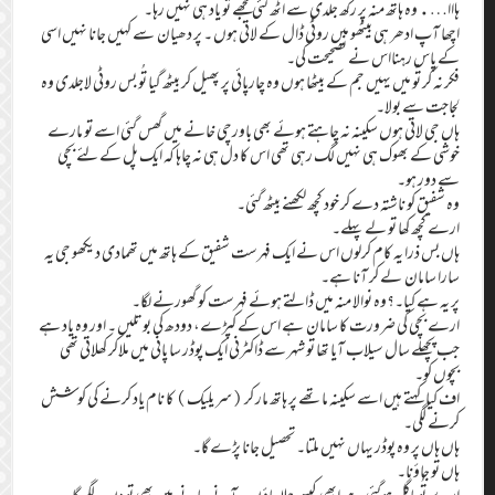
ہااا…. وہ ہاتھ منہ پر رکھ جلدی سے اٹھ گئی مجھے تو یاد ہی نہیں رہا۔
اچھا آپ ادھر ہی بیٹھو میں روٹی ڈال کے لاتی ہوں ۔ پر دھیان سے کہیں جانا نہیں اسی
کے پاس رہنااس نے نصحیحت کی۔
فکر نہ کر تُو میں یہیں جم کے بیٹھا ہوں وہ چارپائی پر پھیل کر بیٹھ گیا تُو بس روٹی لاجلدی وہ
لجاجت سے بولا۔
ہاں جی لاتی ہوں سکینہ نہ چاہتے ہوئے بھی باورچی خانے میں گھس گئی اسے تو مارے
خوشی کے بھوک ہی نہیں لگ رہی تھی اس کا دل ہی نہ چاہا کہ ایک پل کے لئے بچی
سے دور ہو۔
وہ شفیق کو ناشتہ دے کر خود کچھ لکھنے بیٹھ گئی۔
ارے کچھ کھا تو لے پہلے۔
ہاں بس ذرا یہ کام کرلوں اس نے ایک فہرست شفیق کے ہاتھ میں تھمادی دیکھو جی یہ
سارا سامان لے کر آنا ہے۔
پر یہ ہے کیا۔؟وہ نوالا منہ میں ڈالتے ہوئے فہرست کو گھورنے لگا۔
ارے بچی کی ضرورت کا سامان ہے اس کے کپڑے، دودھ کی بوتلیں ۔ اور وہ یاد ہے
جب پچھلے سال سیلاب آیا تھا تو شہر سے ڈاکٹرنی ایک پوڈر سا پانی میں ملاکر کھلاتی تھی
بچوں کو۔
اف کیا کہتے ہیں اسے سکینہ ماتھے پر ہاتھ مار کر (سر یلیک) کا نام یاد کرنے کی کوشش
کرنے لگی۔
ہاں ہاں پر وہ پوڈر یہاں نہیں ملتا۔ تحصیل جانا پڑے گا۔
ہاں تو جاؤنا۔