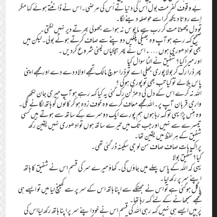
بے وقوف کفر مت بول اُس کی دنیا تے اُس کی مرضی۔ا س نے ڈانٹتے ہوئے کہا مگر
اسے روتا دیکھ کر اسے حوصلہ دینے لگا۔
تُو دل چھوٹا مت کر رب سے ما یو س نہ ہو اسے جھولی بھرتے دیر نہیں لگتی۔
صحیح کہہ رہے ہو آپ وہ بھیگی پلکیں دوپٹے سے صاف کرتے ہوئے بولی۔لیکن میں
بھی تو ادھوری ہوں ….اس نے پھر ہچکیاں لینی شروع کردیں ۔
اور میرا کیا؟ شفیق نے الٹا سوال کیا
پھر ذرا رک کر بولا پوری جھلی اے تُو ذرا سوچ مالک تجھے اولاد دے دے اور مجھے اپنی
پاس بلالے تو کیا تب بھی تُو پوری ہوگی ؟
اللہ نہ کرے اس کے دل کی دھڑکن رک گئی یہ کیا کہہ رہے ہو آپ میری جان لکھ
واری قربان آپ پر۔اللہ مجھے معاف کرے وہ خوف زدہ ہو کر کانوں کو ہاتھ لگانے لگی۔
وہ ہنس پڑا یہی تو کہہ رہا ہوں ہم پورے ایک دوسرے کے ساتھ سے ہوتے ہیں کسی
تیسرے سے نہیں اورجب تک میں تیرے ساتھ ہوں تُو ادھوری نہیں یقین رکھ
شفیق کے ہر لفظ میں یقین تھا۔
پر اِک بات صاف صاف سن لو جی سکینہ ڈر گئی تھی۔
کیا؟شفیق بولا
یہی کہ اللہ کے پاس پہلے میں جاؤں گی۔ کھاؤ میرے سر کی قسم اس نے شفیق کا ہاتھ
اپنے سر پر رکھ لیا۔
پاگل ہوگئی ہے تُو اس نے جھٹکے سے اپنا ہاتھ اس کے سر پر سے کھینچ لیا میں تو ایسے ہی
تجھے سمجھانے کے لئے کہہ رہا تھا۔
پَر میں ایسے ہی نہیں کہہ رہی اللہ کی قسم اس نے خود اپنے سر پر اپنا ہاتھ رکھ لیااس کی