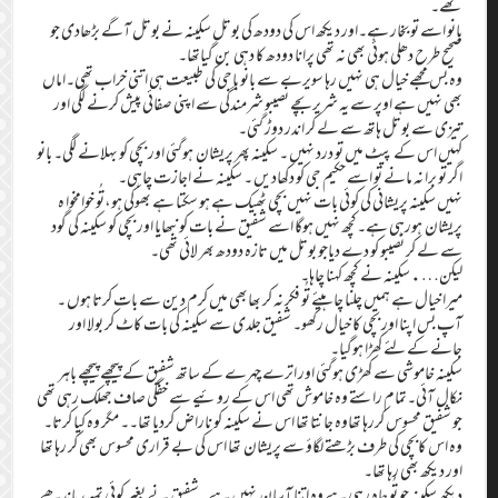
تھے۔
بانو اسے تو بخار ہے۔اور دیکھ اس کی دودھ کی بوتل سکینہ نے بوتل آگے بڑھادی جو
صحیح طرح دھلی ہوئی بھی نہ تھی پرانا دودھ کا دہی بن گیاتھا۔
وہ بس مجھے خیال ہی نہیں رہا سویرے سے بانو باجی کی طبیعت ہی اتنی خراب تھی۔اماں
بھی نہیں ہے اوپر سے یہ شریر بچے نصیبو شرمندگی سے اپنی صفائی پیش کرنے لگی اور
تیزی سے بوتل ہاتھ سے لے کر اندر دوڑ گئی۔
کہیں اس کے پیٹ میں تو درد نہیں ۔ سکینہ پھر پریشان ہوگئی اور بچی کو بہلانے لگی۔ بانو
اگر تو برا نہ مانے تو اسے حکیم جی کو دکھادیں ۔ سکینہ نے اجازت چاہی۔
نہیں سکینہ پریشانی کی کوئی بات نہیں بچی ٹھیک ہے ہو سکتا ہے بھوکی ہو،تُو خوامخوا ہ
پریشان ہورہی ہے۔کچھ نہیں ہوگا اسے شفیق نے بات کو نبھایا اور بچی کو سکینہ کی گود
سے لے کر نصیبو کو دے دیاجو بوتل میں تازہ دودھ بھر لائی تھی۔
لیکن….سکینہ نے کچھ کہنا چاہا۔
میرا خیال ہے ہمیں چلنا چاہیئے تُو فکر نہ کر بھابھی میں کرم دین سے بات کرتا ہوں ۔
آپ بس اپنا اور بچی کا خیال رکھو۔ شفیق جلدی سے سکینہ کی بات کاٹ کر بولا اور
جانے کے لئے کھڑا ہوگیا۔
سکینہ خاموشی سے کھڑی ہوگئی اور اترے چہرے کے ساتھ شفیق کے پیچھے پیچھے باہر
نکال آئی۔تمام راستے وہ خاموش تھی اس کے روئیے سے خفگی صاف جھلک رہی تھی
جو شفیق محسوس کررہا تھاوہ جانتا تھا اس نے سکینہ کو ناراض کردیا تھا۔۔ مگر وہ کیا کرتا۔
وہ اس کابچی کی طرف بڑھتے لگاؤ سے پریشان تھا اس کی بے قراری محسوس بھی کر رہا تھا
اور دیکھ بھی رہا تھا۔
دیکھ سکینہ جو تُو چاہ رہی ہے وہ اتنا آسان نہیں ہے۔شفیق نے بغیر کوئی تمہید باندھے