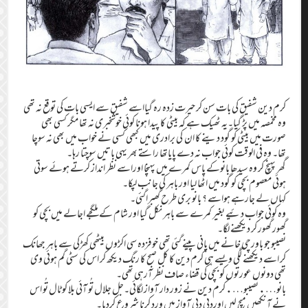
کرم دین شفیق کی بات سن کر حیرت زدہ رہ گیااسے شفیق سے ایسی بات کی توقع نہ تھی
وہ مخمصہ میں پڑ گیا۔یہ ٹھیک ہے کہ بیٹی کا پیدا ہونا کوئی خوشخبری نہ تھا مگر کسی بھی
صورت میں بیٹی کو گود دینے کا ان کی برادری میں کبھی کسی نے خواب میں بھی نہ سوچا
تھا۔ وہ فی الوقت کوئی جواب نہ دے پایاتھا راستے بھر یہی باتیں سوچتا رہا۔
گھر پہنچ کر وہ سیدھا بانوکے پاس کمرے میں پہنچا اوراسے نظر انداز کرتے ہوئے سوتی
ہوئی معصوم بچی کو گود میں اٹھا لیا اور باہر کی جانب لپکا۔
کہاں لے جارہے ہواسے ؟ بانو بری طرح گھبراگئی۔
وہ کوئی جواب دئیے بغیر کمرے سے باہر نکل گیا اور شام کے ملگجے اجالے میں بچی کو
گھور گھور کر دیکھنے لگا۔
نصیبو جو باورچی خانے میں پانی پینے گئی تھی خوفزدہ سی اکڑوں بیٹھی کھڑکی سے باہر جھانک
کر اسے دیکھنے لگی ویسے ہی کرم دین کا کل صبح کا رنگ دیکھ کر اس کی سٹی گم ہوئی وی
تھی دونوں عورتوں کو بچی کی قضاء صاف نظر آرہی تھی۔
بانو….نصیبو….کرم دین نے زور دار آواز لگائی۔جل جلال تُو آئی بلا کو ٹال تُو اس
نے آنکھیں میچ لیں اوردبی دبی آواز میں ورد کرنا شروع کردیا۔