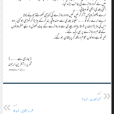
میں لے کردروازے کی جانب بڑھ گیا۔
اتنی جلدی ابھی تو صفائی ….
ارے چھوڑ واپس آکر کر لیں گیں وہ دروازے کی کنڈی کھولتے ہوئے بولا
ارے ارے رکو تو …. سکینہ جلدی سے صندوقچہ بند کرکے ہڑبڑا کر کھڑی ہوگئی۔ وہ
اس کی ہڑبڑاہٹ پر ہنستا رہا اور جلدی سے دروازے کے پٹ کھول دئیے مگردونوں
کے قدم دروازے پر ہی رک گئے۔
خیر توہے دونوں ہجوم دیکھ کر پریشان ہوگئے۔
(جاری ہے….)
تحریر: آفرین ارجمند
از روحانی ڈائجسٹ جولائی 2014ء
گزشتہ
کشورِ ظلمات ۔ قسط 7
آئندہ
کلر سائیکلوجی ۔ قسط 4