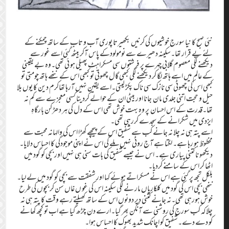
نئی صبح کا نیا سورج خوشیوں کی کرنیں بکھیرتا پوری آب و تاب کے ساتھ چمکنے کے
لئے بے قرار تھا۔سکینہ دھیرے سے نومولودکے پاس آکر بیٹھ گئی اسے غور سے
دیکھنے لگی معصوم گلابی چہرے پر فرشتوں سی مسکراہٹ پھیلی ہو ئی تھی۔وہ بے یقینی
کے عالم میں اسے ہاتھ لگا کر دیکھنے لگی کبھی گال چھوتی تو کبھی اس کے ننھے ہاتھ چومتی تو
کبھی اس کی چھوٹی سی نازک سی ناک پکڑ لیتی۔اسے یقین نہیں آرہا تھاکرم دین کا یوں بلا
حیل و حجت اتنی جلدی مان جانا اور بیٹی ان کے حوالے کردینا کسی معجزے سے کم نہ
تھا۔قدرت کے اس احسان پر وہ بہت خوش تھی اس کے دل کی ہر دھڑکن بارگاہِ
ایزدی میں شکرانے کے سجدے کررہی تھی۔
اسے پتہ ہی نہ چلا نہ جانے کب سے شفیق اس کے پیچھے کھڑا اس کی والہانہ محبت سے
محظوظ ہو رہا ہے۔ لگتا ہے آج روٹی نہیں ملے گی اس نے اپنی موجودگی کا احساس دلایا۔
دیکھو نا کتنی پیاری ہے۔ اس نے جیسے شفیق کی بات سنی ہی نہیں اور بچی کو گود میں
اٹھا کر اس کے سامنے کردیا۔
بلکل تجھ پر گئی ہے اس نے مسکراتے ہوئے کہا اور شفقت سے بچی کو گود میں لے لیا۔
ننھی بچی اس کی گود میں کلکاریاں مار نے لگی سکینہ اس کی غو ں غاں سن کر بچوں کی طرح
خوش ہورہی تھی۔نہ جانے کتنی دیر دونوں اس کے ساتھ کھیلتے رہے وقت کا پتہ ہی نہ
چلاکہ کب سورج کی روشنی سے آنگن بھر گیا۔ارے دن چڑھ گیا ہے اب تو کچھ کھانے
کو دے دے۔شفیق کو اچانک شدید بھوک کا احساس ہوا۔