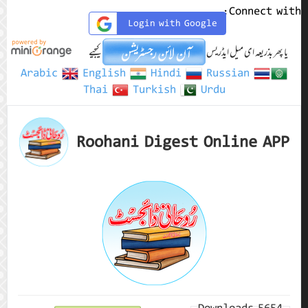
Connect with:
Login with Google
یا پھر بذریعہ ای میل ایڈریس
کیجیے
Arabic
English
Hindi
Russian
Thai
Turkish
Urdu
Roohani Digest Online APP