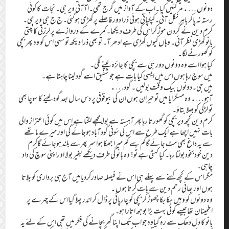
دونوں ….مرگئیں کیا۔اب کے آواز میں گرج تھی۔اآآئی ویر جی۔ نجات کا کوئی
رستہ نہ پاکر باہر نکل آئی۔کپکپاتی ہوئی ذرا دور فاصلے پر کھڑی ہوگئی۔ج ج جی ویر جی۔
کرم دین نے گردن موڑ کر اس کی طرف دیکھا۔کمرے کے دروازے پر لرزتی کانپتی
بانو کھڑی نظر آئی۔ وہاں کیوں کھڑی ہے ادھر آ۔ تُو بھی ذرا دیکھ تو سہی اس کو وہ پھر بچی
کو گھورنے لگا۔
کیا ہوا اسے وہ دونوں دور ہی سے بچی کا جائزہ لینے لگی۔
میں سوچ رہا ہوں اس میں ایسی کیا بات ہے جو شفیق اسے گود لینا چاہتا ہے۔
ہیں جی۔دونوں بیک وقت بولیں ۔ گود….
آہو….وہ مسکرایا میں تو حیران ہوں ان کی بیوقوفی پر دس سال بعد گود لینے کا سوچا بھی
تو لڑکی کوبھلا بتاؤ۔
کرم دین کچھ دیر بچی کو گھورتا رہا پھر آہستہ سے بولامجھے لگتا ہے اس میں کوئی اعتراز والی
بات نہیں اچھا ہے ایک طرح سے اس کی سُونی گودآباد ہوجائے گی اور میرے ما تھے
سے یہ داغ بھی مٹ جا ئے گاکم سے کم میرا جھکا ہوا سر پھرسے بلند ہوجائے گاکرم
دین خود بخود بولتا رہا۔ کیا کہتی ہے تُو؟وہ بانو کی طرف دیکھے بغیر بولا اوراپنی سوچ کی داد
چاہی۔
مگر اس کے کچھ کہنے سے پہلے ہی اس نے فیصلہ صادرکردیامیں آج ہی برداری کو بلاتا
ہوں اور بھائی رحم دین سے بات کرتا ہوں ۔
وہ دونوں کو وہیں ہکا بکا چھوڑ کر بچی کو چارپائی پر ڈال کر اندر چلا گیااس کے چہرے پر
اطمینان تھاجیسے کوئی بہت بڑا بوجھ اتارا ہو۔
بانو کا دل دھک سے رہ گیاوہ جو اب تک اپنا گھر بچانے کی فکر میں تھی اس کے لئے یہ