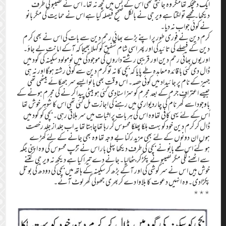
ایک دھچکہ تھامگر وہ جانتی تھی اس کے بس میں کچھ نہ تھا۔اس نے نصیبو کی طرف
دیکھا۔مجھے تو لگتا ہے ویر جی نے بالکل صحیح فیصلہ کیا ہے اس نے حمایت کی مگر بانو
نے کوئی جواب نہ دیا۔
کرم دین نے فوری طور پر اپنے بڑے بھائی رحم دین سے بات کی اس نے بھی کر م
دین کے فیصلے کی تائیدکی اور پھر اسی شام شفیق کو کہلا بھیجا کہ آکے امانت لے جاؤ۔
اور یوں بھائی رحم دین اور قریبی رشتے داروں کی موجودگی میں نومولود سکینہ کی گود میں
ڈال دی گئی با قائدہ معاہدہ طے پایا کہ بچی کا نہ تو کرم دین سے کوئی رشتہ ہوگا اور نہ ہی
جہیز کے نام پر جائیداد میں کوئی حصہ۔ اس وقت بھی بانو ایسے سر جھکائے بیٹھی تھی
جیسے اعترافِ جرم کے بعد مجرم کو سزا سنادی گئی ہو بیٹی پیدا کر نے کی مجرم ہونے کے
باوجود اسے گھر نام کی چاردیواری میں رہنے کی اجازت مل گئی تھی اس کا شوہر خوش تھا
اُس کے لئے یہی کافی تھاوہ اس کی ہر بات پر اثبات میں سر ہلاتی رہی۔ بچی کو گود میں
ڈال کر کرم دین خود کو بہت ہلکا پھلکا محسوس کر رہا تھاچاہتا تھا یہ اب جلد از جلد رخصت
ہوں ان دونوں کے لئے بھی مزید رکنا بے وجہ تھا وہ بھی جانے کے لئے کھڑے
ہوگئے اس لمحے بانو نے بچی کی طرف دیکھا پہلی بار اس نے تڑپ محسوس کی وہ ا پنی جگہ
سے اٹھنے لگی مگر نصیبو نے پکڑ کر بٹھالیا۔جانے دے تیرا کیا ہے دیکھ نہ ویر جی کتنے
خوش ہیں ا س نے سرگوشی کی اور آگے بڑھ کر سکینہ کے ہاتھ میں بچی کی دودھ کی بوتل
پکڑادی۔وہ انہیں دعوت کا بلاوا دے کربھری جھولی گھر لوٹ آئے۔
٭٭٭