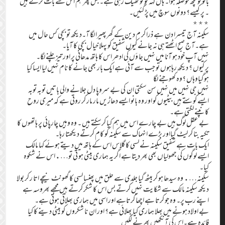
بانو کو کچھ حوصلہ ہوا۔ ہاں کہہ تو تُو ٹھیک رہی ہے۔ بس پھر ہم اس سے بات کرتے ہیں
۔ پر کیسے؟ دونوں سوچ میں پڑگئیں۔
٭٭٭
سکینہ آج تیسرا دن ہے ذرا کر م دین کے گھرپھیرا لگا آ۔دیکھ تو بچی کس حال میں
ہے۔آج صبح اٹھتے ہی نہ جانے کیوں شفیق کو پہلا خیال بچی کا آیا۔
نہیں آپ خود ہو آنا میں نہیں جا ؤں گی ادھر اس کا ہاتھ مدھانی پر اور تیز چلنے لگا۔
پر کیوں ؟ دیکھ رہاہوں تُو جب سے آئی ہے ایک بار بھی جانے کا نام نہیں لیا ایسا کیا
ہوگیاوہاں ؟وہ کھوجنے لگا
نہیں جی نہیں میں نہیں سن سکتی ان کی بے سروپا دل جلانے والی باتیں توبہ توبہ
ایسے کوستے ہیں بیٹیوں کو اور وہ بانو ایسے دھاڑیں مار مار کر روتی ہے کہ میری روح
کانپنے لگتی ہے۔
بے عقل لوگ ہیں بے چارے اس میں ہم کیا کرسکتے ہیں ۔ وہ وہیں چارپائی پر ہاتھوں کا
تکیہ بنا کر لیٹ گیااور بڑے انہماک سے سکینہ کو کام کرتے دیکھتا رہا۔
ایک بات ہے شفیق سکینہ نے لسی کا گلاس اس کے ہاتھ میں دیتے ہوئے کہا مالک
ایسے لوگوں کی جھولیاں بھی بھر دیتا ہے اگر یہ ہماری بیٹی ہو تی تو….اس نے شکوہ
کیا۔
سکینہ…. وہ سیدھا ہو کر بیٹھ گیا جلدی سے حلق میں پھنسا لسی کا گھونٹ نیچے اتا ر کر بولا
دیکھ سکینہ مالک سے شکایت نہیں کرتے بس اس کا شکر کرتے ہیں مجھے بھروسہ ہے
اپنے رب پر۔ وہ جو کرتا ہے اچھا کرتاہے اور اسی میں ہماری بھلائی ہوتی ہے۔
بے اولاد ہونے میں بھلا ہماری کیا بھلائی ہے؟ اور ان نا شکروں کو بیٹی دینے کا کیا
فائدہ ہے۔اس کی آنکھیں بھرنے لگیں