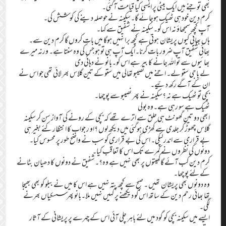
بھی تو جنے ہیں ایک بیٹی پر ایسی کیا قیامت آگئی۔
کرم دین خود ہی ٹھیک ہوجائے گا۔سکینہ نے حوصلہ دینے کی کوشش کی۔
آپ کچھ سمجھاؤ نہ اس کو۔سکینہ نے شفیق سے کہا۔
ہاں بھابی کیوں پریشان ہوتی ہے کچھ برا نہیں ہوگا میں بات کروں گا کرم دین سے۔
بھائی شفیق آپ ضرور بات کرنا۔ایک آپ ہی تو ہو جس کی وہ سنتا ہے۔ ورنہ میرے
بھائیوں سے تو اللہ جانے کا بیر ہے اس کو۔بانو نے دہائی دی
لے باجی ستو لے۔ اتنے میں نصیبو تھالی میں ستو کے تین گلاس بھر لائی تھی جو اس نے
ان کے آگے رکھ دئیے۔
بچی تو ٹھیک ہے نہ ؟سکینہ نے پھر نصیبو سے پوچھا۔
ٹھیک ہے سو رہی ہے۔وہ بولی
ابھی دو تین گھونٹ ہی حلق سے اترے تھے کہ بچی کے رونے کی آواز سن کر سکینہ
گلاس چھوڑ کر جلدی سے کھڑی ہوگئی میں دیکھ لوں ؟او ر جواب کا انتظار کئے بغیر ہی
بے قراری سے اندر لپکی۔ اس کی بے قراری کو سب نے واضح طور پر محسوس کیا۔
دونوں کی نظروں نے کمرے تک اس کا تعاقب کیا۔
کرم دین کب آئے گاکھیتوں پر بھی نہیں ہے وہ؟۔شفیق نے دونوں کا دھیان بٹانے
کے لئے پوچھا۔
وہ دونوں بھی پریشان تھیں ۔ صبح سے کچھ پتہ نہیں ہے اس کا میں نے ببلو کو بھی بھیجا
تھا بھائی رحم دین کے ساتھ اس کو دیکھنے پر کہیں نہیں ملا۔بانو پھر سسکیاں بھرنے
لگی۔
ایسے میں سکینہ بچی کو گود میں لئے باہر چلی آئی اس کے چہرے پر پریشانی کے آثار