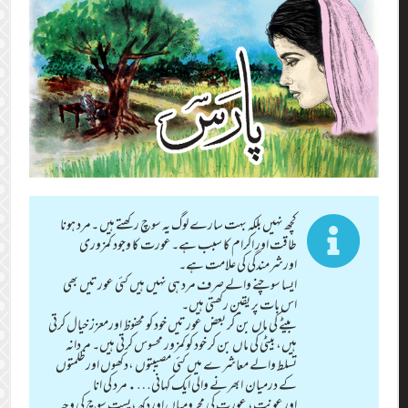
کچھ نہیں بلکہ بہت سارے لوگ یہ سوچ رکھتے ہیں ۔مرد ہونا
طاقت اور اکرام کا سبب ہے۔عورت کا وجود کمزوری
اورشرمندگی کی علامت ہے۔
ایسا سوچنے والے صرف مرد ہی نہیں ہیں کئی عورتیں بھی
اس بات پر یقین رکھتی ہیں۔
بیٹے کی ماں بن کر بعض عورتیں خود کو محفوظ اورمعزز خیال کرتی
ہیں، بیٹی کی ماں بن کر خود کوکمزور محسوس کرتی ہیں۔ مردانہ
تسلط والے معاشر ے میں کئی مصیبتوں ،دکھوں اورظلمتوں
کے درمیان ابھرنے والی ایک کہانی….مرد کی انا
اورعونت، عورت کی محرومیاں اوردکھ،پست سوچ کی وجہ