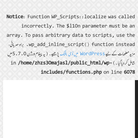
Notice
: Function WP_Scripts::localize was called
incorrectly. The $l10n parameter must be an
array. To pass arbitrary data to scripts, use the
wp_add_inline_script() function instead. براہ مہربانی،
مزید معلومات کے لیے
WordPress میں ڈی بگنگ
پڑھیے۔ (یہ پیغام ورژن 5.7.0 میں
شامل کر دیا گیا۔) in
/home/zhzs30majasl/public_html/wp-
includes/functions.php
on line
6078