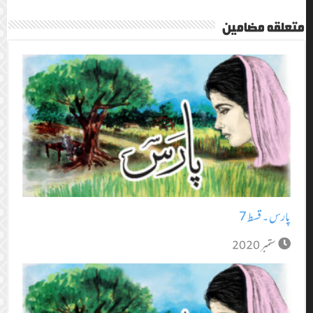
متعلقہ مضامین
پارس ۔ قسط 7
ستمبر 2020