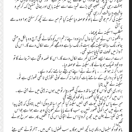
بھگت رہی تھی۔نصیبو بھی بڑے تمیز سے اسے سکینہ باجی اور بھائی شفیق کہہ کر خیرو
عافیت دریافت کررہی تھی۔
سکینہ کی گرم جوشی نے بانو کو حوصلہ دیا سکینہ کیا تم میرے لئے کچھ کرسکتی ہو؟ وہ مدعے
پر آئی
مطلب ؟سکینہ نے پوچھا۔
دیکھو نہ اس نے میرا کیا حال کردیا وہ اپنے زخم اس کو دکھانے لگی آج وہ بالکل وحشی
جانور لگ رہا تھاسکینہ مجھے بہت ڈر لگ رہا ہے وہ مجھے گھر سے نکال دے گا۔ اس کی
آواز میں خوف تھاکپکپاہٹ تھی۔
ارے ارے ایسے تھوڑی گھر سے نکال دے گا۔اس کا غصہ وقتی ہے اتر جائے گا تو
وہ خود ٹھیک ہو جائے گا۔سکینہ نے حوصلہ دیا۔
اور اگر نہ ہوا تو…. بانو نے نے اپنے اندیشے سامنے رکھ دئیے۔
تو کیا تُو برداری کے سامنے بات کرنا خدا نہ کرے کوئی نگوڑی ناٹھی تھوڑی ہے تُو۔
سکینہ نے حل بتایا
برادری بھی تواس کا ہی ساتھ دے گی قصور وار تو میں ہوں نہ بیٹی میں نے جنی ہے۔
اس میں کرم دین کا کیا قصور۔بانو خود کو پیٹنے لگی
میرے پاس تو کوئی ثبوت بھی نہیں سکینہ کیا تم میرا ساتھ دوگی انہیں بتاؤگی کہ بیٹی پیدا
ہونے میں میرا کوئی قصور نہیں یہ سب کالے بابا کے تعویز کی وجہ سے ہوا ہے جو اس
میسنی کنیز نے جلن میں مجھ پر کروایا اس نے التجا کی اس کی آنکھیں پھر سے سرخ ہونے
لگیں ۔
بانو خود کو سنبھال دیکھ ایسا کچھ نہیں ہوگا یہ سب فضول باتیں ہیں ۔ آخرتونے تین بیٹے