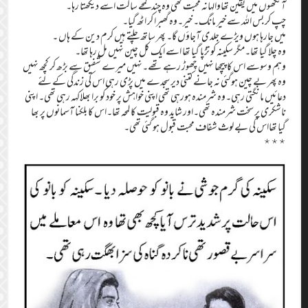
آنکھوں میں یقین تھاوالہانہ محبت تھی وہ چند لمحے ساکت اسے دیکھتا رہا۔
چپ کر بس اللہ سے خیر مانگ۔ خیر۔وہ گھبرا کر اٹھ گیا۔
میں جارہا ہوں ویڑے جلدی آجاؤں گا۔ پھر ساتھ چلتے ہیں کرم دین کے ہاں ۔
وہ چلا گیا تھا۔مگر سکینہ کو تڑپا گیا تھا اسے ایک کل چین نہیں مل رہا تھا۔
وہم وسوسے اس کا پیچھا نہیں چھوڑ رہے تھے۔نہیں میرے شفیق سے بڑھ کر کچھ نہیں
وہ پھر بے چین ہوگئی نہ جانے کتنی دیر سجدے میں پڑی رہی اس کی زندگی کے لئے
دعائیں مانگتی رہی۔وہ شرمندہ ہورہی تھی اپنی خواہش پر خود کو برا بھلاکہہ رہی تھی۔ اپنی
ناشکری پر سخت شرمندہ تھی۔اور شاید وہ قبولیت کا لمحہ تھا۔اس کا بلکنا آسمانوں پر بھا
گیا تھااس کی بے لوث شفاف محبت قبول ہو گئی تھی۔
٭٭٭