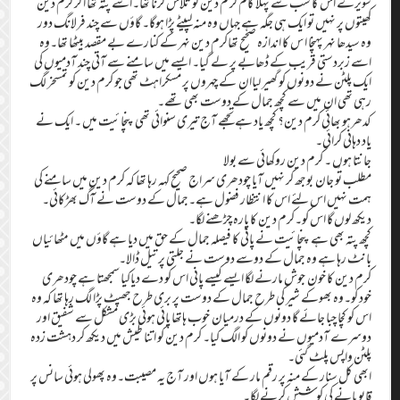
سویرے اس کا سب سے پہلا کام کر م دین کو تلاش کرنا تھا۔اسے پتہ تھا اگر کرم دین
کھیتوں پر نہیں تو ایک ہی جگہ ہے جہاں وہ منہ لپیٹے پڑا ہوگا۔ گاؤں سے چند فرلانگ دور
وہ سیدھا نہر پہنچا ا س کا اندازہ صحیح تھاکرم دین نہر کے کنارے بے مقصد بیٹھا تھا۔وہ
اسے زبردستی قریب کے ڈھابے پر لے گیا۔ ایسے میں سامنے سے آتی چند آدمیوں کی
ایک پلٹن نے دونوں کو گھیر لیاان کے چہروں پر مسکراہٹ تھی جو کرم دین کو تمسخر لگ
رہی تھی ان میں سے کچھ جمال کے دوست بھی تھے۔
کدھرہو بھائی کرم دین؟ کچھ یاد ہے تجھے آج تیری سنوائی تھی پنچائیت میں ۔ ایک نے
یاد دہانی کرائی۔
جانتا ہوں ۔ کرم دین روکھائی سے بولا
مطلب تُو جان بوجھ کر نہیں آیا چودھری سراج صحیح کہہ رہا تھا کہ کرم دین میں سامنے کی
ہمت نہیں اس لئے اس کا انتظار فضول ہے۔جمال کے دوست نے آگ بھڑکائی۔
دیکھ لوں گا اس کو۔کرم دین کا پارہ چڑھنے لگا۔
کچھ پتہ بھی ہے پنچائیت نے پانی کا فیصلہ جمال کے حق میں دیا ہے گاؤں میں مٹھائیاں
بانٹ رہا ہے وہ جمال کے دوسے دوست نے جلتی پر تیل ڈالا۔
کرم دین کا خون جوش مارنے لگا ایسے کیسے پانی اس کو دے دیاکیا سمجھتا ہے چودھری
خود کو۔وہ بھوکے شیر کی طرح جمال کے دوست پر بری طرح جھپٹ پڑا لگ رہا تھا کہ وہ
اس کو کچا چبا جائے گا دونوں کے درمیان خوب ہاتھا پائی ہوئی بڑی مشکل سے شفیق اور
دوسرے آدمیوں نے دونوں کو الگ کیا۔ کرم دین کو اتنا طیش میں دیکھ کر دہشت زدہ
پلٹن واپس پلٹ گئی۔
ابھی کل سنار کے منہ پر رقم مار کے آیا ہوں اور آج یہ مصیبت۔وہ پھولی ہوئی سانس پر
قابو پانے کی کوشش کرنے لگا۔