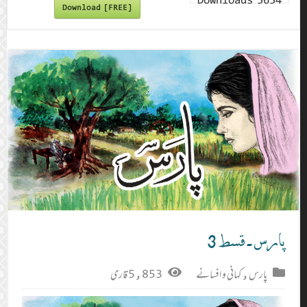
Downloads
5654
Download [FREE]
پارس ۔ قسط 3
پارس
,
کہانی و افسانے
5,853 قاری