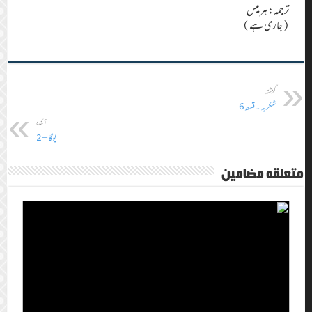
ترجمہ: ہرمیس
(جاری ہے)
گزشتہ
شکریہ ۔ قسط 6
آئندہ
یوگا – 2
متعلقہ مضامین