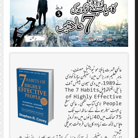
عالمی شہرت یافتہ موٹیویشنل مصنف،
ماہرِتعلیم اور بزنس مین اسٹیفن رچرڈ کوؤی
نے 1989ء میں دی سیون ہیبٹس آف
ہائیلی ایفیکٹو پیپلThe 7 Habits
of Highly Effective
People نامی کتاب لکھی۔ عالمی سطح
پر بیسٹ سیلر ہونے کے ساتھ اب تک
75 ممالک میں 40 زبانوں میں دو کروڑ
پچاس لاکھ سے زیادہ کاپیاں فروخت ہوچکی
ہیں۔
اس کتاب میں اسٹیفن نے بتایا کہ دنیا کے بااثر ترین اور کامیاب انسانوں میں