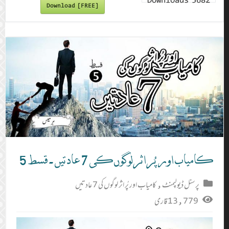
Downloads
5682
Download [FREE]
کامیاب اور پُر اثر لوگوں کی 7 عادتیں ۔ قسط 5
پرسنل ڈیولپمنٹ
,
کامیاب اور پُر اثر لوگوں کی 7 عادتیں
13,779 قاری