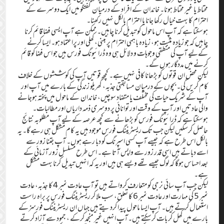
محتاط یا غیر محتاط ہونا۔ خاندان کے افراد کے درمیان گفتگو میں ایک دوسرے کے
احترام کا بہت خیال رکھا جانا یا احترام بالکل نہیں رکھنا۔
ہوسکتا ہے کہ آپ اس ماحول کو تبدیل کرنا چاہیں۔ ممکن ہے آپ ایسی فضا قائم کرنا
چاہیں کہ جو زیادہ مثبت ہو، زیادہ باہمی احترام پر مبنی، کھلی اور پراعتماد ہو۔ ایسا کرنے
کےلیے آپ کی منطقی وجوہات و دلائل ہی وہ ڈرائیونگ فورس ہیں جو اس فضا کو قائم
کرنے میں مددگار ہوں گے۔
لیکن محض ان قوتوں کو بڑھانا کافی نہیں ہے۔ کچھ قوتیں آپ کی کوششوں کے خلاف
کام کریں گی۔ بچوں کے درمیان مسابقتی جذبہ، گھریلو زندگی کے بارے میں آپ اور
آپ کے شریک حیات کی مختلف یا متضاد سوچیں، خاندان کے ماحول میں پختہ ہوجانے
والی عادتیں اور آپ کے وقت اور توانائی پر دوسری ذمہ داریاں اور مطالبات۔
ہوسکتا ہے کہ ڈرائیونگ فورس کو بڑھانے سے کچھ عرصہ کے لیے آپ مطلوبہ نتائج
حاصل کرسکیں لیکن جب تک ریسٹریننگ فورس موجود ہیں یہ کام مشکل ہی رہے گا۔ یہ
بالکل اس طرح ہے کہ جیسے آپ کسی اسپرنگ کو دبا رہے ہوں۔ آپ جتنا زور سے
اسے دباتے ہیں اسی قدر زور سے واپس آتا ہے۔ اس طرح مسلسل زور آزمائی کے
بعد احساس ہوگا کہ لوگ جیسے تھے ویسے ہی ہیں اور یہ کہ انہیں تبدیل کرنا بہت مشکل
ہے۔
لیکن جب آپ سائی نرجی کو متعارف کرواتے ہیں تو آپ عادت نمبر 4 کا جذبہ، عادت
نمبر 5 کی مہارت اور عادت نمبر 6 کا تعلق، سب ملا کر ریسٹریننگ فورس پر براہ راست
استعمال کرتے ہیں۔ آپ ایسا ماحول پیدا کردیتے ہیں جہاں ان ریسٹریننگ فورسزکے
بارے میں کھل کر بات کرسکتے ہیں۔آپ انہیں غیر منجمد کرکے ، جمود سے آزاد کرتے