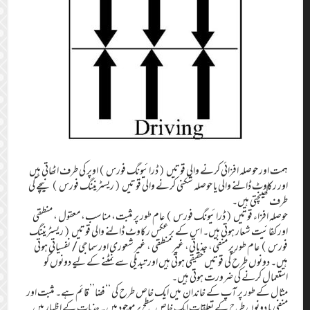
ہمت اور حوصلہ افزائی کرنے والی قوتیں (ڈرائیونگ فورس )اوپر کی طرف اٹھاتی ہیں
اور رکاوٹ ڈالنے والی یا حوصلہ شکنی کرنے والی قوتیں (ریسٹریننگ فورس )نیچے کی
طرف کھینچتی ہیں۔
حوصلہ افزاء قوتیں (ڈرائیونگ فورس ) عام طور پر مثبت، مناسب، معقول ، منطقی
اور کفائیت شعار ہوتی ہیں۔ اس کے برعکس رکاوٹ ڈالنے والی قوتیں (ریسٹریننگ
فورس ) عام طور پر منفی، جذباتی، غیر منطقی ، غیر شعوری اور سماجی/ نفسیاتی ہوتی
ہیں۔ دونوں طرح کی قوتیں حقیقی ہوتی ہیں اور تبدیلی سے نمٹنے کے لیے دونوں کو
استعمال کرنے کی ضرورت ہوتی ہیں۔
مثال کے طور پر آپ کے خاندان میں ایک خاص طرح کی ‘‘فضا’’ قائم ہے۔ مثبت اور
منفی یا دونوں طرح کے تعلقات ایک خاص سطح پر موجود ہیں۔ جذبات کے اظہار میں