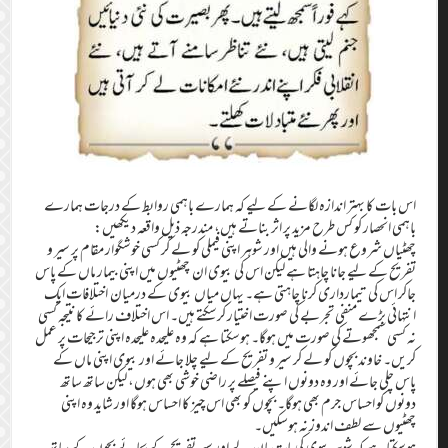
اس بات کا بہتر اندازہ لگانے کے لیے کہ ہمارے باہمی روابط کے درجات ہمارے
باہمی انحصار کو کس طرح مزید پر اثر بناتے ہیں، مندرجہ ذیل واقعہ دیکھیں:
چھٹیاں شروع ہونے والی ہیں اور شوہر اپنی فیملی کو لے کر کسی خوشگوار مقام پر سیر و
تفریح کے لیے جانا چاہتا ہے لیکن اس کی بیوی ان چھٹیوں میں اپنی بیمار ماں کے پاس
جاکر اس کی تیمارداری کرنا چاہتی ہے۔ یہاں میاں بیوی کے درمیان اختلافات ایک
انتہائی بڑے منفی تجربے کی صورت اختیار کرسکتے ہیں۔ اس اختلاف رائے کا نتیجہ کسی
نہ کسی سمجھوتے کی صورت میں ہوگا۔ ہوسکتا ہے کہ وہ علیحدہ علیحدہ اپنی ترجیحات پر عمل
کریں۔ خاوند بچوں کو لے کر سیر و تفریح کے لیے چلا جائے اور بیوی اپنی ماں کے
پاس چلی جائے اور وہ دونوں اپنے فیصلے پر راضی خوشی بھی ہوں، لیکن ساتھ ساتھ
دونوں کو احساس جرم بھی ہوگا۔ بچوں کو بھی اس چیز کا احساس ہوگا اور شاید وہ اپنی
چھٹیوں سے لطف اندوز نہ ہوسکیں۔
ہوسکتا ہے کہ شوہر بیوی کی بات مان لے اور سیر تفریح کے بجائے بچوں کے ساتھ