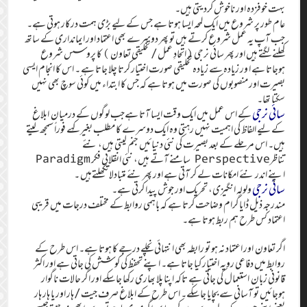
بہت خوفزدہ اور ناخوش کردیتی ہیں۔
عام طور پر شروع میں ایک لمحہ ایسا ہوتا ہے جس کے لیے بڑی ہمت درکار ہوتی ہے۔
جب آپ یہ عمل شروع کرتے ہیں تو پھر دوسرے بھی اعتماد اور ایمانداری کے ساتھ
کھلنے لگتے ہیں اور پھر سائی نرجی (اتحادِ عمل/ تخلیقی تعاون) کا پروسس شروع
ہوجاتا ہے ا ور زیادہ سے زیادہ تخلیقی صورت اختیار کرتا چلا جاتا ہے ۔ اس کا انجام ایسی
بصیرت اور منصوبوں کی صورت میں ہوتا ہے کہ جس کا ابتداء میں کوئی سوچ بھی نہیں
سکتا تھا۔
سائی نرجی
کے اس عمل میں ایک وقت ایسا آتا ہےجب لوگوں کے درمیان ابلاغ
کے لیے الفاظ کی اہمیت نہیں رہتی وہ ایک دوسرے کا مطلب بغیر کہے فوراً سمجھ لیتے
ہیں۔ اس مرحلے کے بعد بصیرت کی نئی دنیائیں جنم لیتی ہیں، نئے
تناظرPerspective سامنے آتے ہیں، نئی انقلابی فکر Paradigm
اپنے اندر نئے امکانات لے کر آتی ہے اور پھر نئے متبادلاتکھلتےہیں ۔
سائی نرجی
ولولہ انگیزی، تحریک اور جوش پیدا کرتی ہے۔
مندرجہ ذیل ڈایاگرام وضاحت کرتا ہے کہ باہمی روابط کے مختلف درجات میں قریبی
اعتماد کس طرح ہم ربط ہوتا ہے۔
اگر تعاون اور اعتماد نہ ہو تو رابطہ بھی انتہائی نچلے درجے کا ہوتا ہے۔ اس طرح کے
روابط میں دفاعی رویہ اختیار کیا جاتا ہے۔ اپنے تحفظ کی کوشش کی جاتی ہے اور اکثر
قانونی زبان استعمال کی جاتی ہے تاکہ اپنا پلا بھاری رکھا جاسکے اور اگر حالات ناگوار
ہوجائیں تو آسانی سے بچایا جاسکے۔ اس طرح کے ابلاغ صرف جیت/ہار اور یا ہار ہار