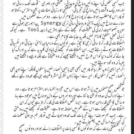
جب کسی شخص کی اپنے دائیں دماغ کی وجدانی، تخلیقی اور بصری `قوت تک رسائی ہو
اور وہ بیک وقت بائیں دماغ کی تجرباتی، منطقی اور زبانی صفات پر بھی دسترس رکھتا ہو
تو پھر اس کا مطلب ہوتا ہے کہ پورا دماغ کام کر رہا ہے۔ دوسرے لفظوں میں
ہمارے دماغ میں ایک ذہنی وروحانی سائی نرجی Synergy پیدا ہورہی ہوتی ہے
اور یہ خصوصیت زندگی کی حقیقت کو سمجھنے کے لیے بہترین ذریعہ Tool ہے۔ کیونکہ
زندگی محض منطق کا نام نہیں بلکہ یہ جذبات کا نام بھی ہے۔
اختلافات کی قدر کرنا سائی نرجی کا نچوڑ ہے۔ لوگوں کے درمیان ذہنی ، جذباتی اور نفسیاتی
اختلافات ہوتے رہتے ہیں۔ ان اختلافات کو سمجھنے کی بنیادی کلید یہ ہے کہ یہ ادراک کیا
جائے کہ لوگ دنیا کو اس طرح نہیں دیکھتے جیسے کہ وہ حقیقتاً ہے بلکہ ویسے دیکھتے ہیں
جیسا کہ وہ خود سوچتے ہیں۔
اگر میرا یہی زاویہ نظر رہا تو پھر میں کبھی بھی باہمی انحصار نہیں پاسکوں گابلکہ اپنے اوپر بھی
انحصار نہیں کرسکوں گا۔ میرے اپنے زاویہ نظر کی مشروطیت ہی مجھے محدود کیے رکھے
گی۔
جو شخص صحیح معنوں میں پُر اثر ہوتا ہے اس میں عجز و انکسار اور احترام ہوتا ہے۔ وہ
اپنے ادراک کی حدود کو بھی جانتا ہے اور دوسروں کے دل و دماغ میں موجود بےبہا
وسائل کا بھی قدر دان ہوتا ہے۔ ایسا شخص اختلافات کی قدر کرتا ہے کیوں کہ ان
اختلافات کو سمجھنے سے اس کے علم میں اضافہ ہوتا ہے، حقیقت کو سمجھنے میں مدد ملتی
ہے۔ جب ہم صرف اپنے تجربات تک محدود ہوجاتے ہیں تو پھر ہم بیرونی معلومات
کی کمی کے مسائل میں پھنسجاتے ہیں ۔
کیا یہ منطقی بات ہے کہ دو لوگوں کا کسی بات پر اختلاف رائے ہو اور دونوں صحیح