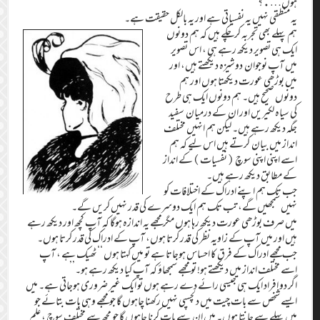
ہوں….؟
یہ منطقی نہیں یہ نفسیاتی ہے اور یہ بالکل حقیقت ہے۔
ہم پہلے بھی تجربہ کرچکے ہیں کہ ہم دونوں
ایک ہی تصویر دیکھ رہے ہی ، اس تصویر
میں آپ نوجوان دوشیزہ دیکھتے ہیں، اور
میں بوڑھی عورت دیکھتا ہوں اور ہم
دونوں صحیح ہیں۔ ہم دونوں ایک ہی طرح
کی سیاہ لکیریں اور ان کے درمیان سفید
جگہ دیکھ رہے ہیں۔ لیکن ہم انہیں مختلف
انداز میں بیان کرتے ہیں اس لیے کہ ہم
اسے اپنی اپنی سوچ (نفسیات)کے انداز
کے مطابق دیکھ رہے ہیں۔
جب تک ہم اپنے ادراک کے اختلافات کو
نہیں سمجھیں گے، تب تک ہم ایک دوسرے کی قدر نہیں کریں گے۔
میں صرف بوڑھی عورت دیکھ رہا ہوں مگر مجھے یہ اندازہ ہوگا کہ آپ کچھ اور دیکھ رہے
ہیں اور میں آپ کے زاویہ نظر کی قدر کرتا ہوں، آپ کے ادراک کی قدر کرتا ہوں۔
جب مجھے ادراک کے فرق کا احساس ہوجاتا ہے تو میں کہتا ہوں ‘‘ٹھیک ہے ، آپ
اسے مختلف انداز میں دیکھتے ہو! تو مجھے سمجھاؤ کہ آپ کیا دیکھ رہے ہو۔’’
اگر دو افراد ایک ہی جیسی رائے دے رہے ہوں تو ایک غیر ضروری ہوجاتی ہے۔ میں
ایسے شخص سے بات چیت میں دلچسپی نہیں رکھنا چاہوں گا جو مجھے وہی بات بتائے جو
میں پہلے سے جانتا ہوں۔ میں ان سے بات کرنا چاہوں گا جو مجھ سے مختلف سوچ ، علم