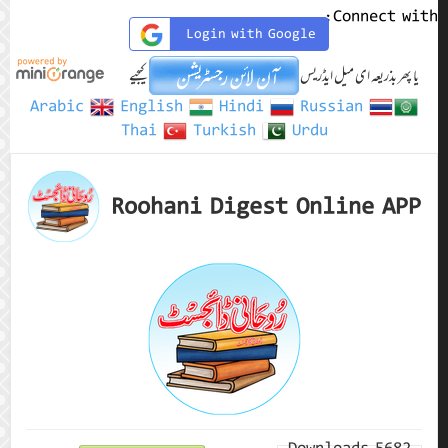
Connect with:
Login with Google
یا پھر بذریعہ ای میل ایڈریس
کیجیے
Arabic
English
Hindi
Russian
Thai
Turkish
Urdu
Roohani Digest Online APP