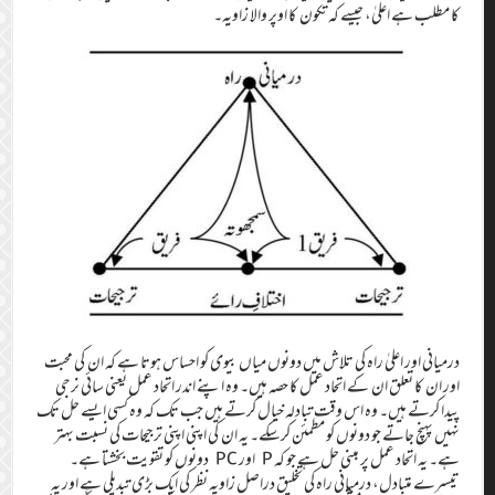
کا مطلب ہے اعلیٰ، جیسے کہ تکون کا اوپر والا زاویہ۔
درمیانی اور اعلیٰ راہ کی تلاش میں دونوں میاں بیوی کو احساس ہوتا ہے کہ ان کی محبت
اور ان کا تعلق ان کے اتحاد عمل کا حصہ ہیں۔ وہ اپنے اندر اتحاد عمل یعنی سائی نرجی
پیدا کرتے ہیں۔ وہ اس وقت تبادلہ خیال کرتے ہیں جب تک کہ وہ کسی ایسے حل تک
نہیں پہنچ جاتے جو دونوں کو مطمئن کرسکے۔ یہ ان کی اپنی اپنی ترجیحات کی نسبت بہتر
ہے۔ یہ اتحاد عمل پر مبنی حل ہے جو کہ P اور PC دونوں کو تقویت بخشتا ہے۔
تیسرے متبادل، درمیانی راہ کی تخلیق دراصل زاویہ نظر کی ایک بڑی تبدیلی ہے اور یہ