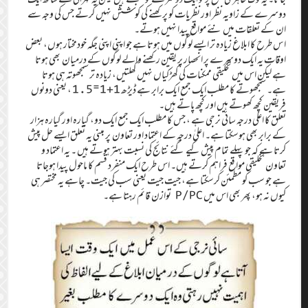
دوسرے کے زاویہ نظر اور نظریات کو پرکھنے کی کوشش نہیں کرتے جس کی وجہ سے
ان کے تعلقات میں نئے مواقع پیدا نہیں ہوتے۔
ا س طرح کا ابلاغ زیادہ تر ایسے لوگوں میں ہوتا ہے جو اپنی اپنی جگہ خودمختار ہوں، بعض
اوقات یہ ایک دوسرے پر انحصار پر یقین رکھنے والے لوگوں کے درمیان بھی ہوتا
ہے لیکن اس میں تخلیقی ممکنات کی کھڑکیاں نہیں کھلتیں، زیادہ تر سمجھوتہ ہی ہوتا
ہے۔ سمجھوتے کا مطلب ایک جمع ایک برابر ہے ڈیڑھ 1+1=1.5 ، یعنی دونوں
فریقین کچھ کھوتے ہیں اور کچھ پاتے ہیں۔
تعلق کا اعلٰی درجہ سائی نرجی ہے ، جس کا مطلب ایک جمع ایک دو، گیارہ اور گیارہ ہزار
کے برابر بھی ہوسکتا ہے۔ اعلیٰ درجہ کے اعتماد اور تعاون پر مبنی یہ تعلق ایسے حل پیش
کرتا ہے کہ جو پہلے تمام پیش کیے گئے نتائج کی نسبت بہتر ہوتے ہیں ۔ یہ اعتماد و
تعاون تخلیقی مواقع فراہم کرتے ہیں۔ اس طرح ایک منفرد قسم کا ماحول پیدا ہوجاتا
ہے جو سب کو مطمئن کرسکتا ہے، جیت جیت یعنی سب کی جیت۔ چاہے یہ مختصر ہی
کیوں نہ ہو، پھر بھی اس میں P/PC توازن قائم رہتا ہے۔