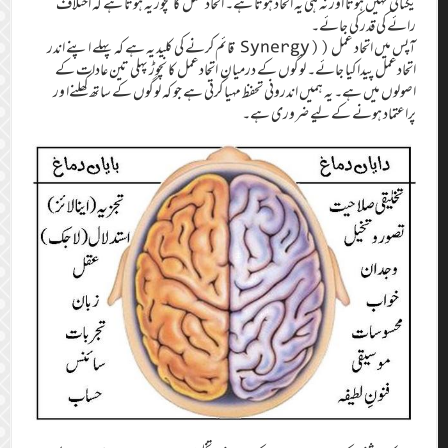
یکتائی نہیں ہوتا اور نہ ہی یہ اتحاد ہوتا ہے۔ اتحاد عمل کا نچوڑ یہ ہوتا ہے کہ اختلاف
رائے کی قدر کی جائے۔
آپس میں اتحاد عمل ((Synergy قائم کرنے کی کلید یہ ہے کہ پہلے اپنے اندر
اتحادعمل پیدا کیا جائے۔ لوگوں کے درمیان اتحادعمل کا نچوڑ پہلی تین عادات کے
اصولوں میں ہے۔ یہ ہمیں اندرونی تحفظ مہیا کرتی ہے جو کہ لوگوں کے ساتھ کھلنےا ور
پراعتماد ہونے کے لیے ضروری ہے۔