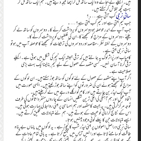
ہیں۔ اکیلے کے بجائے وہ ایک ساتھ مل کر اچھا نتیجہ دیتے ہیں۔ ہم ایک ساتھ مل کر
بہت کچھ تلاش کرسکتے ہیں۔
سائی نرجی
کب آتی ہے….؟
جب ٹیم بنتی ہے اور ٹیم کب بنتی ہے؟ ….
جب آپ کے اندر حوصلہ ہو دوسروں کو برداشت کرنے کا۔ دوسروں کو ساتھ لے کر
چلنے ، دوسروں کے مزاج کو سمجھنے کا، ان کی غلطیوں کو برداشت کرنے کا۔
دوسروں کے نکتہ نظر ، مقاصد اور دوسروں کی ترجیحات کو سمجھنے کا حوصلہ آپ میں ہوتو
سائی نرجی بنتی ہے۔
کامیاب اور پُراثر لوگ یہ جانتے ہیں کہ ترقی ہمیشہ ایک ٹیم کی شکل میں ہوتی ہے۔ اکیلے
ترقی کرنا آسان نہیں۔ کسی مقصد کے حصول کے لیے ٹیم بنالینا ایک بہت بڑی
صلاحیت ہے۔
اگر آپ اپنے مقصد کے حصول کے لئے لوگوں کو ساتھ جوڑ سکتےہیں۔ ان لوگوں کے
مزاج کو سمجھتے ہوئے ان کی ضرورتوں کو اپنے ساتھ جوڑ لیتے ہیں۔ ایسی صورت میں
آپ ایک لیڈر بن جاتے ہیں اور کام کو اگلے درجے میں لے کرچلتےہیں۔
اتحاد عمل اور ہم آہنگی کی اعلیٰ ترین شکلیں انسان کے چاروں منفرد اثاثوں کی طرف
توجہ مرکز کرتی ہیں۔ یہ جیت کا مقصد اور ہم احساسی پر مبنی روابط کی مہارت ہوتی ہیں۔
اس کے نتائج کراماتی نوعیت کے ہوتے ہیں، ہم نئے متبادلات تخلیق کرتے ہیں۔
ایسے متبادلات جن کا پہلے کوئی وجود ہینہیں ہوتا۔
سائی نرجی دراصل اصولوں پر مبنی لیڈر شب کا نچوڑ ہے ۔ یہ لوگوں میں پنہاں بےپناہ
طاقت کو سامنے لاتا ہے اور انہیں آپس میں مجتمع کرتا ہے۔ یہ باقی تمام عادات کے
مجموعے کا اظہار بھی ہے ۔ہم نے ابھی تک جتنی بھی عادتیں پڑھی ہیں یعنی پانچ