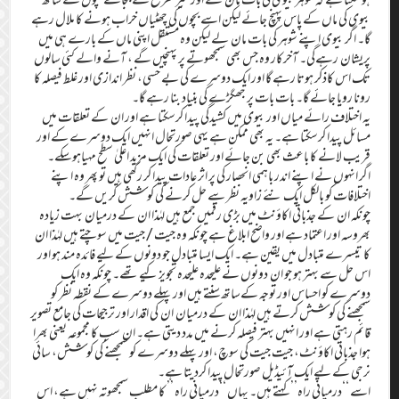
بیوی کی ماں کے پاس پہنچ جائے لیکن اسے بچوں کی چھٹیاں خراب ہونے کا ملال رہے
گا۔ اگر بیوی اپنے شوہر کی بات مان لے لیکن وہ مستقل اپنی ماں کے بارے ہی میں
پریشان رہےگی۔ آخرکار وہ جس بھی سمجھوتے پر پہنچیں گے ، آنے والے کئی سالوں
تک اس کاذکر ہوتا رہے گا اور ایک دوسرے کی بے حسی، نظر اندازی اور غلط فیصلہ کا
رونا رویا جائے گا۔ بات بات پر جھگڑے کی بنیاد بنا رہے گا۔
یہ اختلاف رائے میاں اور بیوی میں کشیدگی پیدا کرسکتا ہے اور ان کے تعلقات میں
مسائل پیدا کرسکتا ہے۔ یہ بھی ممکن ہے یہی صورتحال انہیں ایک دوسرے کے اور
قریب لانے کا باعث بھی بن جائے اور تعلقات کی ایک مزید اعلیٰ سطح مہیاہوسکے۔
اگر انہوں نے اپنے اندر باہمی انحصار کی پر اثر عادات پیدا کر رکھی ہیں تو پھر وہ اپنے
اختلافات کو بالکل ایک نئے زاویہ نظر سے حل کرنے کی کوشش کریں گے۔
چونکہ ان کے جذباتی اکاؤنٹ میں بڑی رقمیں جمع ہیں لہٰذا ان کے درمیان بہت زیادہ
بھروسہ اور اعتماد ہے اور واضح ابلاغ ہے چونکہ وہ جیت/جیت میں سوچتے ہیں لہٰذا ان
کا تیسرے متبادل میں یقین ہے۔ ایک ایسا متبادل جو دونوں کے لیے فائدہ مند ہو اور
اس حل سے بہتر ہو جو ان دونوں نے علیحدہ علیحدہ تجویز کیے تھے۔ چونکہ وہ ایک
دوسرے کو احساس اور توجہ کےساتھ سنتے ہیں اور پہلے دوسرے کے نقطہ نظر کو
سمجھنے کی کوشش کرتے ہیں لہٰذا ان کے درمیان ان کی اقدار اور ترجیحات کی جامع تصویر
قائم رہتی ہے اور انہیں بہتر فیصلہ کرنے میں مدد دیتی ہے۔ ان سب کا مجموعہ یعنی بھرا
ہوا جذباتی اکاؤنٹ، جیت جیت کی سوچ، اور پہلے دوسرے کو سمجھنے کی کوشش، سائی
نرجی کے لیے ایک آئیڈیل صورتحال پیدا کردیتا ہے۔
اسے ‘‘درمیانی راہ’’ کہتے ہیں۔ یہاں ‘‘درمیانی راہ ’’ کا مطلب سمجھوتہ نہیں ہے، اس