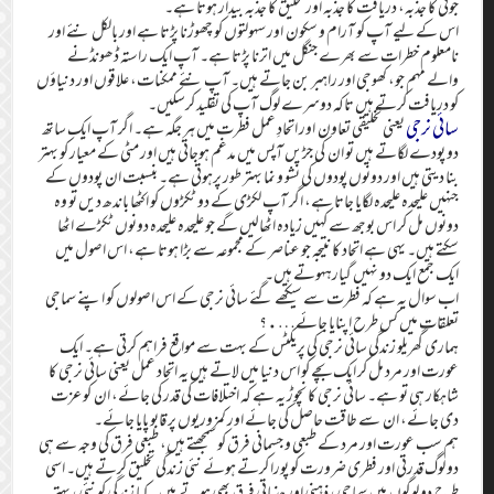
جوئی کا جذبہ، دریافت کا جذبہ اور تخلیق کا جذبہ بیدار ہوتا ہے۔
اس کے لیے آپ کو آرام و سکون اور سہولتوں کو چھوڑنا پڑتا ہے اور بالکل نئے اور
نامعلوم خطرات سے بھرے جنگل میں اترنا پڑتا ہے۔ آپ ایک راستہ ڈھونڈنے
والے مہم جو، کھوجی اور راہبر بن جاتے ہیں۔ آپ نئے ممکنات، علاقوں اور دنیاؤں
کو دریافت کرتے ہیں تاکہ دوسرے لوگ آپ کی تقلید کرسکیں۔
سائی نرجی
یعنی تخلیقی تعاون اور اتحادِ عمل فطرت میں ہر جگہ ہے۔ اگر آپ ایک ساتھ
دو پودے لگاتے ہیں تو ان کی جڑیں آپس میں مدغم ہوجاتی ہیں اور مٹی کے معیار کو بہتر
بنا دیتی ہیں اور دونوں پودوں کی نشو و نما بہتر طور پرہوتی ہے۔ بنسبت ان پودوں کے
جنہیں علیحدہ علیحدہ لگایا جاتا ہے، اگر آپ لکڑی کے دو ٹکڑوں کو اکٹھا باندھ دیں تو وہ
دونوں مل کر اس بوجھ سے کہیں زیادہ اٹھالیں گے جو علیحدہ علیحدہ دونوں ٹکڑے اٹھا
سکتے ہیں۔ یہی ہے اتحاد کا نتیجہ جو عناصر کے مجموعہ سے بڑا ہوتا ہے، اس اصول میں
ایک جمع ایک دو نہیں گیارہہوتے ہیں۔
اب سوال یہ ہے کہ فطرت سے سیکھے گئے سائی نرجی کے اس اصولوں کو اپنے سماجی
تعلقات میں کس طرح اپنایا جائے….؟
ہماری گھریلو زندگی سائی نرجی کی پریکٹس کے بہت سے مواقع فراہم کرتی ہے۔ ایک
عورت اور مرد مل کر ایک بچے کو اس دنیا میں لاتے ہیں یہ اتحاد عمل یعنی سائی نرجی کا
شاہکار ہی تو ہے۔ سائی نرجی کا نچوڑ یہ ہے کہ اختلافات کی قدر کی جائے، ان کو عزت
دی جائے، ان سے طاقت حاصل کی جائے اور کمزوریوں پر قابو پایا جائے۔
ہم سب عورت اور مرد کے طبعی و جسمانی فرق کو سمجھتے ہیں، طبعی فرق کی وجہ سے ہی
دو لوگ قدرتی اور فطری ضرورت کو پورا کرتے ہوئے نئی زندگی تخلیق کرتے ہیں۔ اسی
طرح دو لوگوں میں سماجی، ذہنی اور جذباتی فرق بھی ہوتے ہیں۔ کیا زندگی کو نئی، بہتر