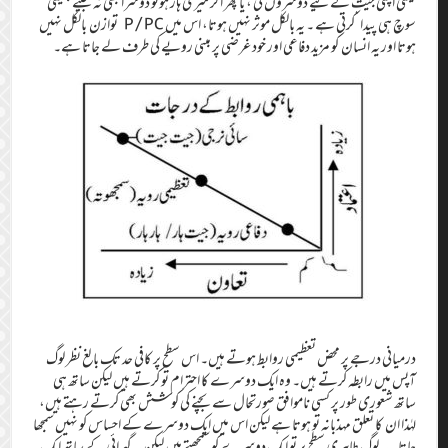
یعنی اپنی جیت کے لیے دوسروں کی ، یا پھر اگر میری ہار ہوتو دوسرا بھی نہ جیتے جیسی
سوچ ہی پیدا ۛۛۛکرتی ہے ۔ یہ بالکل موثر نہیں ہوتا، اس میں P/PC توازن بالکل نہیں
ہوتا اور یہ انسان کو مزید دفاعی اور خود غرضی پر مبنی رویے کی طرف لے جاتا ہے۔
درمیانی درجے پر محض تعظیمی روابط ہوتے ہیں۔ اس سطح پر کافی حد تک بالغ نظر لوگ
آپس میں رابطہ کرتے ہیں۔ وہ ایک دوسرے کا احترام تو کرتے ہیں لیکن ساتھ ہی
ساتھ شعوری طور پر کسی ناموافق صورتحال سے بچنے کی کوشش بھی کرتے رہتے ہیں،
لہٰذا ان کا تعلق مہذبانہ تو ہوتا ہے لیکن اس میں ایک دوسرے کے احساس کو نہیں سمجھا
جاتا۔ یہ لوگ طاہری سطح پر تو ایک دوسرے کو سمجھتے ہیں لیکن یہ گہرائی کے ساتھ ایک