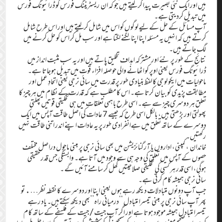
ہیں اور ایک نئی بصیرت پیدا کر لیتے ہیں جو کہ ان ریسٹریننگ فورس کو ڈرائیونگ فورس
میں تبدیل کردیتی ہے۔
آپ مسائل کے حل کے لیے لوگوں کو اس میں شامل کرلیتے ہیں اور اس طرح شامل
کرتے ہیں کہ انہیں یہ مسئلہ اپنا اپنا لگنے لگتا ہے اور سب مل کر اس کو حل کرنے میں
لگ جاتے ہیں۔
نتائج کے طور پر نئے اور مشترکہ اہداف تخلیق پاتے ہیں اور یہ سب مثبت انداز میں
ڈرائیونگ فورس یعنی اوپر کو اٹھانے والی حوصلہ افزاء قوت میں تبدیل ہوجاتا ہے۔
ماحولیات میں ایکو لوجی کا لفظ بنیادی طور پر قدرت میں سائی نرجی یعنی اتحادِ عمل اور
مطابقت پزیدی کو بیان کرتا ہے۔ اس کا مطلب ہے کہ قدرت کے نظام میں ہر چیز کا
تعلق ہر دوسری چیز سے ہے۔ اسی طرح باہمی تعلقات میں ہی تخلیقی قوتیں پھلتی
پھولتی اور بڑھتی ہیں، بالکل اسی طرح کہ جیسے 7 عادات کی اصل طاقت آپس میں ایک
دوسرے کے ساتھ تعلق میں ہےانفرادی طور پر یہ عادات اپنے اندر اتنی طاقت نہیں
رکھتیں۔
خاندان ، کمپنی، اداروں یا آرگنائزیشن میں بھی سائی نرجی پر مبنی ماحول دراصل مختلف
حصوں کے آپس میں تعلق کی وجہ ہی سے وجود میں آتا ہے۔ وابستگی جس قدر حقیقی
ہوگی، اسی قدر ہر کسی کی تخلیقی صلاحیتیں کھل کر سامنے آئیں گے ۔
سائی نرجی ہمیشہ کام کرتی ہے۔
جب آپ دونوں متبادلات دیکھ رہے ہوں یعنی اپنا اور دوسرے کا نقطہ نظر…. تو
پھر آپ سائی نرجی پر مبنی تیسرا متبادل ‘‘درمیانی راہ’’بھی دیکھ سکتےہیں۔ یاد رہے
تیسرا متبادل ہمیشہ موجود ہوتا ہے اور اگر آپ جیت/جیت کے فلسفے کے ساتھ کام