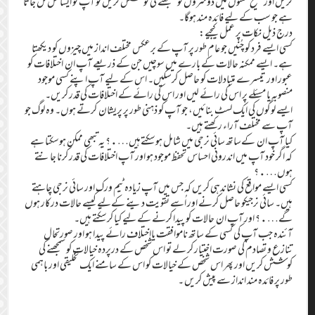
کریں اور صحیح معنوں میں دوسروں کو سمجھنے کی کوشش کریں تو آپ کو ایسا حل مل جاتا
ہے جو سب کے لیے فائدہ مند ہوگا۔
درج ذیل نکات پر عمل کیجیے:
کسی ایسے فرد کو چُنیں جو عام طور پر آپ کے برعکس مختلف انداز میں چیزوں کو دیکھتا
ہے۔ ایسے ممکنہ حالات کے بارے میں سوچیں جن کے ذریعے آپ ان اختلافات کو
عبور اور تیسرے متبادلات کو حاصل کرسکیں۔ اس کے لیے آپ اپنے کسی موجود
منصوبہ یا مسئلے پر اس کی رائے لیں اور اس کی رائے کے اختلافات کی قدر کریں۔
ایسے لوگوں کی ایک لسٹ بنائیں، جو آپ کو ذہنی طور پر پریشان کرتے ہوں۔ وہ لوگ جو
آپ سے مختلف آراء رکھتے ہیں۔
کیا آپ ان کےساتھ سائی نرجی میں شامل ہوسکتےہیں….؟ یہ تبھی ممکن ہوسکتا ہے
کہ اگر خود آپ میں اندرونی احساس تحفظ موجود ہو اور آپ اختلافات کی قدر کرنا جانتے
ہوں….؟
کسی ایسے مواقع کی نشاندہی کریں کہ جس میں آپ زیادہ ٹیم ورک اور سائی نرجی چاہتے
ہیں۔ سائی نرجیکو حاصل کرنے اور اُسے تقویت دینے کےلیے کیسے حالات درکار ہوں
گے….؟ اور آپ ان حالات کو پیدا کرنے کے لیے کیا کرسکتے ہیں۔
آئندہ جب آپ کی کسی کے ساتھ ناموافقت یااختلاف رائے پیدا ہو اور صورتحال
تنازع و تصادم کی صورت اختیار کر لے تو اس شخص کے درپردہ خیالات کو سمجھنے کی
کوشش کریں اور پھر اس شخص کے خیالات کو اس کے سامنے ایک تخلیقی اور باہمی
طور پر فائدہ مند انداز سے پیش کریں ۔