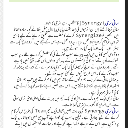
سائی نرجی
(Synergy)کا مطلب ہے انرجی کا اتحاد۔
سائی نرجائز کہتے ہیں ان انرجیوں کی مطابقت پذیری یا تال میل بٹھانے کو۔ سادہ الفاظ
میں سمجھیں تو Synergize کرنے کا مطلب ہے تخلیق کرننے کے لیے باہمی
تعاون فراہم کرنا یااتحادِ عمل بنانا۔ یہ وہ عمل ہے جس کے نتیجے میں ‘‘دو دماغ ایک سے
بہتر ’’اور ‘‘ایک اور ایک گیارہ ’’ہوتے ہیں۔
دو آدمی کسی گاؤں میں ایک پیڑ سے سیب توڑنے کی کوشش کر رہے تھے۔ پر سیب
تھوڑے اُوپر تھے اور کافی کوششوں کے بعد بھی دونوں اُس تک پہنچ نہیں پارہے
تھے ۔ پھر دونوں نے سوچ کر فیصلہ کیا کہ ایک آدمی دُوسرے کے کندھے پر چڑھ کر
سیب توڑ لے گا ۔ اس طرح اُنہوں نے کئی سیب توڑ لیے۔
یہ مثال بتاتی ہے کہ جب ہم لوگوں کے ساتھ ٹیم میں کام کرتے ہیں تب ہم اپنی
استعدا د کو جِتنا چاہے اُتنا بڑھا سکتے ہیں۔ اس سے ہمیں اپنے مقاصد کو پُورا کرنے میں
کافی آسانی ہو جاتی ہے۔
سائی نرجی ایک ٹیم ورک ہے۔ افراد کی ایک ٹیم میں ہر بندے کی اپنی اپنی انرجی ہوتی
ہے۔ ان انرجیز کا مجموعہ سائنرجی کہلاتا ہے۔
سائی نرجی
Synergy کی عادت ہمیں ہمیشہ ایک ٹیمTeam کی طرح مِل کر کام
کرنے کے لیے اُبھارتی ہے۔ لیکن یہ سب کچھ خود اپنے آپ ہی نہیں ہوجاتا۔ یہ ایک
پروسیس ہے، اس کے ذریعے لوگ اپنے تجربے اور مہارت کو استعمال میں لاتے