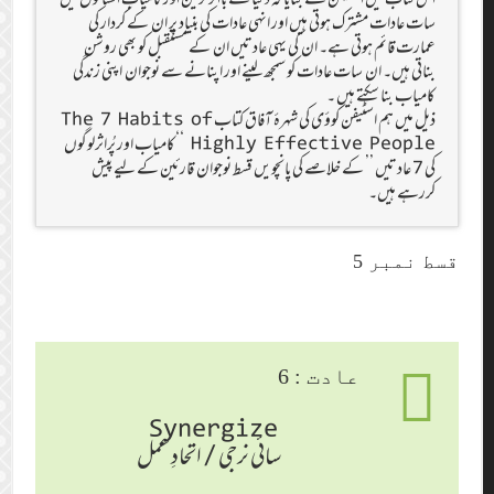
سات عادات مشترک ہوتی ہیں اور انہی عادات کی بنیاد پر ان کے کردار کی
عمارت قائم ہوتی ہے۔ ان کی یہی عادتیں ان کے مستقبل کو بھی روشن
بناتی ہیں۔ ان سات عادات کو سمجھ لینے اور اپنانے سے نوجوان اپنی زندگی
کامیاب بنا سکتے ہیں ۔
ذیل میں ہم اسٹیفن کوؤی کی شہرۂ آفاق کتاب The 7 Habits of
Highly Effective People ‘‘کامیاب اور پُراثرلوگوں
کی 7 عادتیں ’’ کے خلاصے کی پانچویں قسط نوجوان قارئین کے لیے پیش
کررہے ہیں۔
قسط نمبر 5
عادت : 6
Synergize
سائی نرجی / اتحادِ عمل