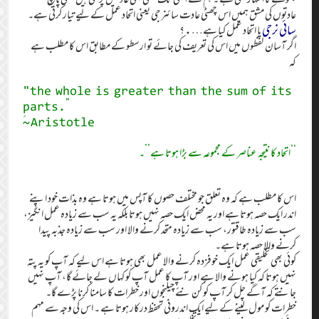
عادتوں کی مشق ہمیں اس چھٹی عادت سائنرجی یعنی اتحاد عمل کے لیے تیار کرتی ہے۔
سائی نرجی
یا اتحاد عمل کیا ہے….؟
اگر آسان لفظوں میں اس کی تعریف کی جائے تو ارسطو کے مطابق اس کا مطلب ہے
کہ
"the whole is greater than the sum of its
parts.”
~ً Aristotle
‘‘اتحاد کا نتیجہ عناصر کے مجموعہ سے بڑا ہوتا ہے’’۔
اس کا مطلب ہے کہ وہ تعلق جو مختلف حصوں کا آپس میں ہوتا ہے وہ بذات خود اپنے
اندر ایک حصہ ہوتا ہے اور یہ محض ایک حصہ نہیں ہوتا بلکہ یہ سب سے زیادہ عمل انگیز،
سب سے زیادہ طاقتور، سب سے زیادہ متحد کرنے والا اور سب سے زیادہ جذبہ پیدا
کرنے والا حصہ ہوتا ہے۔
کوئی بھی تخلیقی عمل ایک خوفزدہ کرنے والا عمل بھی ہوتا ہے اس لیے کہ آپ کو یہ پتہ
نہیں ہوتا کہ کیا ہونے والا ہے اور آپ کا عمل آپ کو کہاں لے جائے گا، آپ نہیں
جانتے کہ آگے چل کر آپ کو کن نئے چیلنجوں اور خطرات کا سامنا کرنا پڑے گا۔
خطرات کو مول لینے کے لیے ایک اندرونی تحفظ درکار ہوتا ہے ۔ اس کی وجہ سے مہم