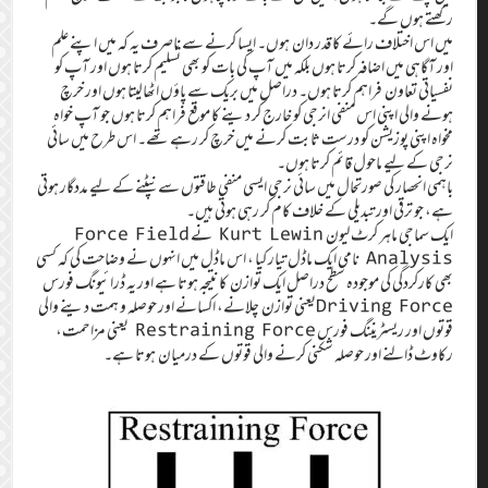
رکھتے ہوں گے۔
میں اس اختلاف رائے کا قدر دان ہوں۔ ایسا کرنے سے ناصرف یہ کہ میں اپنے علم
اور آگاہی میں اضافہ کرتا ہوں بلکہ میں آپ کی بات کو بھی تسلیم کرتا ہوں اور آپ کو
نفسیاتی تعاون فراہم کرتا ہوں۔ دراصل میں بریک سے پاؤں اٹھالیتا ہوں اور خرچ
ہونے والی اپنی اس منفی انرجی کو خارج کر دینے کا موقع فراہم کرتا ہوں جو آپ خواہ
مخواہ اپنی پوزیشن کو درست ثابت کرنے میں خرچ کر رہے تھے۔ اس طرح میں سائی
نرجی کے لیے ماحول قائم کرتا ہوں۔
باہمی انحصار کی صورتحال میں سائی نرجی ایسی منفی طاقتوں سے نپٹنے کے لیے مددگار ہوتی
ہے، جو ترقی اور تبدیلی کے خلاف کام کر رہی ہوتی ہیں۔
ایک سماجی ماہر کرٹ لیون Kurt Lewin نے Force Field
Analysis نامی ایک ماڈل تیار کیا ، اس ماڈل میں انہوں نے وضاحت کی کہ کسی
بھی کارکردگی کی موجودہ سطح دراصل ایک توازن کا نتیجہ ہوتا ہے اور یہ ڈرائیونگ فورس
Driving Forceیعنی توازن چلانے، اکسانے اور حوصلہ و ہمت دینے والی
قوتوں اور ریسٹریننگ فورس Restraining Force یعنی مزاحمت،
رکاوٹ ڈالنے اور حوصلہ شکنی کرنے والی قوتوں کے درمیان ہوتا ہے۔