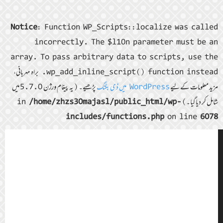
Notice
: Function WP_Scripts::localize was called
incorrectly. The $l10n parameter must be an
array. To pass arbitrary data to scripts, use the
wp_add_inline_script() function instead. براہ مہربانی،
مزید معلومات کے لیے
WordPress میں ڈی بگنگ
پڑھیے۔ (یہ پیغام ورژن 5.7.0 میں
شامل کر دیا گیا۔) in
/home/zhzs30majasl/public_html/wp-
includes/functions.php
on line
6078