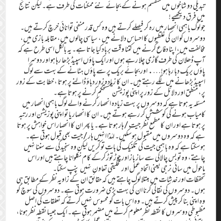
تبدیلی دو شاخوں میں منقسم ہونے کے بجائے نئے ممکنات کی طرف ہے۔ لیکن نتائج
میں فرق دیکھیے !
جو لوگ باہمی انحصار میں رہ کر فیصلے کرتے ہیں وہ کس قدر منفی توانائی خرچ کرتے ہیں۔
دوسروں کو ان کی غلطیوں کا احساس دلانے میں ، سیاسی چالوں میں، مقابلہ بازی میں،
مخالفت میں، اپنا دفاع کرنے میں کتنا وقت برباد کیا جاتا ہے۔ یہ بالکل اسی طرح ہے کہ
آپ ڈھلان کی طرف گاڑی چلا رہے ہوں اور ایک پاؤں اسپیڈ بڑھا رہا ہو اور دوسرا
پاؤں بریک دبا رہا ہو!…. اور بجائے بریک پر سے پاؤں ہٹانے کے بہت سے لوگ
اسپیڈ بڑھانے میں لگے رہتے ہیں۔ ان کا زیادہ زور دباؤ ڈالنے پر ہوتا ، خطابت کے زور
پر، منطق اور دلائل کے زور پر اپنی پوزیشن مستحکم کرنے پر ہوتا ہے۔
مسئلہ یہ ہوتا ہے کہ دوسروں پر بہت زیادہ انحصار کرنے والے لوگ باہمی انحصار میں
کامیاب ہونے کی کوشش کر رہے ہوتے ہیں۔ ان کا انحصار یا تو اپنی پوزیشن اور رتبہ
پر ہوتا ہے اور ان کا مطمع نظر جیت/ہار ہوتا ہے۔ یا پھر ان کا انحصار اس خواہش پر ہوتا
ہے کہ وہ دوسروں میں مقبول ہوسکیں۔ لہٰذا انہیں ہار/جیت بھی قبول ہوتی ہے۔
ہوسکتا ہے کہ وہ باہمی جیت کی تکنیک کی بات تو کریں لیکن وہ سنجیدگی سے سننا نہیں
چاہتے، وہ تو بس چالاکی سے ساز باز اور جوڑ توڑ کرکے کام نکلوانا چاہتے ہیں اور اس
ماحول میں سائی نرجی یعنی اتحاد عمل اور تخلیقی تعاون نہیں پنپ سکتا۔
تحفظات اور خدشات میں مبتلا لوگ چاہتے ہیں کہ حقائق ان کے زاویہ نظر کے مطابق ہی
ہوں۔ دوسروں کی نقالی کرنا ان کی بہت بڑی ضرورت ہوتی ہے۔ دوسروں کی سوچ کو
وہ اپنی بنا کر پیش کرتے ہیں۔ وہ اس بات کو محسوس نہیں کرتے کہ تعلقات کی اصل
مظبوطی دوسروں کا نقطہ نظر معلوم کرنے میں مضمر ہوتی ہے۔ ایک جیسا نقطہ نظر ہونا،