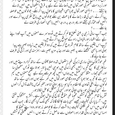
اور زبردست قسم کی صورتحال میں ڈھالنے کے لیے یہ فرق استعمال میں نہیں لائے
جاسکتے….؟ ایسی صورتحال جو باہمی اطمینان کا ماحول پیدا کرسکے، جو لوگوں میں حوصلہ
پیدا کرنے، ان کی قدر بڑھانے کا باعث بن سکے جو لوگوں میں بالغ نظری پیدا کرے اور
انہیں خود مختاری بخشے اور پھر درجہ بہ درجہ انہیں باہمی انحصار کی طرف لے
جاسکے….؟
جب آپ سائی نرجی پر مبنی تعلق قائم کرتے ہیں تو دوسرے معنوں میں آپ خود اپنے
لیے نئے اظہار اور متبادل راہ کے مواقع پیدا کرتے ہیں۔
آپ اس یقین کے ساتھ کام شروع کرتے ہیں کہ دو فریقین میں زیادہ بصیرت پیدا
ہوگی اور باہمی سیکھنے سے یہ بصیرت اور جذبہ مزید بصیرت، ہنرمندی اور ترقی کی طرف
لے جائے گا۔
غیر موثر لوگ اپنی ساری زندگی غیر استعمال شدہ صلاحیتوں کے ساتھ گزار دیتے ہیں اور
سائینرجی کا صحیح تجربہ انہیں کبھی زندگی میں ہو ہی نہیں پاتا۔ ہوتا ہے تو بس معمولی سا
اور کبھی کبھار۔ مثلاً کسی کھیل میں جہاں انہیں کچھ عرصے کے لیے صحیح معنوں میں ٹیم
اسپرٹ کا تجربہ ہوا ہو یا کبھی وہ ہنگامی صورتحال میں گھر گئے ہوں اور ان کے ساتھ
لوگوں نے اعلیٰ تعاون کا مظاہرہ کیا ہو، یا پھر اپنی انا اور تکبر کو پس پشت ڈال کر انہوں
نے کسی کی مدد کی ہو، جان بچائی ہو اور کسی کی مشکل کا حل نکالا ہو۔
تقریباً تمام تخلیقی کوششیں عموما غیر متوقع نتائج کی حامل ہوتی ہے۔ اکثر یہ مشکوک لگتی
ہیں، آر یا پار کی کیفیت، جیسے کسی بات کا تُکّا لگانا کہ کبھی لگ گیا کبھی نہ لگا۔ جب تک
لوگوں میں اس غیریقینی کیفیت برداشت کرنے کا حوصلہ نہ ہو اور وہ اپنے تحفظ کا
احساس اپنی اندرونی اقدار اور اصولوں سے حاصل نہ کرتے ہوں، انہیں تخلیقی کوششیں