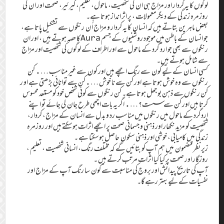
لوگوں کا یہ کردار اور مزاج ہی ان کی شخصیت، ماحول، تعلیم، کیرئیر، صحت اور ان کی
روزمرہ زندگی کے دیگر معمولات ، پر اثر انداز ہوتا ہے۔
بعض ماہرین بتاتے ہیں کہ انسان کا یہ کردار و مزاج اُن رنگوں سے تشکیل پاتا ہے،
جو انسان کے باطن میں موجود روشنیوں کے جسم Auraکا حصہ ہوتے ہیں ، اور ان
رنگوں سے بھی جو ارد گرد کے ماحول سے اور اطراف کے لوگوں کی شخصیت اور مزاج
سے شامل ہوتے ہیں۔
کسی انسان کے لیے کون سے رنگ اچھے ہیں اور کون سےغیر مناسب …. کن
رنگوں سے وہ خوش ہوتا ہے اور کن سے نا خوش ….کن سے توانائی بڑھتی ہے او ر
کن رنگوں سے ذہن بوجھل ہوتا ہے۔ کن رنگوں سے کوئی شخص خود کو مستعد محسوس
کرتا ہیں اور کن سے سست؟ …. اگر یہ بات اچھی طرح جان لی جائے تو اپنے
اردگرد کے ماحول میں رنگوں میں مناسب رد و بدل سے انسان کے مزاج، کردار،
شخصیت کو مزید نکھار اور ذہنی و جسمانی صحت پر اچھے اثرات ہوسکتے ہیں اور روزمرہ
زندگی میں کامیابی، خوشی اور ذہنی سکون حاصل ہوسکتا ہے ۔
زیر نظر مضمون میں ہم آپ کو بتائیں گے کہ مختلف رنگ، انسانی شخصیت ، تعلیم ،
روزگار اور صحت پر کیا کیا اثرات مرتب کرتے ہیں ۔
آپ کی تاریخ پیدائش اور بروج کی مناسبت سے کون سا رنگ آپ کے مزاج اور
نفسیات کے لیے بہتر رہے گا۔