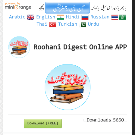
یا پھر بذریعہ ای میل ایڈریس
کیجیے
Arabic
English
Hindi
Russian
Thai
Turkish
Urdu
Roohani Digest Online APP
Downloads
5660
Download [FREE]