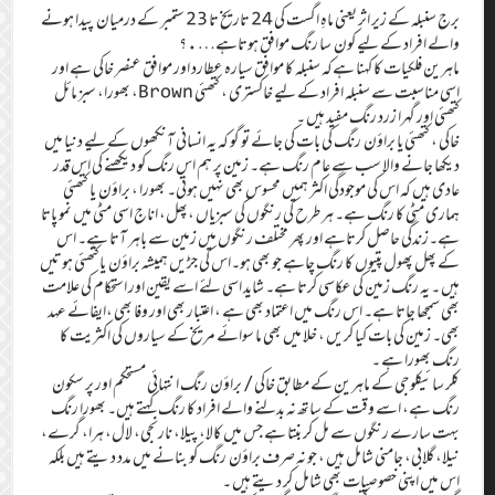
برج سنبلہ کے زیر اثر یعنی ماہِ اگست کی 24 تاریخ تا 23 ستمبر کے درمیان پیدا ہونے
والے افراد کے لیے کون سا رنگ موافق ہوتاہے….؟
ماہرین فلکیات کا کہنا ہےکہ سنبلہ کا موافق سیارہ عطارد اور موافق عنصر خاکی ہے اور
اسی مناسبت سے سنبلہ افراد کے لیے خاکستری ، کتھئی Brown، بھورا، سبز مائل
کتھئی اور گہرا زرد رنگ مفید ہیں ۔
خاکی ، کتھئی یا براؤن رنگ کی بات کی جائے تو گو کہ یہ انسانی آنکھوں کے لیے دنیا میں
دیکھا جانے والا سب سے عام رنگ ہے۔ زمین پر ہم اس رنگ کو دیکھنے کی اس قدر
عادی ہیں کہ اس کی موجودگی اکثر ہمیں محسوس بھی نہیں ہوتی۔ بھورا ، براؤن یا کتھئی
ہماری مٹی کا رنگ ہے۔ ہر طرح کی رنگوں کی سبزیاں ،پھل، اناج اسی مٹی میں نمو پاتا
ہے۔زندگی حاصل کرتاہے اور پھر مختلف رنگوں میں زمین سے باہر آتا ہے۔ اس
کے پھل پھول پتیوں کا رنگ چاہے جو بھی ہو۔اس کی جڑیں ہمیشہ براؤن یاکتھئی ہوتیں
ہیں ۔ یہ رنگ زمین کی عکاسی کرتا ہے۔ شاید اسی لئے اسے یقین اور استحکام کی علامت
بھی سمجھا جاتا ہے۔ اس رنگ میں اعتماد بھی ہے ، اعتبار بھی اور وفا بھی ،ایفائے عہد
بھی۔ زمین کی بات کیا کریں ، خلا میں بھی ما سوائے مریخ کے سیاروں کی اکثریت کا
رنگ بھورا ہے ۔
کلر سائیکلوجی کے ماہرین کے مطابق خاکی/ براؤن رنگ انتہائی مستحکم اور پر سکون
رنگ ہے، اسے وقت کے ساتھ نہ بدلنے والے افراد کا رنگ کہتے ہیں۔ بھورا رنگ
بہت سارے رنگوں سے مل کر بنتا ہے جس میں کالا، پیلا، نارنجی، لال، ہرا، گرے،
نیلا، گلابی، جامنی شامل ہیں ، جو نہ صرف براؤن رنگ کو بنانے میں مدد دیتے ہیں بلکہ
اس میں اپنی خصوصیات بھی شامل کر دیتے ہیں ۔