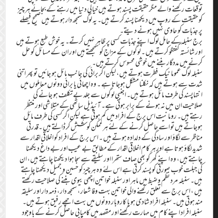
توقعات رکھنے والے مگر حقیقت پسند ہوتے ہیں خیالی دنیا میں رہنے کے بجائے ہر چیز
کو حقیقت کے روپ میں دیکھنا پسند کرتے ہیں۔ یہ لوگ سمجھ دار ہوتے ہیں صحیح فیصلے
پر جذبات کو حاوی نہیں ہونے دیتے۔
برج سنبلہ کے حامل لوگ اپنے جذبات کسی پر ظاہر نہیں کرتے۔ یہ خوش طبع ہوتے ہیں
اور شائستہ گفتگو کرتے ہیں ۔ لوگوں کے مزاج کو سمجھتے ہیں اور ان کے مسائل کو حل
کرنے میں مددگار بننے میں خوشی محسوس کرتے ہیں۔
سنبلہ لوگ عموما نیک فطرت ہوتے ہیں، لیکن اگر برائی کی جانب مائل ہو جائیں تو پھر اتنی
شدت سے ہوتے ہیں کہ نکلنا مشکل ہوجاتا ہے ۔ وہ اچھائی یا برائی دونوں معاملوں میں
انتہاپسند کی طرف مائل ہوتے ہیں۔ اجنبی لوگوں سے جلد بے تکلف ہو جانے کی
صلاحیت ان میں نہ ہونے کے برابر ہوتی ہے۔ آئیڈیل ساتھی کے متلا شی اور منتظر
رہتے ہیں۔ رومانیت اس برج کے افراد میں کم ہوتی ہے لیکن اگر کسی کی طرف مائل
ہوجاتے ہیں تو اسے حاصل کرنے کے لئے ہر ممکن کوشش کر ڈالتے ہیں ۔قدرتی
مناظر سے لگاؤ اور سادگی کے دلدادہ ہوتے ہیں ۔ اس برج کے افراد کو اخلاقی اقدار سے
شدید لگاؤ ہوتا ہے اور ہر کام اخلاقی اقدار کے مطابق بے عیب اور بے داغ دیکھنا
چاہتے ہیں، وہ اپنے گھر کو بھی صاف ستھرا اور سلیقے سے سجا ہوا دیکھنا چاہتے ہیں، ان
کی جبلت خوب صورتی کو پسند کرتی ہے اس لئے وہ ہر چیز کو حسین و جمیل دیکھنا چاہتے
ہیں۔ سنبلہ مرد نظم وضبط میں ماہر اور سنبلہ خواتین اچھی بیوی بننے کی صلاحیت رکھتے
ہیں ، اس برج سے تعلق رکھنے والی خواتین بہت وفا شعار، سمجھ دار، ذمہ دار اور سلیقہ
مند ہوتی ہیں۔ سنبلہ افراد شادی ہو یا کاروبار دونوں میں بہت اچھے رفیق ہوتے ہیں۔
سنبلہ افراد اپنے کام میں مہارت رکھنے اور مقصد میں کامیابی حاصل کرنے کے باوجود