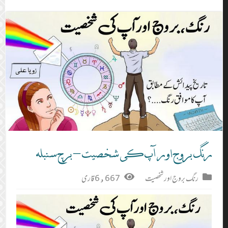
رنگ بروج اور آپ کی شخصیت – برج سنبلہ
رنگ بروج اور شخصیت
6,667 قاری