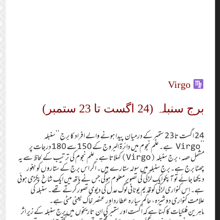
Virgo
برج سنبلہ (24 اگست تا 23 ستمبر)
24 اگست تا23 ستمبر کے درمیان پیدا ہونے والے افراد کا برج ‘‘سنبلہ
’’Virgo ہے۔ علم نجوم میں دائرۃ البروج کے 150 سے 180 درجات پر
مشمل حصہ، برج سنبلہ (Virgo) کہلاتا ہے۔ علم نجوم کی ترتیب کے لحاظ سے یہ
چھٹا برج ہے۔برج سنبلہ میں سولہ ستارے ہیں۔ اگر اس برج کے ستاروں کو بغور
دیکھا جائے تو آپکو ایک لڑکی کی تصویر معلوم ہوگی جس نے ہاتھ میں ایک شاخ پکڑی ہوئی
ہے۔ اس کنواری لڑکی کو قدیم یونانی لوگ عدل کی دیوی تصور کرتے تھے۔ سنبلہ کی
علامت کنواری دوشیزہ، حاکم سیارہ عطارد اور عنصر خاک یعنی مٹی ہے۔
ماہرین فلکیات کا کہنا ہےکہ اگست اور ستمبر کی ان تاریخوں میں برج سنبلہ کے زیر اثر