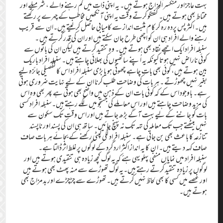
بہت عاجز اور منکسر المزاج ہوتے ہیں۔ یہ اپنی ذات میں گم رہنے والے ، شرمیلے اور
محتاط بھی ہوتے ہیں۔ گفتگو کرتے وقت یہ اپنی آنکھیں مخاطب کے چہرے پر رکھتے
ہیں۔ اکثر پس پردہ رہ کر کام مثبت انداز سے کامیابی حاصل کرلیتے ہیں۔ان سے قریب
رہنے والے افراد ہی ان کو اچھی طرح جان سکتے ہیں اور ان کی قدر کرتے ہیں ۔
سنبلہ افراد ایک اچھے نقاد بھی ہوتے ہیں۔ وہ تنقید کرتے ہیں لیکن ان کی باتوں سے
کوئی ناراض نہیں ہوتا کیونکہ یہ اُپنے ساتھیوں کی بھلائی چاہتے ہیں۔ سنبلہ افراد باریک
بین ہوتے ہیں، کوئی بھی بات چاہے چھوٹی ہو یا بڑی سنبلہ افراد اس کا تفصیلی جائزہ لیے
بغیر نہیں چھوڑتے ۔ ہر بات کی وضاحت طلب کرنا ان کے لیے نہایت ضروری ہوتی
ہے۔ باوجود اس کے کہ کوئی بات ان کے ذہن میں واضح بھی ہوتی ہے پھر بھی وہ اس
کی مزید وضاحت چاہتے ہیں اور اس معاملے کی جستجو میں لگے رہتے ہیں۔سنبلہ افراد کسی
بات کو جاننے کے لیے بہت آگے بڑھ جاتے ہیں اور اس وقت تک سکون سے
نہیں بیٹھتے جب تک معاملہ کی تہہ تک نہ پہنچ جائیں۔ ساتھ ہی ان کی پسند اور ناپسند
تنازعہ کا باعث بھی بن جاتی ہے۔ سنبلہ افراد لگی لپٹی رکھنے کے بجائے ہر بات صاف
صاف کہہ دیتے ہیں۔ ا ن کا یہ انداز اکثر اردگرد کے لوگوں پر غلط اثر ڈالتا ہے۔
سنبلہ افراد میں نمایاں منفی پہلو یہی ہئے کہ یہ لوگ کچھ زیادہ ہی تنقیدی ہوتے ہیں اور
لوگوں پر زیادہ تنقید کرتے رہتے ہیں۔یہ لوگ تھوڑے سے منہ پھٹ بھی ہوتے ہیں
اور غصے میں کسی کا بھی لحاظ نہیں کرتے ہیں۔تھوڑے سے چڑچڑے اور بدمزاج بھی
ہوتے ہیں۔