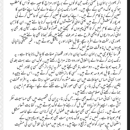
اگر بھورا، براؤن یا کتھئی رنگ جن لوگوں کے برج اور مزاج کا حصہ ہے تو اس کا مطلب
ہوا کہ یہ لوگ دھن کے پکے ہیں۔ بھورا رنگ پسند کرنے والے لوگ اپنے مقاصد کا
تعین کرکے اپنا کام کرتے ہیں ۔ اپنے اہداف کا تعین کر کے ان کو حاصل کرنے کی
بھرپور کوشش کرتے ہیں یعنی اپنی کوششوں کو کامیاب کرنا جانتے ہیں۔ ان کا ذہن
تیزی سے کام نہیں کرتا یعنی چیزوں کو سمجھنے میں تھوڑا وقت لگتا ہے۔ لیکن پھر بھی یہ
اپنی زمہ داریوں کو اچھی طرح سے نہ صرف سمجھتے ہیں بلکہ نبھانا بھی جانتے ہیں۔
بھوری رنگت والے افرد سچے، قابلِ اعتبار اور پریکٹکل ہوتے ہیں ۔ غیر حقیقی یا خیالی
چیزوں میں اپنا وقت ضائع نہیں کرتے۔
کلر سائیکا لوجی میں براؤن رنگ ایمان دار اور مخلصانہ صفات کا حامل مانا جاتا ہے۔ یہ
رنگ پسند کرنے والے با اخلاق اور دوستانہ مزاج رکھتے ہیں ۔لوگ ان سے بہت جلدی
قریب ہو جاتے ہیں ۔ دوست بنا بھی لیتے ہیں مگر یہ اپنا راز کبھی کسی پر ظاہر نہیں
کرتے۔ قابلِ بھروسہ ہوتے ہیں ۔کسی کا راز افشاں نہیں کرتے ہیں ۔اس لئے پیچیدہ
اور انتہائی حساس معاملات میں ان سے مشورہ کرنا خاصہ مفید رہتا ہے ۔ یہ افراد محنت پر
یقین رکھتے ہیں جس کی بناء پر کسی بھی صورتحال سے نمٹنے کے لیے اپنے قدم زمین پر
جمائے رکھنے کی صلاحیت رکھتے ہیں ۔
براؤن انتہائی حساس رنگ بھی ہے ۔جس کی بناء پر ان کی شخصیت میں بھی حساسیت نظر
آتی ہے۔ ایسے افراد زیادہ گھل مل کر رہنے والے لوگ ہوتے ہیں ۔ کفایت شعار
ہوتے ہیں۔ زندگی کے کسی بھی معاملے میں فضول خرچی کرنا ان کے لیے خاصہ مشکل
کام ہوجاتا ہے۔ کہیں نہ کہیں یہ لوگ مادہ پرست بھی ہوتے ہیں اور چیزوں کے
استعمال میں معیار کو اولین ترجیع دیتے ہیں ۔ہر چیز میں معیار کی تلاش ان کی منفیت