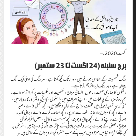
اگست 2020ء –
برج سنبلہ (24 اگست تا 23 ستمبر)
رنگ شخصیت کے عکاس ہوتے ہیں ، ہر رنگ کچھ کہتا ہے ، ہر رنگ کی اپنی ایک الگ
پہچان ہے ، ہر رنگ اپنا اثر چھوڑتا ہے ۔
رنگوں کا ہماری صحت، ماحول، انسانی مزاج، شخصیت اور نفسیات پر گہرا اثر ہوتا ہے۔
ہم روز مرّہ کے واقعات میں ، اپنے اطراف میں، اسکول، کالج، دفتر اورکاروبار میں،
حتی ٰ کہ ہر شعبہ زندگی میں مختلف مزاج کے لوگ دیکھتے ہیں۔ کچھ تحمل والے، صبر
والے، کچھ کا مزاج جارحانہ،غصہ سے بھرپور، کچھ معاف کرنے والے، برائی کا بدلہ
بھلائی سے دینے والے، کچھ چاق و چوبند، کچھ سست و کاہل، بعض افراد خوش
مزاج، بعض کے چہرے پر ہمہ وقت پریشانی کے تاثرات دکھائی دیتے ہیں۔ غرض یہ
کہ جتنے افراد دنیا میں موجود ہیں سب کے سب منفرد کردار و مزاج کےحامل ہیں ۔