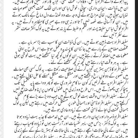
پیدا ہونے والے افراد باعمل، وفادار، سخت محنتی، تجزیہ کار اور تحقیق کار ہوتے ہیں۔
ان میں ذہانت ، ایمان داری، سچائی ، خوش لباسی اور ان تھک محنت جیسی خصوصیات
نمایاں ہوتی ہیں۔ خاکی مزاج ہونے کی وجہ سے وہ ٹھنڈے دل دماغ کے مالک ہوتے
ہیں۔ ان کو آسانی سے غصہ نہیں آتا اور نہ ہی وہ بے صبری کا مظاہرہ کرتے ہیں۔ یہ
افراد خوش لباس سلیقہ پسند اور نظم و ضبط کے پابند ہوتے ہیں یہ لوگ اکثر صاف ستھر
ے نظر آئیں گے۔
سنبلہ افراد بہت ذہین ہوتے ہیں۔ ان کی ذہانت ان کا سب سے بڑا سر مایہ ہے ۔
مختلف مضامین کے بارے میں جاننا ان کا پسندیدہ عمل ہوتا ہے اس طرح یہ اپنی
معلومات میں اضافہ کرتے رہتے ہیں۔ ان لوگوں کو کچھ نیا سیکھنے میں بہت خوشی ہوتی
ہے۔ یہ ہر وقت تیار رہتے ہیں کچھ نہ کچھ سیکھنے کے لئے۔
سنبلہ افراد کا ذہن بہترین تجزیہ کرنے کی صلاحیت رکھتا ہے۔ یہ لوگ کسی بھی معاملے
میں تصویر کے دونوں رخ دیکھتے ہیں اور مشکل سے مشکل مسئلے کا حل نکال لیتے ہیں ۔
اگر سنبلہ افراد یہ طے کرلیں کہ کون سا کام ضروری ہے تو پھر وہ اسے پایہ تکمیل تک
پہنچا کر ہی چھوڑتے ہیں۔ اس طرح وہ زندگی میں فضول کاموں پر اپنا وقت ضائع نہیں
کرتے۔سنبلہ افراد اس وقت بہت خوش ہوتے ہیں جب وہ بڑے بڑے کام مکمل
کرلیتے ہیں۔سنبلہ افراد ذہنی اور جسمانی طور پر مستقل حرکت میں رہتے ہیں لیکن یہ لوگ
جسمانی محنت کی بجائے ذہنی محنت کے زیادہ عادی ہوتے ہیں۔
سنبلہ افراد ذمہ دار اور ایمان دار ہوتے ہیں۔ ان میں خدمت کا جذبہ بہت زیادہ ہوتا
ہے۔ یہ لوگ ڈاکٹر، بزنس مین، ماہر نفسیات اور آرٹسٹ ہوں تو زیادہ کامیاب رہتے
ہیں۔ ان کے مالی حالات اچھے رہتے ہیں۔ مالی حالات کو بہتر بنانے کے لیے زندگی
میں ملنے والے مواقع سے اچھی طرح فائدہ اٹھاتے ہیں۔ سنبلہ افراد زندگی سے اونچی