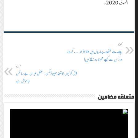
اگست 2020ء
گزشتہ
پہلے سے مختلف بیماریوں میں مبتلا افراد….کورونا
وائرس سے کیسے محفوظ رہ سکتے ہیں؟
آئندہ
پیش گوئیوں کا تحفہ جین ڈکسن – عقل حیران ہے سائنس
خاموش ہے
متعلقہ مضامین