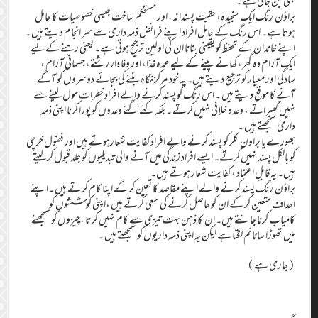
بھی بن جاتی ہے ۔
براؤن رنگ ایک سنجیدہ، حقیت پسندانہ، اور مستحکم ساخت جیسی خصوصیات کا حامل
ہوتا ہے۔ اس رنگ کے حامل افراد اپنے فرائض ذمہ داری سے سر انجام دیتے ہیں ۔
اپنے خاندان کے تحفظ کو یقینی بنانا ان کی اولین ترجیح ہوتی ہے۔ یعنی رہنے کے لیے
ایک آرام دہ گھر، کھانے پینے کے لیے عمدہ غذا، اور وفا دار رشتے، جسمانی آرام ،
سادگی اور معیار کو ترجیع دیتے ہیں۔ یہ خود مرکزِ نگاہ بننے کی بجائے دوسروں کو آگے
آنے کا موقع دیتے ہیں ۔ اس رنگ کو پسند کرنے والے افراد خطرات مول لینے سے
نہیں گھبراتے ، وعدہ خلافی نہیں کرتے ۔ بلکہ کئے گئے وعدوں کو پورا کرنا اپنی ذمہ
داری سمجھتے ہیں ۔
بھورے یا براون کلر کو پسند کرنے والے افراد کفایت شعارہوتے ہیں اور فضول خرچی
کو بالکل پسند نہیں کرتے۔ ایسے افراد زندگی میں آنے والی تبدیلیوں کو جلد قبول کر لیتے
ہیں۔ یہ قابلِ اعتماد ، کفایت شعار ہوتے ہیں۔
براؤن رنگ پسند کرنے والے اپنے مقاصد کا تعین کر کے اپنا کام کرتے ہیں ۔اپنے
احداف متعین کر کے ان کو حاصل کرنے کی سعی کرتے ہیں ،اپنی کوششوں کو
کامیاب کرنا جانتے ہیں۔ ان کا ذہن بہت تیزی سے کام نہیں کرتا ،چیزوں کو سمجھنے
میں تھوڑا سا ٹائم لگتا ہے لیکن یہ اپنی ذمہ داریوں کو سمجھتے ہیں ۔
(جاری ہے)