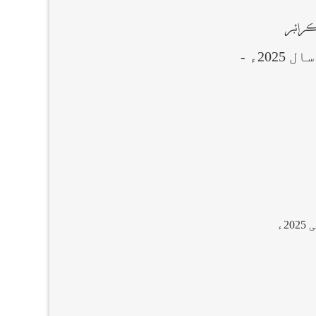
کرائبر
ال 2025ء -
20ء