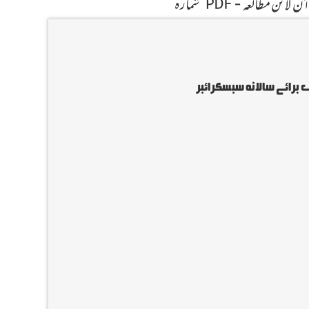
ئن مطالعہ - PDF شمارہ
 برائے سالانہ سبسکرائبر