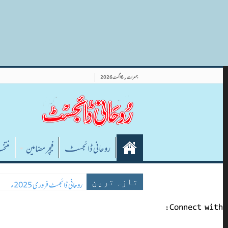
an array. To pass arbitrary data to scripts, use the
wp_add_inline_script() function instead. براہ مہربانی، مزید معلومات کے لیے
includes/functions.php
on line
6078
جمعرات , 6 اگست 2026
روحانی ڈائجسٹـ
فیچر مضامین
منتخ
روحانی ڈائجسٹ فروری 2025ء
تازہ ترین
Connect with:
روحانی ڈائجسٹ جنوری 2025ء