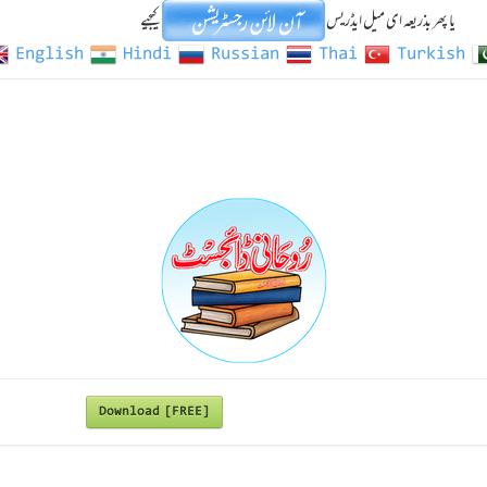
یا پھر بذریعہ ای میل ایڈریس
کیجیے
English
Hindi
Russian
Thai
Turkish
Download [FREE]