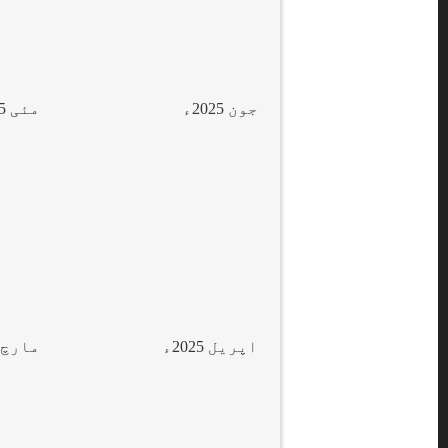
جون 2025ء
مئی 2025ء
اپریل 2025ء
مارچ 2025ء