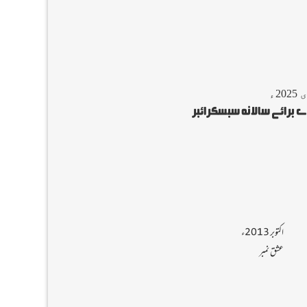
2ء
برائے سالانہ سبسکرائبر
اکتوبر 2013ء
عشق نمبر