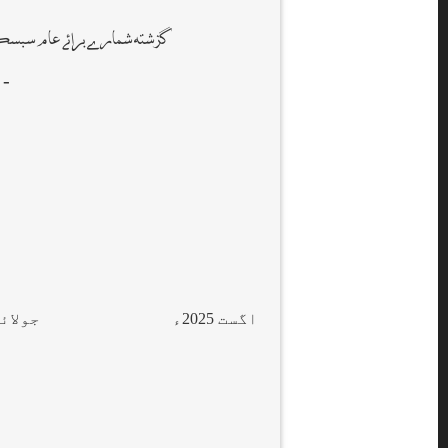
گزشتہ شمارے برائے عام سبس
- س
اگست 2025ء
جولائی 25