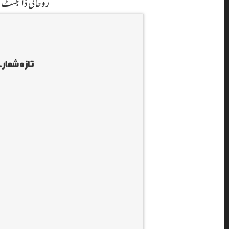
روحانی ڈائجسٹ آن لا
تازہ شمارے