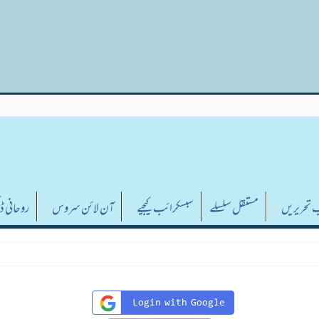
was called incorrectly. The $l10n parameter must be 
WordPress میں ڈی بگنگ
پڑھیے۔ (یہ پیغام ورژن 5.7.0 میں شامل کر دیا گیا۔) in
ب تحریریں
مستقل سلسلے
سبسکرائب کیجیے
آن لائن سروس
روحانی 
Login with Google