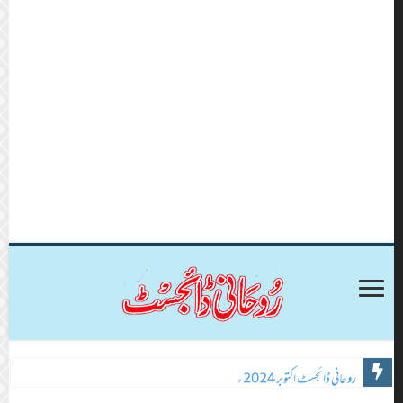
روحانی ڈائجسٹ اکتوبر 2024ء