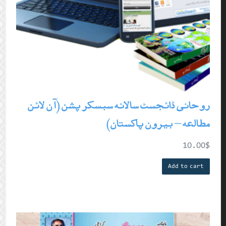
روحانی ڈائجسٹ سالانہ سبسکرپشن (آن لائن
مطالعہ – بیرون پاکستان)
10.00
$
Add to cart