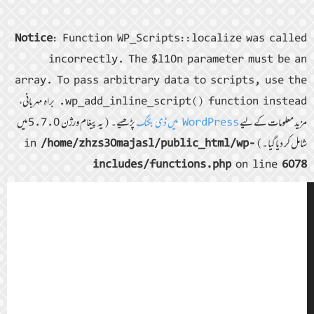
Notice
: Function WP_Scripts::localize was called
incorrectly. The $l10n parameter must be an
array. To pass arbitrary data to scripts, use the
wp_add_inline_script() function instead. براہ مہربانی،
مزید معلومات کے لیے
WordPress میں ڈی بگنگ
پڑھیے۔ (یہ پیغام ورژن 5.7.0 میں
شامل کر دیا گیا۔) in
/home/zhzs30majasl/public_html/wp-
includes/functions.php
on line
6078