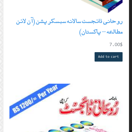
روحانی ڈائجسٹ سالانہ سبسکرپشن (آن لائن
مطالعہ – پاکستان)
7.00
$
Add to cart