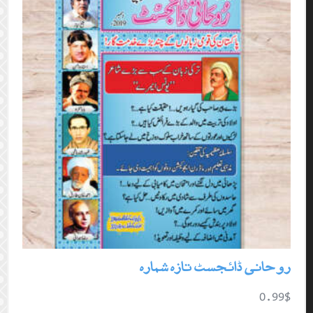
روحانی ڈائجسٹ تازہ شمارہ
0.99
$