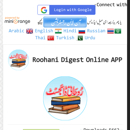
Connect with:
Login with Google
یا پھر بذریعہ ای میل ایڈریس
کیجیے
Arabic
English
Hindi
Russian
Thai
Turkish
Urdu
Roohani Digest Online APP