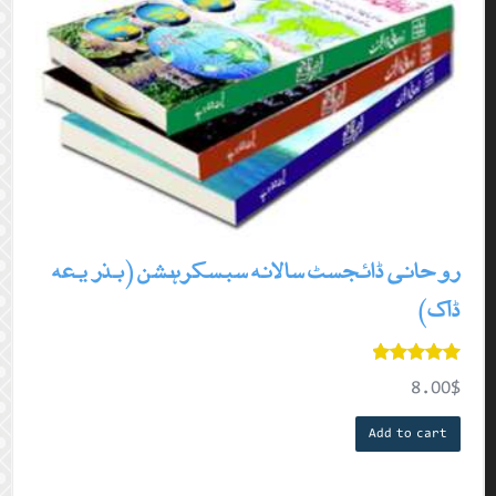
روحانی ڈائجسٹ سالانہ سبسکرہشن (بذریعہ
ڈاک)
8.00
$
Rated
5.00
out of 5
Add to cart