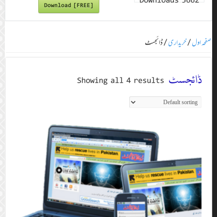
Downloads
5662
Download [FREE]
صفحہ اول
/
خریداری
/ ڈائجسٹ
ڈائجسٹ
Showing all 4 results