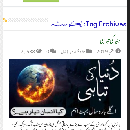
Tag Archives:
ایکو سسٹم
دنیا کی تباہی
ستمبر 2019
تازہ شمارہ
,
ماحول
0
7,588
برازیل میں کرہ ارض کے سب سے بڑے برساتی جنگل ایمازون میں شدید آگ بھڑک اٹھی ،