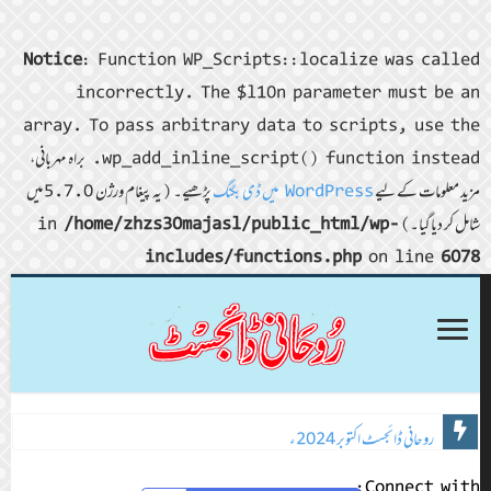
Notice
: Function WP_Scripts::localize was called
incorrectly. The $l10n parameter must be an
array. To pass arbitrary data to scripts, use the
wp_add_inline_script() function instead. براہ مہربانی،
مزید معلومات کے لیے
WordPress میں ڈی بگنگ
پڑھیے۔ (یہ پیغام ورژن 5.7.0 میں
شامل کر دیا گیا۔) in
/home/zhzs30majasl/public_html/wp-
includes/functions.php
on line
6078
روحانی ڈائجسٹ اکتوبر 2024ء
روحانی ڈائجسٹ نومبر 2024ء
Connect with: