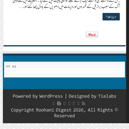
جس نے دیکھتے ہی دیکھتے ایک بڑے حصے کو اپنی لپیٹ میں لے لیا ۔ جنگلات میں لگنے والی
آگ کے سبب برازیل کے شہروں اور دیہات میں دھویں کے بادل چھاگئے اور …
مزید پڑھیے »
FF W1
Powered by
WordPress
| Designed by
Tielabs
© Copyright Roohani Digest 2026, All Rights
Reserved