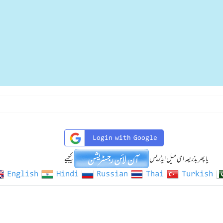
Login with Google
یا پھر بذریعہ ای میل ایڈریس
کیجیے
English
Hindi
Russian
Thai
Turkish