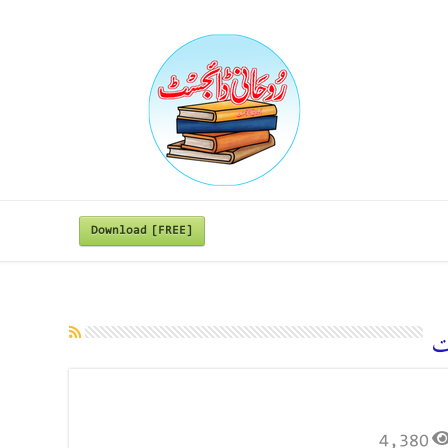
Download [FREE]
ت
4,380