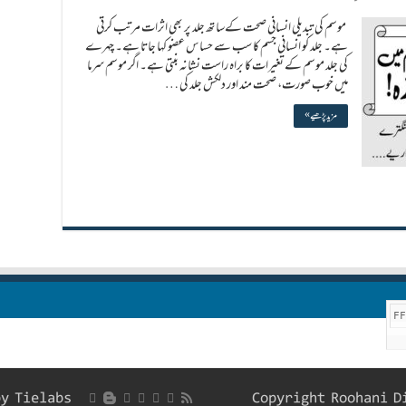
موسم کی تبدیلی انسانی صحت کےساتھ جلد پر بھی اثرات مرتب کرتی
ہے۔ جلد کو انسانی جسم کا سب سے حساس عضو کہا جاتا ہے۔ چہرے
کی جلد موسم کے تغیرات کا براہ راست نشانہ بنتی ہے۔ اگر موسم سرما
میں خوب صورت، صحت مند اور دلکش جلد کی …
مزید پڑھیے »
F
by
Tielabs