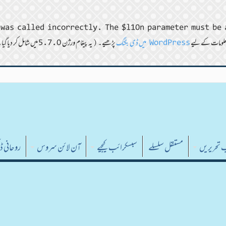
was called incorrectly. The $l10n parameter must be 
WordPress میں ڈی بگنگ
پڑھیے۔ (یہ پیغام ورژن 5.7.0 میں شامل کر دیا گیا۔) in
ب تحریریں
مستقل سلسلے
سبسکرائب کیجیے
آن لائن سروس
روحانی 