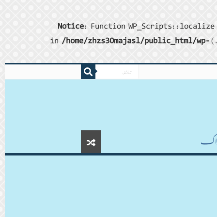
Notice
: Function WP_Scripts::localize 
/home/zhzs30majasl/public_html/wp-
ڈاکـ