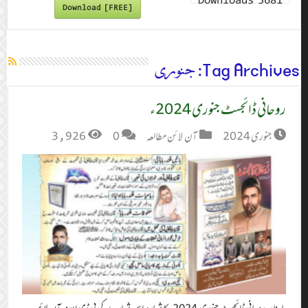
Downloads
5681
Download [FREE]
Tag Archives:
جنوری
روحانی ڈائجسٹ جنوری 2024ء
جنوری 2024
آن لائن مطالعہ
0
3,926