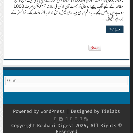
ماہنامہ روحانی ڈائجسٹ جنوری 2024ء کا شمارہ اس شمارے کی پی ڈی ایف آن لائن
مطالعہ کے لیے کلک کیجیے! روحانی ڈائجسٹ آن لائن کی سالانہ سبسکرپشن صرف 1000
روپے میں حاصل کیجیے۔ یہ رقم ایزی پیسہ ، جیز کیش، منی آرڈر یا ڈائریکٹ بنک ٹرانسفر کے
ذریعے بھجوائی …
مزید پڑھیے »
FF W1
Powered by
WordPress
| Designed by
Tielabs
© Copyright Roohani Digest 2026, All Rights
Reserved