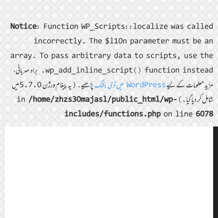
Notice
: Function WP_Scripts::localize was called
incorrectly. The $l10n parameter must be an
array. To pass arbitrary data to scripts, use the
wp_add_inline_script() function instead. براہ مہربانی،
مزید معلومات کے لیے
WordPress میں ڈی بگنگ
پڑھیے۔ (یہ پیغام ورژن 5.7.0 میں
شامل کر دیا گیا۔) in
/home/zhzs30majasl/public_html/wp-
includes/functions.php
on line
6078