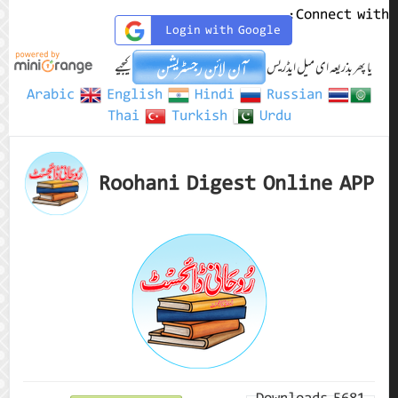
Connect with:
Login with Google
یا پھر بذریعہ ای میل ایڈریس
کیجیے
Arabic
English
Hindi
Russian
Thai
Turkish
Urdu
Roohani Digest Online APP