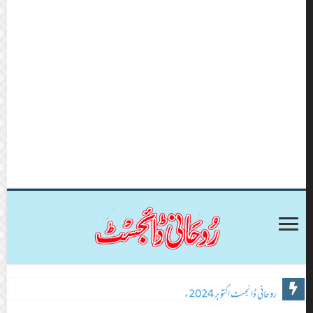
روحانی ڈائجسٹ اکتوبر 2024ء