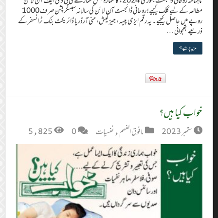
ماہنامہ روحانی ڈائجسٹ جنوری 2024ء کا شمارہ اس شمارے کی پی ڈی ایف آن لائن
مطالعہ کے لیے کلک کیجیے! روحانی ڈائجسٹ آن لائن کی سالانہ سبسکرپشن صرف 1000
روپے میں حاصل کیجیے۔ یہ رقم ایزی پیسہ ، جیز کیش، منی آرڈر یا ڈائریکٹ بنک ٹرانسفر کے
ذریعے بھجوائی …
مزید پڑھیے »
خواب کیا ہیں؟
ستمبر 2023
مافوق الفہم
,
نفسیات
0
5,825