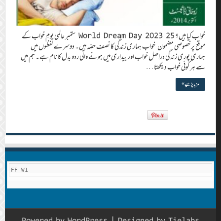
خواب کیا ہیں؟ World Dream Day 2023 25 ستمبر عالمی یومِ خواب کے
موقع پر خصوصی مضمون خواب ہماری زندگی کا نصف حصّہ ہیں۔ دوسرے لفظوں میں
ہماری پوری زندگی دراصل خواب اور بیداری میں ہونے والی ردو بدل کا نام ہے۔ ہم میں
سے ہر کوئی خواب دیکھتا …
مزید پڑھیے »
FF W1
Powered by
WordPress
| Designed by
Tielabs