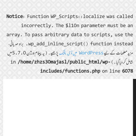
Notice
: Function WP_Scripts::localize was called
incorrectly. The $l10n parameter must be an
array. To pass arbitrary data to scripts, use the
wp_add_inline_script() function instead. براہ مہربانی،
مزید معلومات کے لیے
WordPress میں ڈی بگنگ
پڑھیے۔ (یہ پیغام ورژن 5.7.0 میں
شامل کر دیا گیا۔) in
/home/zhzs30majasl/public_html/wp-
includes/functions.php
on line
6078