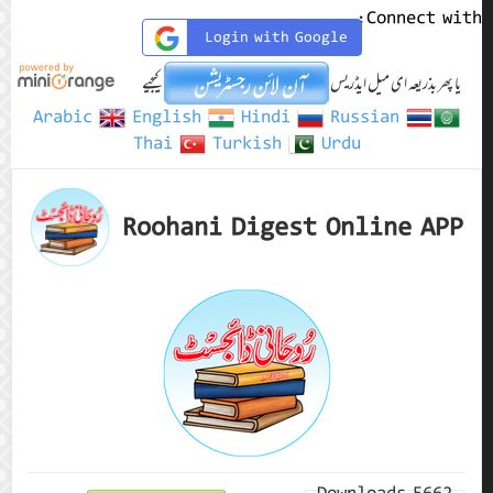
Connect with:
Login with Google
یا پھر بذریعہ ای میل ایڈریس
کیجیے
Arabic
English
Hindi
Russian
Thai
Turkish
Urdu
Roohani Digest Online APP