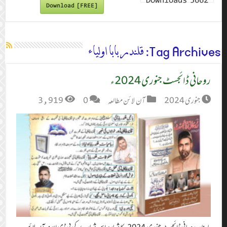
Downloads
5662
Download [FREE]
Tag Archives:
قلندر بابا اولیاء
روحانی ڈائجسٹ جنوری 2024ء
جنوری 2024
آن لائن مطالعہ
0
3,919