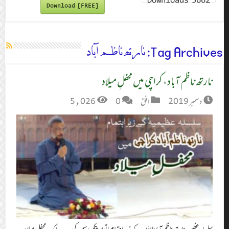
Downloads
5662
Download [FREE]
Tag Archives:
نارتھ ناظم آباد
نارتھ ناظم آباد، کراچی میں محفلِ میلاد
دسمبر 2019
افق
0
5,026