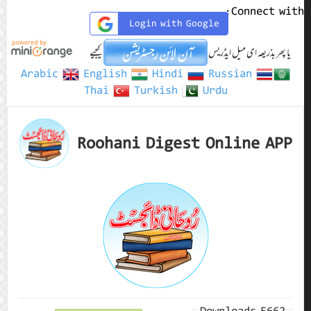
Connect with:
Login with Google
یا پھر بذریعہ ای میل ایڈریس
کیجیے
Arabic
English
Hindi
Russian
Thai
Turkish
Urdu
Roohani Digest Online APP