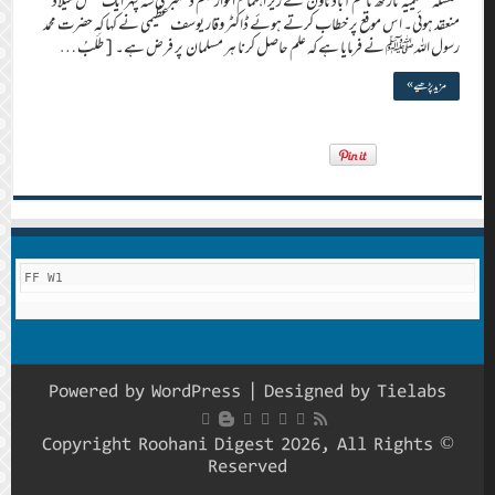
سلسلہ عظیمیہ نارتھ ناظم آباد ٹاؤن کے زیر اہتمام اتوار یکم دسمبر کی سہ پہر ایک محفل میلاد
منعقد ہوئی۔ اس موقع پر خطاب کرتے ہوئے ڈاکٹر وقار یوسف عظیمی نے کہا کہ حضرت محمد
رسول اللہﷺ نے فرمایا ہے کہ علم حاصل کرنا ہر مسلمان پر فرض ہے۔ [طَلَبُ …
مزید پڑھیے »
FF W1
Powered by
WordPress
| Designed by
Tielabs
© Copyright Roohani Digest 2026, All Rights
Reserved