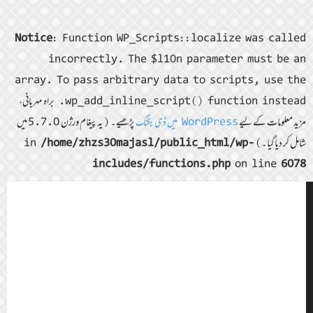
Notice
: Function WP_Scripts::localize was called
incorrectly. The $l10n parameter must be an
array. To pass arbitrary data to scripts, use the
wp_add_inline_script() function instead. براہ مہربانی،
مزید معلومات کے لیے
WordPress میں ڈی بگنگ
پڑھیے۔ (یہ پیغام ورژن 5.7.0 میں
شامل کر دیا گیا۔) in
/home/zhzs30majasl/public_html/wp-
includes/functions.php
on line
6078