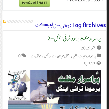
Downloads
5683
Download [FREE]
Tag Archives:
ہچی سن ایفیکٹ
پراسرار مثلث برمودا ٹرائی اینگل – 2
ستمبر 2019
پراسرار و حیرت انگیز
,
عقل حیران ہے سائنس خاموش ہے
0
5,513