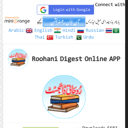
Connect with:
Login with Google
یا پھر بذریعہ ای میل ایڈریس
کیجیے
Arabic
English
Hindi
Russian
Thai
Turkish
Urdu
Roohani Digest Online APP