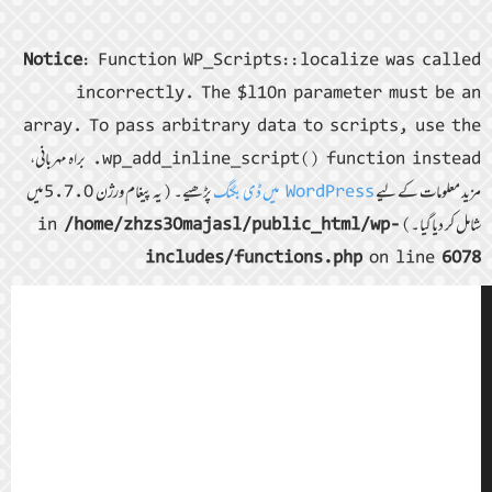
Notice
: Function WP_Scripts::localize was called
incorrectly. The $l10n parameter must be an
array. To pass arbitrary data to scripts, use the
wp_add_inline_script() function instead. براہ مہربانی،
مزید معلومات کے لیے
WordPress میں ڈی بگنگ
پڑھیے۔ (یہ پیغام ورژن 5.7.0 میں
شامل کر دیا گیا۔) in
/home/zhzs30majasl/public_html/wp-
includes/functions.php
on line
6078