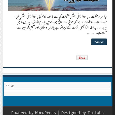
پراسرار مثلث ۔ برمودا ٹرائی اینگل حقیقت کیا ہے؟ حصہ دوم کیا برمودا ٹرائی اینگل میں
ہونے والے واقعات یہ موسمی خرابی سے واقع ہوئے ہیں یا عام انسانی لاپرواہی کا نتیجہ
ہیں…. یہ خطہ مقناطیسی اثرات کے زیرِ اثر ہے یا زمان و مکان اور طبیعی قوانین سے
آزادہے…. …
مزید پڑھیے »
FF W1
Powered by
WordPress
| Designed by
Tielabs