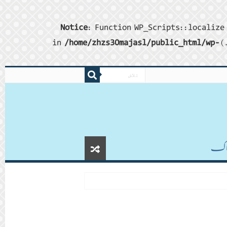
Notice
: Function WP_Scripts::localize 
/home/zhzs30majasl/public_html/wp-
ڈاکـ