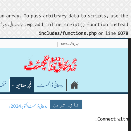
an array. To pass arbitrary data to scripts, use the
wp_add_inline_script() function instead. براہ مہربانی، مزید معلومات کے لیے
includes/functions.php
on line
6078
اتوار , 9 اگست 2026
روحانی ڈائجسٹـ
فیچر مضامین
منتخ
روحانی ڈائجسٹ اکتوبر 2024ء
روحانی ڈائجسٹ نومبر 2024ء
تازہ ترین
Connect with: