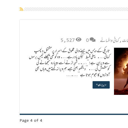
لمات
,
کہانی و افسانے
0
5,527
تاریکی کے دیس میں بسنے والی مخلوق کے اسرار پر مشتمل دلچسپ
کہانی…. پہلی قسط ’’لیکن یاد رہے…. وہ کوٹھی پچھلے تیس برسوں
سے ویران ہے!‘‘….۔ شیراز نے اُسے دوبارہ سمجھانے کی
کوشش کی…. ’’دیکھو بھئی جسے ہم ویرانہ کہتے ہیں وہاں بھی
آوازوں کا ہجوم ہوتا ہے‘‘…. …
مزید پڑھیے »
Page 4 of 4