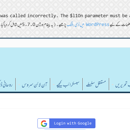
was called incorrectly. The $l10n parameter must be 
WordPress میں ڈی بگنگ
پڑھیے۔ (یہ پیغام ورژن 5.7.0 میں شامل کر دیا گیا۔) in
ب تحریریں
مستقل سلسلے
سبسکرائب کیجیے
آن لائن سروس
روحانی 
Login with Google