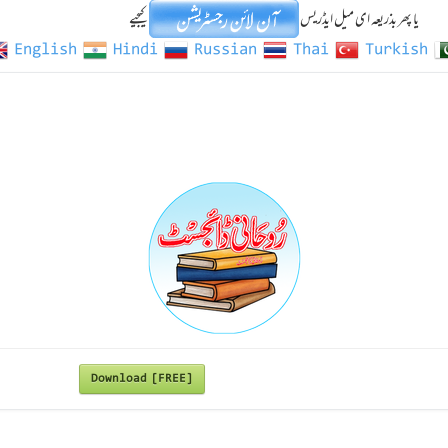
یا پھر بذریعہ ای میل ایڈریس
کیجیے
English
Hindi
Russian
Thai
Turkish
Download [FREE]