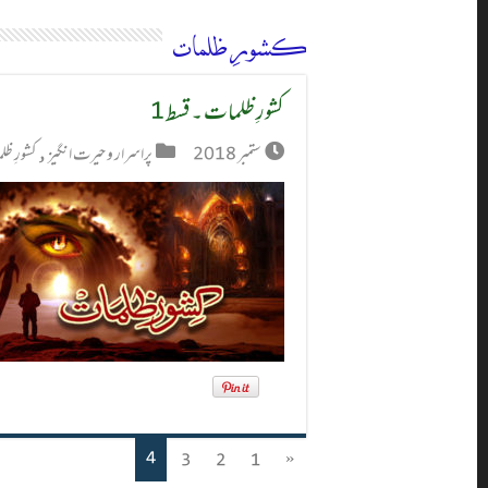
کشورِ ظلمات
کشورِ ظلمات ۔ قسط 1
ستمبر 2018
پراسرار و حیرت انگیز
,
کشورِ ظ
4
3
2
1
«