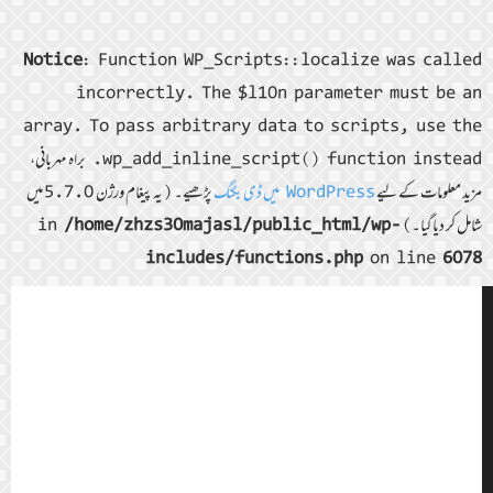
Notice
: Function WP_Scripts::localize was called
incorrectly. The $l10n parameter must be an
array. To pass arbitrary data to scripts, use the
wp_add_inline_script() function instead. براہ مہربانی،
مزید معلومات کے لیے
WordPress میں ڈی بگنگ
پڑھیے۔ (یہ پیغام ورژن 5.7.0 میں
شامل کر دیا گیا۔) in
/home/zhzs30majasl/public_html/wp-
includes/functions.php
on line
6078