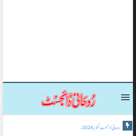
روحانی ڈائجسٹ اکتوبر 2024ء