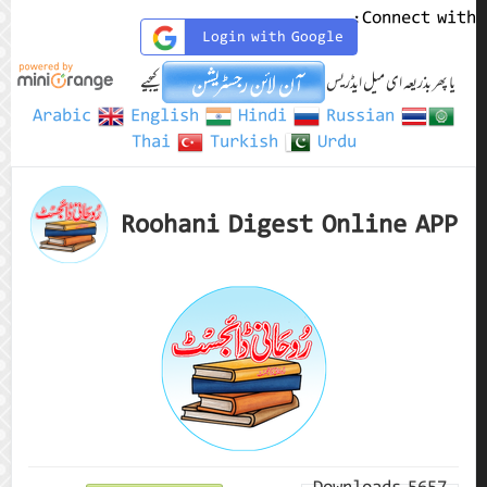
Connect with:
Login with Google
یا پھر بذریعہ ای میل ایڈریس
کیجیے
Arabic
English
Hindi
Russian
Thai
Turkish
Urdu
Roohani Digest Online APP