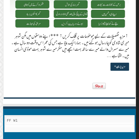
↑ مزید تفصیلات کے لیے موضوعات پر کلک کریں↑ *** اپنے دوستوں میں مگن شوہر
میری شادی کوچارسال ہوگئے ہیں۔ ہمارا ایک بیٹا ہے جس کی عمر اس وقت دو سال ہے۔
میرے سسرال والے میرے ساتھ بہت اچھے ہیں مگر میرے شوہر بہت موڈی انسان
ہیں۔ لگتاہے …
مزید پڑھیے »
FF W1