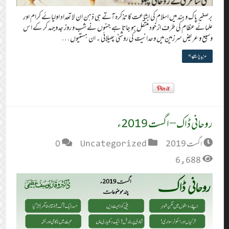
برصغیر پاک و ہند میں اسلام کی اشاعت کا تذکرہ آتے ہی ذہن ان لا تعداد اولیائے کرام اور
علمائے عظام کی طرف از خود منتقل ہو جاتا ہے جنہوں نے شب و روز جدوجہد کر کے اس
وسیع و عریض سرزمین میں وحدانیت کی روشنی پھیلائی ۔ ان ہستیوں …
مزید پڑھیے »
روحانی ڈاک – اگست 2019ء
اگست 2019
Uncategorized
0
6,688