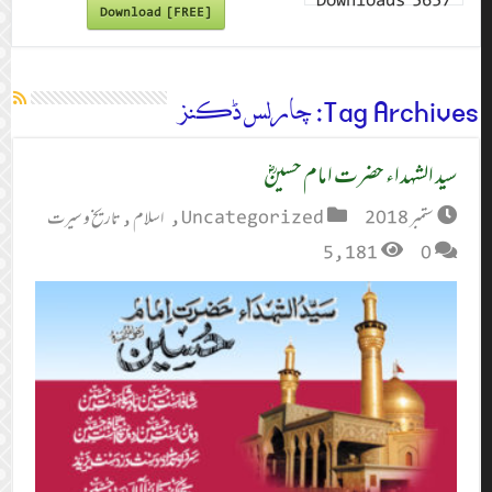
Downloads
5657
Download [FREE]
Tag Archives:
چارلس ڈکنز
سید الشہداء حضرت امام حسینؓ
ستمبر 2018
Uncategorized
,
اسلام
,
تاریخ و سیرت
5,181
0