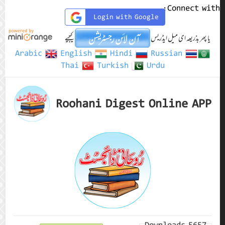
Connect with:
Login with Google
یا پھر بذریعہ ای میل ایڈریس
کیجیے
Arabic
English
Hindi
Russian
Thai
Turkish
Urdu
Roohani Digest Online APP