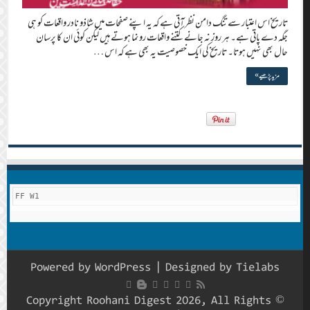
تاریخ اس اعتبار سے تنگ دامن نظر آتی ہے کہ یہ اپنے صفحات میں شاذو نادر واقعات کو ہی
جگہ دے پاتی ہے۔ ہر روز نہ جانے کتنے واقعات رونما ہوتے ہیں لیکن کوئی ان کا پرسان
حال بھی نہیں ہوتا۔ تاریخ کی ایک خصوصیت یہ بھی ہے کہ اس …
مزید پڑھیے »
FF W1
Powered by
WordPress
| Designed by
Tielabs
© Copyright Roohani Digest 2026, All Rights