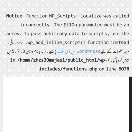
Notice
: Function WP_Scripts::localize was called
incorrectly. The $l10n parameter must be an
array. To pass arbitrary data to scripts, use the
wp_add_inline_script() function instead. براہ مہربانی،
مزید معلومات کے لیے
WordPress میں ڈی بگنگ
پڑھیے۔ (یہ پیغام ورژن 5.7.0 میں
شامل کر دیا گیا۔) in
/home/zhzs30majasl/public_html/wp-
includes/functions.php
on line
6078