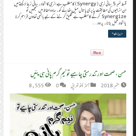
قسط نمبر 5 سائی نرجی (Synergy)کا مطلب ہے انرجی کا اتحاد۔ سائی نرجائز کہتے ہیں
ان انرجیوں کی مطابقت پذیری یا تال میل بٹھانے کو۔ سادہ الفاظ میں سمجھیں تو
Synergize کرنے کا مطلب ہے تخلیق کرننے کے لیے باہمی تعاون فراہم کرنا
یااتحادِ عمل بنانا۔ یہ وہ …
مزید پڑھیے »
حسن، صحت اور تندرستی چاہیے تو نیم گرم پانی ہی پئیں
ستمبر 2018
آلٹر نیٹو تھراپی
0
8,555