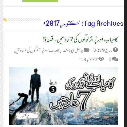
Tag Archives:
اکتوبر 2017ء
کامیاب اور پُر اثر لوگوں کی 7 عادتیں ۔ قسط 5
مارچ 2019
پرسنل ڈیولپمنٹ
,
کامیاب اور پُر اثر لوگوں کی 7 عادتیں
13,777
0