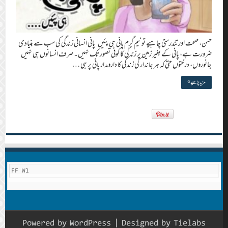
حسن، صحت اور تندرستی چاہیے تو نیم گرم پانی ہی پئیں پانی انسانی زندگی کی سب سے بنیادی
ضرورت ہے، پانی کے بغیر زمین پر زندگی کا کوئی تصور تک نہیں۔ صرف انسانوں ہی نہیں
جانوروں، درختوں حتیٰ کہ ہر جاندار کی زندگی کا دارومدار پانی پر ہی …
مزید پڑھیے »
FF W1
Powered by
WordPress
| Designed by
Tielabs