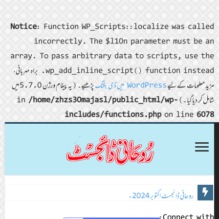
Notice
: Function WP_Scripts::localize was called
incorrectly. The $l10n parameter must be an
array. To pass arbitrary data to scripts, use the
wp_add_inline_script() function instead. براہ مہربانی،
مزید معلومات کے لیے
WordPress میں ڈی بگنگ
پڑھیے۔ (یہ پیغام ورژن 5.7.0 میں
شامل کر دیا گیا۔) in
/home/zhzs30majasl/public_html/wp-
includes/functions.php
on line
6078
روحانی ڈائجسٹ ستمبر 2024ء
روحانی ڈائجسٹ اکتوبر 2024ء
Connect with: