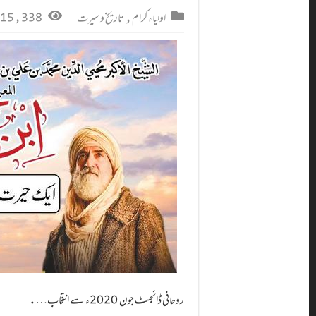
اولیاء کرام
,
تاریخ و سیرت
15,338 قاری
روحانی ڈائجسٹ جون 2020ء سے انتخاب….