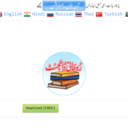
یا پھر بذریعہ ای میل ایڈریس
کیجیے
English
Hindi
Russian
Thai
Turkish
Download [FREE]