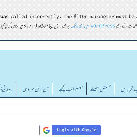
was called incorrectly. The $l10n parameter must be 
WordPress میں ڈی بگنگ
پڑھیے۔ (یہ پیغام ورژن 5.7.0 میں شامل کر دیا گیا۔) in
ب تحریریں
مستقل سلسلے
سبسکرائب کیجیے
آن لائن سروس
روحانی 
Login with Google