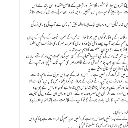
پھیلنا شروع ہوا، تو مشہور فلاسفر اور قرطبہ کے قاضی القضاۃ ابن رشد نے ابن
 اپنے بیٹے کو میرے پاس بھیجیں۔ ابن شد ، ابن عربی سے مل کر بہت متاثر
نہیں تھا۔ لیکن اس درمیان ایک ایسا واقعہ پیش آیا جس نے آپ کی پوری زندگی
لک کے باوقار لوگوں میں ہوتا تھا ۔ اندلس کے صوبہ اشبیلہ کے حاکم کے یہاں
۔ حصول علم کے بعد آپ پہلے پہل ڈیڑھ دو سال کا عرصہ سرکاری ملازمت میں بطور
 ہوئے ، جو دیوان سلطنت کا اہم عہدہ تھا ۔
کی عمر بیس برس کی تھی آپ اشبیلیہ کے کسی امیر کی دعوت میں مدعو تھے، جہاں
 کھانے کے بعد جب جام گردش کرنے لگا اور صراحی آپ تک پہنچی اور آپ نے
کی آواز ان کو سنائی دیتی ہے ۔
وں میں شرکت کرنا نہیں ہے۔ ’’ اس واقعہ کے بعد ابن عربی نے جام ہاتھ سے
ئے ۔ دورازے پر آپ نے وزیر کے چرواہے کو دیکھا ، جس کا لباس مٹی سے اٹا
 اور شہر سے باہر جاکر اپنا شاہانہ لباس اس چرواہے کو دیا اور اس کے بوسیدہ
دن اور رات ذکر الہٰی میں مصروف ہو گئے ، اس دوران ان کے دل کی کیفیت
سے آپ کا دل اچاٹ ہونے لگا تو آپ نے ملازمت سے ہاتھ اٹھا لیا اور زہد و
ر ادا کیا۔
 کے بعد انہیں احساس ہواہے کہ انہیں مزید علم کی ضرورت ہے چنانچہ ابن
وں میں درس و تدریس کا سلسلہ قائم کیا۔