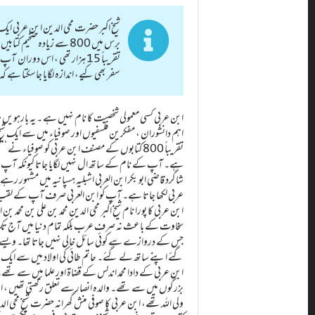
برس میں 800 سے زیادہ ض
تقریباً 15 ہزار تھی ، اس دو
سفر بھی کیے، اندازہ لگایا جاسکتا ہے
ابن عربی کسی معمولی شخصیت کا نام نہیں ہے ۔ یہ بارہویں 
اہم دانشوران، مفکرین فلسفیوں اور صوفیاء میں سے ایک شیخ 
تقریباً 800 کتابوں کے مصنف ابن عربی کو صوفیاء 
ہے۔ آپ کے نام کے ساتھ ال نہیں لگایا جاتا کیونکہ آپ
شاگرد قاضی ابو بکر ابن العربی اشبلیہ ہسپانیہ میں مشہور رہ
عربی لکھا جاتا ہے۔ آپ کو ابن العربی صرف آپ کے لقب م
ابن عربی کا پورا نام شیخ اکبر محی الدین محمد بن علی بن محمد 
سخاوت کے باعث نہ صرف عرب بلکہ تمام دنیا میں آج تک مشہ
جس کے دروازے سے کوئی سائل خالی نہیں جاتا تھا۔ ویسے
گئے اپنے ساتھ لے گئے۔ حاتم طائی کی اولاد میں سے ایک صو
ابن عربی کے دادا محمد اندلس کے قضاۃ اور علما میں سے تھے
بزرگوں میں سے تھے۔ والدہ انصار سے تعلق رکھتی تھیں ، ابن
ولی اللہ تھے، ابن عربی کا صوفی منش گھرانہ حضرت شیخ محی ال