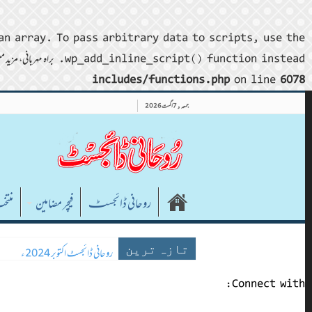
an array. To pass arbitrary data to scripts, use the
wp_add_inline_script() function instead. براہ مہربانی، مزید معلومات کے لیے
includes/functions.php
on line
6078
جمعہ , 7 اگست 2026
روحانی ڈائجسٹـ
فیچر مضامین
منتخ
روحانی ڈائجسٹ ستمبر 2024ء
روحانی ڈائجسٹ اکتوبر 2024ء
تازہ ترین
Connect with: