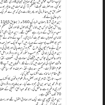
کتابِِ مناقبِ غوثیہ میں شیخ محمد صادق شیبانی قادری لکھتے ہیں
ہوگئی۔ وہ حضرت غوث اعظم﷜ کی خدمت میں حاضر ہوئے اور 
حضورِ حق میں دعا فرمائی اور پھر بشارت دی کہ تیرے گھر ایک بچ
رتبۂ عالی پائے گا۔
ا
پیدائش ہوئی اندلس میں خانہ جنگی کا ماحول تھا اور کوئی مست
سعید مرذنیش کے دربار سے متعلق تھے۔ ابن عربی ابھی آٹ
خاندان کو وہاں سے ہجرت کرنا پڑی۔ آپ کے والد نے لشبونہ (
امیرابو یعقوب یوسف کے دربار میں آپ کو ایک معزز عہدہ ک
عربی نے عام بچوں کی طرح تعلیم و تربیت پائی اور جوانی کی دہلی
ابن عربی کی ابتدائی تعلیم حسب دستور گھر پر اور دیگر مرا
نامور عالموں کی مجالس میں بیٹھنے کی سعادت ملی۔ تصوف، فق
علوم مثلاً قرات، تفسیر، حدیث، فقہ، صرف و نحو، ریاضی
اعلی مقام اساتذہ سے اکتساب فیض کیا۔
ادب، تاریخ، شاعری اور بعض دیگر علوم وفنون کا اکتساب اب
ابوبکر محمد بن احمد بن ابی حمزہ سے کیا۔ حدیث اور دیگر دینی 
خزرجی وغیرہ سے حاصل کی۔ ابومحمد عبدالحق اشبیلی کے ح
70 تک پہنچتی ہے۔
ابن عربی بچپن ہی سے نیک اور صادق القول تھے اور بہت ذہین
ان کو ملنے آنے لگے تھے۔