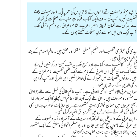
شیخ اکبر حضرت محی الدین ابن عربی ایک ایسے منفرد مصنف تھے انہوں نے 75 برس کی عمر پائی۔ بطور مصنف 46
خیم کتابیں تصنیف کیں، آپ کی صرف ایک کتاب فتوحاتِ مکیہ کے صفحات کی تعداد
ران آپ نے اندلس سے شمالی افریقہ ، مصر، عرب، شام، عراق ، یروشلم ، ترکی تک
 کہ آپ ایک دن میں سو سے زاید صفحات لکھتے ہوں گے۔
صدی کی عبقری شخصیت اور عظیم فلسفی ، مفکر اور محقق ہیں ۔ عالم اسلام کے چند
ِاکبر ابن عربی ہیں۔
نے ‘‘شیخ الاکبر ’’ کا لقب دے رکھا ہے اور آج تک یہ لقب کسی اور کو نہیں مل سکا
 سے ایک صدی قبل ابن العربی کے نام سے ایک علمی شخصیت امام غزالی کے
ے ہیں۔ دونوں شخصیات میں تمیز کرنے کی خاطر انہیں ابن العربی اور آپ کو ابنِ
حی الدین کے ساتھ ہی لکھا ۔
بن احمد ابن عربی الاندلسی الحاتمی الطائی ہے۔ آپ حاتم طائی کی نسل سے تھے جو اپنی
ور و معروف ہیں۔ بنی طے ایک قبیلہ تھا، حاتم اس قبیلے کا ایک سردار تھا
 بھی عربوں میں مہمان نوازی بہت مشہور ہے۔ ان روایات کو عرب جہاں بھی
فی منش گھرانے نے اندلس میں آکر رہائش اختیار کر لی تھی ۔
۔ ابن عربی کے والد علی بن محمد فقہ اور حدیث کے آئمہ اور زہد و تصوف کے
 عربی کے ماموں شیخ یحییٰ بن یغان اور ابو مسلم الخولانی دمشق کے ایک مشہور
دین عبدالقادر جیلانی ؒ سے بہت عقیدت رکھتا تھا۔