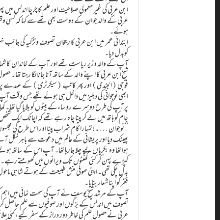
ابن عربی کی غیر معمولی صلاحیت اور علم کا چرچا اندلس میں 
عربی کے والد جو ان کے دوست بھی تھےسے کہا کہ کسی وقت
ہوئے۔
ابتدائی عمر میں ابن عربی کا رجحان تصوف وتزکیہ کی جانب 
کوبدل دیا۔
آپ کے والد وزیر ریاست تھے اور آپ کے خاندان کا شمار م
شیخ ابن عربی کا اپنے والد کے ساتھ آنا جانا لگا رہتا تھا
فوجی (الجندی) اور پھر کاتب (سیکرٹری) کے عہدے پر فائز
ابھی نوجوانی کی دہلیز میں داخل ہی ہوئے تھے جس وقت آپ 
پر آپ کی طرح دوسرے روساءکے بیٹوں کو بلایا گیا تھا۔
جام کو ہاتھ میں لے کر پینا چاہ رہے تھے کہ اچانک ایک شخص 
‘‘نوجوان ….! تمہارا کام شراب پینا اور اس طرح کی مجلس
پھینک دیا اور پریشانی کے عالم میں دعوت سے باہر نکل آ
ہوا تھا وہ بکریاں لیے چلا جارہا تھا۔ آپ اس کے ساتھ ہو لئے
کپڑے پہن کر کئی گھنٹوں تک ویرانوں میں گھومتے رہے۔ 
بدل چکی تھی۔ اپنی صوفی منش طبیعت کے ہوتے شاہی ماحول 
فقر کو اپناشعار بنایا۔
آپ کے مرشد شیخ یوسف نے آپ کی سمت نمائی میں اہم کردا
تصوف میں اندلس کے بزگوں اور صوفیوں سے علم حاصل کرنے
عربی نے حصولِ علم کی خاطر دور دراز کے سفر کیے، کئی علاق