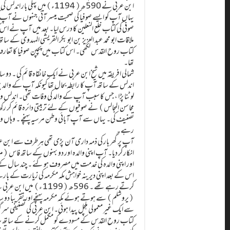
ابن عربی نے 590ھ ( 1194ء)میں 
یہاں آپ کو ایسے صوفیا کی صحبت میسر آئی جنہوں نے آپ کی
صوفی کی کتاب خلع النعلین کا درس لیا۔ بعد میں آپ نے 
ملاقات ابو محمد عبد العزیز بن ابو بکر القریشی المہدوی کے
کتاب روح القدس لکھی۔ اس کتاب میں پچپن صوفیا کا تعارف کر
تھا۔
شمالی افریقہ میں شیخ ابن عربی نے ایک خانقاہ قائم کی ۔ دو
اندلس کے ساتھ آپ کا رابطہ بحال تھا کیونکہ آپ کے والدی
لوٹنا پڑا ، جس کا سبب آپ کے والد کی وفات تھی۔ اندلس 
محاسن المجالس) نے صوفیوں کے لئے تربیتی دائرہ قائم کر رکھ
تصنیف کی۔ یہاں سے آپ آبائی وطن مرسیہ پہنچے ۔ وہاں والد
رہے۔
انکار کر دیا۔ آپ اپنی والدہ اور دو بہنوں کے ساتھ فاس
اور اپنی والدہ کی خدمت میں مصروف ہوگئے ۔ چند سال کے ب
اس کے بعد اپنی دیرینہ خواہش مکہ مکرمہ کی زیارت کے بار
کرتے رہے تھے ۔ 596ھ (99
(یروشلم) سے ہوتے ہوئے مکہ مکرمہ پہنچے اور تقریباً دو 
سے ایک غیر معمولی ہلچل پیدا ہوئی۔ ابن عربی کی تصنیفی س
کتاب روح القدس کے مسودے کو مکمل کرنے کے ساتھ ساتھ تی