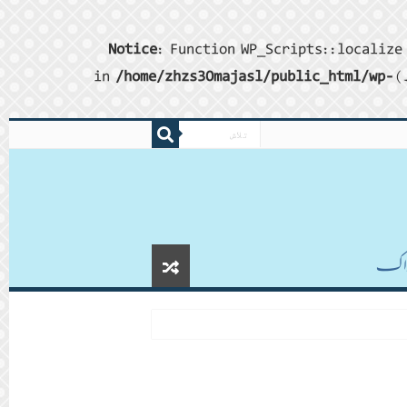
Notice
: Function WP_Scripts::localize 
/home/zhzs30majasl/public_html/wp-
ڈاکـ