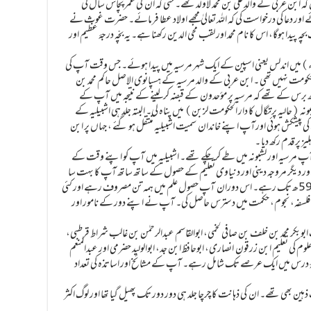
 کہ ابن عربی کے والد علی بن محمد لاولد تھے۔ حتّٰی کہ ان کی عمر پچاس سال کی
دعا کی درخواست کی کہ اللہ تعالیٰ مجھے اولاد عطا فرمائے۔ حضرت غوث نے
ہ پیدا ہوگا، اس کا نام محمد اور لقب محی الدین رکھنا ہے۔ یہ بچّہ درجۂ عظیم اور
بن عربی 17رمضان المبارک 560ھ ( بمطابق 1165ء)میں اندلس یعنی اسپین کے ایک شہر مرسیہ میں پیدا ہوئے۔ جس وقت آپ کی
حکم حکومت نہیں تھی ۔ ابن عربی کے والد مرسیہ کے ہسپانوی الاصل حاکم محمد بن
ھ برس کے تھے کہ مرسیہ پر مؤحدون کے قبضہ کرلینے کے نتیجہ میں آپ کے
حالیہ پرتگال کا دار الحکومت لزبن) میں پناہ لی۔ البتہ جلد ہی اشبیلیہ کے
ی پیشکش ہوئی اورآپ اپنے خاندان سمیت اشبیلیہ منتقل ہو گئے ، جہاں پر ابن
ز پر قدم رکھ دیا ۔
حل آپ مرسیہ اور لشبونہ میں طے کر چکے تھے۔ اشبیلیہ میں آپ کو اپنے وقت کے
ہ اور دیگر مروجہ دینی اور دنیاوی تعلیم کے حصول کے ساتھ ساتھ آپ کا بہت سا
وقت صوفیاءکی خدمت میں گذرنے لگا۔ اشبیلیہ میں آپ 598ھ تک رہے۔ اس دوران آپ حصول علم میں ہمہ تن مصروف رہے اور کئی
، فلسفہ، نجوم، حکمت میں دسترس حاصل کی۔ آپ نے اپنے دور کے نامور اور
وبکر محمد بن خلف بن صافی لخمی، ابوالقاسم عبدالرحمٰن بن غالب شراط قرطبی،
علوم کی تعلیم ابن زرقون انصاری، ابوحافظ ابن جد، ابوالولید حضرمی اور عبدالمنعم
لقۂ درس میں ایک عرصے تک شامل رہے۔ آپ کے مشائخ اور اساتذہ کی تعداد
 بھی تھے۔ ان کی ذہانت کا چرچا جلد ہی دور دور تک پھیل گیا تھا اور لوگ اکثر